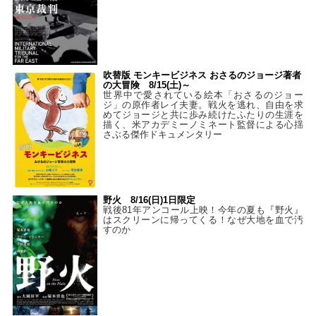
吹替版 モンキービジネス おさるのジョージ著者
の大冒険 8/15(土)～
世界中で愛されている絵本「おさるのジョー
ジ」の原作者レイ夫妻。戦火を逃れ、自由を求
めてジョージと共に歩み続けたふたりの生涯を
描く、米アカデミーノミネート監督による心揺
さぶる傑作ドキュメンタリー
野火 8/16(日)1日限定
戦後81年アンコール上映！今年の夏も『野火』
はスクリーンに帰ってくる！なぜ大地を血で汚
すのか