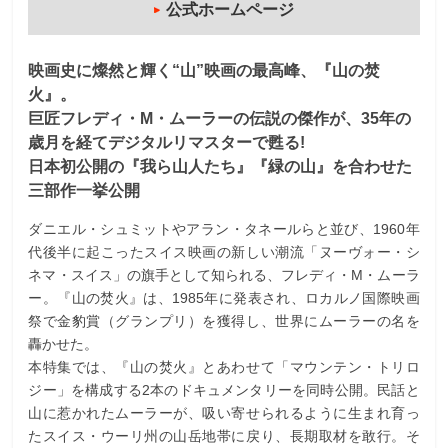
公式ホームページ
映画史に燦然と輝く“山”映画の最高峰、『山の焚
火』。
巨匠フレディ・M・ムーラーの伝説の傑作が、35年の
歳月を経てデジタルリマスターで甦る!
日本初公開の『我ら山人たち』『緑の山』を合わせた
三部作一挙公開
ダニエル・シュミットやアラン・タネールらと並び、1960年
代後半に起こったスイス映画の新しい潮流「ヌーヴォー・シ
ネマ・スイス」の旗手として知られる、フレディ・M・ムーラ
ー。『山の焚火』は、1985年に発表され、ロカルノ国際映画
祭で金豹賞（グランプリ）を獲得し、世界にムーラーの名を
轟かせた。
本特集では、『山の焚火』とあわせて「マウンテン・トリロ
ジー」を構成する2本のドキュメンタリーを同時公開。民話と
山に惹かれたムーラーが、吸い寄せられるように生まれ育っ
たスイス・ウーリ州の山岳地帯に戻り、長期取材を敢行。そ