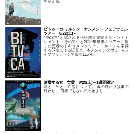
を変える。
ビトゥーカ ミルトン・ナシメント フェアウェル
ツアー 8/22(土)～
“神の声” と称される伝説的音楽家ミルトン・ナ
シメント、その半生と2022年最後のツアーに迫
った圧巻のドキュメンタリー。ミルトンを崇拝
する57名による証言と、本人のインタヴュー&ラ
イブフッテージで綴る115分。
清掃する女 亡霊 8/29(土)～1週間限定
能と、AIと、亡霊について。 母の終わりは娘の
終わり、 何者でもない私の始まり――