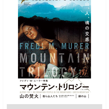
観
た
い
映
画
は
こ
の
街
で