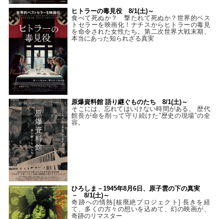
ヒトラーの毒見役 8/1(土)～
食べて死ぬか？ 撃たれて死ぬか？世界的ベス
トセラーを映画化！ナチスからヒトラーの毒見
を命令された女性たち。第二次世界大戦末期、
本当にあった知られざる真実
原爆資料館 語り継ぐものたち 8/1(土)～
そこには、忘れてはいけない時間がある。 歴代
館長が命を削って守り続けた”歴史の現場”の全
容。
ひろしま－1945年8月6日、原子雲の下の真実
－ 8/1(土)～
奇跡への情熱[核廃絶プロジェクト] 長きを経
て、多くの方々の想いを込めて、幻の映画が、
奇跡のリマスター