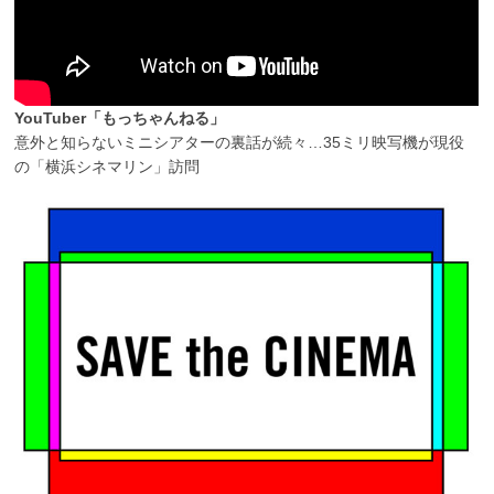
YouTuber「もっちゃんねる」
意外と知らないミニシアターの裏話が続々…35ミリ映写機が現役
の「横浜シネマリン」訪問