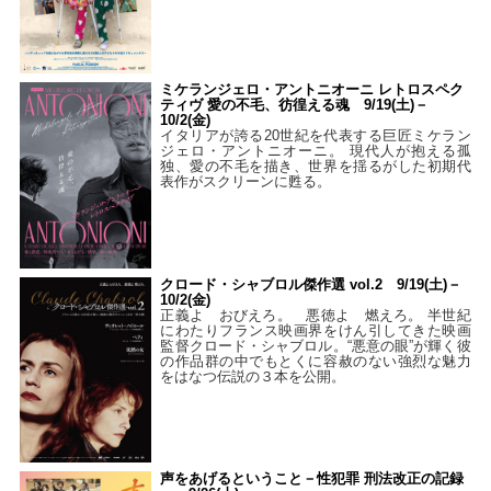
ミケランジェロ・アントニオーニ レトロスペク
ティヴ 愛の不毛、彷徨える魂 9/19(土)－
10/2(金)
イタリアが誇る20世紀を代表する巨匠ミケラン
ジェロ・アントニオーニ。 現代人が抱える孤
独、愛の不毛を描き、世界を揺るがした初期代
表作がスクリーンに甦る。
クロード・シャブロル傑作選 vol.2 9/19(土)－
10/2(金)
正義よ おびえろ。 悪徳よ 燃えろ。 半世紀
にわたりフランス映画界をけん引してきた映画
監督クロード・シャブロル。“悪意の眼”が輝く彼
の作品群の中でもとくに容赦のない強烈な魅力
をはなつ伝説の３本を公開。
声をあげるということ－性犯罪 刑法改正の記録