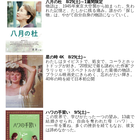
八月の杜 8/29(土)～1週間限定
物語は、1945年東京大空襲から始まった。失わ
れた記憶と、たしかに残る痛み。誰かの「探し
物」は、やがて自分自身の物語になっていく。
星の時 4K 8/29(土)～
わたしはタイピストで、処⼥で、コーラとホッ
トドッグが好き。“20世紀で最も謎めいた作家”ク
ラリッセ・リスペクトルが遺した最後の物語。
ブラジル映画史にきらめく、忘れがたい輝き。
40年の時を経て⽇本初公開
ハワの手習い 9/5(土)～
この世界で、学びがたった一つの望み。13歳で
結婚させられ、自由を奪われた母〈ハワ〉。
——年を重ね、多くの挫折を経てもなお、彼女
は諦めなかった。