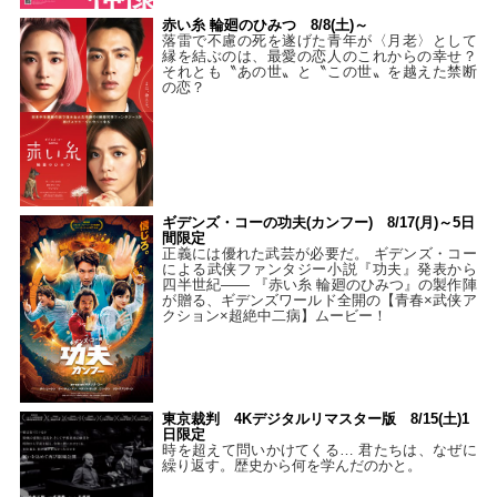
赤い糸 輪廻のひみつ 8/8(土)～
落雷で不慮の死を遂げた青年が〈月老〉として
縁を結ぶのは、最愛の恋人のこれからの幸せ？
それとも〝あの世〟と〝この世〟を越えた禁断
の恋？
ギデンズ・コーの功夫(カンフー) 8/17(月)～5日
間限定
正義には優れた武芸が必要だ。 ギデンズ・コー
による武侠ファンタジー小説『功夫』発表から
四半世紀―― 『赤い糸 輪廻のひみつ』の製作陣
が贈る、ギデンズワールド全開の【青春×武侠ア
クション×超絶中二病】ムービー！
東京裁判 4Kデジタルリマスター版 8/15(土)1
日限定
時を超えて問いかけてくる… 君たちは、なぜに
繰り返す。歴史から何を学んだのかと。