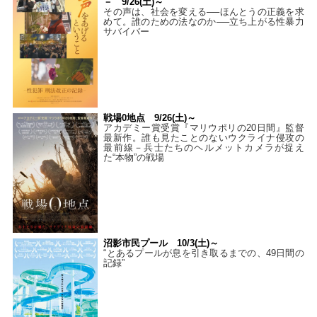
－ 9/26(土)～
その声は、社会を変える──ほんとうの正義を求
めて。誰のための法なのか──立ち上がる性暴力
サバイバー
戦場0地点 9/26(土)～
アカデミー賞受賞『マリウポリの20日間』監督
最新作。誰も見たことのないウクライナ侵攻の
最前線－兵士たちのヘルメットカメラが捉え
た“本物”の戦場
沼影市民プール 10/3(土)～
“とあるプールが息を引き取るまでの、49日間の
記録”