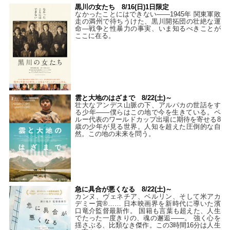
黒川の女たち 8/16(日)1日限定
なかったことにはできない——1945年 関東軍敗
走の満州で待ちうけた、黒川開拓団の壮絶な運
命―戦争と性暴力の事実、いま知るべきことが
ここに在る。
雲と大地のはざまで 8/22(土)～
壮大なアンデス山脈の下、アルパカの世話をす
る少年――僕らはこの地で今を生きている。ペ
ルー代表のワールドカップ出場に期待を寄せる8
歳の少年が見る世界。人知を超えた圧倒的な自
然。この地の未来を問う。
急に具合が悪くなる 8/22(土)～
カンヌ、ヴェネチア、ベルリン、そして米アカ
デミー賞®…… 日本映画界を新時代に導いた濱
口竜介監督最新作。 国籍も言葉も超えた、人生
でたった一度きりの、魂の邂逅――。 強く心を
揺さぶる、比類なき傑作。この3時間16分は人生