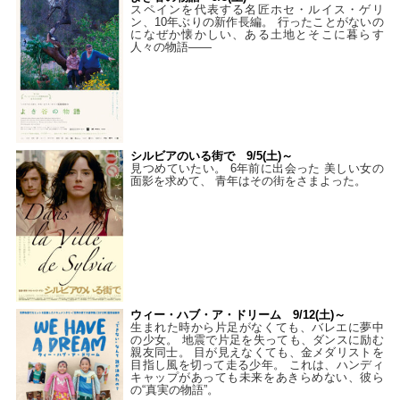
スペインを代表する名匠ホセ・ルイス・ゲリ
ン、10年ぶりの新作長編。 行ったことがないの
になぜか懐かしい、ある土地とそこに暮らす
人々の物語――
シルビアのいる街で 9/5(土)～
見つめていたい。 6年前に出会った 美しい女の
面影を求めて、 青年はその街をさまよった。
ウィー・ハブ・ア・ドリーム 9/12(土)～
生まれた時から片足がなくても、バレエに夢中
の少女。 地震で片足を失っても、ダンスに励む
親友同士。 目が見えなくても、金メダリストを
目指し風を切って走る少年。 これは、ハンディ
キャップがあっても未来をあきらめない、彼ら
の“真実の物語”。