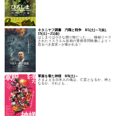
ネタニヤフ調書 汚職と戦争 8/1(土)～7(金),
15(土)～21(金)
はじまりは小さな贈り物だった…。 極秘リーク
されたイスラエル首相の警察尋問映像により＜
恐るべき真実＞が暴かれる！
軍服を着た神様 8/8(土)～
さまよえる日本人の魂は、亡霊となるか、神と
なるか、それとも…