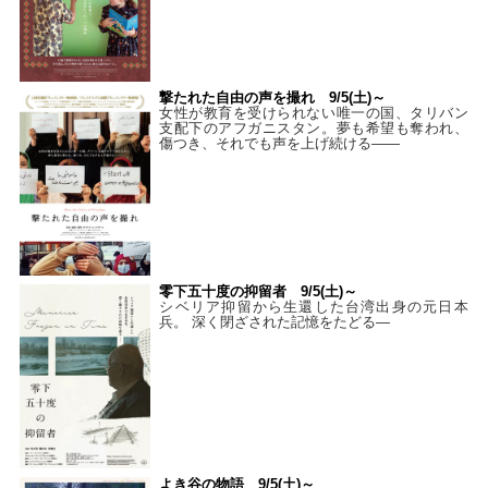
撃たれた自由の声を撮れ 9/5(土)～
女性が教育を受けられない唯一の国、タリバン
支配下のアフガニスタン。夢も希望も奪われ、
傷つき、それでも声を上げ続ける——
零下五十度の抑留者 9/5(土)～
シベリア抑留から生還した台湾出身の元日本
兵。 深く閉ざされた記憶をたどる—
よき谷の物語 9/5(土)～