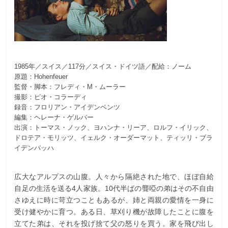
1985年／スイス／117分／スイス・ドイツ語／配給：ノーム
原題：Hohenfeuer
監督・脚本：フレディ・M・ムーラー
撮影：ピオ・コラーディ
録音：フロリアン・アイデンベンツ
編集：ヘレーナ・ゲルバー
出演：トーマス・ノック、ヨハンナ・リーア、ロルフ・イリック、
ドロテア・モリッツ、イェルク・オーダーマット、ティッリ・ブラ
イデンバッハ
広大なアルプスの山腹。人々から隔絶された地で、ほぼ自給
自足の生活を送る4人家族。10代半ばの聾啞の弟はその不自由
さゆえに時に苛立つこともあるが、姉と両親の愛情を一身に
受け健やかに育つ。ある日、草刈り機が故障したことに腹を
立てた弟は、それを投げ捨て父の怒りを買う。家を飛び出し