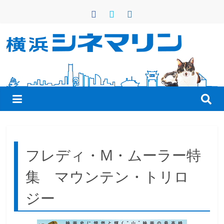
コ
ン
テ
ン
横
ツ
へ
浜
ス
キ
シ
ッ
プ
ネ
フレディ・M・ムーラー特
マ
集 マウンテン・トリロ
リ
ジー
ン