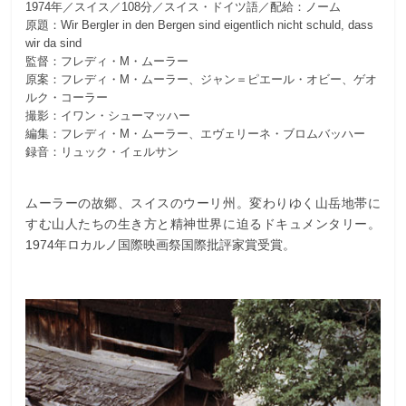
1974年／スイス／108分／スイス・ドイツ語／配給：ノーム
原題：Wir Bergler in den Bergen sind eigentlich nicht schuld, dass
wir da sind
監督：フレディ・M・ムーラー
原案：フレディ・M・ムーラー、ジャン＝ピエール・オビー、ゲオ
ルク・コーラー
撮影：イワン・シューマッハー
編集：フレディ・M・ムーラー、エヴェリーネ・ブロムバッハー
録音：リュック・イェルサン
ムーラーの故郷、スイスのウーリ州。変わりゆく山岳地帯に
すむ山人たちの生き方と精神世界に迫るドキュメンタリー。
1974年ロカルノ国際映画祭国際批評家賞受賞。