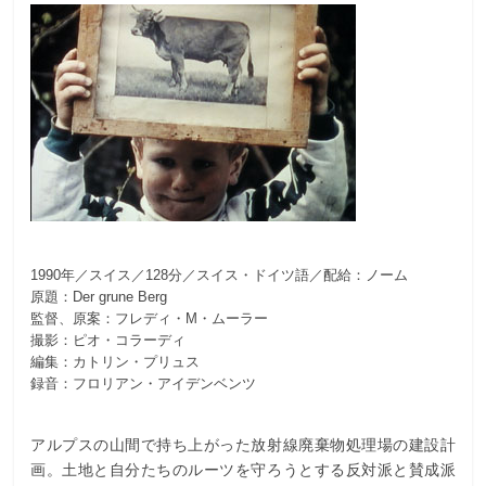
1990年／スイス／128分／スイス・ドイツ語／配給：ノーム
原題：Der grune Berg
監督、原案：フレディ・M・ムーラー
撮影：ピオ・コラーディ
編集：カトリン・プリュス
録音：フロリアン・アイデンベンツ
アルプスの山間で持ち上がった放射線廃棄物処理場の建設計
画。土地と自分たちのルーツを守ろうとする反対派と賛成派