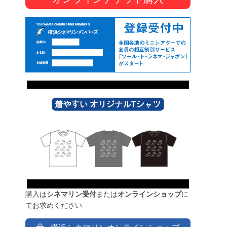
購入は
シネマリン受付
または
オンラインショップ
に
てお求めください