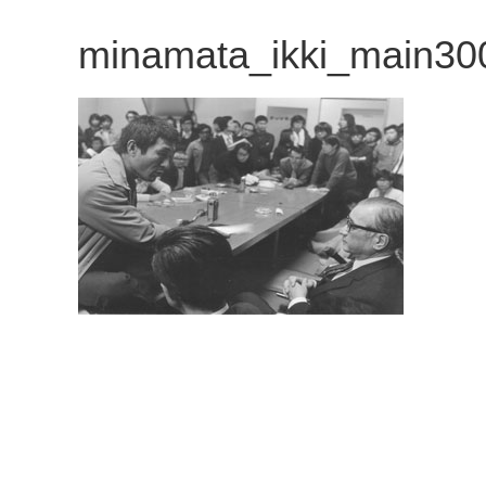
観
minamata_ikki_main30
た
い
映
画
は
こ
の
街
で