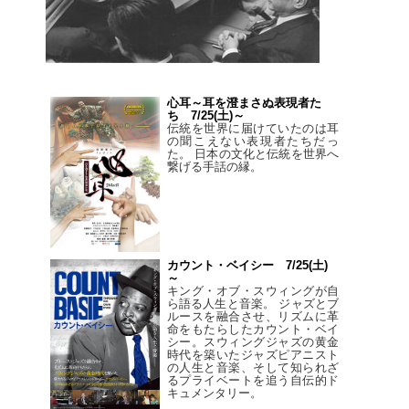
心耳～耳を澄まさぬ表現者た
ち 7/25(土)～
伝統を世界に届けていたのは耳
の聞こえない表現者たちだっ
た。 日本の文化と伝統を世界へ
繋げる手話の縁。
カウント・ベイシー 7/25(土)
～
キング・オブ・スウィングが自
ら語る人生と音楽。 ジャズとブ
ルースを融合させ、リズムに革
命をもたらしたカウント・ベイ
シー。スウィングジャズの黄金
時代を築いたジャズピアニスト
の人生と音楽、そして知られざ
るプライベートを追う自伝的ド
キュメンタリー。