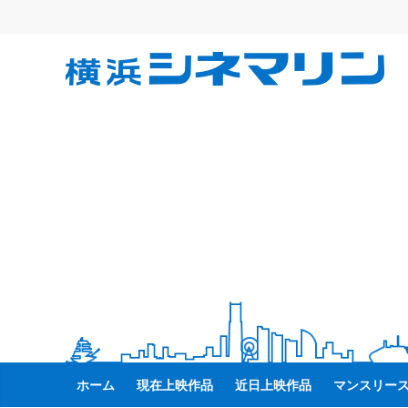
コ
ン
テ
横
ン
ツ
へ
浜
ス
キ
シ
ッ
プ
ネ
マ
リ
ン
ホーム
現在上映作品
近日上映作品
マンスリー