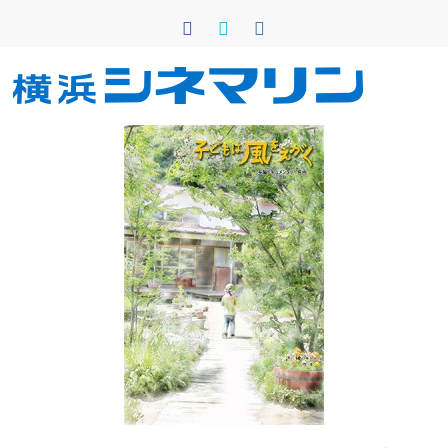
コ
ン
テ
ン
横
ツ
へ
浜
ス
キ
シ
ッ
プ
ネ
マ
リ
ン