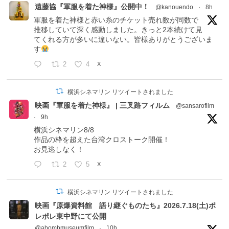
遠藤協『軍服を着た神様』公開中！
@kanouendo
·
8h
軍服を着た神様と赤い糸のチケット売れ数が同数で
推移していて深く感動しました。きっと2本続けて見
てくれる方が多いに違いない。皆様ありがとうございま
す
2
4
X
横浜シネマリン リツイートされました
映画『軍服を着た神様』 | 三叉路フィルム
@sansarofilm
·
9h
横浜シネマリン8/8
作品の枠を超えた台湾クロストーク開催！
お見逃しなく！
2
5
X
横浜シネマリン リツイートされました
映画『原爆資料館 語り継ぐものたち』2026.7.18(土)ポ
レポレ東中野にて公開
@abombmuseumfilm
·
10h