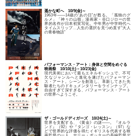
遥かな町へ 10/9(金)～
1963年――14歳の“あの日”が甦る。「孤独のグ
ルメ」「神々の山嶺」漫画家・谷口ジローの世
界的名作が日本初実写化。中年男が中学時代へ
タイムスリップ…人生の選択を見つめ直す“大人
の青春物語”
パフォーマンス・アート：身体と空間をめぐる
映画祭 10/10(土)－10/23(金)
現代美術において最もエネルギッシュで、不可
欠なジャンルへと進化を遂げたパフォーマン
ス・アート。シーンを創造し、革新してきた先
駆者たちのドキュメンタリーをラインナップ。
自由すぎて深すぎる、パフォーマンス・アート
の世界へようこそ。
ザ・ゴールドディガーズ 10/24(土)～
世界を支配する、《黄金》の謎――。『オルラ
ンド』（92）や『タンゴ・レッスン』（97）な
どで世界的な評価を得たイギリスを代表する映
画監督の一人、サリー・ポッターの長編監督デ