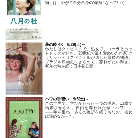
物」は、やがて自分自身の物語になっていく。
星の時 4K 8/29(土)～
わたしはタイピストで、処⼥で、コーラとホッ
トドッグが好き。“20世紀で最も謎めいた作家”ク
ラリッセ・リスペクトルが遺した最後の物語。
ブラジル映画史にきらめく、忘れがたい輝き。
40年の時を経て⽇本初公開
ハワの手習い 9/5(土)～
この世界で、学びがたった一つの望み。13歳で
結婚させられ、自由を奪われた母〈ハワ〉。
——年を重ね、多くの挫折を経てもなお、彼女
は諦めなかった。