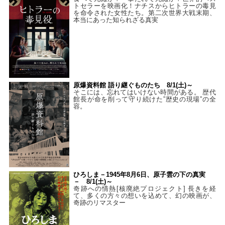
トセラーを映画化！ナチスからヒトラーの毒見
を命令された女性たち。第二次世界大戦末期、
本当にあった知られざる真実
原爆資料館 語り継ぐものたち 8/1(土)～
そこには、忘れてはいけない時間がある。 歴代
館長が命を削って守り続けた”歴史の現場”の全
容。
ひろしま－1945年8月6日、原子雲の下の真実
－ 8/1(土)～
奇跡への情熱[核廃絶プロジェクト] 長きを経
て、多くの方々の想いを込めて、幻の映画が、
奇跡のリマスター