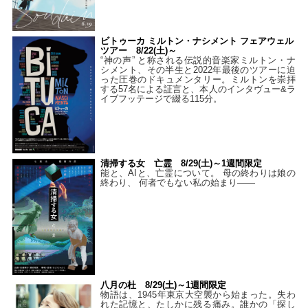
ビトゥーカ ミルトン・ナシメント フェアウェル
ツアー 8/22(土)～
“神の声” と称される伝説的音楽家ミルトン・ナ
シメント、その半生と2022年最後のツアーに迫
った圧巻のドキュメンタリー。ミルトンを崇拝
する57名による証言と、本人のインタヴュー&ラ
イブフッテージで綴る115分。
清掃する女 亡霊 8/29(土)～1週間限定
能と、AIと、亡霊について。 母の終わりは娘の
終わり、 何者でもない私の始まり――
八月の杜 8/29(土)～1週間限定
物語は、1945年東京大空襲から始まった。失わ
れた記憶と、たしかに残る痛み。誰かの「探し