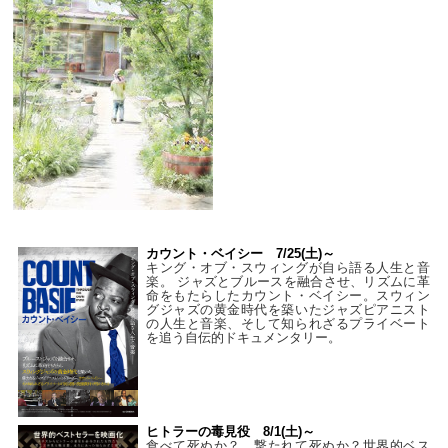
カウント・ベイシー 7/25(土)～
キング・オブ・スウィングが自ら語る人生と音
楽。 ジャズとブルースを融合させ、リズムに革
命をもたらしたカウント・ベイシー。スウィン
グジャズの黄金時代を築いたジャズピアニスト
の人生と音楽、そして知られざるプライベート
を追う自伝的ドキュメンタリー。
ヒトラーの毒見役 8/1(土)～
食べて死ぬか？ 撃たれて死ぬか？世界的ベス