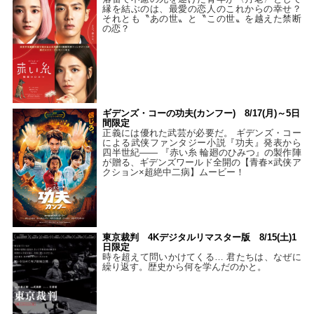
縁を結ぶのは、最愛の恋人のこれからの幸せ？
それとも〝あの世〟と〝この世〟を越えた禁断
の恋？
ギデンズ・コーの功夫(カンフー) 8/17(月)～5日
間限定
正義には優れた武芸が必要だ。 ギデンズ・コー
による武侠ファンタジー小説『功夫』発表から
四半世紀―― 『赤い糸 輪廻のひみつ』の製作陣
が贈る、ギデンズワールド全開の【青春×武侠ア
クション×超絶中二病】ムービー！
東京裁判 4Kデジタルリマスター版 8/15(土)1
日限定
時を超えて問いかけてくる… 君たちは、なぜに
繰り返す。歴史から何を学んだのかと。