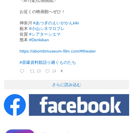
⋱8/7(金)公開開始⋰
お近くの映画館へぜひ！
神奈川
#あつぎのえいがかんkiki
栃木
#小山シネマロブレ
佐賀
#シアターシエマ
熊本
#Denkikan
https://abombmuseum-film.com/#theater
#原爆資料館語り継ぐものたち
13
14
X
さらに読み込む