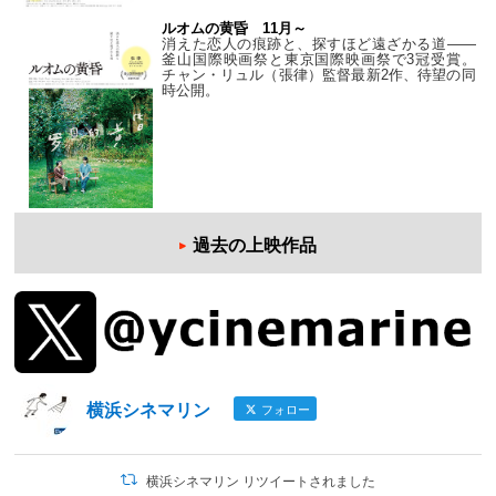
ルオムの黄昏 11月～
消えた恋人の痕跡と、探すほど遠ざかる道——
釜山国際映画祭と東京国際映画祭で3冠受賞。
チャン・リュル（張律）監督最新2作、待望の同
時公開。
過去の上映作品
横浜シネマリン
フォロー
横浜シネマリン リツイートされました