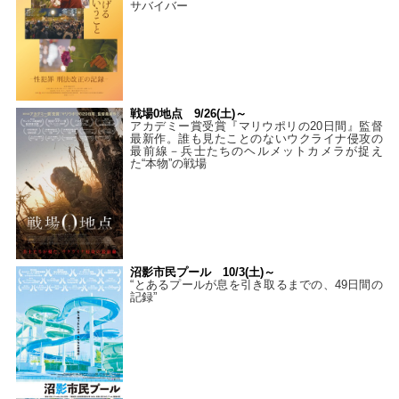
サバイバー
戦場0地点 9/26(土)～
アカデミー賞受賞『マリウポリの20日間』監督
最新作。誰も見たことのないウクライナ侵攻の
最前線－兵士たちのヘルメットカメラが捉え
た“本物”の戦場
沼影市民プール 10/3(土)～
“とあるプールが息を引き取るまでの、49日間の
記録”