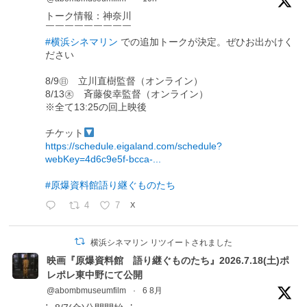
トーク情報：神奈川
￣￣￣￣￣￣￣￣￣
#横浜シネマリン
での追加トークが決定。ぜひお出かけく
ださい
8/9㊐ 立川直樹監督（オンライン）
8/13㊍ 斉藤俊幸監督（オンライン）
※全て13:25の回上映後
チケット
https://schedule.eigaland.com/schedule?
webKey=4d6c9e5f-bcca-...
#原爆資料館語り継ぐものたち
4
7
X
横浜シネマリン リツイートされました
映画『原爆資料館 語り継ぐものたち』2026.7.18(土)ポ
レポレ東中野にて公開
@abombmuseumfilm
·
6 8月