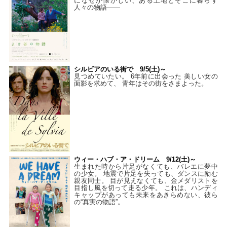
になぜか懐かしい、ある土地とそこに暮らす
人々の物語――
シルビアのいる街で 9/5(土)～
見つめていたい。 6年前に出会った 美しい女の
面影を求めて、 青年はその街をさまよった。
ウィー・ハブ・ア・ドリーム 9/12(土)～
生まれた時から片足がなくても、バレエに夢中
の少女。 地震で片足を失っても、ダンスに励む
親友同士。 目が見えなくても、金メダリストを
目指し風を切って走る少年。 これは、ハンディ
キャップがあっても未来をあきらめない、彼ら
の“真実の物語”。