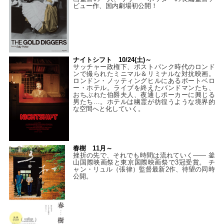
ビュー作、国内劇場初公開！
ナイトシフト 10/24(土)～
サッチャー政権下、ポストパンク時代のロンド
ンで撮られたミニマル＆リミナルな対抗映画。
ロンドン・ノッティングヒルにあるポートベロ
ー・ホテル。ライブを終えたバンドマンたち、
おちぶれた伯爵夫人、夜通しポーカーに興じる
男たち…。ホテルは幽霊が彷徨うような境界的
な空間へと化していく。
春樹 11月～
挫折の先で、それでも時間は流れていく—— 釜
山国際映画祭と東京国際映画祭で3冠受賞。 チ
ャン・リュル（張律）監督最新2作、待望の同時
公開。