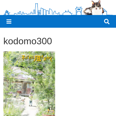
観
た
い
映
画
kodomo300
は
こ
の
街
で