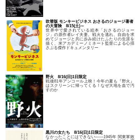
吹替版 モンキービジネス おさるのジョージ著者
の大冒険 8/15(土)～
世界中で愛されている絵本「おさるのジョー
ジ」の原作者レイ夫妻。戦火を逃れ、自由を求
めてジョージと共に歩み続けたふたりの生涯を
描く、米アカデミーノミネート監督による心揺
さぶる傑作ドキュメンタリー
野火 8/16(日)1日限定
戦後81年アンコール上映！今年の夏も『野火』
はスクリーンに帰ってくる！なぜ大地を血で汚
すのか
黒川の女たち 8/16(日)1日限定
なかったことにはできない——1945年 関東軍敗