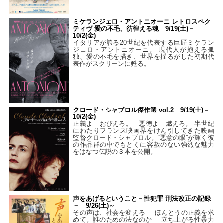
ミケランジェロ・アントニオーニ レトロスペク
ティヴ 愛の不毛、彷徨える魂 9/19(土)－
10/2(金)
イタリアが誇る20世紀を代表する巨匠ミケラン
ジェロ・アントニオーニ。 現代人が抱える孤
独、愛の不毛を描き、世界を揺るがした初期代
表作がスクリーンに甦る。
クロード・シャブロル傑作選 vol.2 9/19(土)－
10/2(金)
正義よ おびえろ。 悪徳よ 燃えろ。 半世紀
にわたりフランス映画界をけん引してきた映画
監督クロード・シャブロル。“悪意の眼”が輝く彼
の作品群の中でもとくに容赦のない強烈な魅力
をはなつ伝説の３本を公開。
声をあげるということ－性犯罪 刑法改正の記録
－ 9/26(土)～
その声は、社会を変える──ほんとうの正義を求
めて。誰のための法なのか──立ち上がる性暴力