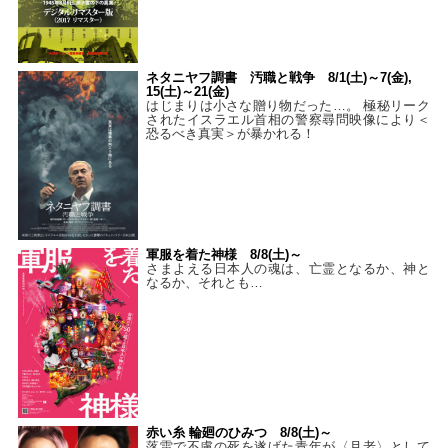
ネタニヤフ調書 汚職と戦争 8/1(土)～7(金),
15(土)～21(金)
はじまりは小さな贈り物だった…。 極秘リーク
されたイスラエル首相の警察尋問映像により＜
恐るべき真実＞が暴かれる！
軍服を着た神様 8/8(土)～
さまよえる日本人の魂は、亡霊となるか、神と
なるか、それとも…
赤い糸 輪廻のひみつ 8/8(土)～
落雷で不慮の死を遂げた青年が〈月老〉として