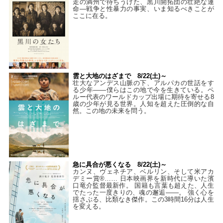
走の満州で待ちうけた、黒川開拓団の壮絶な運
命―戦争と性暴力の事実、いま知るべきことが
ここに在る。
雲と大地のはざまで 8/22(土)～
壮大なアンデス山脈の下、アルパカの世話をす
る少年――僕らはこの地で今を生きている。ペ
ルー代表のワールドカップ出場に期待を寄せる8
歳の少年が見る世界。人知を超えた圧倒的な自
然。この地の未来を問う。
急に具合が悪くなる 8/22(土)～
カンヌ、ヴェネチア、ベルリン、そして米アカ
デミー賞®…… 日本映画界を新時代に導いた濱
口竜介監督最新作。 国籍も言葉も超えた、人生
でたった一度きりの、魂の邂逅――。 強く心を
揺さぶる、比類なき傑作。この3時間16分は人生
を変える。