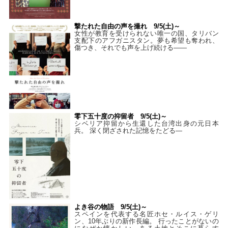
撃たれた自由の声を撮れ 9/5(土)～
女性が教育を受けられない唯一の国、タリバン
支配下のアフガニスタン。夢も希望も奪われ、
傷つき、それでも声を上げ続ける——
零下五十度の抑留者 9/5(土)～
シベリア抑留から生還した台湾出身の元日本
兵。 深く閉ざされた記憶をたどる—
よき谷の物語 9/5(土)～
スペインを代表する名匠ホセ・ルイス・ゲリ
ン、10年ぶりの新作長編。 行ったことがないの