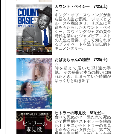
カウント・ベイシー 7/25(土)
～
キング・オブ・スウィングが自
ら語る人生と音楽。 ジャズとブ
ルースを融合させ、リズムに革
命をもたらしたカウント・ベイ
シー。スウィングジャズの黄金
時代を築いたジャズピアニスト
の人生と音楽、そして知られざ
るプライベートを追う自伝的ド
キュメンタリー。
おばあちゃんの秘密 7/25(土)
～
時を超えて届いた131通の手
紙。 その秘密と本当の想いに触
れたとき、止まっていた時間が
ゆっくりと動き出す―
ヒトラーの毒見役 8/1(土)～
食べて死ぬか？ 撃たれて死ぬ
か？世界的ベストセラーを映画
化！ナチスからヒトラーの毒見
を命令された女性たち。第二次
世界大戦末期、本当にあった知