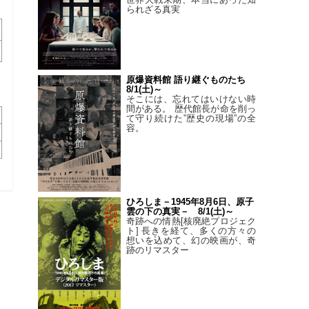
られざる真実
原爆資料館 語り継ぐものたち
8/1(土)～
そこには、忘れてはいけない時
間がある。 歴代館長が命を削っ
て守り続けた”歴史の現場”の全
容。
ひろしま－1945年8月6日、原子
雲の下の真実－ 8/1(土)～
奇跡への情熱[核廃絶プロジェク
ト] 長きを経て、多くの方々の
想いを込めて、幻の映画が、奇
跡のリマスター