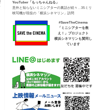
理
YouTuber「もっちゃんねる」
ド
意外と知らないミニシアターの裏話が続々…35ミリ
映写機が現役の「横浜シネマリン」訪問
#SaveTheCinema
「ミニシアターを救
え！」プロジェクト
横浜シネマリンも賛同し
ています