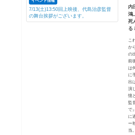
イベント情報
内
7/13(土)13:50回上映後、代島治彦監督
鴻
の舞台挨拶がございます。
死
る
こ
か
の
前
は
に
出
演
憶
監
で
に
ー
当