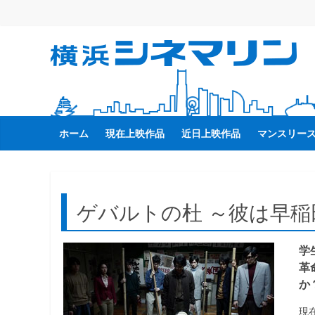
コ
ン
テ
横
ン
ツ
へ
浜
ス
キ
ホーム
現在上映作品
近日上映作品
マンスリー
シ
ッ
プ
ネ
ゲバルトの杜 ～彼は早
マ
学
リ
革
か
ン
現