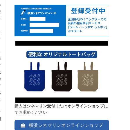
牛
盟
な
っ
を
。
を
学
君
派
ゆ
け
敗
は
購入は
シネマリン受付
または
オンラインショップ
に
す
てお求めください
闘
横浜シネマリンオンラインショップ