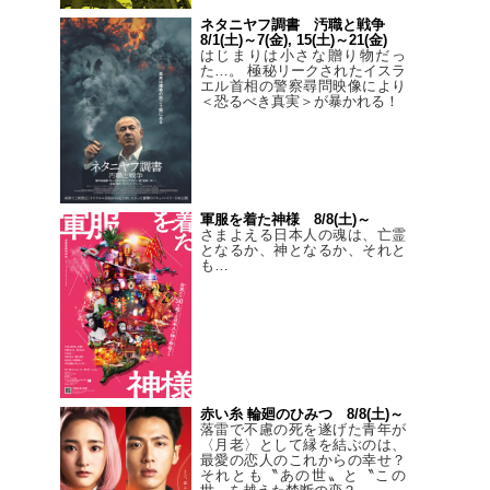
ネタニヤフ調書 汚職と戦争
8/1(土)～7(金), 15(土)～21(金)
はじまりは小さな贈り物だっ
た…。 極秘リークされたイスラ
エル首相の警察尋問映像により
＜恐るべき真実＞が暴かれる！
軍服を着た神様 8/8(土)～
さまよえる日本人の魂は、亡霊
となるか、神となるか、それと
も…
赤い糸 輪廻のひみつ 8/8(土)～
落雷で不慮の死を遂げた青年が
〈月老〉として縁を結ぶのは、
最愛の恋人のこれからの幸せ？
それとも〝あの世〟と〝この