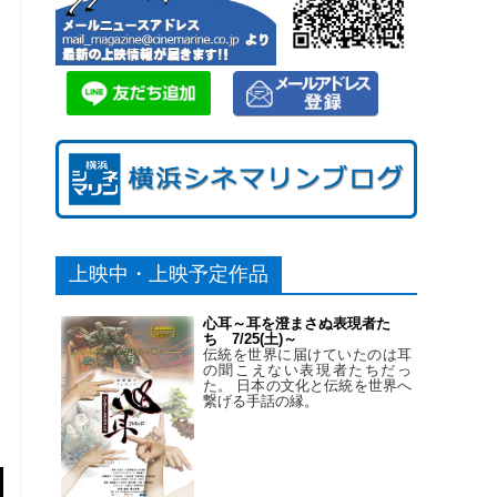
上映中・上映予定作品
心耳～耳を澄まさぬ表現者た
ち 7/25(土)～
伝統を世界に届けていたのは耳
の聞こえない表現者たちだっ
た。 日本の文化と伝統を世界へ
繋げる手話の縁。