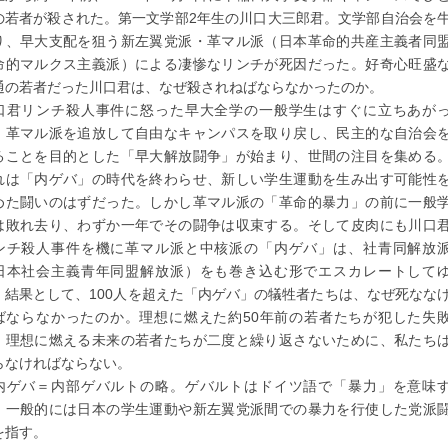
の若者が殺された。第一文学部2年生の川口大三郎君。文学部自治会を
り、早大支配を狙う新左翼党派・革マル派（日本革命的共産主義者同
命的マルクス主義派）による凄惨なリンチが死因だった。好奇心旺盛
通の若者だった川口君は、なぜ殺されねばならなかったのか。
口君リンチ殺人事件に怒った早大全学の一般学生はすぐに立ちあが
。革マル派を追放して自由なキャンパスを取り戻し、民主的な自治会
ることを目的とした「早大解放闘争」が始まり、世間の注目を集める
れは「内ゲバ」の時代を終わらせ、新しい学生運動を生み出す可能性
めた闘いのはずだった。しかし革マル派の「革命的暴力」の前に一般
は敗れ去り、わずか一年でその闘争は収束する。そして皮肉にも川口
ンチ殺人事件を機に革マル派と中核派の「内ゲバ」は、社青同解放
日本社会主義青年同盟解放派）をも巻き込む形でエスカレートして
。結果として、100人を超えた「内ゲバ」の犠牲者たちは、なぜ死なな
ばならなかったのか。理想に燃えた約50年前の若者たちが犯した失
、理想に燃える未来の若者たちが二度と繰り返さないために、私たち
らなければならない。
内ゲバ＝内部ゲバルトの略。ゲバルトはドイツ語で「暴力」を意味
。一般的には日本の学生運動や新左翼党派間での暴力を行使した党派
を指す。