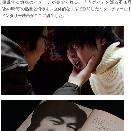
て相反する鎮魂のイメージが奏でられる。「内ゲバ」を巡る不条
、“あの時代”の熱量と悔恨を、立体的な手法で刻印したミクスチャーな
ュメンタリー映画がここに誕生した。