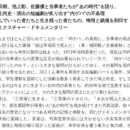
田樹、池上彰、佐藤優と当事者たちが“あの時代”を語り、
上尚史・演出の短編劇が炙り出す“内ゲバ”の不条理
んでいった者たちと生き残った者たちの、悔恨と鎮魂を刻印す
ミクスチャー・ドキュメンタリー
れまでほとんど語られてこなかった「内ゲバ」の真相に、当事者の視
ら切り込んだ書籍『彼は早稲田で死んだ』（著：樋田毅／文藝春秋）
出会いから本作の製作は始まった。1972年当時若者だった、現在は70
後の当事者たちの貴重な証言が積み重ねられていく一方で、「内ゲバ
何だったのか？」という大きな疑問がひろがってゆく。その疑問を現
手繰り寄せるために、川口くん事件を再現する短編劇パートも製作。
は、学生運動を題材にした演劇を数多く発表してきた鴻上尚史、そし
じるのは今まさに生きている20代の若者たち。約50年を経て交差する
とアクションによって、その大きな疑問の答えにたどり着けるのか。
督は、『三里塚に生きる』『三里塚のイカロス』『きみが死んだあ
』で、新左翼闘争が渦巻いた“あの時代”を描き続けてきた代島治彦。徐
過去の歴史になりつつある時代の記憶と体験を、四たびドキュメンタ
映画に凝縮した。音楽は、代島監督作品には欠かせない大友良英が
。激情と悔恨が織り混ざった楽曲が、本作全体を覆う暴力と無力感、