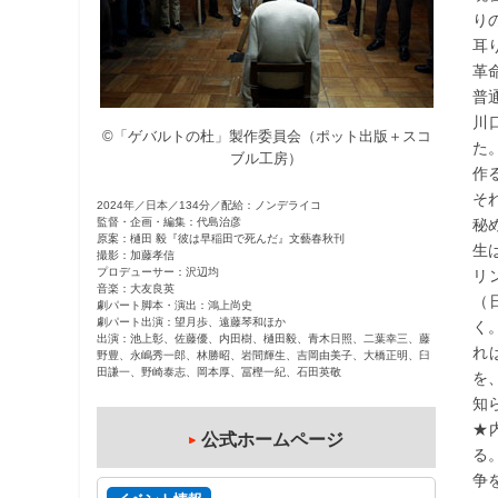
り
観
耳
た
革
い
普
映
川
画
©「ゲバルトの杜」製作委員会（ポット出版＋スコ
た
は
ブル工房）
作
こ
そ
2024年／日本／134分／配給：ノンデライコ
の
監督・企画・編集：代島治彦
秘
街
原案：樋田 毅『彼は早稲田で死んだ』文藝春秋刊
生
撮影：加藤孝信
で
プロデューサー：沢辺均
リ
音楽：大友良英
（
劇パート脚本・演出：鴻上尚史
劇パート出演：望月歩、遠藤琴和ほか
く
出演：池上彰、佐藤優、内田樹、樋田毅、青木日照、二葉幸三、藤
れ
野豊、永嶋秀一郎、林勝昭、岩間輝生、吉岡由美子、大橋正明、臼
田謙一、野崎泰志、岡本厚、冨樫一紀、石田英敬
を
知
★
公式ホームページ
る
争