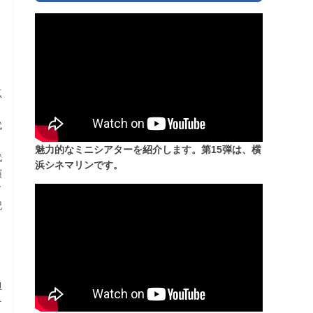
点
と
代
と
魅力的なミニシアターを紹介します。第15弾は、横
代
浜シネマリンです。
演
て
記
と
々
リ
担
そ