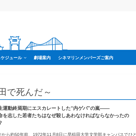
スケジュール
劇場案内
シネマリンメンバーズご案内
稲田で死んだ～
生運動終焉期にエスカレートした“内ゲバ”の嵐――
命を志した若者たちはなぜ殺しあわなければならなかったの
？
在から約50年前、1972年11月8日に早稲田大学文学部キャンパスでひ