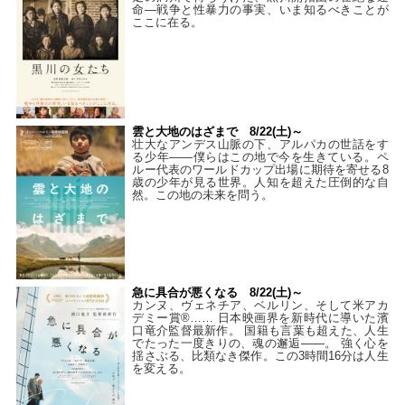
命―戦争と性暴力の事実、いま知るべきことが
ここに在る。
雲と大地のはざまで 8/22(土)～
壮大なアンデス山脈の下、アルパカの世話をす
る少年――僕らはこの地で今を生きている。ペ
ルー代表のワールドカップ出場に期待を寄せる8
歳の少年が見る世界。人知を超えた圧倒的な自
然。この地の未来を問う。
急に具合が悪くなる 8/22(土)～
カンヌ、ヴェネチア、ベルリン、そして米アカ
デミー賞®…… 日本映画界を新時代に導いた濱
口竜介監督最新作。 国籍も言葉も超えた、人生
でたった一度きりの、魂の邂逅――。 強く心を
揺さぶる、比類なき傑作。この3時間16分は人生
を変える。