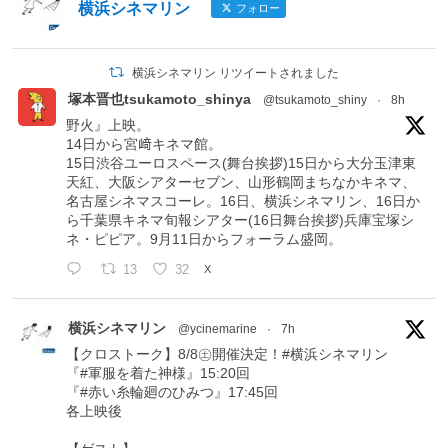
横浜シネマリン
フォロー
横浜シネマリン リツイートされました
塚本晋也tsukamoto_shinya
@tsukamoto_shiny
·
8h
野火』上映。
14日から宮﨑キネマ館。
15日渋谷ユーロスペース(舞台挨拶)15日から大分玉津東
天紅、大阪シアターセブン、山形鶴岡まちなかキネマ、
名古屋シネマスコーレ。16日、横浜シネマリン、16日か
ら千葉県キネマ旬報シアター(16日舞台挨拶)兵庫宝塚シ
ネ・ピピア。9月11日からフォーラム盛岡。
13
32
X
横浜シネマリン
@ycinemarine
·
7h
【クロストーク】8/8㊏開催決定！#横浜シネマリン
『#軍服を着た神様』15:20回
『#赤い糸輪廻のひみつ』17:45回
各上映後