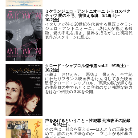
ミケランジェロ・アントニオーニ レトロスペク
ティヴ 愛の不毛、彷徨える魂 9/19(土)－
10/2(金)
イタリアが誇る20世紀を代表する巨匠ミケラン
ジェロ・アントニオーニ。 現代人が抱える孤
独、愛の不毛を描き、世界を揺るがした初期代
表作がスクリーンに甦る。
クロード・シャブロル傑作選 vol.2 9/19(土)－
10/2(金)
正義よ おびえろ。 悪徳よ 燃えろ。 半世紀
にわたりフランス映画界をけん引してきた映画
監督クロード・シャブロル。“悪意の眼”が輝く彼
の作品群の中でもとくに容赦のない強烈な魅力
をはなつ伝説の３本を公開。
声をあげるということ－性犯罪 刑法改正の記録
－ 9/26(土)～
その声は、社会を変える──ほんとうの正義を求
めて。誰のための法なのか──立ち上がる性暴力
サバイバー