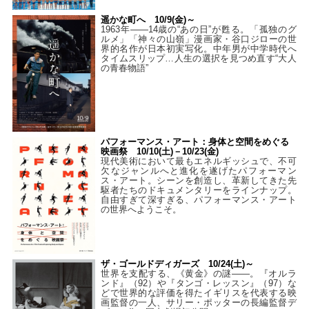
遥かな町へ 10/9(金)～
1963年――14歳の“あの日”が甦る。「孤独のグ
ルメ」「神々の山嶺」漫画家・谷口ジローの世
界的名作が日本初実写化。中年男が中学時代へ
タイムスリップ…人生の選択を見つめ直す“大人
の青春物語”
パフォーマンス・アート：身体と空間をめぐる
映画祭 10/10(土)－10/23(金)
現代美術において最もエネルギッシュで、不可
欠なジャンルへと進化を遂げたパフォーマン
ス・アート。シーンを創造し、革新してきた先
駆者たちのドキュメンタリーをラインナップ。
自由すぎて深すぎる、パフォーマンス・アート
の世界へようこそ。
ザ・ゴールドディガーズ 10/24(土)～
世界を支配する、《黄金》の謎――。『オルラ
ンド』（92）や『タンゴ・レッスン』（97）な
どで世界的な評価を得たイギリスを代表する映
画監督の一人、サリー・ポッターの長編監督デ