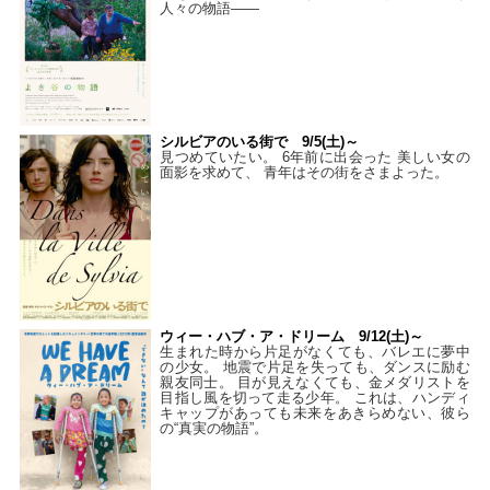
人々の物語――
シルビアのいる街で 9/5(土)～
見つめていたい。 6年前に出会った 美しい女の
面影を求めて、 青年はその街をさまよった。
ウィー・ハブ・ア・ドリーム 9/12(土)～
生まれた時から片足がなくても、バレエに夢中
の少女。 地震で片足を失っても、ダンスに励む
親友同士。 目が見えなくても、金メダリストを
目指し風を切って走る少年。 これは、ハンディ
キャップがあっても未来をあきらめない、彼ら
の“真実の物語”。