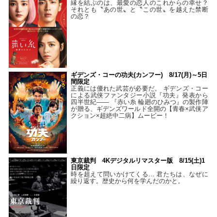
縁を結ぶのは、最愛の恋人のこれからの幸せ？
それとも〝あの世〟と〝この世〟を越えた禁断
の恋？
ギデンズ・コーの功夫(カンフー) 8/17(月)～5日
間限定
正義には優れた武芸が必要だ。 ギデンズ・コー
による武侠ファンタジー小説『功夫』発表から
四半世紀―― 『赤い糸 輪廻のひみつ』の製作陣
が贈る、ギデンズワールド全開の【青春×武侠ア
クション×超絶中二病】ムービー！
東京裁判 4Kデジタルリマスター版 8/15(土)1
日限定
時を超えて問いかけてくる… 君たちは、なぜに
繰り返す。歴史から何を学んだのかと。