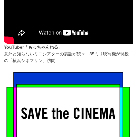
YouTuber「もっちゃんねる」
意外と知らないミニシアターの裏話が続々…35ミリ映写機が現役
の「横浜シネマリン」訪問