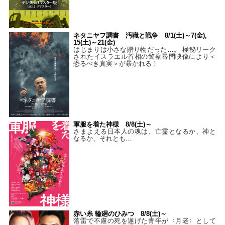
ネタニヤフ調書 汚職と戦争 8/1(土)～7(金),
15(土)～21(金)
はじまりは小さな贈り物だった…。 極秘リーク
されたイスラエル首相の警察尋問映像により＜
恐るべき真実＞が暴かれる！
軍服を着た神様 8/8(土)～
さまよえる日本人の魂は、亡霊となるか、神と
なるか、それとも…
赤い糸 輪廻のひみつ 8/8(土)～
落雷で不慮の死を遂げた青年が〈月老〉として