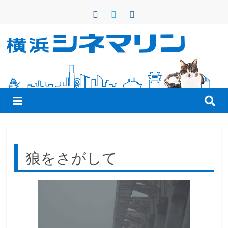
コ
ン
テ
ン
横
ツ
へ
浜
ス
キ
シ
ッ
プ
ネ
狼をさがして
マ
リ
ン