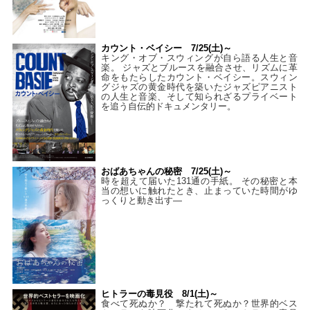
カウント・ベイシー 7/25(土)～
キング・オブ・スウィングが自ら語る人生と音
楽。 ジャズとブルースを融合させ、リズムに革
命をもたらしたカウント・ベイシー。スウィン
グジャズの黄金時代を築いたジャズピアニスト
の人生と音楽、そして知られざるプライベート
を追う自伝的ドキュメンタリー。
おばあちゃんの秘密 7/25(土)～
時を超えて届いた131通の手紙。 その秘密と本
当の想いに触れたとき、止まっていた時間がゆ
っくりと動き出す―
ヒトラーの毒見役 8/1(土)～
食べて死ぬか？ 撃たれて死ぬか？世界的ベス