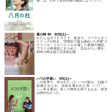
物」は、やがて自分自身の物語になっていく。
星の時 4K 8/29(土)～
わたしはタイピストで、処⼥で、コーラとホッ
トドッグが好き。“20世紀で最も謎めいた作家”ク
ラリッセ・リスペクトルが遺した最後の物語。
ブラジル映画史にきらめく、忘れがたい輝き。
40年の時を経て⽇本初公開
ハワの手習い 9/5(土)～
この世界で、学びがたった一つの望み。13歳で
結婚させられ、自由を奪われた母〈ハワ〉。
——年を重ね、多くの挫折を経てもなお、彼女
は諦めなかった。