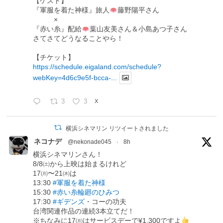
【ゲスト】
『軍服を着た神様』旅人
藤野陽平さん
×
『赤い糸』配給
葉山友美さん＆小島あつ子さん
さてさてどうなることやら！
【チケット】
https://schedule.eigaland.com/schedule?
webKey=4d6c9e5f-bcca-...
3
3
X
横浜シネマリン リツイートされました
ネコナデ
@nekonade045
·
8h
横浜シネマリンさん！
8/8㈯から上映は始まるけれど
17㈪〜21㈭は
13:30
#軍服を着た神様
15:30
#赤い糸輪廻のひみつ
17:30
#ギデンズ
・コーの功夫
台湾関連作品の連続3本立てだ！
※ちなみに17㈪はサービスデーで¥1,300ですよ