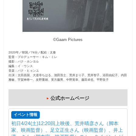
観
た
い
映
©Gaam Pictures
画
は
2020年／韓国／74分／配給：太秦
こ
監督・プロデューサー：キム・ミレ
の
撮影：パク・ホンヨル
編集：イ・ウンス
街
音楽：パク・ヒョンユ
出演：太田昌国、大道寺ちはる、池田浩士、荒井まり子、荒井智子、浴田由紀子、内田
で
雅敏、宇賀神寿一、友野重雄、実方藤男、中野英幸、藤田卓也、平野良子
公式ホームページ
イベント情報
初日4/24(土)12:20回上映後、荒井晴彦さん（脚本
家、映画監督）、足立正生さん（映画監督）、井上