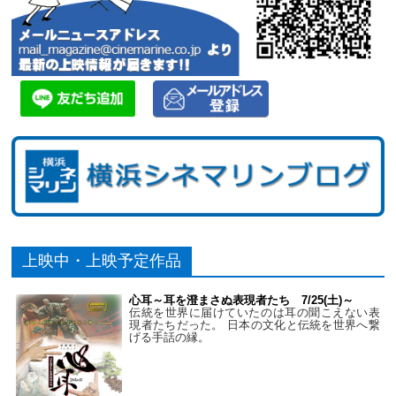
上映中・上映予定作品
心耳～耳を澄まさぬ表現者たち 7/25(土)～
伝統を世界に届けていたのは耳の聞こえない表
現者たちだった。 日本の文化と伝統を世界へ繋
げる手話の縁。