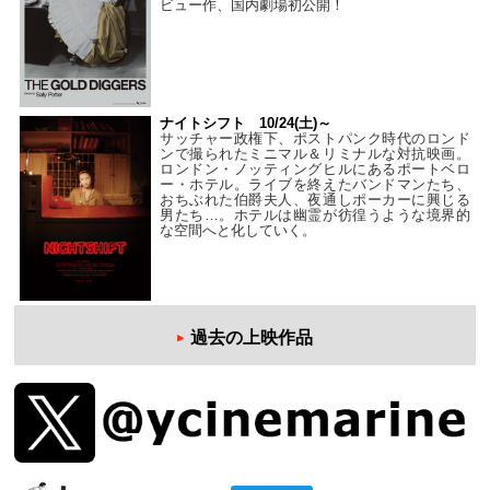
ビュー作、国内劇場初公開！
ナイトシフト 10/24(土)～
サッチャー政権下、ポストパンク時代のロンド
ンで撮られたミニマル＆リミナルな対抗映画。
ロンドン・ノッティングヒルにあるポートベロ
ー・ホテル。ライブを終えたバンドマンたち、
おちぶれた伯爵夫人、夜通しポーカーに興じる
男たち…。ホテルは幽霊が彷徨うような境界的
な空間へと化していく。
過去の上映作品