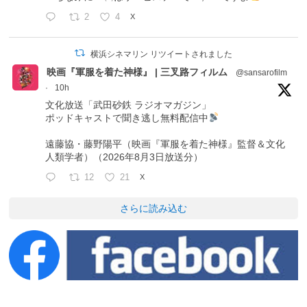
2
4
X
横浜シネマリン リツイートされました
映画『軍服を着た神様』 | 三叉路フィルム
@sansarofilm
·
10h
文化放送「武田砂鉄 ラジオマガジン」
ポッドキャストで聞き逃し無料配信中
遠藤協・藤野陽平（映画『軍服を着た神様』監督＆文化
人類学者）（2026年8月3日放送分）
12
21
X
さらに読み込む