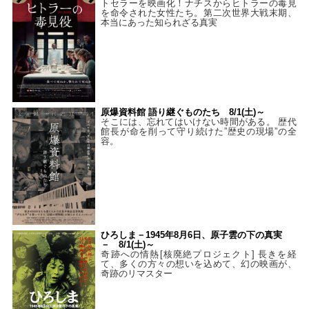
トセラーを映画化！ナチスからヒトラーの毒見
を命令された女性たち。第二次世界大戦末期、
本当にあった知られざる真実
原爆資料館 語り継ぐものたち 8/1(土)～
そこには、忘れてはいけない時間がある。 歴代
館長が命を削って守り続けた”歴史の現場”の全
容。
ひろしま－1945年8月6日、原子雲の下の真実
－ 8/1(土)～
奇跡への情熱[核廃絶プロジェクト] 長きを経
て、多くの方々の想いを込めて、幻の映画が、
奇跡のリマスター