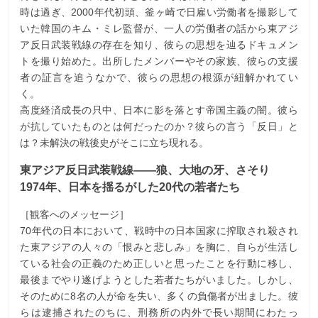
時は過ぎ、2000年代初頭、釜ヶ崎で日雇い労働者を撮影して
いた韓国のキム・ミレ監督が、一人の労働者の話から東アジ
ア反日武装戦線の存在を知り、彼らの思想を辿るドキュメン
トを撮り始めた。出所したメンバーやその家族、彼らの支援
者の証言を追うなかで、彼らの思想の根源が紐解かれてい
く。
高度経済成長の只中、日本に影を落とす帝国主義の闇。彼ら
が抗していたものとは何だったのか？彼らの言う「反日」と
は？未解決の戦後史がそこに立ち現れる。
東アジア反日武装戦線――狼、大地の牙、さそり
1974年、日本を揺るがした20代の若者たち
［観客へのメッセージ］
70年代の日本において、戦時中の日本国家に搾取され殺され
た東アジアの人々の「恨みと悲しみ」を胸に、自らが生活し
ている社会の正義のため正しいと思ったことを行動に移し、
最後までやり遂げようとした若者たちがいました。しかし、
そのために8名の人が命を失い、多くの負傷者が出ました。彼
らは逮捕されたのちに、刑務所の内外で長い期間にわたっ