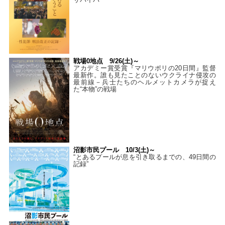
戦場0地点 9/26(土)～
アカデミー賞受賞『マリウポリの20日間』監督
最新作。誰も見たことのないウクライナ侵攻の
最前線－兵士たちのヘルメットカメラが捉え
た“本物”の戦場
沼影市民プール 10/3(土)～
“とあるプールが息を引き取るまでの、49日間の
記録”