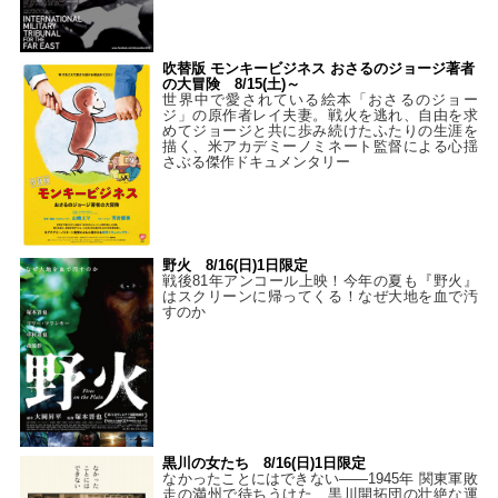
吹替版 モンキービジネス おさるのジョージ著者
の大冒険 8/15(土)～
世界中で愛されている絵本「おさるのジョー
ジ」の原作者レイ夫妻。戦火を逃れ、自由を求
めてジョージと共に歩み続けたふたりの生涯を
描く、米アカデミーノミネート監督による心揺
さぶる傑作ドキュメンタリー
野火 8/16(日)1日限定
戦後81年アンコール上映！今年の夏も『野火』
はスクリーンに帰ってくる！なぜ大地を血で汚
すのか
黒川の女たち 8/16(日)1日限定
なかったことにはできない——1945年 関東軍敗
走の満州で待ちうけた、黒川開拓団の壮絶な運