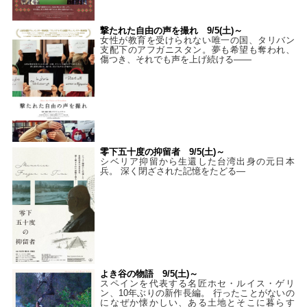
撃たれた自由の声を撮れ 9/5(土)～
女性が教育を受けられない唯一の国、タリバン
支配下のアフガニスタン。夢も希望も奪われ、
傷つき、それでも声を上げ続ける——
零下五十度の抑留者 9/5(土)～
シベリア抑留から生還した台湾出身の元日本
兵。 深く閉ざされた記憶をたどる—
よき谷の物語 9/5(土)～
スペインを代表する名匠ホセ・ルイス・ゲリ
ン、10年ぶりの新作長編。 行ったことがないの
になぜか懐かしい、ある土地とそこに暮らす