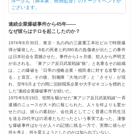
淳一さん（脚本家、映画監督）のトークイベントが
ございます。
連続企業爆破事件から45年――
なぜ彼らはテロを起こしたのか？
1974年8月30日、東京・丸の内の三菱重工本社ビルで時限爆
弾が爆発した。8名の死者と約380名の負傷者が出たこの事件
は日本社会を震撼させた。事件から1ヶ月後、犯人から声明文
が出される。「東アジア反日武装戦線“狼”」と名乗るその組織
は、この爆破を「日帝の侵略企業・植民者に対する攻撃であ
る」と宣言。その後、別働隊「大地の牙」と「さそり」が現
れ、翌年5月までの間に旧財閥系企業や大手ゼネコンを標的と
した“連続企業爆破事件”が続いた。
1975年5月19日、世間を騒がせた“東アジア反日武装戦線”一斉
逮捕のニュースが大々的に報じられた。人々を何よりも驚か
せたのは、彼らの素顔が、会社員としてごく普通に市民生活
を送る20代半ばの若者たちだったという事実であった。凄惨
な爆破事件ばかりが人々の記憶に残る一方で、実際に彼らが
何を考え、何を変えようとしたのかは知られていない。