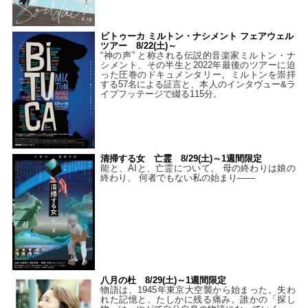
ビトゥーカ ミルトン・ナシメント フェアウェル
ツアー 8/22(土)～
“神の声” と称される伝説的音楽家ミルトン・ナ
シメント、その半生と2022年最後のツアーに迫
った圧巻のドキュメンタリー。ミルトンを崇拝
する57名による証言と、本人のインタヴュー&ラ
イブフッテージで綴る115分。
清掃する女 亡霊 8/29(土)～1週間限定
能と、AIと、亡霊について。 母の終わりは娘の
終わり、 何者でもない私の始まり――
八月の杜 8/29(土)～1週間限定
物語は、1945年東京大空襲から始まった。失わ
れた記憶と、たしかに残る痛み。誰かの「探し