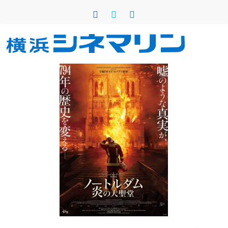
コ
ン
テ
ン
横
ツ
へ
浜
ス
キ
シ
ッ
プ
ネ
マ
リ
ン