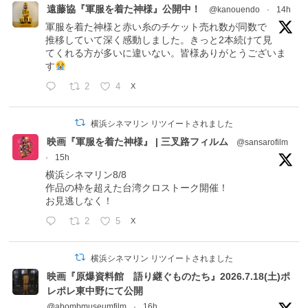
遠藤協『軍服を着た神様』公開中！
@kanouendo
·
14h
軍服を着た神様と赤い糸のチケット売れ数が同数で
推移していて深く感動しました。きっと2本続けて見
てくれる方が多いに違いない。皆様ありがとうございま
す
2
4
X
横浜シネマリン リツイートされました
映画『軍服を着た神様』 | 三叉路フィルム
@sansarofilm
·
15h
横浜シネマリン8/8
作品の枠を超えた台湾クロストーク開催！
お見逃しなく！
2
5
X
横浜シネマリン リツイートされました
映画『原爆資料館 語り継ぐものたち』2026.7.18(土)ポ
レポレ東中野にて公開
@abombmuseumfilm
·
16h