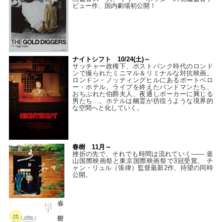
ビュー作、国内劇場初公開！
ナイトシフト 10/24(土)～
サッチャー政権下、ポストパンク時代のロンド
ンで撮られたミニマル＆リミナルな対抗映画。
ロンドン・ノッティングヒルにあるポートベロ
ー・ホテル。ライブを終えたバンドマンたち、
おちぶれた伯爵夫人、夜通しポーカーに興じる
男たち…。ホテルは幽霊が彷徨うような境界的
な空間へと化していく。
春樹 11月～
挫折の先で、それでも時間は流れていく—— 釜
山国際映画祭と東京国際映画祭で3冠受賞。 チ
ャン・リュル（張律）監督最新2作、待望の同時
公開。