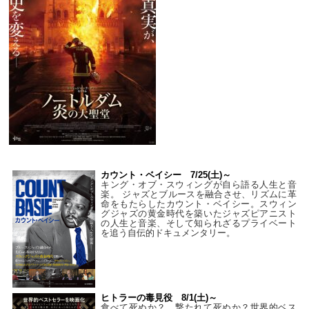
カウント・ベイシー 7/25(土)～
キング・オブ・スウィングが自ら語る人生と音
楽。 ジャズとブルースを融合させ、リズムに革
命をもたらしたカウント・ベイシー。スウィン
グジャズの黄金時代を築いたジャズピアニスト
の人生と音楽、そして知られざるプライベート
を追う自伝的ドキュメンタリー。
ヒトラーの毒見役 8/1(土)～
食べて死ぬか？ 撃たれて死ぬか？世界的ベス