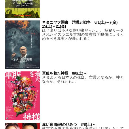
ネタニヤフ調書 汚職と戦争 8/1(土)～7(金),
15(土)～21(金)
はじまりは小さな贈り物だった…。 極秘リーク
されたイスラエル首相の警察尋問映像により＜
恐るべき真実＞が暴かれる！
軍服を着た神様 8/8(土)～
さまよえる日本人の魂は、亡霊となるか、神と
なるか、それとも…
赤い糸 輪廻のひみつ 8/8(土)～
落雷で不慮の死を遂げた青年が〈月老〉として