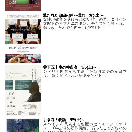
撃たれた自由の声を撮れ 9/5(土)～
女性が教育を受けられない唯一の国、タリバン
支配下のアフガニスタン。夢も希望も奪われ、
傷つき、それでも声を上げ続ける——
零下五十度の抑留者 9/5(土)～
シベリア抑留から生還した台湾出身の元日本
兵。 深く閉ざされた記憶をたどる—
よき谷の物語 9/5(土)～
スペインを代表する名匠ホセ・ルイス・ゲリ
ン、10年ぶりの新作長編。 行ったことがないの