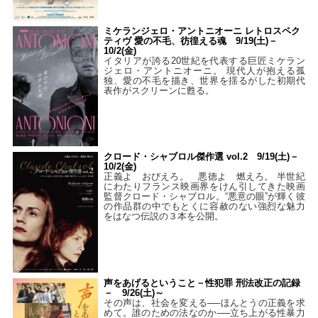
ミケランジェロ・アントニオーニ レトロスペク
ティヴ 愛の不毛、彷徨える魂 9/19(土)－
10/2(金)
イタリアが誇る20世紀を代表する巨匠ミケラン
ジェロ・アントニオーニ。 現代人が抱える孤
独、愛の不毛を描き、世界を揺るがした初期代
表作がスクリーンに甦る。
クロード・シャブロル傑作選 vol.2 9/19(土)－
10/2(金)
正義よ おびえろ。 悪徳よ 燃えろ。 半世紀
にわたりフランス映画界をけん引してきた映画
監督クロード・シャブロル。“悪意の眼”が輝く彼
の作品群の中でもとくに容赦のない強烈な魅力
をはなつ伝説の３本を公開。
声をあげるということ－性犯罪 刑法改正の記録
－ 9/26(土)～
その声は、社会を変える──ほんとうの正義を求
めて。誰のための法なのか──立ち上がる性暴力