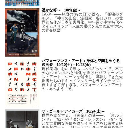
遥かな町へ 10/9(金)～
1963年――14歳の“あの日”が甦る。「孤独のグ
ルメ」「神々の山嶺」漫画家・谷口ジローの世
界的名作が日本初実写化。中年男が中学時代へ
タイムスリップ…人生の選択を見つめ直す“大人
の青春物語”
パフォーマンス・アート：身体と空間をめぐる
映画祭 10/10(土)－10/23(金)
現代美術において最もエネルギッシュで、不可
欠なジャンルへと進化を遂げたパフォーマン
ス・アート。シーンを創造し、革新してきた先
駆者たちのドキュメンタリーをラインナップ。
自由すぎて深すぎる、パフォーマンス・アート
の世界へようこそ。
ザ・ゴールドディガーズ 10/24(土)～
世界を支配する、《黄金》の謎――。『オルラ
ンド』（92）や『タンゴ・レッスン』（97）な
どで世界的な評価を得たイギリスを代表する映
画監督の一人、サリー・ポッターの長編監督デ