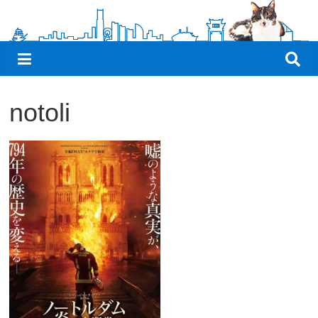
観
た
い
映
画
notoli
は
こ
の
街
で