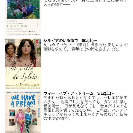
になぜか懐かしい、ある土地とそこに暮らす
人々の物語――
シルビアのいる街で 9/5(土)～
見つめていたい。 6年前に出会った 美しい女の
面影を求めて、 青年はその街をさまよった。
ウィー・ハブ・ア・ドリーム 9/12(土)～
生まれた時から片足がなくても、バレエに夢中
の少女。 地震で片足を失っても、ダンスに励む
親友同士。 目が見えなくても、金メダリストを
目指し風を切って走る少年。 これは、ハンディ
キャップがあっても未来をあきらめない、彼ら
の“真実の物語”。