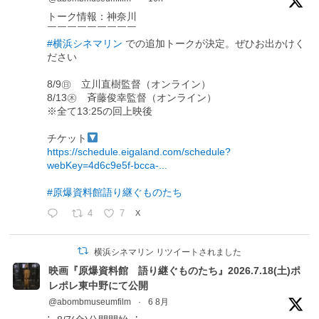
トーク情報：神奈川
￣￣￣￣￣￣￣￣￣
#横浜シネマリン
での追加トークが決定。ぜひお出かけく
ださい
8/9㊐ 立川直樹監督（オンライン）
8/13㊍ 斉藤俊幸監督（オンライン）
※全て13:25の回上映後
チケット
https://schedule.eigaland.com/schedule?
webKey=4d6c9e5f-bcca-...
#原爆資料館語り継ぐものたち
4
7
X
横浜シネマリン リツイートされました
映画『原爆資料館 語り継ぐものたち』2026.7.18(土)ポ
レポレ東中野にて公開
@abombmuseumfilm
·
6 8月