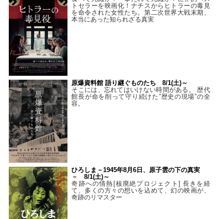
トセラーを映画化！ナチスからヒトラーの毒見
を命令された女性たち。第二次世界大戦末期、
本当にあった知られざる真実
原爆資料館 語り継ぐものたち 8/1(土)～
そこには、忘れてはいけない時間がある。 歴代
館長が命を削って守り続けた”歴史の現場”の全
容。
ひろしま－1945年8月6日、原子雲の下の真実
－ 8/1(土)～
奇跡への情熱[核廃絶プロジェクト] 長きを経
て、多くの方々の想いを込めて、幻の映画が、
奇跡のリマスター