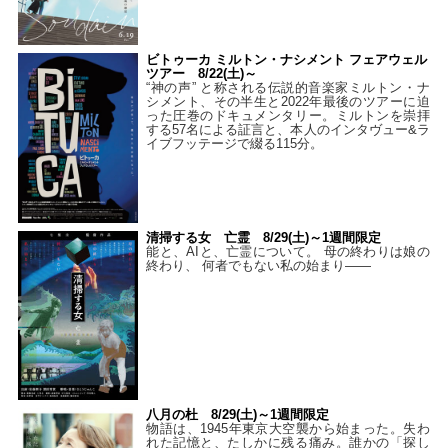
ビトゥーカ ミルトン・ナシメント フェアウェル
ツアー 8/22(土)～
“神の声” と称される伝説的音楽家ミルトン・ナ
シメント、その半生と2022年最後のツアーに迫
った圧巻のドキュメンタリー。ミルトンを崇拝
する57名による証言と、本人のインタヴュー&ラ
イブフッテージで綴る115分。
清掃する女 亡霊 8/29(土)～1週間限定
能と、AIと、亡霊について。 母の終わりは娘の
終わり、 何者でもない私の始まり――
八月の杜 8/29(土)～1週間限定
物語は、1945年東京大空襲から始まった。失わ
れた記憶と、たしかに残る痛み。誰かの「探し