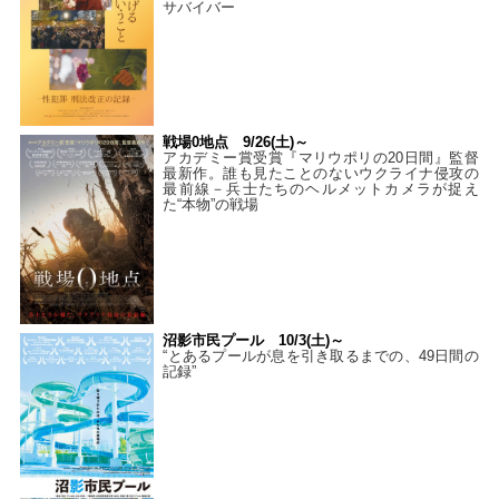
サバイバー
戦場0地点 9/26(土)～
アカデミー賞受賞『マリウポリの20日間』監督
最新作。誰も見たことのないウクライナ侵攻の
最前線－兵士たちのヘルメットカメラが捉え
た“本物”の戦場
沼影市民プール 10/3(土)～
“とあるプールが息を引き取るまでの、49日間の
記録”