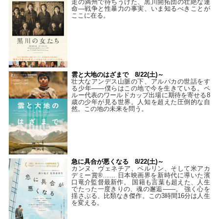
走の満州で待ちうけた、黒川開拓団の壮絶な運
命―戦争と性暴力の事実、いま知るべきことが
ここに在る。
雲と大地のはざまで 8/22(土)～
壮大なアンデス山脈の下、アルパカの世話をす
る少年――僕らはこの地で今を生きている。ペ
ルー代表のワールドカップ出場に期待を寄せる8
歳の少年が見る世界。人知を超えた圧倒的な自
然。この地の未来を問う。
急に具合が悪くなる 8/22(土)～
カンヌ、ヴェネチア、ベルリン、そして米アカ
デミー賞®…… 日本映画界を新時代に導いた濱
口竜介監督最新作。 国籍も言葉も超えた、人生
でたった一度きりの、魂の邂逅――。 強く心を
揺さぶる、比類なき傑作。この3時間16分は人生
を変える。