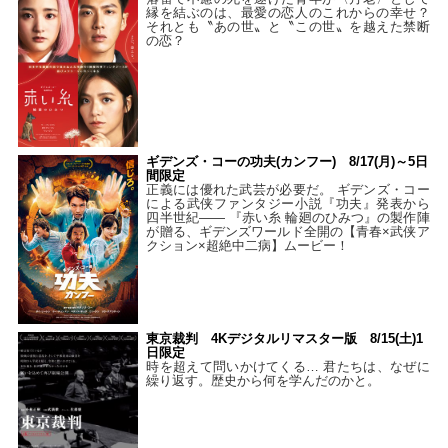
縁を結ぶのは、最愛の恋人のこれからの幸せ？
それとも〝あの世〟と〝この世〟を越えた禁断
の恋？
ギデンズ・コーの功夫(カンフー) 8/17(月)～5日
間限定
正義には優れた武芸が必要だ。 ギデンズ・コー
による武侠ファンタジー小説『功夫』発表から
四半世紀―― 『赤い糸 輪廻のひみつ』の製作陣
が贈る、ギデンズワールド全開の【青春×武侠ア
クション×超絶中二病】ムービー！
東京裁判 4Kデジタルリマスター版 8/15(土)1
日限定
時を超えて問いかけてくる… 君たちは、なぜに
繰り返す。歴史から何を学んだのかと。