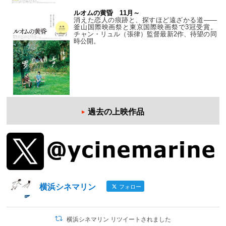
ルオムの黄昏 11月～
消えた恋人の痕跡と、探すほど遠ざかる道——
釜山国際映画祭と東京国際映画祭で3冠受賞。
チャン・リュル（張律）監督最新2作、待望の同
時公開。
過去の上映作品
横浜シネマリン
フォロー
横浜シネマリン リツイートされました