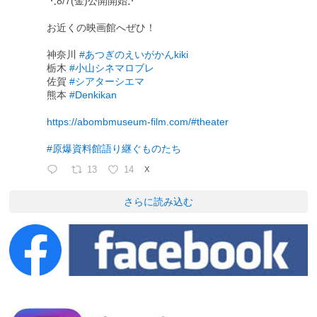
⋱8/7(金)公開開始⋰
お近くの映画館へぜひ！
神奈川
#あつぎのえいがかんkiki
栃木
#小山シネマロブレ
佐賀
#シアターシエマ
熊本
#Denkikan
https://abombmuseum-film.com/#theater
#原爆資料館語り継ぐものたち
13
14
X
さらに読み込む