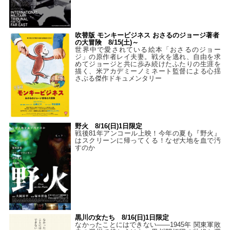
吹替版 モンキービジネス おさるのジョージ著者
の大冒険 8/15(土)～
世界中で愛されている絵本「おさるのジョー
ジ」の原作者レイ夫妻。戦火を逃れ、自由を求
めてジョージと共に歩み続けたふたりの生涯を
描く、米アカデミーノミネート監督による心揺
さぶる傑作ドキュメンタリー
野火 8/16(日)1日限定
戦後81年アンコール上映！今年の夏も『野火』
はスクリーンに帰ってくる！なぜ大地を血で汚
すのか
黒川の女たち 8/16(日)1日限定
なかったことにはできない——1945年 関東軍敗