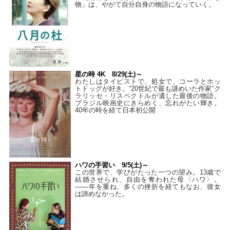
物」は、やがて自分自身の物語になっていく。
星の時 4K 8/29(土)～
わたしはタイピストで、処⼥で、コーラとホッ
トドッグが好き。“20世紀で最も謎めいた作家”ク
ラリッセ・リスペクトルが遺した最後の物語。
ブラジル映画史にきらめく、忘れがたい輝き。
40年の時を経て⽇本初公開
ハワの手習い 9/5(土)～
この世界で、学びがたった一つの望み。13歳で
結婚させられ、自由を奪われた母〈ハワ〉。
——年を重ね、多くの挫折を経てもなお、彼女
は諦めなかった。