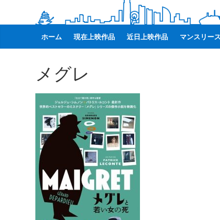
観
た
い
ホーム
現在上映作品
近日上映作品
マンスリー
映
画
メグレ
は
こ
の
街
で