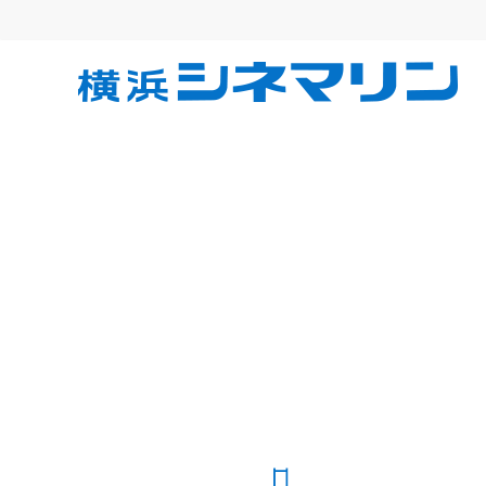
コ
ン
テ
横
ン
ツ
へ
浜
ス
キ
シ
ッ
プ
ネ
マ
リ
ン