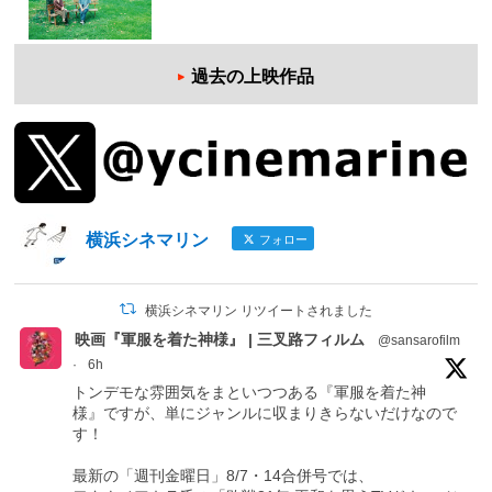
過去の上映作品
横浜シネマリン
フォロー
横浜シネマリン リツイートされました
映画『軍服を着た神様』 | 三叉路フィルム
@sansarofilm
·
6h
トンデモな雰囲気をまといつつある『軍服を着た神
様』ですが、単にジャンルに収まりきらないだけなので
す！
最新の「週刊金曜日」8/7・14合併号では、