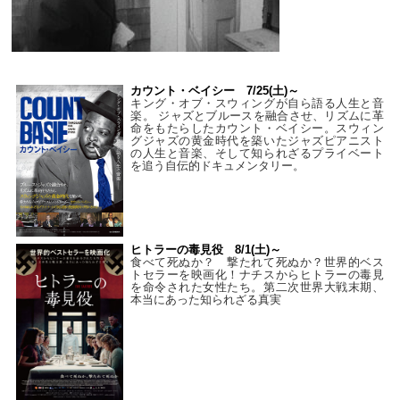
カウント・ベイシー 7/25(土)～
キング・オブ・スウィングが自ら語る人生と音
楽。 ジャズとブルースを融合させ、リズムに革
命をもたらしたカウント・ベイシー。スウィン
グジャズの黄金時代を築いたジャズピアニスト
の人生と音楽、そして知られざるプライベート
を追う自伝的ドキュメンタリー。
ヒトラーの毒見役 8/1(土)～
食べて死ぬか？ 撃たれて死ぬか？世界的ベス
トセラーを映画化！ナチスからヒトラーの毒見
を命令された女性たち。第二次世界大戦末期、
本当にあった知られざる真実