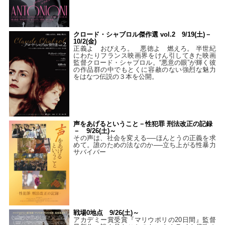
クロード・シャブロル傑作選 vol.2 9/19(土)－
10/2(金)
正義よ おびえろ。 悪徳よ 燃えろ。 半世紀
にわたりフランス映画界をけん引してきた映画
監督クロード・シャブロル。“悪意の眼”が輝く彼
の作品群の中でもとくに容赦のない強烈な魅力
をはなつ伝説の３本を公開。
声をあげるということ－性犯罪 刑法改正の記録
－ 9/26(土)～
その声は、社会を変える──ほんとうの正義を求
めて。誰のための法なのか──立ち上がる性暴力
サバイバー
戦場0地点 9/26(土)～
アカデミー賞受賞『マリウポリの20日間』監督