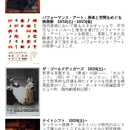
パフォーマンス・アート：身体と空間をめぐる
映画祭 10/10(土)－10/23(金)
現代美術において最もエネルギッシュで、不可
欠なジャンルへと進化を遂げたパフォーマン
ス・アート。シーンを創造し、革新してきた先
駆者たちのドキュメンタリーをラインナップ。
自由すぎて深すぎる、パフォーマンス・アート
の世界へようこそ。
ザ・ゴールドディガーズ 10/24(土)～
世界を支配する、《黄金》の謎――。『オルラ
ンド』（92）や『タンゴ・レッスン』（97）な
どで世界的な評価を得たイギリスを代表する映
画監督の一人、サリー・ポッターの長編監督デ
ビュー作、国内劇場初公開！
ナイトシフト 10/24(土)～
サッチャー政権下、ポストパンク時代のロンド
ンで撮られたミニマル＆リミナルな対抗映画。