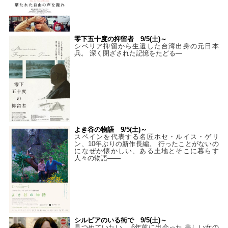
零下五十度の抑留者 9/5(土)～
シベリア抑留から生還した台湾出身の元日本
兵。 深く閉ざされた記憶をたどる—
よき谷の物語 9/5(土)～
スペインを代表する名匠ホセ・ルイス・ゲリ
ン、10年ぶりの新作長編。 行ったことがないの
になぜか懐かしい、ある土地とそこに暮らす
人々の物語――
シルビアのいる街で 9/5(土)～
見つめていたい。 6年前に出会った 美しい女の