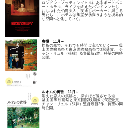
ロンドン・ノッティングヒルにあるポートベロ
ー・ホテル。ライブを終えたバンドマンたち、
おちぶれた伯爵夫人、夜通しポーカーに興じる
男たち…。ホテルは幽霊が彷徨うような境界的
な空間へと化していく。
春樹 11月～
挫折の先で、それでも時間は流れていく—— 釜
山国際映画祭と東京国際映画祭で3冠受賞。 チ
ャン・リュル（張律）監督最新2作、待望の同時
公開。
ルオムの黄昏 11月～
消えた恋人の痕跡と、探すほど遠ざかる道——
釜山国際映画祭と東京国際映画祭で3冠受賞。
チャン・リュル（張律）監督最新2作、待望の同
時公開。