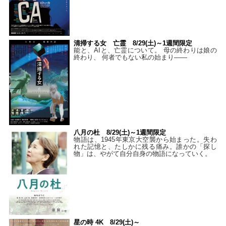
清掃する女 亡霊 8/29(土)～1週間限定
能と、AIと、亡霊について。 母の終わりは娘の
終わり、 何者でもない私の始まり――
八月の杜 8/29(土)～1週間限定
物語は、1945年東京大空襲から始まった。失わ
れた記憶と、たしかに残る痛み。誰かの「探し
物」は、やがて自分自身の物語になっていく。
星の時 4K 8/29(土)～