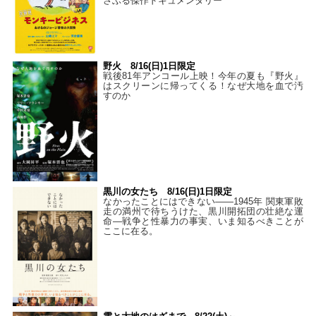
さぶる傑作ドキュメンタリー
野火 8/16(日)1日限定
戦後81年アンコール上映！今年の夏も『野火』
はスクリーンに帰ってくる！なぜ大地を血で汚
すのか
黒川の女たち 8/16(日)1日限定
なかったことにはできない——1945年 関東軍敗
走の満州で待ちうけた、黒川開拓団の壮絶な運
命―戦争と性暴力の事実、いま知るべきことが
ここに在る。