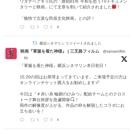
ワタナベアキラ氏の「敗戦81年 平和を思うTVドキュメン
タリーと映画」にて文章を割いて紹介されました
！
「愉快で立派な民俗文化映画」との評！
5
5
X
横浜シネマリン リツイートされました
映画『軍服を着た神様』 | 三叉路フィルム
@sansarofilm
·
6h
『軍服を着た神様』横浜シネマリン本日初日！
15:20の回はお席埋まってきています。ご来場予定の方は
オンラインチケット購入をお勧めします
今日は『＃赤い糸 輪廻のひみつ』配給チームとのクロス
トーク舞台挨拶を急遽開催
！
両作の解像度が上がる、作品の枠を解脱したコラボにお
立ち会いを！
6
9
X