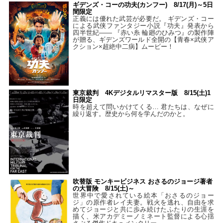
ギデンズ・コーの功夫(カンフー) 8/17(月)～5日
間限定
正義には優れた武芸が必要だ。 ギデンズ・コー
による武侠ファンタジー小説『功夫』発表から
四半世紀―― 『赤い糸 輪廻のひみつ』の製作陣
が贈る、ギデンズワールド全開の【青春×武侠ア
クション×超絶中二病】ムービー！
東京裁判 4Kデジタルリマスター版 8/15(土)1
日限定
時を超えて問いかけてくる… 君たちは、なぜに
繰り返す。歴史から何を学んだのかと。
吹替版 モンキービジネス おさるのジョージ著者
の大冒険 8/15(土)～
世界中で愛されている絵本「おさるのジョー
ジ」の原作者レイ夫妻。戦火を逃れ、自由を求
めてジョージと共に歩み続けたふたりの生涯を
描く、米アカデミーノミネート監督による心揺