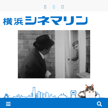
コ
ン
テ
ン
横
ツ
へ
浜
ス
キ
シ
ッ
プ
ネ
マ
リ
ン