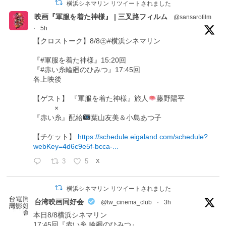
横浜シネマリン リツイートされました
映画『軍服を着た神様』 | 三叉路フィルム
@sansarofilm
·
5h
【クロストーク】8/8㊏#横浜シネマリン
『#軍服を着た神様』15:20回
『#赤い糸輪廻のひみつ』17:45回
各上映後
【ゲスト】 『軍服を着た神様』旅人
藤野陽平
×
『赤い糸』配給
葉山友美＆小島あつ子
【チケット】
https://schedule.eigaland.com/schedule?
webKey=4d6c9e5f-bcca-...
3
5
X
横浜シネマリン リツイートされました
台湾映画同好会
@tw_cinema_club
·
3h
本日8/8横浜シネマリン
17:45回『赤い糸 輪廻のひみつ』