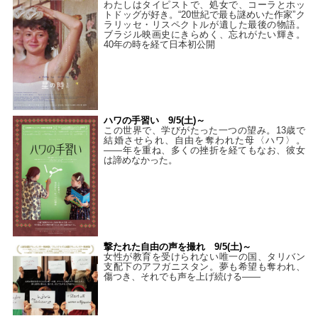
わたしはタイピストで、処⼥で、コーラとホッ
トドッグが好き。“20世紀で最も謎めいた作家”ク
ラリッセ・リスペクトルが遺した最後の物語。
ブラジル映画史にきらめく、忘れがたい輝き。
40年の時を経て⽇本初公開
ハワの手習い 9/5(土)～
この世界で、学びがたった一つの望み。13歳で
結婚させられ、自由を奪われた母〈ハワ〉。
——年を重ね、多くの挫折を経てもなお、彼女
は諦めなかった。
撃たれた自由の声を撮れ 9/5(土)～
女性が教育を受けられない唯一の国、タリバン
支配下のアフガニスタン。夢も希望も奪われ、
傷つき、それでも声を上げ続ける——