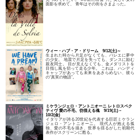
面影を求めて、 青年はその街をさまよった。
ウィー・ハブ・ア・ドリーム 9/12(土)～
生まれた時から片足がなくても、バレエに夢中
の少女。 地震で片足を失っても、ダンスに励む
親友同士。 目が見えなくても、金メダリストを
目指し風を切って走る少年。 これは、ハンディ
キャップがあっても未来をあきらめない、彼ら
の“真実の物語”。
ミケランジェロ・アントニオーニ レトロスペク
ティヴ 愛の不毛、彷徨える魂 9/19(土)－
10/2(金)
イタリアが誇る20世紀を代表する巨匠ミケラン
ジェロ・アントニオーニ。 現代人が抱える孤
独、愛の不毛を描き、世界を揺るがした初期代
表作がスクリーンに甦る。