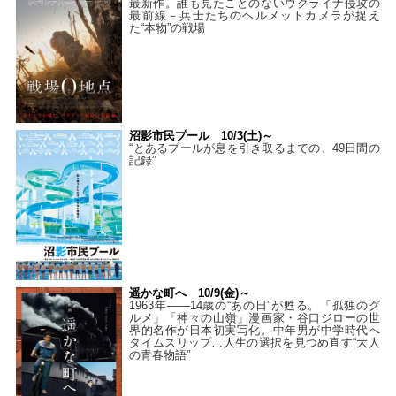
最新作。誰も見たことのないウクライナ侵攻の
最前線－兵士たちのヘルメットカメラが捉え
た“本物”の戦場
沼影市民プール 10/3(土)～
“とあるプールが息を引き取るまでの、49日間の
記録”
遥かな町へ 10/9(金)～
1963年――14歳の“あの日”が甦る。「孤独のグ
ルメ」「神々の山嶺」漫画家・谷口ジローの世
界的名作が日本初実写化。中年男が中学時代へ
タイムスリップ…人生の選択を見つめ直す“大人
の青春物語”