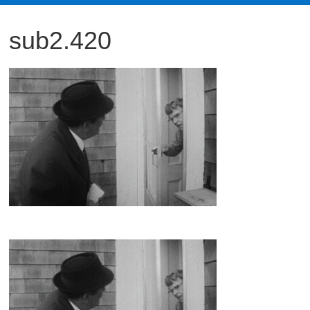
観
sub2.420
た
い
映
画
は
こ
の
街
で