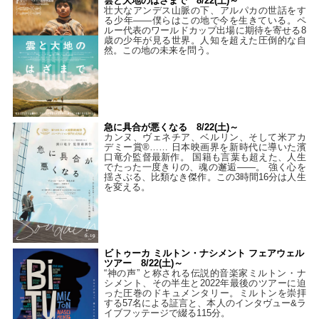
雲と大地のはざまで 8/22(土)～
壮大なアンデス山脈の下、アルパカの世話をす
る少年――僕らはこの地で今を生きている。ペ
ルー代表のワールドカップ出場に期待を寄せる8
歳の少年が見る世界。人知を超えた圧倒的な自
然。この地の未来を問う。
急に具合が悪くなる 8/22(土)～
カンヌ、ヴェネチア、ベルリン、そして米アカ
デミー賞®…… 日本映画界を新時代に導いた濱
口竜介監督最新作。 国籍も言葉も超えた、人生
でたった一度きりの、魂の邂逅――。 強く心を
揺さぶる、比類なき傑作。この3時間16分は人生
を変える。
ビトゥーカ ミルトン・ナシメント フェアウェル
ツアー 8/22(土)～
“神の声” と称される伝説的音楽家ミルトン・ナ
シメント、その半生と2022年最後のツアーに迫
った圧巻のドキュメンタリー。ミルトンを崇拝
する57名による証言と、本人のインタヴュー&ラ
イブフッテージで綴る115分。