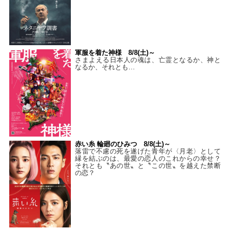
軍服を着た神様 8/8(土)～
さまよえる日本人の魂は、亡霊となるか、神と
なるか、それとも…
赤い糸 輪廻のひみつ 8/8(土)～
落雷で不慮の死を遂げた青年が〈月老〉として
縁を結ぶのは、最愛の恋人のこれからの幸せ？
それとも〝あの世〟と〝この世〟を越えた禁断
の恋？