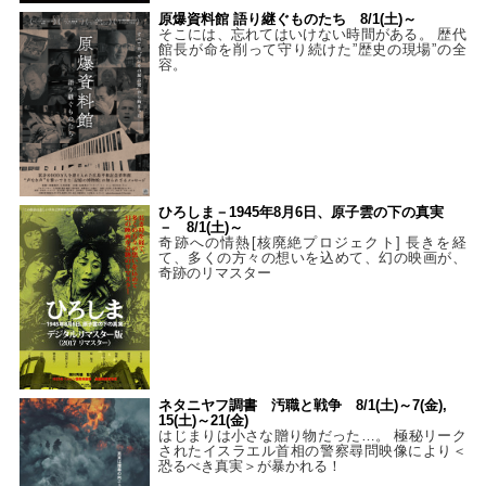
原爆資料館 語り継ぐものたち 8/1(土)～
そこには、忘れてはいけない時間がある。 歴代
館長が命を削って守り続けた”歴史の現場”の全
容。
ひろしま－1945年8月6日、原子雲の下の真実
－ 8/1(土)～
奇跡への情熱[核廃絶プロジェクト] 長きを経
て、多くの方々の想いを込めて、幻の映画が、
奇跡のリマスター
ネタニヤフ調書 汚職と戦争 8/1(土)～7(金),
15(土)～21(金)
はじまりは小さな贈り物だった…。 極秘リーク
されたイスラエル首相の警察尋問映像により＜
恐るべき真実＞が暴かれる！