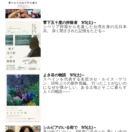
零下五十度の抑留者 9/5(土)～
シベリア抑留から生還した台湾出身の元日本
兵。 深く閉ざされた記憶をたどる—
よき谷の物語 9/5(土)～
スペインを代表する名匠ホセ・ルイス・ゲリ
ン、10年ぶりの新作長編。 行ったことがないの
になぜか懐かしい、ある土地とそこに暮らす
人々の物語――
シルビアのいる街で 9/5(土)～
見つめていたい。 6年前に出会った 美しい女の