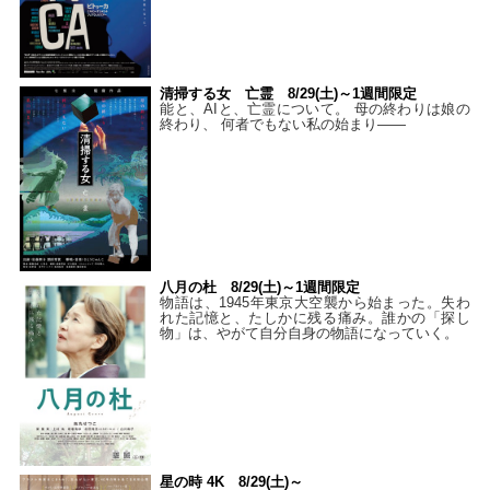
清掃する女 亡霊 8/29(土)～1週間限定
能と、AIと、亡霊について。 母の終わりは娘の
終わり、 何者でもない私の始まり――
八月の杜 8/29(土)～1週間限定
物語は、1945年東京大空襲から始まった。失わ
れた記憶と、たしかに残る痛み。誰かの「探し
物」は、やがて自分自身の物語になっていく。
星の時 4K 8/29(土)～