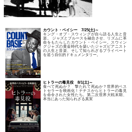
カウント・ベイシー 7/25(土)～
キング・オブ・スウィングが自ら語る人生と音
楽。 ジャズとブルースを融合させ、リズムに革
命をもたらしたカウント・ベイシー。スウィン
グジャズの黄金時代を築いたジャズピアニスト
の人生と音楽、そして知られざるプライベート
を追う自伝的ドキュメンタリー。
ヒトラーの毒見役 8/1(土)～
食べて死ぬか？ 撃たれて死ぬか？世界的ベス
トセラーを映画化！ナチスからヒトラーの毒見
を命令された女性たち。第二次世界大戦末期、
本当にあった知られざる真実