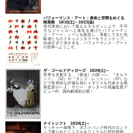
パフォーマンス・アート：身体と空間をめぐる
映画祭 10/10(土)－10/23(金)
現代美術において最もエネルギッシュで、不可
欠なジャンルへと進化を遂げたパフォーマン
ス・アート。シーンを創造し、革新してきた先
駆者たちのドキュメンタリーをラインナップ。
自由すぎて深すぎる、パフォーマンス・アート
の世界へようこそ。
ザ・ゴールドディガーズ 10/24(土)～
世界を支配する、《黄金》の謎――。『オルラ
ンド』（92）や『タンゴ・レッスン』（97）な
どで世界的な評価を得たイギリスを代表する映
画監督の一人、サリー・ポッターの長編監督デ
ビュー作、国内劇場初公開！
ナイトシフト 10/24(土)～
サッチャー政権下、ポストパンク時代のロンド
ンで撮られたミニマル＆リミナルな対抗映画。