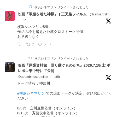
横浜シネマリン リツイートされました
映画『軍服を着た神様』 | 三叉路フィルム
@sansarofilm
·
15h
横浜シネマリン8/8
作品の枠を超えた台湾クロストーク開催！
お見逃しなく！
2
5
X
横浜シネマリン リツイートされました
映画『原爆資料館 語り継ぐものたち』2026.7.18(土)ポ
レポレ東中野にて公開
@abombmuseumfilm
·
16h
トーク情報：神奈川
￣￣￣￣￣￣￣￣￣
#横浜シネマリン
での追加トークが決定。ぜひお出かけく
ださい
8/9㊐ 立川直樹監督（オンライン）
8/13㊍ 斉藤俊幸監督（オンライン）