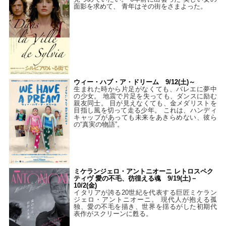
面影を求めて、 青年はその街をさまよった。
ウィー・ハブ・ア・ドリーム 9/12(土)～
生まれた時から片足がなくても、バレエに夢中
の少女。 地震で片足を失っても、ダンスに励む
親友同士。 目が見えなくても、金メダリストを
目指し風を切って走る少年。 これは、ハンディ
キャップがあっても未来をあきらめない、彼ら
の“真実の物語”。
ミケランジェロ・アントニオーニ レトロスペク
ティヴ 愛の不毛、彷徨える魂 9/19(土)－
10/2(金)
イタリアが誇る20世紀を代表する巨匠ミケラン
ジェロ・アントニオーニ。 現代人が抱える孤
独、愛の不毛を描き、世界を揺るがした初期代
表作がスクリーンに甦る。