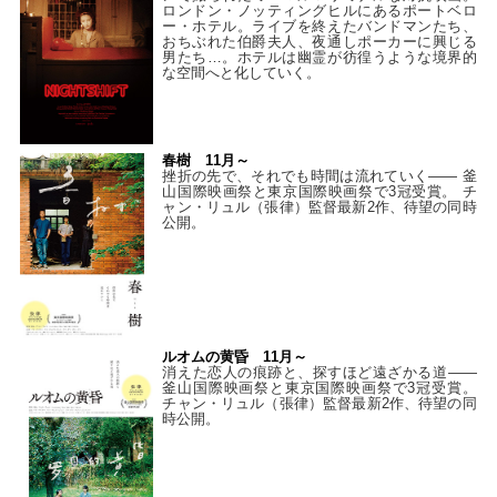
ロンドン・ノッティングヒルにあるポートベロ
ー・ホテル。ライブを終えたバンドマンたち、
おちぶれた伯爵夫人、夜通しポーカーに興じる
男たち…。ホテルは幽霊が彷徨うような境界的
な空間へと化していく。
春樹 11月～
挫折の先で、それでも時間は流れていく—— 釜
山国際映画祭と東京国際映画祭で3冠受賞。 チ
ャン・リュル（張律）監督最新2作、待望の同時
公開。
ルオムの黄昏 11月～
消えた恋人の痕跡と、探すほど遠ざかる道——
釜山国際映画祭と東京国際映画祭で3冠受賞。
チャン・リュル（張律）監督最新2作、待望の同
時公開。