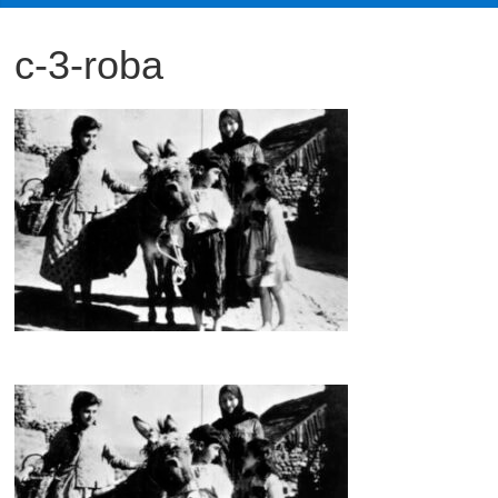
観
c-3-roba
た
い
映
画
は
こ
の
街
で