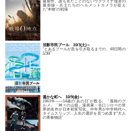
最新作。誰も見たことのないウクライナ侵攻の
最前線－兵士たちのヘルメットカメラが捉え
た“本物”の戦場
沼影市民プール 10/3(土)～
“とあるプールが息を引き取るまでの、49日間の
記録”
遥かな町へ 10/9(金)～
1963年――14歳の“あの日”が甦る。「孤独のグ
ルメ」「神々の山嶺」漫画家・谷口ジローの世
界的名作が日本初実写化。中年男が中学時代へ
タイムスリップ…人生の選択を見つめ直す“大人
の青春物語”