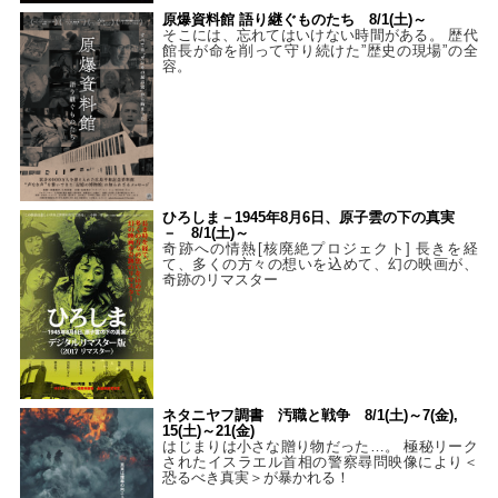
原爆資料館 語り継ぐものたち 8/1(土)～
そこには、忘れてはいけない時間がある。 歴代
館長が命を削って守り続けた”歴史の現場”の全
容。
ひろしま－1945年8月6日、原子雲の下の真実
－ 8/1(土)～
奇跡への情熱[核廃絶プロジェクト] 長きを経
て、多くの方々の想いを込めて、幻の映画が、
奇跡のリマスター
ネタニヤフ調書 汚職と戦争 8/1(土)～7(金),
15(土)～21(金)
はじまりは小さな贈り物だった…。 極秘リーク
されたイスラエル首相の警察尋問映像により＜
恐るべき真実＞が暴かれる！