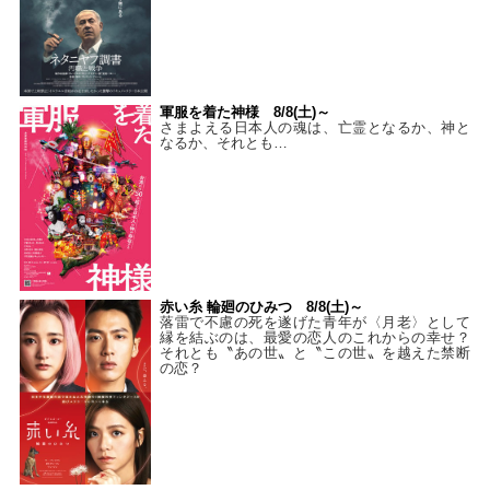
軍服を着た神様 8/8(土)～
さまよえる日本人の魂は、亡霊となるか、神と
なるか、それとも…
赤い糸 輪廻のひみつ 8/8(土)～
落雷で不慮の死を遂げた青年が〈月老〉として
縁を結ぶのは、最愛の恋人のこれからの幸せ？
それとも〝あの世〟と〝この世〟を越えた禁断
の恋？