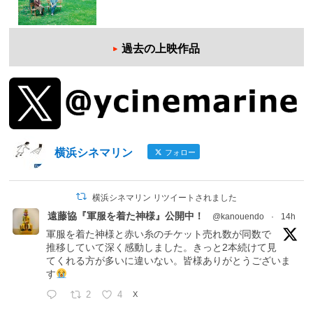
過去の上映作品
横浜シネマリン
フォロー
横浜シネマリン リツイートされました
遠藤協『軍服を着た神様』公開中！
@kanouendo
·
14h
軍服を着た神様と赤い糸のチケット売れ数が同数で
推移していて深く感動しました。きっと2本続けて見
てくれる方が多いに違いない。皆様ありがとうございま
す
2
4
X