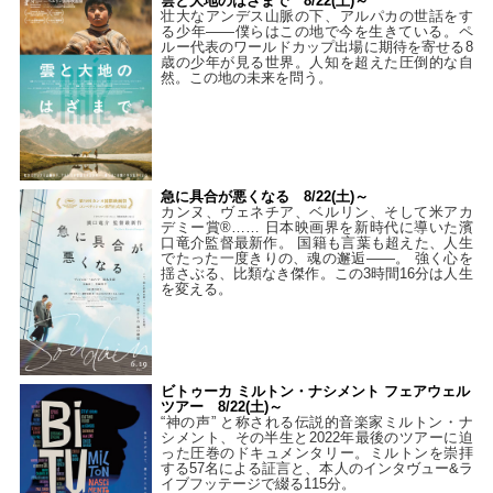
雲と大地のはざまで 8/22(土)～
壮大なアンデス山脈の下、アルパカの世話をす
る少年――僕らはこの地で今を生きている。ペ
ルー代表のワールドカップ出場に期待を寄せる8
歳の少年が見る世界。人知を超えた圧倒的な自
然。この地の未来を問う。
急に具合が悪くなる 8/22(土)～
カンヌ、ヴェネチア、ベルリン、そして米アカ
デミー賞®…… 日本映画界を新時代に導いた濱
口竜介監督最新作。 国籍も言葉も超えた、人生
でたった一度きりの、魂の邂逅――。 強く心を
揺さぶる、比類なき傑作。この3時間16分は人生
を変える。
ビトゥーカ ミルトン・ナシメント フェアウェル
ツアー 8/22(土)～
“神の声” と称される伝説的音楽家ミルトン・ナ
シメント、その半生と2022年最後のツアーに迫
った圧巻のドキュメンタリー。ミルトンを崇拝
する57名による証言と、本人のインタヴュー&ラ
イブフッテージで綴る115分。