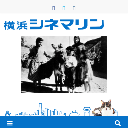
コ
ン
テ
ン
横
ツ
へ
浜
ス
キ
シ
ッ
プ
ネ
マ
リ
ン