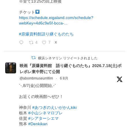
※全て13:25の回上映後
チケット
https://schedule.eigaland.com/schedule?
webKey=4d6c9e5f-bcca-...
#原爆資料館語り継ぐものたち
4
7
X
横浜シネマリン リツイートされました
映画『原爆資料館 語り継ぐものたち』2026.7.18(土)ポ
レポレ東中野にて公開
@abombmuseumfilm
·
6 8月
⋱8/7(金)公開開始⋰
お近くの映画館へぜひ！
神奈川
#あつぎのえいがかんkiki
栃木
#小山シネマロブレ
佐賀
#シアターシエマ
熊本
#Denkikan