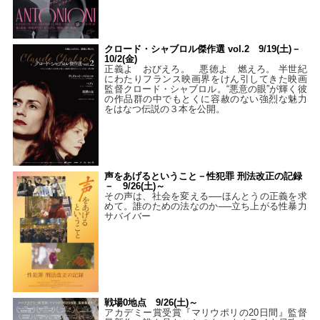
クロード・シャブロル傑作選 vol.2 9/19(土)－
10/2(金)
正義よ おびえろ。 悪徳よ 燃えろ。 半世紀
にわたりフランス映画界をけん引してきた映画
監督クロード・シャブロル。“悪意の眼”が輝く彼
の作品群の中でもとくに容赦のない強烈な魅力
をはなつ伝説の３本を公開。
声をあげるということ－性犯罪 刑法改正の記録
－ 9/26(土)～
その声は、社会を変える──ほんとうの正義を求
めて。誰のための法なのか──立ち上がる性暴力
サバイバー
戦場0地点 9/26(土)～
アカデミー賞受賞『マリウポリの20日間』監督