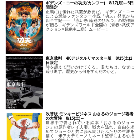
ギデンズ・コーの功夫(カンフー) 8/17(月)～5日
間限定
正義には優れた武芸が必要だ。 ギデンズ・コー
による武侠ファンタジー小説『功夫』発表から
四半世紀―― 『赤い糸 輪廻のひみつ』の製作陣
が贈る、ギデンズワールド全開の【青春×武侠ア
クション×超絶中二病】ムービー！
東京裁判 4Kデジタルリマスター版 8/15(土)1
日限定
時を超えて問いかけてくる… 君たちは、なぜに
繰り返す。歴史から何を学んだのかと。
吹替版 モンキービジネス おさるのジョージ著者
の大冒険 8/15(土)～
世界中で愛されている絵本「おさるのジョー
ジ」の原作者レイ夫妻。戦火を逃れ、自由を求
めてジョージと共に歩み続けたふたりの生涯を
描く、米アカデミーノミネート監督による心揺