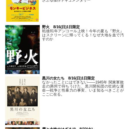
さぶる傑作ドキュメンタリー
野火 8/16(日)1日限定
戦後81年アンコール上映！今年の夏も『野火』
はスクリーンに帰ってくる！なぜ大地を血で汚
すのか
黒川の女たち 8/16(日)1日限定
なかったことにはできない——1945年 関東軍敗
走の満州で待ちうけた、黒川開拓団の壮絶な運
命―戦争と性暴力の事実、いま知るべきことが
ここに在る。