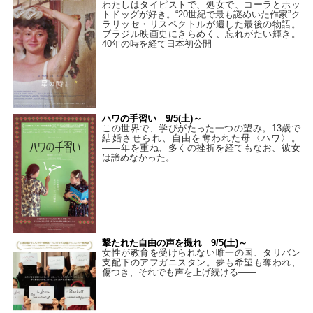
わたしはタイピストで、処⼥で、コーラとホッ
トドッグが好き。“20世紀で最も謎めいた作家”ク
ラリッセ・リスペクトルが遺した最後の物語。
ブラジル映画史にきらめく、忘れがたい輝き。
40年の時を経て⽇本初公開
ハワの手習い 9/5(土)～
この世界で、学びがたった一つの望み。13歳で
結婚させられ、自由を奪われた母〈ハワ〉。
——年を重ね、多くの挫折を経てもなお、彼女
は諦めなかった。
撃たれた自由の声を撮れ 9/5(土)～
女性が教育を受けられない唯一の国、タリバン
支配下のアフガニスタン。夢も希望も奪われ、
傷つき、それでも声を上げ続ける——