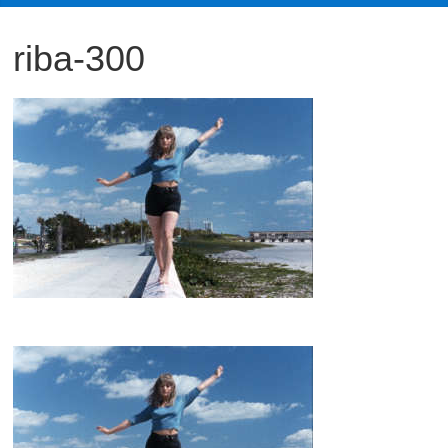
観
riba-300
た
い
映
画
は
こ
の
街
で