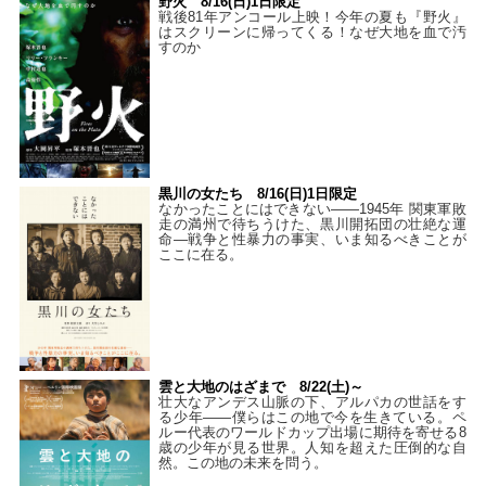
野火 8/16(日)1日限定
戦後81年アンコール上映！今年の夏も『野火』
はスクリーンに帰ってくる！なぜ大地を血で汚
すのか
黒川の女たち 8/16(日)1日限定
なかったことにはできない——1945年 関東軍敗
走の満州で待ちうけた、黒川開拓団の壮絶な運
命―戦争と性暴力の事実、いま知るべきことが
ここに在る。
雲と大地のはざまで 8/22(土)～
壮大なアンデス山脈の下、アルパカの世話をす
る少年――僕らはこの地で今を生きている。ペ
ルー代表のワールドカップ出場に期待を寄せる8
歳の少年が見る世界。人知を超えた圧倒的な自
然。この地の未来を問う。