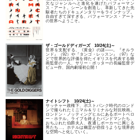
欠なジャンルへと進化を遂げたパフォーマン
ス・アート。シーンを創造し、革新してきた先
駆者たちのドキュメンタリーをラインナップ。
自由すぎて深すぎる、パフォーマンス・アート
の世界へようこそ。
ザ・ゴールドディガーズ 10/24(土)～
世界を支配する、《黄金》の謎――。『オルラ
ンド』（92）や『タンゴ・レッスン』（97）な
どで世界的な評価を得たイギリスを代表する映
画監督の一人、サリー・ポッターの長編監督デ
ビュー作、国内劇場初公開！
ナイトシフト 10/24(土)～
サッチャー政権下、ポストパンク時代のロンド
ンで撮られたミニマル＆リミナルな対抗映画。
ロンドン・ノッティングヒルにあるポートベロ
ー・ホテル。ライブを終えたバンドマンたち、
おちぶれた伯爵夫人、夜通しポーカーに興じる
男たち…。ホテルは幽霊が彷徨うような境界的
な空間へと化していく。