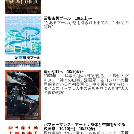
沼影市民プール 10/3(土)～
“とあるプールが息を引き取るまでの、49日間の
記録”
遥かな町へ 10/9(金)～
1963年――14歳の“あの日”が甦る。「孤独のグ
ルメ」「神々の山嶺」漫画家・谷口ジローの世
界的名作が日本初実写化。中年男が中学時代へ
タイムスリップ…人生の選択を見つめ直す“大人
の青春物語”
パフォーマンス・アート：身体と空間をめぐる
映画祭 10/10(土)－10/23(金)
現代美術において最もエネルギッシュで、不可