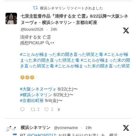
横浜シネマリン リツイートされました
七里圭監督作品『清掃する女 亡霊』8/22以降〜大阪シネ
ヌーヴォ・横浜シネマリン・京都出町座
@bourei2026
·
24h
清掃する女 亡霊
感想PICKUP
#ニヒルが極まった末の開き直った哄笑と毒
#ニヒルが極
まった末の開き直った哄笑と毒
#ニヒルが極まった末の開
き直った哄笑と毒
#ニヒルが極まった末の開き直った哄笑
#大阪シネヌーヴォ
8/22(土)〜
#横浜シネマリン
8/29(土)〜
#京都出町座
9/4(金)〜
2
2
X
横浜シネマリン
@ycinemarine
·
19h
RT
@CHAOS0717
: お仕事上がりのお楽しみ。横浜