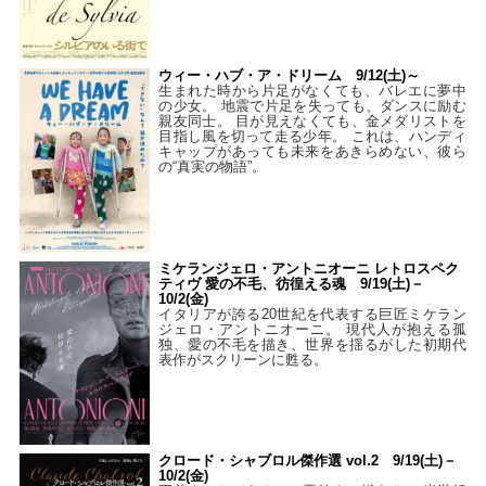
ウィー・ハブ・ア・ドリーム 9/12(土)～
生まれた時から片足がなくても、バレエに夢中
の少女。 地震で片足を失っても、ダンスに励む
親友同士。 目が見えなくても、金メダリストを
目指し風を切って走る少年。 これは、ハンディ
キャップがあっても未来をあきらめない、彼ら
の“真実の物語”。
ミケランジェロ・アントニオーニ レトロスペク
ティヴ 愛の不毛、彷徨える魂 9/19(土)－
10/2(金)
イタリアが誇る20世紀を代表する巨匠ミケラン
ジェロ・アントニオーニ。 現代人が抱える孤
独、愛の不毛を描き、世界を揺るがした初期代
表作がスクリーンに甦る。
クロード・シャブロル傑作選 vol.2 9/19(土)－
10/2(金)