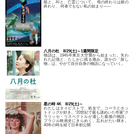
能と、AIと、亡霊について。 母の終わりは娘の
終わり、 何者でもない私の始まり――
八月の杜 8/29(土)～1週間限定
物語は、1945年東京大空襲から始まった。失わ
れた記憶と、たしかに残る痛み。誰かの「探し
物」は、やがて自分自身の物語になっていく。
星の時 4K 8/29(土)～
わたしはタイピストで、処⼥で、コーラとホッ
トドッグが好き。“20世紀で最も謎めいた作家”ク
ラリッセ・リスペクトルが遺した最後の物語。
ブラジル映画史にきらめく、忘れがたい輝き。
40年の時を経て⽇本初公開