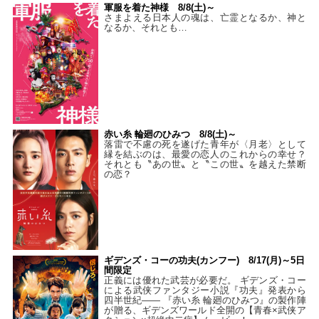
軍服を着た神様 8/8(土)～
さまよえる日本人の魂は、亡霊となるか、神と
なるか、それとも…
赤い糸 輪廻のひみつ 8/8(土)～
落雷で不慮の死を遂げた青年が〈月老〉として
縁を結ぶのは、最愛の恋人のこれからの幸せ？
それとも〝あの世〟と〝この世〟を越えた禁断
の恋？
ギデンズ・コーの功夫(カンフー) 8/17(月)～5日
間限定
正義には優れた武芸が必要だ。 ギデンズ・コー
による武侠ファンタジー小説『功夫』発表から
四半世紀―― 『赤い糸 輪廻のひみつ』の製作陣
が贈る、ギデンズワールド全開の【青春×武侠ア