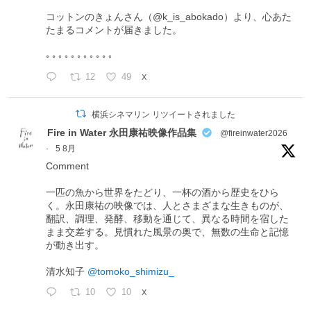
コットンのきょんさん（@k_is_abokado）より、心あた
たまるコメントが届きました。
◦ ◦ ◦ ◦ ◦ ◦ ◦ ◦ ◦ ◦ ◦
12
49
X
横浜シネマリン リツイートされました
Fire in Water 永田康祐映像作品集
@fireinwater2026
·
5 8月
Comment
一匹の魚から世界をたどり、一杯の酒から歴史をひら
く。永田康祐の映像では、人とさまざまな生きものが、
翻訳、調理、発酵、移動を通じて、異なる時間を宿した
まま交差する。見慣れた風景の奥で、無数の生命と記憶
が動き出す。
清水知子
@tomoko_shimizu_
10
10
X