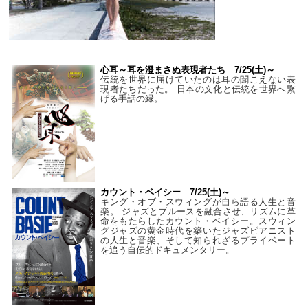
心耳～耳を澄まさぬ表現者たち 7/25(土)～
伝統を世界に届けていたのは耳の聞こえない表
現者たちだった。 日本の文化と伝統を世界へ繋
げる手話の縁。
カウント・ベイシー 7/25(土)～
キング・オブ・スウィングが自ら語る人生と音
楽。 ジャズとブルースを融合させ、リズムに革
命をもたらしたカウント・ベイシー。スウィン
グジャズの黄金時代を築いたジャズピアニスト
の人生と音楽、そして知られざるプライベート
を追う自伝的ドキュメンタリー。