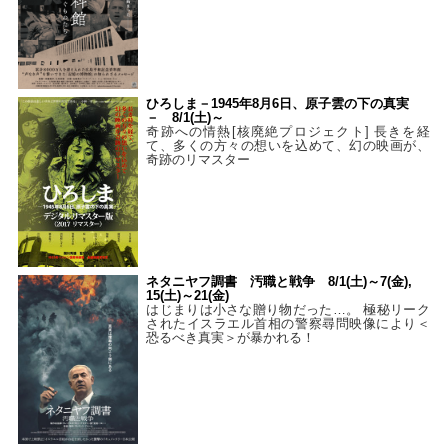
ひろしま－1945年8月6日、原子雲の下の真実
－ 8/1(土)～
奇跡への情熱[核廃絶プロジェクト] 長きを経
て、多くの方々の想いを込めて、幻の映画が、
奇跡のリマスター
ネタニヤフ調書 汚職と戦争 8/1(土)～7(金),
15(土)～21(金)
はじまりは小さな贈り物だった…。 極秘リーク
されたイスラエル首相の警察尋問映像により＜
恐るべき真実＞が暴かれる！