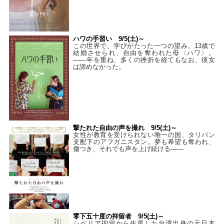
ハワの手習い 9/5(土)～
この世界で、学びがたった一つの望み。13歳で
結婚させられ、自由を奪われた母〈ハワ〉。
——年を重ね、多くの挫折を経てもなお、彼女
は諦めなかった。
撃たれた自由の声を撮れ 9/5(土)～
女性が教育を受けられない唯一の国、タリバン
支配下のアフガニスタン。夢も希望も奪われ、
傷つき、それでも声を上げ続ける——
零下五十度の抑留者 9/5(土)～
シベリア抑留から生還した台湾出身の元日本