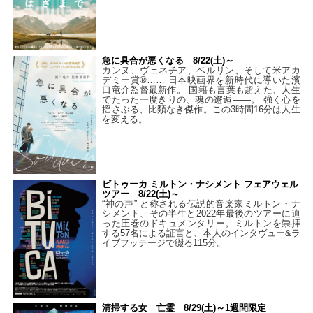
急に具合が悪くなる 8/22(土)～
カンヌ、ヴェネチア、ベルリン、そして米アカ
デミー賞®…… 日本映画界を新時代に導いた濱
口竜介監督最新作。 国籍も言葉も超えた、人生
でたった一度きりの、魂の邂逅――。 強く心を
揺さぶる、比類なき傑作。この3時間16分は人生
を変える。
ビトゥーカ ミルトン・ナシメント フェアウェル
ツアー 8/22(土)～
“神の声” と称される伝説的音楽家ミルトン・ナ
シメント、その半生と2022年最後のツアーに迫
った圧巻のドキュメンタリー。ミルトンを崇拝
する57名による証言と、本人のインタヴュー&ラ
イブフッテージで綴る115分。
清掃する女 亡霊 8/29(土)～1週間限定