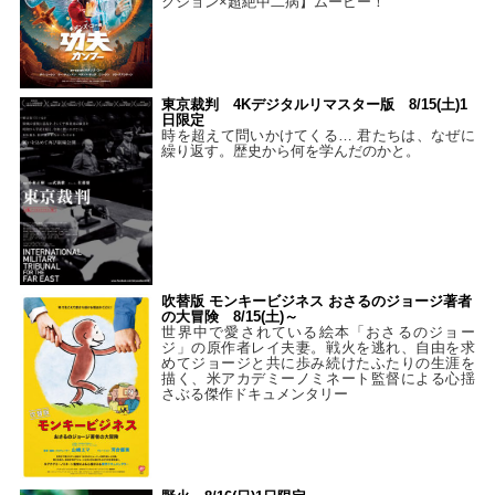
クション×超絶中二病】ムービー！
東京裁判 4Kデジタルリマスター版 8/15(土)1
日限定
時を超えて問いかけてくる… 君たちは、なぜに
繰り返す。歴史から何を学んだのかと。
吹替版 モンキービジネス おさるのジョージ著者
の大冒険 8/15(土)～
世界中で愛されている絵本「おさるのジョー
ジ」の原作者レイ夫妻。戦火を逃れ、自由を求
めてジョージと共に歩み続けたふたりの生涯を
描く、米アカデミーノミネート監督による心揺
さぶる傑作ドキュメンタリー