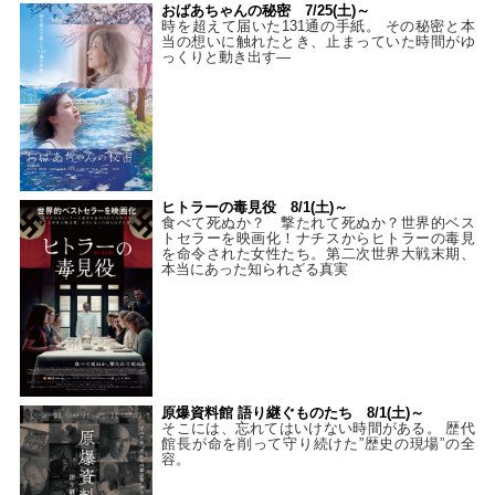
おばあちゃんの秘密 7/25(土)～
時を超えて届いた131通の手紙。 その秘密と本
当の想いに触れたとき、止まっていた時間がゆ
っくりと動き出す―
ヒトラーの毒見役 8/1(土)～
食べて死ぬか？ 撃たれて死ぬか？世界的ベス
トセラーを映画化！ナチスからヒトラーの毒見
を命令された女性たち。第二次世界大戦末期、
本当にあった知られざる真実
原爆資料館 語り継ぐものたち 8/1(土)～
そこには、忘れてはいけない時間がある。 歴代
館長が命を削って守り続けた”歴史の現場”の全
容。