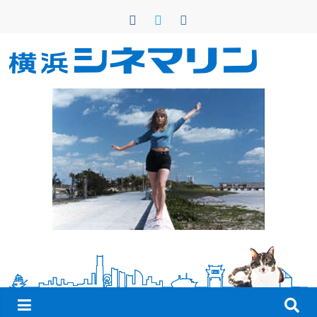
コ
ン
テ
ン
横
ツ
へ
浜
ス
キ
シ
ッ
プ
ネ
マ
リ
ン