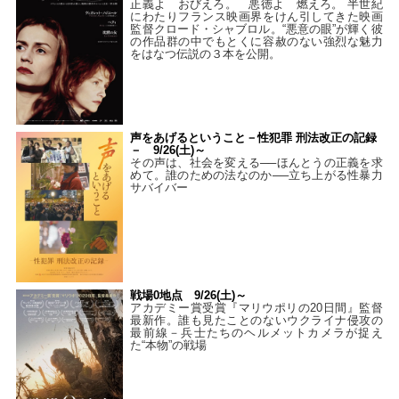
正義よ おびえろ。 悪徳よ 燃えろ。 半世紀
にわたりフランス映画界をけん引してきた映画
監督クロード・シャブロル。“悪意の眼”が輝く彼
の作品群の中でもとくに容赦のない強烈な魅力
をはなつ伝説の３本を公開。
声をあげるということ－性犯罪 刑法改正の記録
－ 9/26(土)～
その声は、社会を変える──ほんとうの正義を求
めて。誰のための法なのか──立ち上がる性暴力
サバイバー
戦場0地点 9/26(土)～
アカデミー賞受賞『マリウポリの20日間』監督
最新作。誰も見たことのないウクライナ侵攻の
最前線－兵士たちのヘルメットカメラが捉え
た“本物”の戦場