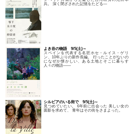
兵。 深く閉ざされた記憶をたどる—
よき谷の物語 9/5(土)～
スペインを代表する名匠ホセ・ルイス・ゲリ
ン、10年ぶりの新作長編。 行ったことがないの
になぜか懐かしい、ある土地とそこに暮らす
人々の物語――
シルビアのいる街で 9/5(土)～
見つめていたい。 6年前に出会った 美しい女の
面影を求めて、 青年はその街をさまよった。