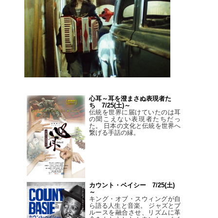
心耳～耳を澄まさぬ表現者た
ち 7/25(土)～
伝統を世界に届けていたのは耳
の聞こえない表現者たちだっ
た。 日本の文化と伝統を世界へ
繋げる手話の縁。
カウント・ベイシー 7/25(土)
～
キング・オブ・スウィングが自
ら語る人生と音楽。 ジャズとブ
ルースを融合させ、リズムに革