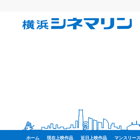
コ
ン
テ
横
ン
ツ
へ
浜
ス
キ
シ
ッ
プ
ネ
マ
リ
ン
ホーム
現在上映作品
近日上映作品
マンスリー