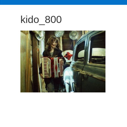
観
た
kido_800
い
映
画
は
こ
の
街
で