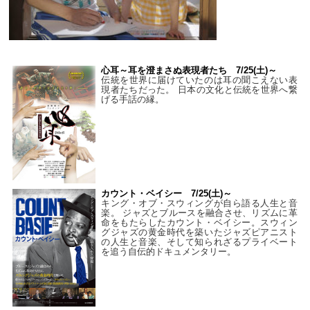
心耳～耳を澄まさぬ表現者たち 7/25(土)～
伝統を世界に届けていたのは耳の聞こえない表
現者たちだった。 日本の文化と伝統を世界へ繋
げる手話の縁。
カウント・ベイシー 7/25(土)～
キング・オブ・スウィングが自ら語る人生と音
楽。 ジャズとブルースを融合させ、リズムに革
命をもたらしたカウント・ベイシー。スウィン
グジャズの黄金時代を築いたジャズピアニスト
の人生と音楽、そして知られざるプライベート
を追う自伝的ドキュメンタリー。