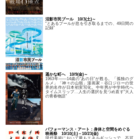
沼影市民プール 10/3(土)～
“とあるプールが息を引き取るまでの、49日間の
記録”
遥かな町へ 10/9(金)～
1963年――14歳の“あの日”が甦る。「孤独のグ
ルメ」「神々の山嶺」漫画家・谷口ジローの世
界的名作が日本初実写化。中年男が中学時代へ
タイムスリップ…人生の選択を見つめ直す“大人
の青春物語”
パフォーマンス・アート：身体と空間をめぐる
映画祭 10/10(土)－10/23(金)
現代美術において最もエネルギッシュで、不可