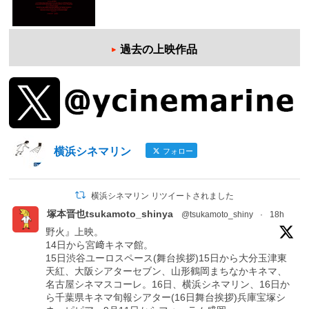
過去の上映作品
横浜シネマリン
フォロー
横浜シネマリン リツイートされました
塚本晋也tsukamoto_shinya
@tsukamoto_shiny
·
18h
野火』上映。
14日から宮﨑キネマ館。
15日渋谷ユーロスペース(舞台挨拶)15日から大分玉津東
天紅、大阪シアターセブン、山形鶴岡まちなかキネマ、
名古屋シネマスコーレ。16日、横浜シネマリン、16日か
ら千葉県キネマ旬報シアター(16日舞台挨拶)兵庫宝塚シ