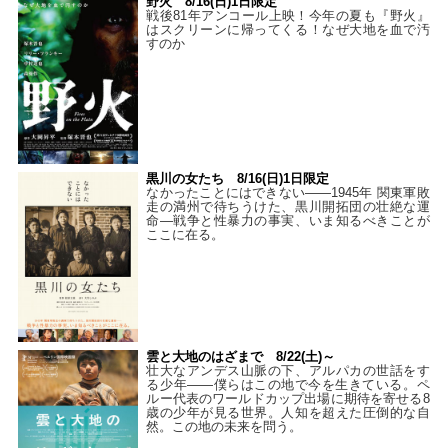
野火 8/16(日)1日限定
戦後81年アンコール上映！今年の夏も『野火』
はスクリーンに帰ってくる！なぜ大地を血で汚
すのか
黒川の女たち 8/16(日)1日限定
なかったことにはできない——1945年 関東軍敗
走の満州で待ちうけた、黒川開拓団の壮絶な運
命―戦争と性暴力の事実、いま知るべきことが
ここに在る。
雲と大地のはざまで 8/22(土)～
壮大なアンデス山脈の下、アルパカの世話をす
る少年――僕らはこの地で今を生きている。ペ
ルー代表のワールドカップ出場に期待を寄せる8
歳の少年が見る世界。人知を超えた圧倒的な自
然。この地の未来を問う。