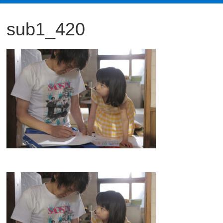
観
sub1_420
た
い
映
画
は
こ
の
街
で