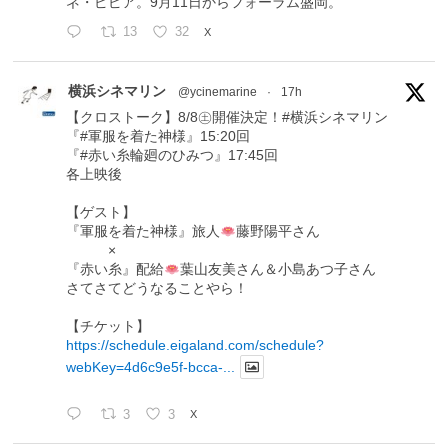
ネ・ピピア。9月11日からフォーラム盛岡。
13
32
X
横浜シネマリン
@ycinemarine
·
17h
【クロストーク】8/8㊏開催決定！#横浜シネマリン
『#軍服を着た神様』15:20回
『#赤い糸輪廻のひみつ』17:45回
各上映後
【ゲスト】
『軍服を着た神様』旅人
藤野陽平さん
×
『赤い糸』配給
葉山友美さん＆小島あつ子さん
さてさてどうなることやら！
【チケット】
https://schedule.eigaland.com/schedule?
webKey=4d6c9e5f-bcca-...
3
3
X