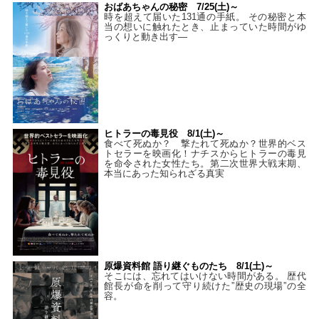
おばあちゃんの秘密 7/25(土)～
時を超えて届いた131通の手紙。 その秘密と本
当の想いに触れたとき、止まっていた時間がゆ
っくりと動き出す―
ヒトラーの毒見役 8/1(土)～
食べて死ぬか？ 撃たれて死ぬか？世界的ベス
トセラーを映画化！ナチスからヒトラーの毒見
を命令された女性たち。第二次世界大戦末期、
本当にあった知られざる真実
原爆資料館 語り継ぐものたち 8/1(土)～
そこには、忘れてはいけない時間がある。 歴代
館長が命を削って守り続けた”歴史の現場”の全
容。