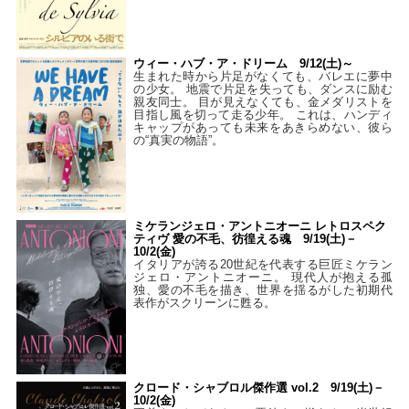
ウィー・ハブ・ア・ドリーム 9/12(土)～
生まれた時から片足がなくても、バレエに夢中
の少女。 地震で片足を失っても、ダンスに励む
親友同士。 目が見えなくても、金メダリストを
目指し風を切って走る少年。 これは、ハンディ
キャップがあっても未来をあきらめない、彼ら
の“真実の物語”。
ミケランジェロ・アントニオーニ レトロスペク
ティヴ 愛の不毛、彷徨える魂 9/19(土)－
10/2(金)
イタリアが誇る20世紀を代表する巨匠ミケラン
ジェロ・アントニオーニ。 現代人が抱える孤
独、愛の不毛を描き、世界を揺るがした初期代
表作がスクリーンに甦る。
クロード・シャブロル傑作選 vol.2 9/19(土)－
10/2(金)