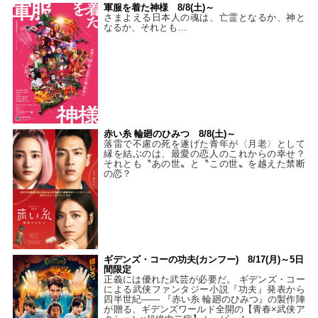
軍服を着た神様 8/8(土)～
さまよえる日本人の魂は、亡霊となるか、神と
なるか、それとも…
赤い糸 輪廻のひみつ 8/8(土)～
落雷で不慮の死を遂げた青年が〈月老〉として
縁を結ぶのは、最愛の恋人のこれからの幸せ？
それとも〝あの世〟と〝この世〟を越えた禁断
の恋？
ギデンズ・コーの功夫(カンフー) 8/17(月)～5日
間限定
正義には優れた武芸が必要だ。 ギデンズ・コー
による武侠ファンタジー小説『功夫』発表から
四半世紀―― 『赤い糸 輪廻のひみつ』の製作陣
が贈る、ギデンズワールド全開の【青春×武侠ア