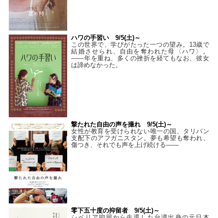
ハワの手習い 9/5(土)～
この世界で、学びがたった一つの望み。13歳で
結婚させられ、自由を奪われた母〈ハワ〉。
——年を重ね、多くの挫折を経てもなお、彼女
は諦めなかった。
撃たれた自由の声を撮れ 9/5(土)～
女性が教育を受けられない唯一の国、タリバン
支配下のアフガニスタン。夢も希望も奪われ、
傷つき、それでも声を上げ続ける——
零下五十度の抑留者 9/5(土)～
シベリア抑留から生還した台湾出身の元日本