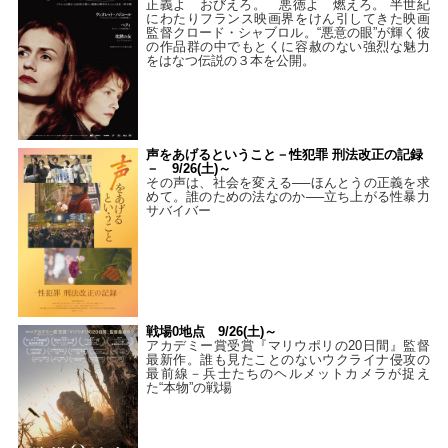
正義よ おびえろ。 悪徳よ 燃えろ。 半世紀
にわたりフランス映画界をけん引してきた映画
監督クロード・シャブロル。“悪意の眼”が輝く彼
の作品群の中でもとくに容赦のない強烈な魅力
をはなつ伝説の３本を公開。
声をあげるということ－性犯罪 刑法改正の記録
－ 9/26(土)～
その声は、社会を変える──ほんとうの正義を求
めて。誰のための法なのか──立ち上がる性暴力
サバイバー
戦場0地点 9/26(土)～
アカデミー賞受賞『マリウポリの20日間』監督
最新作。誰も見たことのないウクライナ侵攻の
最前線－兵士たちのヘルメットカメラが捉え
た“本物”の戦場