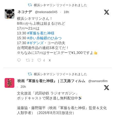
横浜シネマリン リツイートされました
ネコナデ
@nekonade045
·
18h
横浜シネマリンさん！
8/8㈯から上映は始まるけれど
17㈪〜21㈭は
13:30
#軍服を着た神様
15:30
#赤い糸輪廻のひみつ
17:30
#ギデンズ
・コーの功夫
台湾関連作品の連続3本立てだ！
※ちなみに17㈪はサービスデーで¥1,300ですよ
2
4
X
横浜シネマリン リツイートされました
映画『軍服を着た神様』 | 三叉路フィルム
@sansarofilm
·
20h
文化放送「武田砂鉄 ラジオマガジン」
ポッドキャストで聞き逃し無料配信中
遠藤協・藤野陽平（映画『軍服を着た神様』監督＆文化
人類学者）（2026年8月3日放送分）