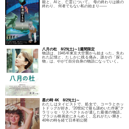
能と、AIと、亡霊について。 母の終わりは娘の
終わり、 何者でもない私の始まり――
八月の杜 8/29(土)～1週間限定
物語は、1945年東京大空襲から始まった。失わ
れた記憶と、たしかに残る痛み。誰かの「探し
物」は、やがて自分自身の物語になっていく。
星の時 4K 8/29(土)～
わたしはタイピストで、処⼥で、コーラとホッ
トドッグが好き。“20世紀で最も謎めいた作家”ク
ラリッセ・リスペクトルが遺した最後の物語。
ブラジル映画史にきらめく、忘れがたい輝き。
40年の時を経て⽇本初公開