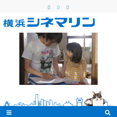
コ
ン
テ
ン
横
ツ
へ
浜
ス
キ
シ
ッ
プ
ネ
マ
リ
ン