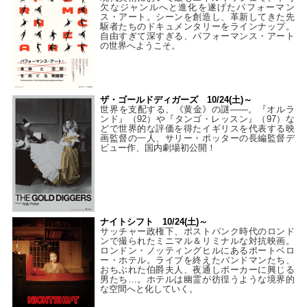
欠なジャンルへと進化を遂げたパフォーマン
ス・アート。シーンを創造し、革新してきた先
駆者たちのドキュメンタリーをラインナップ。
自由すぎて深すぎる、パフォーマンス・アート
の世界へようこそ。
ザ・ゴールドディガーズ 10/24(土)～
世界を支配する、《黄金》の謎――。『オルラ
ンド』（92）や『タンゴ・レッスン』（97）な
どで世界的な評価を得たイギリスを代表する映
画監督の一人、サリー・ポッターの長編監督デ
ビュー作、国内劇場初公開！
ナイトシフト 10/24(土)～
サッチャー政権下、ポストパンク時代のロンド
ンで撮られたミニマル＆リミナルな対抗映画。
ロンドン・ノッティングヒルにあるポートベロ
ー・ホテル。ライブを終えたバンドマンたち、
おちぶれた伯爵夫人、夜通しポーカーに興じる
男たち…。ホテルは幽霊が彷徨うような境界的
な空間へと化していく。