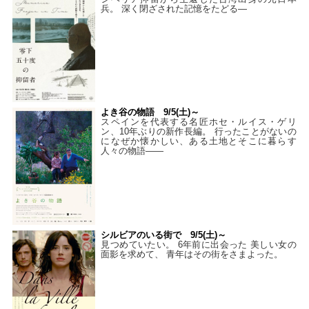
兵。 深く閉ざされた記憶をたどる—
よき谷の物語 9/5(土)～
スペインを代表する名匠ホセ・ルイス・ゲリ
ン、10年ぶりの新作長編。 行ったことがないの
になぜか懐かしい、ある土地とそこに暮らす
人々の物語――
シルビアのいる街で 9/5(土)～
見つめていたい。 6年前に出会った 美しい女の
面影を求めて、 青年はその街をさまよった。