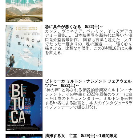
急に具合が悪くなる 8/22(土)～
カンヌ、ヴェネチア、ベルリン、そして米アカ
デミー賞®…… 日本映画界を新時代に導いた濱
口竜介監督最新作。 国籍も言葉も超えた、人生
でたった一度きりの、魂の邂逅――。 強く心を
揺さぶる、比類なき傑作。この3時間16分は人生
を変える。
ビトゥーカ ミルトン・ナシメント フェアウェル
ツアー 8/22(土)～
“神の声” と称される伝説的音楽家ミルトン・ナ
シメント、その半生と2022年最後のツアーに迫
った圧巻のドキュメンタリー。ミルトンを崇拝
する57名による証言と、本人のインタヴュー&ラ
イブフッテージで綴る115分。
清掃する女 亡霊 8/29(土)～1週間限定