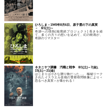
ひろしま－1945年8月6日、原子雲の下の真実
－ 8/1(土)～
奇跡への情熱[核廃絶プロジェクト] 長きを経
て、多くの方々の想いを込めて、幻の映画が、
奇跡のリマスター
ネタニヤフ調書 汚職と戦争 8/1(土)～7(金),
15(土)～21(金)
はじまりは小さな贈り物だった…。 極秘リーク
されたイスラエル首相の警察尋問映像により＜
恐るべき真実＞が暴かれる！