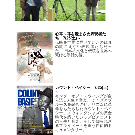
心耳～耳を澄まさぬ表現者た
ち 7/25(土)～
伝統を世界に届けていたのは耳
の聞こえない表現者たちだっ
た。 日本の文化と伝統を世界へ
繋げる手話の縁。
カウント・ベイシー 7/25(土)
～
キング・オブ・スウィングが自
ら語る人生と音楽。 ジャズとブ
ルースを融合させ、リズムに革
命をもたらしたカウント・ベイ
シー。スウィングジャズの黄金
時代を築いたジャズピアニスト
の人生と音楽、そして知られざ
るプライベートを追う自伝的ド
キュメンタリー。