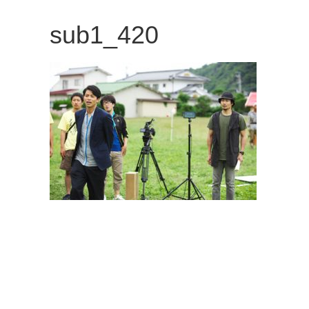
観
sub1_420
た
い
映
画
は
こ
の
街
で