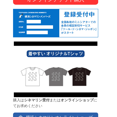
購入は
シネマリン受付
または
オンラインショップ
に
てお求めください