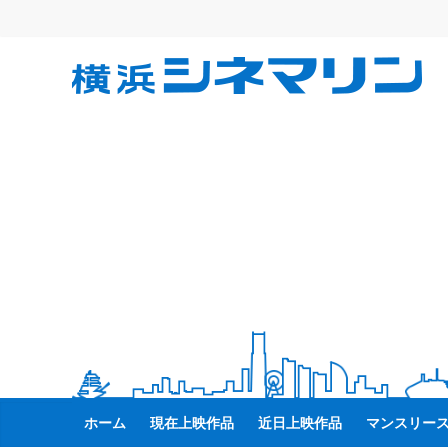
コ
ン
テ
横
ン
ツ
へ
浜
ス
キ
シ
ッ
プ
ネ
マ
リ
ン
ホーム
現在上映作品
近日上映作品
マンスリー