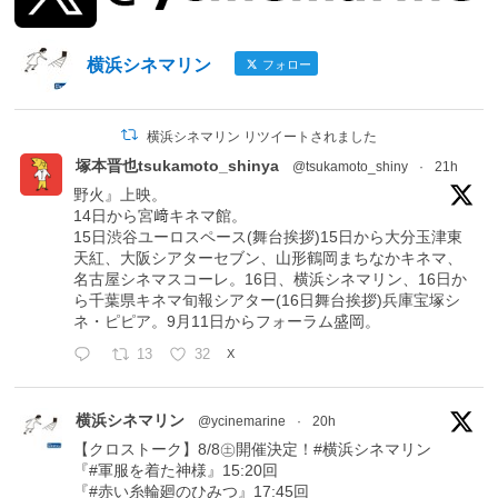
横浜シネマリン
フォロー
横浜シネマリン リツイートされました
塚本晋也tsukamoto_shinya
@tsukamoto_shiny
·
21h
野火』上映。
14日から宮﨑キネマ館。
15日渋谷ユーロスペース(舞台挨拶)15日から大分玉津東
天紅、大阪シアターセブン、山形鶴岡まちなかキネマ、
名古屋シネマスコーレ。16日、横浜シネマリン、16日か
ら千葉県キネマ旬報シアター(16日舞台挨拶)兵庫宝塚シ
ネ・ピピア。9月11日からフォーラム盛岡。
13
32
X
横浜シネマリン
@ycinemarine
·
20h
【クロストーク】8/8㊏開催決定！#横浜シネマリン
『#軍服を着た神様』15:20回
『#赤い糸輪廻のひみつ』17:45回