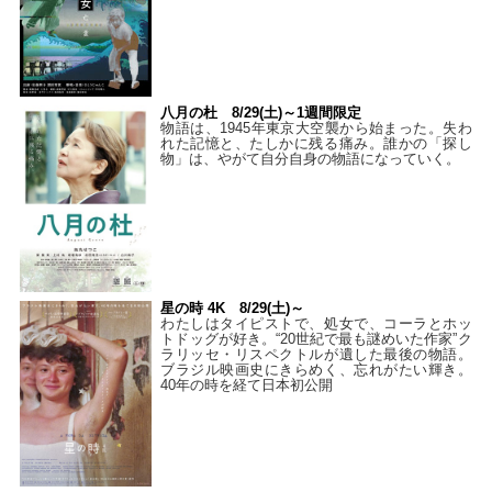
八月の杜 8/29(土)～1週間限定
物語は、1945年東京大空襲から始まった。失わ
れた記憶と、たしかに残る痛み。誰かの「探し
物」は、やがて自分自身の物語になっていく。
星の時 4K 8/29(土)～
わたしはタイピストで、処⼥で、コーラとホッ
トドッグが好き。“20世紀で最も謎めいた作家”ク
ラリッセ・リスペクトルが遺した最後の物語。
ブラジル映画史にきらめく、忘れがたい輝き。
40年の時を経て⽇本初公開