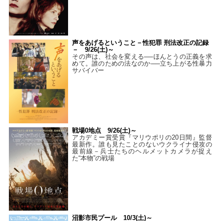
声をあげるということ－性犯罪 刑法改正の記録
－ 9/26(土)～
その声は、社会を変える──ほんとうの正義を求
めて。誰のための法なのか──立ち上がる性暴力
サバイバー
戦場0地点 9/26(土)～
アカデミー賞受賞『マリウポリの20日間』監督
最新作。誰も見たことのないウクライナ侵攻の
最前線－兵士たちのヘルメットカメラが捉え
た“本物”の戦場
沼影市民プール 10/3(土)～