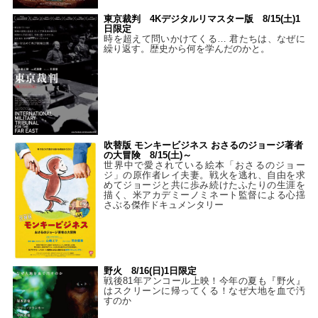
東京裁判 4Kデジタルリマスター版 8/15(土)1
日限定
時を超えて問いかけてくる… 君たちは、なぜに
繰り返す。歴史から何を学んだのかと。
吹替版 モンキービジネス おさるのジョージ著者
の大冒険 8/15(土)～
世界中で愛されている絵本「おさるのジョー
ジ」の原作者レイ夫妻。戦火を逃れ、自由を求
めてジョージと共に歩み続けたふたりの生涯を
描く、米アカデミーノミネート監督による心揺
さぶる傑作ドキュメンタリー
野火 8/16(日)1日限定
戦後81年アンコール上映！今年の夏も『野火』
はスクリーンに帰ってくる！なぜ大地を血で汚
すのか