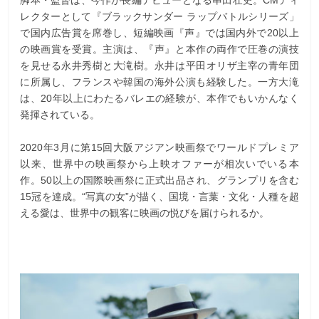
レクターとして『ブラックサンダー ラップバトルシリーズ」
で国内広告賞を席巻し、短編映画『声』では国内外で20以上
の映画賞を受賞。主演は、『声』と本作の両作で圧巻の演技
を見せる永井秀樹と大滝樹。永井は平田オリザ主宰の青年団
に所属し、フランスや韓国の海外公演も経験した。一方大滝
は、20年以上にわたるバレエの経験が、本作でもいかんなく
発揮されている。
2020年3月に第15回大阪アジアン映画祭でワールドプレミア
以来、世界中の映画祭から上映オファーが相次いでいる本
作。50以上の国際映画祭に正式出品され、グランプリを含む
15冠を達成。“写真の女”が描く、国境・言葉・文化・人種を超
える愛は、世界中の観客に映画の悦びを届けられるか。