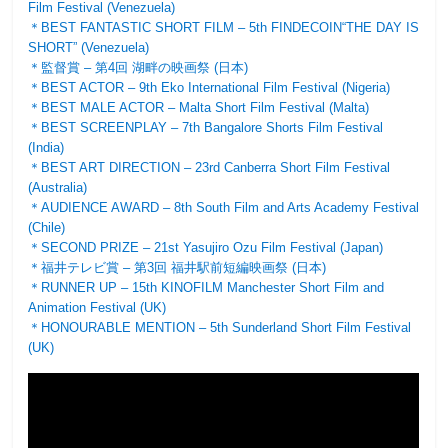
Film Festival (Venezuela)
＊BEST FANTASTIC SHORT FILM – 5th FINDECOIN“THE DAY IS
SHORT” (Venezuela)
＊監督賞 – 第4回 湖畔の映画祭 (日本)
＊BEST ACTOR – 9th Eko International Film Festival (Nigeria)
＊BEST MALE ACTOR – Malta Short Film Festival (Malta)
＊BEST SCREENPLAY – 7th Bangalore Shorts Film Festival
(India)
＊BEST ART DIRECTION – 23rd Canberra Short Film Festival
(Australia)
＊AUDIENCE AWARD – 8th South Film and Arts Academy Festival
(Chile)
＊SECOND PRIZE – 21st Yasujiro Ozu Film Festival (Japan)
＊福井テレビ賞 – 第3回 福井駅前短編映画祭 (日本)
＊RUNNER UP – 15th KINOFILM Manchester Short Film and
Animation Festival (UK)
＊HONOURABLE MENTION – 5th Sunderland Short Film Festival
(UK)