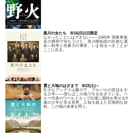
黒川の女たち 8/16(日)1日限定
なかったことにはできない——1945年 関東軍敗
走の満州で待ちうけた、黒川開拓団の壮絶な運
命―戦争と性暴力の事実、いま知るべきことが
ここに在る。
雲と大地のはざまで 8/22(土)～
壮大なアンデス山脈の下、アルパカの世話をす
る少年――僕らはこの地で今を生きている。ペ
ルー代表のワールドカップ出場に期待を寄せる8
歳の少年が見る世界。人知を超えた圧倒的な自
然。この地の未来を問う。