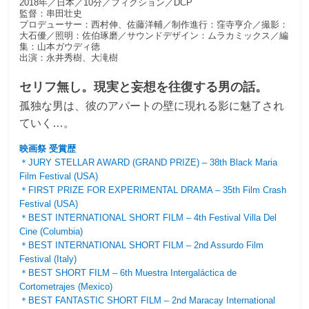
2018年／日本／10分／フィクション／DCP
監督：串田壮史
プロデューサー：西村伸、佐藤洋輔／制作進行：窪寺亨介／撮影：
大石優／照明：佐伯琢磨／サウンドデザイン：ムラカミックス／編
集：山本ガウディ徳
出演：永井秀樹、大滝樹
セリフ無し。現実と妄想を往復する男の話。
孤独な男は、彼のアパートの壁に現れる影に魅了され
ていく…。
映画祭 受賞歴
＊JURY STELLAR AWARD (GRAND PRIZE) – 38th Black Maria
Film Festival (USA)
＊FIRST PRIZE FOR EXPERIMENTAL DRAMA – 35th Film Crash
Festival (USA)
＊BEST INTERNATIONAL SHORT FILM – 4th Festival Villa Del
Cine (Columbia)
＊BEST INTERNATIONAL SHORT FILM – 2nd Assurdo Film
Festival (Italy)
＊BEST SHORT FILM – 6th Muestra Intergaláctica de
Cortometrajes (Mexico)
＊BEST FANTASTIC SHORT FILM – 2nd Maracay International