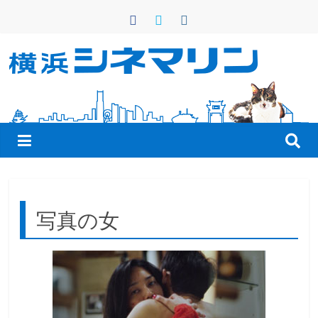
コ
ン
テ
ン
横
ツ
へ
浜
ス
キ
シ
ッ
プ
ネ
写真の女
マ
リ
ン