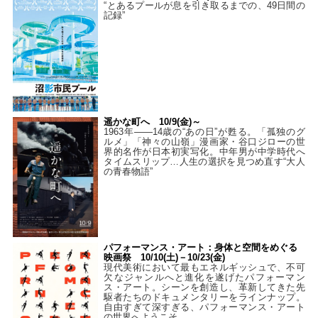
“とあるプールが息を引き取るまでの、49日間の
記録”
遥かな町へ 10/9(金)～
1963年――14歳の“あの日”が甦る。「孤独のグ
ルメ」「神々の山嶺」漫画家・谷口ジローの世
界的名作が日本初実写化。中年男が中学時代へ
タイムスリップ…人生の選択を見つめ直す“大人
の青春物語”
パフォーマンス・アート：身体と空間をめぐる
映画祭 10/10(土)－10/23(金)
現代美術において最もエネルギッシュで、不可
欠なジャンルへと進化を遂げたパフォーマン
ス・アート。シーンを創造し、革新してきた先
駆者たちのドキュメンタリーをラインナップ。
自由すぎて深すぎる、パフォーマンス・アート
の世界へようこそ。