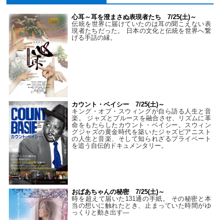
心耳～耳を澄まさぬ表現者たち 7/25(土)～
伝統を世界に届けていたのは耳の聞こえない表
現者たちだった。 日本の文化と伝統を世界へ繋
げる手話の縁。
カウント・ベイシー 7/25(土)～
キング・オブ・スウィングが自ら語る人生と音
楽。 ジャズとブルースを融合させ、リズムに革
命をもたらしたカウント・ベイシー。スウィン
グジャズの黄金時代を築いたジャズピアニスト
の人生と音楽、そして知られざるプライベート
を追う自伝的ドキュメンタリー。
おばあちゃんの秘密 7/25(土)～
時を超えて届いた131通の手紙。 その秘密と本
当の想いに触れたとき、止まっていた時間がゆ
っくりと動き出す―