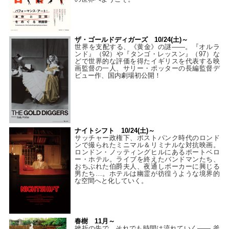
ザ・ゴールドディガーズ 10/24(土)～
世界を支配する、《黄金》の謎――。『オルラ
ンド』（92）や『タンゴ・レッスン』（97）な
どで世界的な評価を得たイギリスを代表する映
画監督の一人、サリー・ポッターの長編監督デ
ビュー作、国内劇場初公開！
ナイトシフト 10/24(土)～
サッチャー政権下、ポストパンク時代のロンド
ンで撮られたミニマル＆リミナルな対抗映画。
ロンドン・ノッティングヒルにあるポートベロ
ー・ホテル。ライブを終えたバンドマンたち、
おちぶれた伯爵夫人、夜通しポーカーに興じる
男たち…。ホテルは幽霊が彷徨うような境界的
な空間へと化していく。
春樹 11月～
挫折の先で、それでも時間は流れていく—— 釜