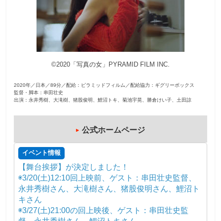
観
た
い
映
©2020「写真の女」PYRAMID FILM INC.
画
は
2020年／日本／89分／配給：ピラミッドフィルム／配給協力：ギグリーボックス
こ
監督・脚本：串田壮史
の
出演：永井秀樹、大滝樹、猪股俊明、鯉沼トキ、菊池宇晃、勝倉けい子、土田諒
街
で
公式ホームページ
イベント情報
【舞台挨拶】が決定しました！
◉3/20(土)12:10回上映前、ゲスト：串田壮史監督、
永井秀樹さん、大滝樹さん、猪股俊明さん、鯉沼ト
キさん
◉3/27(土)21:00の回上映後、ゲスト：串田壮史監