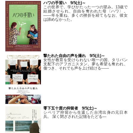
ハワの手習い 9/5(土)～
この世界で、学びがたった一つの望み。13歳で
結婚させられ、自由を奪われた母〈ハワ〉。
——年を重ね、多くの挫折を経てもなお、彼女
は諦めなかった。
撃たれた自由の声を撮れ 9/5(土)～
女性が教育を受けられない唯一の国、タリバン
支配下のアフガニスタン。夢も希望も奪われ、
傷つき、それでも声を上げ続ける——
零下五十度の抑留者 9/5(土)～
シベリア抑留から生還した台湾出身の元日本
兵。 深く閉ざされた記憶をたどる—