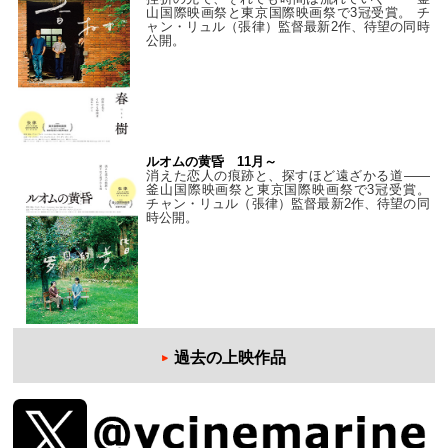
山国際映画祭と東京国際映画祭で3冠受賞。 チ
ャン・リュル（張律）監督最新2作、待望の同時
公開。
ルオムの黄昏 11月～
消えた恋人の痕跡と、探すほど遠ざかる道——
釜山国際映画祭と東京国際映画祭で3冠受賞。
チャン・リュル（張律）監督最新2作、待望の同
時公開。
過去の上映作品