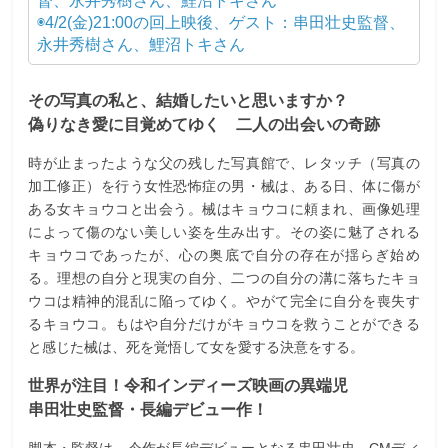
督、永井秀樹さん、鯉沼トキさん
◉4/2(金)21:00の回上映後、ゲスト：串田壮史監督、
永井秀樹さん、鯉沼トキさん
その写真の私と、結婚したいと思いますか？
偽りなき愛に目覚めてゆく 二人の出会いの奇跡
時が止まったような父の残した写真館で、レタッチ（写真の
加工修正）を行う女性恐怖症の男・械は、ある日、体に傷が
ある女キョウコと出会う。械はキョウコに頼まれ、画像処理
によって傷のない美しい姿を生み出す。その姿に魅了される
キョウコであったが、心の奥底で自分の存在が揺らぎ始め
る。理想の自分と現実の自分、二つの自分の溝に落ちたキョ
ウコは精神的混乱に陥ってゆく。やがて完全に自分を喪失す
るキョウコ。もはや自分だけがキョウコを救うことができる
と感じた械は、死を覚悟して女を愛する決意をする。
世界が注目！令和インディーズ映画の異端児
串田壮史監督・長編デビュー作！
脚本・監督は、今作が長編デビューとなる串田壮史。CMディ