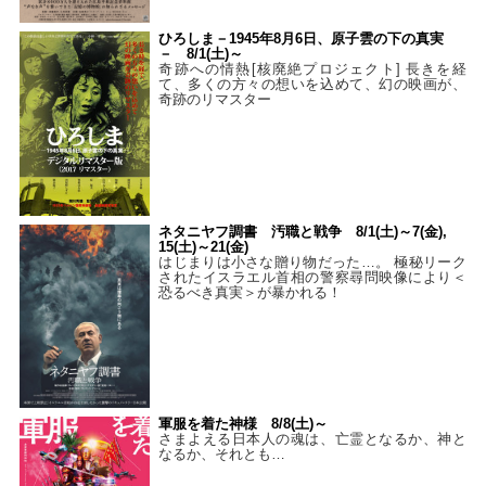
ひろしま－1945年8月6日、原子雲の下の真実
－ 8/1(土)～
奇跡への情熱[核廃絶プロジェクト] 長きを経
て、多くの方々の想いを込めて、幻の映画が、
奇跡のリマスター
ネタニヤフ調書 汚職と戦争 8/1(土)～7(金),
15(土)～21(金)
はじまりは小さな贈り物だった…。 極秘リーク
されたイスラエル首相の警察尋問映像により＜
恐るべき真実＞が暴かれる！
軍服を着た神様 8/8(土)～
さまよえる日本人の魂は、亡霊となるか、神と
なるか、それとも…