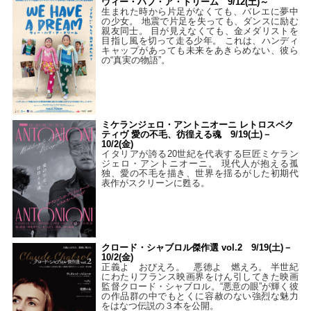
ウィー・ハブ・ア・ドリーム 9/12(土)～
生まれた時から片足がなくても、バレエに夢中
の少女。 地震で片足を失っても、ダンスに励む
親友同士。 目が見えなくても、金メダリストを
目指し風を切って走る少年。 これは、ハンディ
キャップがあっても未来をあきらめない、彼ら
の“真実の物語”。
ミケランジェロ・アントニオーニ レトロスペク
ティヴ 愛の不毛、彷徨える魂 9/19(土)－
10/2(金)
イタリアが誇る20世紀を代表する巨匠ミケラン
ジェロ・アントニオーニ。 現代人が抱える孤
独、愛の不毛を描き、世界を揺るがした初期代
表作がスクリーンに甦る。
クロード・シャブロル傑作選 vol.2 9/19(土)－
10/2(金)
正義よ おびえろ。 悪徳よ 燃えろ。 半世紀
にわたりフランス映画界をけん引してきた映画
監督クロード・シャブロル。“悪意の眼”が輝く彼
の作品群の中でもとくに容赦のない強烈な魅力
をはなつ伝説の３本を公開。