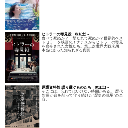
ヒトラーの毒見役 8/1(土)～
食べて死ぬか？ 撃たれて死ぬか？世界的ベス
トセラーを映画化！ナチスからヒトラーの毒見
を命令された女性たち。第二次世界大戦末期、
本当にあった知られざる真実
原爆資料館 語り継ぐものたち 8/1(土)～
そこには、忘れてはいけない時間がある。 歴代
館長が命を削って守り続けた”歴史の現場”の全
容。