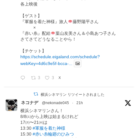
各上映後
【ゲスト】
『軍服を着た神様』旅人
藤野陽平さん
×
『赤い糸』配給
葉山友美さん＆小島あつ子さん
さてさてどうなることやら！
【チケット】
https://schedule.eigaland.com/schedule?
webKey=4d6c9e5f-bcca-...
3
3
X
横浜シネマリン リツイートされました
ネコナデ
@nekonade045
·
21h
横浜シネマリンさん！
8/8㈯から上映は始まるけれど
17㈪〜21㈭は
13:30
#軍服を着た神様
15:30
#赤い糸輪廻のひみつ