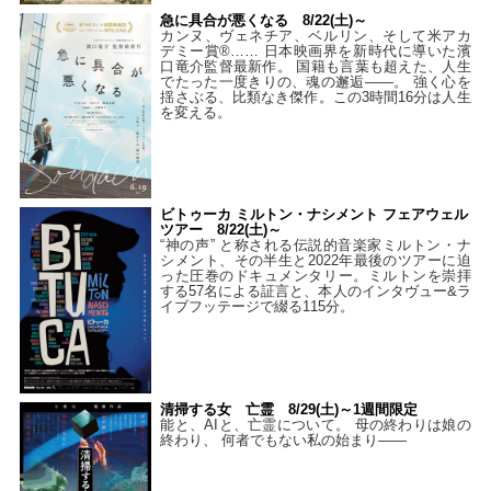
急に具合が悪くなる 8/22(土)～
カンヌ、ヴェネチア、ベルリン、そして米アカ
デミー賞®…… 日本映画界を新時代に導いた濱
口竜介監督最新作。 国籍も言葉も超えた、人生
でたった一度きりの、魂の邂逅――。 強く心を
揺さぶる、比類なき傑作。この3時間16分は人生
を変える。
ビトゥーカ ミルトン・ナシメント フェアウェル
ツアー 8/22(土)～
“神の声” と称される伝説的音楽家ミルトン・ナ
シメント、その半生と2022年最後のツアーに迫
った圧巻のドキュメンタリー。ミルトンを崇拝
する57名による証言と、本人のインタヴュー&ラ
イブフッテージで綴る115分。
清掃する女 亡霊 8/29(土)～1週間限定
能と、AIと、亡霊について。 母の終わりは娘の
終わり、 何者でもない私の始まり――