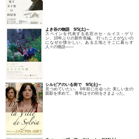
よき谷の物語 9/5(土)～
スペインを代表する名匠ホセ・ルイス・ゲリ
ン、10年ぶりの新作長編。 行ったことがないの
になぜか懐かしい、ある土地とそこに暮らす
人々の物語――
シルビアのいる街で 9/5(土)～
見つめていたい。 6年前に出会った 美しい女の
面影を求めて、 青年はその街をさまよった。