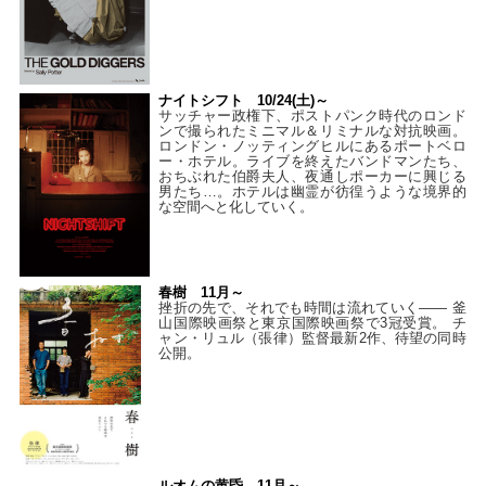
ナイトシフト 10/24(土)～
サッチャー政権下、ポストパンク時代のロンド
ンで撮られたミニマル＆リミナルな対抗映画。
ロンドン・ノッティングヒルにあるポートベロ
ー・ホテル。ライブを終えたバンドマンたち、
おちぶれた伯爵夫人、夜通しポーカーに興じる
男たち…。ホテルは幽霊が彷徨うような境界的
な空間へと化していく。
春樹 11月～
挫折の先で、それでも時間は流れていく—— 釜
山国際映画祭と東京国際映画祭で3冠受賞。 チ
ャン・リュル（張律）監督最新2作、待望の同時
公開。
ルオムの黄昏 11月～