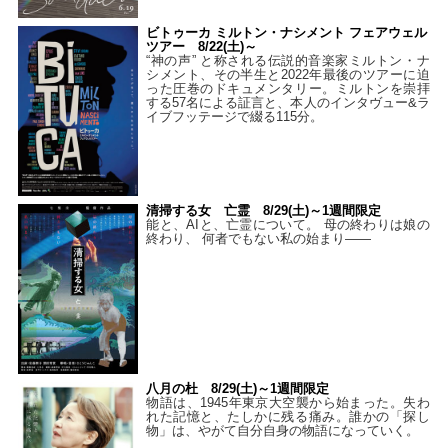
ビトゥーカ ミルトン・ナシメント フェアウェル
ツアー 8/22(土)～
“神の声” と称される伝説的音楽家ミルトン・ナ
シメント、その半生と2022年最後のツアーに迫
った圧巻のドキュメンタリー。ミルトンを崇拝
する57名による証言と、本人のインタヴュー&ラ
イブフッテージで綴る115分。
清掃する女 亡霊 8/29(土)～1週間限定
能と、AIと、亡霊について。 母の終わりは娘の
終わり、 何者でもない私の始まり――
八月の杜 8/29(土)～1週間限定
物語は、1945年東京大空襲から始まった。失わ
れた記憶と、たしかに残る痛み。誰かの「探し
物」は、やがて自分自身の物語になっていく。