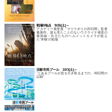
戦場0地点 9/26(土)～
アカデミー賞受賞『マリウポリの20日間』監督
最新作。誰も見たことのないウクライナ侵攻の
最前線－兵士たちのヘルメットカメラが捉え
た“本物”の戦場
沼影市民プール 10/3(土)～
“とあるプールが息を引き取るまでの、49日間の
記録”