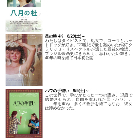
星の時 4K 8/29(土)～
わたしはタイピストで、処⼥で、コーラとホッ
トドッグが好き。“20世紀で最も謎めいた作家”ク
ラリッセ・リスペクトルが遺した最後の物語。
ブラジル映画史にきらめく、忘れがたい輝き。
40年の時を経て⽇本初公開
ハワの手習い 9/5(土)～
この世界で、学びがたった一つの望み。13歳で
結婚させられ、自由を奪われた母〈ハワ〉。
——年を重ね、多くの挫折を経てもなお、彼女
は諦めなかった。