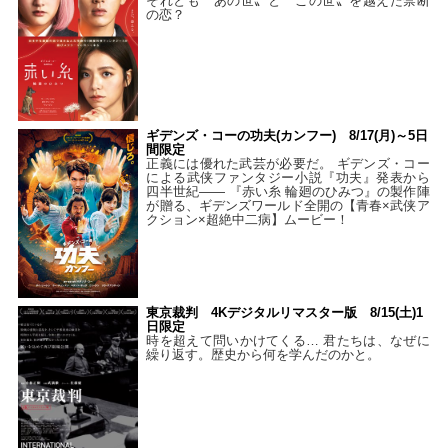
それとも〝あの世〟と〝この世〟を越えた禁断
の恋？
ギデンズ・コーの功夫(カンフー) 8/17(月)～5日
間限定
正義には優れた武芸が必要だ。 ギデンズ・コー
による武侠ファンタジー小説『功夫』発表から
四半世紀―― 『赤い糸 輪廻のひみつ』の製作陣
が贈る、ギデンズワールド全開の【青春×武侠ア
クション×超絶中二病】ムービー！
東京裁判 4Kデジタルリマスター版 8/15(土)1
日限定
時を超えて問いかけてくる… 君たちは、なぜに
繰り返す。歴史から何を学んだのかと。