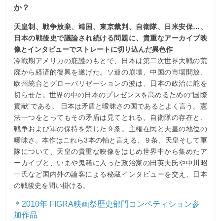
か？
天皇制、戦争放棄、靖国、東京裁判、自衛隊、日米安保…、
日本の戦後史で議論され続ける問題に、貴重なアーカイブ映
像とインタビューでストレートに切り込んだ異色作
冷戦期アメリカの庇護のもとで、日本は第二次世界大戦の荒
廃から経済的復興を遂げた。ソ連の崩壊、中国の市場開放、
欧州統合とグローバリゼーションの波は、日本の政治に舵を
切らせた。世界の中の日本のプレゼンスを高めるための“国際
貢献”である。 日本は矛盾と曖昧さの国であるとよく言う。憲
法一つをとってもその矛盾は見てとれる。自衛隊の存在と、
戦争および軍の保持を禁じた９条。主権在民と天皇の地位の
曖昧さ。本作はこれら3本の軸と言える、９条、天皇そして軍
隊について、天皇の貴重な映像をはじめ世界中から集めたア
ーカイブと、いまや鬼籍に入った政治家の田英夫氏や中川昭
一氏など国内外の論客による秘蔵インタビューを交え、日本
の戦後史を問い掛ける。
＊2010年 FIGRA映画祭歴史部門コンペティション参
加作品