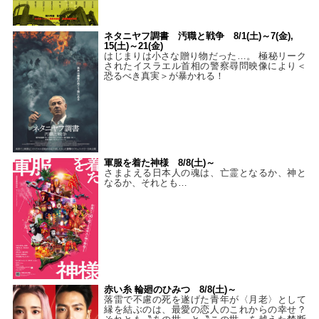
ネタニヤフ調書 汚職と戦争 8/1(土)～7(金),
15(土)～21(金)
はじまりは小さな贈り物だった…。 極秘リーク
されたイスラエル首相の警察尋問映像により＜
恐るべき真実＞が暴かれる！
軍服を着た神様 8/8(土)～
さまよえる日本人の魂は、亡霊となるか、神と
なるか、それとも…
赤い糸 輪廻のひみつ 8/8(土)～
落雷で不慮の死を遂げた青年が〈月老〉として
縁を結ぶのは、最愛の恋人のこれからの幸せ？