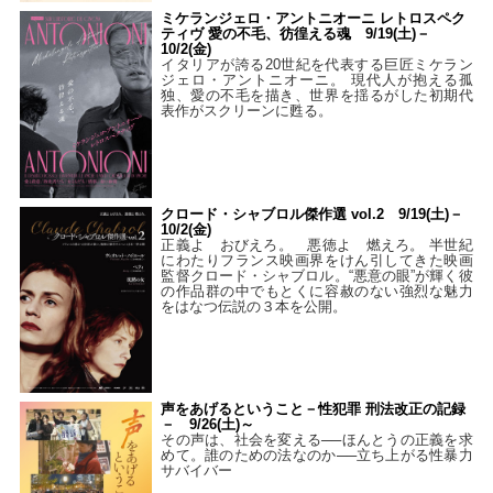
ミケランジェロ・アントニオーニ レトロスペク
ティヴ 愛の不毛、彷徨える魂 9/19(土)－
10/2(金)
イタリアが誇る20世紀を代表する巨匠ミケラン
ジェロ・アントニオーニ。 現代人が抱える孤
独、愛の不毛を描き、世界を揺るがした初期代
表作がスクリーンに甦る。
クロード・シャブロル傑作選 vol.2 9/19(土)－
10/2(金)
正義よ おびえろ。 悪徳よ 燃えろ。 半世紀
にわたりフランス映画界をけん引してきた映画
監督クロード・シャブロル。“悪意の眼”が輝く彼
の作品群の中でもとくに容赦のない強烈な魅力
をはなつ伝説の３本を公開。
声をあげるということ－性犯罪 刑法改正の記録
－ 9/26(土)～
その声は、社会を変える──ほんとうの正義を求
めて。誰のための法なのか──立ち上がる性暴力
サバイバー