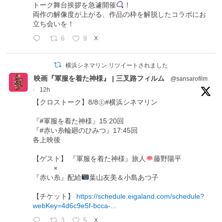
トーク舞台挨拶を急遽開催
！
両作の解像度が上がる、作品の枠を解脱したコラボにお
立ち会いを！
6
9
X
横浜シネマリン リツイートされました
映画『軍服を着た神様』 | 三叉路フィルム
@sansarofilm
·
12h
【クロストーク】8/8㊏#横浜シネマリン
『#軍服を着た神様』15:20回
『#赤い糸輪廻のひみつ』17:45回
各上映後
【ゲスト】 『軍服を着た神様』旅人
藤野陽平
×
『赤い糸』配給
葉山友美＆小島あつ子
【チケット】
https://schedule.eigaland.com/schedule?
webKey=4d6c9e5f-bcca-...
3
5
X