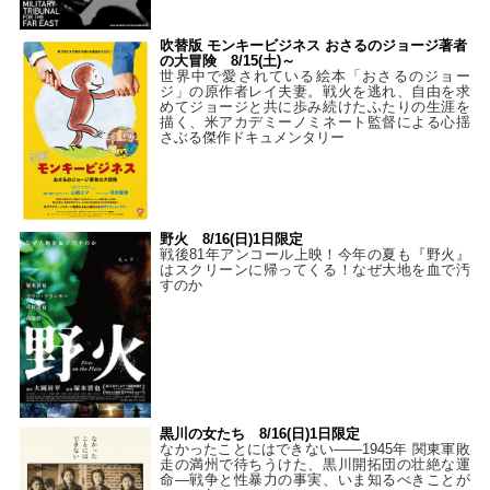
吹替版 モンキービジネス おさるのジョージ著者
の大冒険 8/15(土)～
世界中で愛されている絵本「おさるのジョー
ジ」の原作者レイ夫妻。戦火を逃れ、自由を求
めてジョージと共に歩み続けたふたりの生涯を
描く、米アカデミーノミネート監督による心揺
さぶる傑作ドキュメンタリー
野火 8/16(日)1日限定
戦後81年アンコール上映！今年の夏も『野火』
はスクリーンに帰ってくる！なぜ大地を血で汚
すのか
黒川の女たち 8/16(日)1日限定
なかったことにはできない——1945年 関東軍敗
走の満州で待ちうけた、黒川開拓団の壮絶な運
命―戦争と性暴力の事実、いま知るべきことが