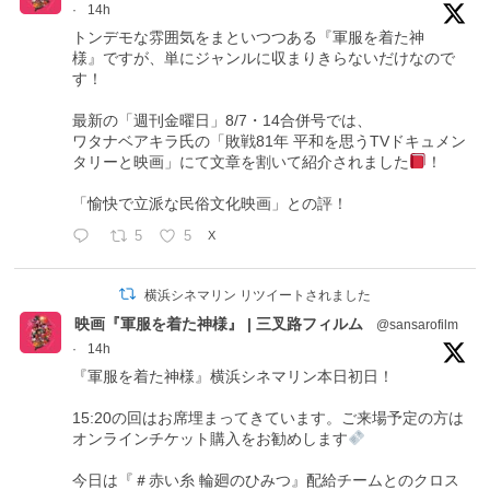
·
14h
トンデモな雰囲気をまといつつある『軍服を着た神
様』ですが、単にジャンルに収まりきらないだけなので
す！
最新の「週刊金曜日」8/7・14合併号では、
ワタナベアキラ氏の「敗戦81年 平和を思うTVドキュメン
タリーと映画」にて文章を割いて紹介されました
！
「愉快で立派な民俗文化映画」との評！
5
5
X
横浜シネマリン リツイートされました
映画『軍服を着た神様』 | 三叉路フィルム
@sansarofilm
·
14h
『軍服を着た神様』横浜シネマリン本日初日！
15:20の回はお席埋まってきています。ご来場予定の方は
オンラインチケット購入をお勧めします
今日は『＃赤い糸 輪廻のひみつ』配給チームとのクロス