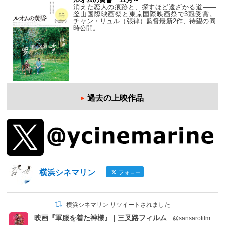
消えた恋人の痕跡と、探すほど遠ざかる道——
釜山国際映画祭と東京国際映画祭で3冠受賞。
チャン・リュル（張律）監督最新2作、待望の同
時公開。
過去の上映作品
横浜シネマリン
フォロー
横浜シネマリン リツイートされました
映画『軍服を着た神様』 | 三叉路フィルム
@sansarofilm