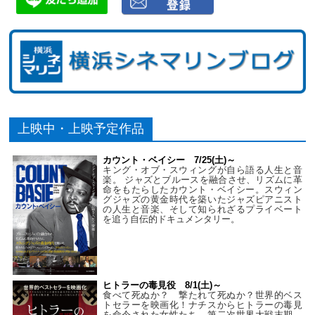
上映中・上映予定作品
カウント・ベイシー 7/25(土)～
キング・オブ・スウィングが自ら語る人生と音
楽。 ジャズとブルースを融合させ、リズムに革
命をもたらしたカウント・ベイシー。スウィン
グジャズの黄金時代を築いたジャズピアニスト
の人生と音楽、そして知られざるプライベート
を追う自伝的ドキュメンタリー。
ヒトラーの毒見役 8/1(土)～
食べて死ぬか？ 撃たれて死ぬか？世界的ベス
トセラーを映画化！ナチスからヒトラーの毒見
を命令された女性たち。第二次世界大戦末期、