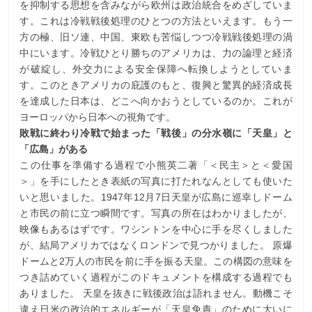
を抑制する思想を含みながら欧州は政治統合をめざしていま
す。これは冷戦戦後処理のひとつの方法といえます。もう一
方の極、旧ソ連、中国、東欧も苦悩しつつ冷戦戦後処理の渦
中にいます。冷戦ひとり勝ちのアメリカは、力の論理と経済
が破綻し、外交力による安全保障へ転換しようとしていま
す。このときアメリカの庇護のもと、復興と驚異的経済成長
を達成した日本は、どこへ向かおうとしているのか。これが
ヨーロッパから日本への視角です。
敗戦に終わり冷戦で始まった「戦後」の分水嶺に「天皇」と
「広島」がある
この仕事を準備する過程で小熊英二著「＜民主＞と＜愛国
＞」を手にしたとき表紙の写真に打たれなんとしても使いた
いと思いました。1947年12月7日天皇が広島に巡幸しドーム
と市民の前に立つ瞬間です。写真の所在はわかりましたが、
映像もあるはずです。ワシントンを中心に手を尽くしました
が、結局アメリカではなくロンドンで見つかりました。 原爆
ドームと2万人の市民を前に手を振る天皇。この構図の意味を
つき詰めていく過程がこのドキュメントを構成する過程でも
ありました。 天皇を抜きに戦後政治は語れません。動機こそ
違え日米の政治的エネルギーが「天皇免責」のために大いに