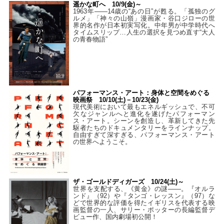
遥かな町へ 10/9(金)～
1963年――14歳の“あの日”が甦る。「孤独のグ
ルメ」「神々の山嶺」漫画家・谷口ジローの世
界的名作が日本初実写化。中年男が中学時代へ
タイムスリップ…人生の選択を見つめ直す“大人
の青春物語”
パフォーマンス・アート：身体と空間をめぐる
映画祭 10/10(土)－10/23(金)
現代美術において最もエネルギッシュで、不可
欠なジャンルへと進化を遂げたパフォーマン
ス・アート。シーンを創造し、革新してきた先
駆者たちのドキュメンタリーをラインナップ。
自由すぎて深すぎる、パフォーマンス・アート
の世界へようこそ。
ザ・ゴールドディガーズ 10/24(土)～
世界を支配する、《黄金》の謎――。『オルラ
ンド』（92）や『タンゴ・レッスン』（97）な
どで世界的な評価を得たイギリスを代表する映
画監督の一人、サリー・ポッターの長編監督デ
ビュー作、国内劇場初公開！