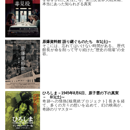
本当にあった知られざる真実
原爆資料館 語り継ぐものたち 8/1(土)～
そこには、忘れてはいけない時間がある。 歴代
館長が命を削って守り続けた”歴史の現場”の全
容。
ひろしま－1945年8月6日、原子雲の下の真実
－ 8/1(土)～
奇跡への情熱[核廃絶プロジェクト] 長きを経
て、多くの方々の想いを込めて、幻の映画が、
奇跡のリマスター