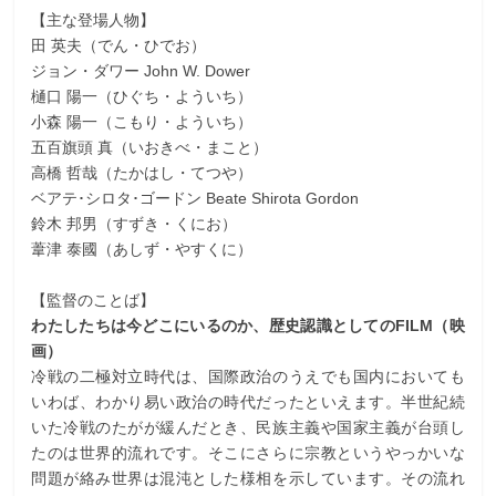
【主な登場人物】
田 英夫（でん・ひでお）
ジョン・ダワー John W. Dower
樋口 陽一（ひぐち・よういち）
小森 陽一（こもり・よういち）
五百旗頭 真（いおきべ・まこと）
高橋 哲哉（たかはし・てつや）
ベアテ･シロタ･ゴードン Beate Shirota Gordon
鈴木 邦男（すずき・くにお）
葦津 泰國（あしず・やすくに）
【監督のことば】
わたしたちは今どこにいるのか、歴史認識としてのFILM（映
画）
冷戦の二極対立時代は、国際政治のうえでも国内においても
いわば、わかり易い政治の時代だったといえます。半世紀続
いた冷戦のたがが緩んだとき、民族主義や国家主義が台頭し
たのは世界的流れです。そこにさらに宗教というやっかいな
問題が絡み世界は混沌とした様相を示しています。その流れ