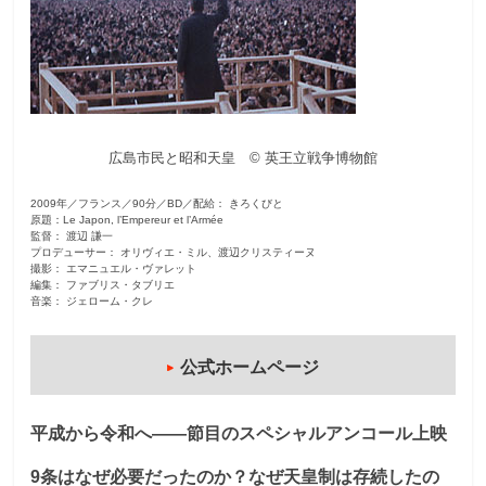
観
た
い
映
画
広島市民と昭和天皇 © 英王立戦争博物館
は
こ
2009年／フランス／90分／BD／配給： きろくびと
の
原題：Le Japon, l’Empereur et l’Armée
監督： 渡辺 謙一
街
プロデューサー： オリヴィエ・ミル、渡辺クリスティーヌ
撮影： エマニュエル・ヴァレット
で
編集： ファブリス・タブリエ
音楽： ジェローム・クレ
公式ホームページ
平成から令和へ――節目のスペシャルアンコール上映
9条はなぜ必要だったのか？なぜ天皇制は存続したの