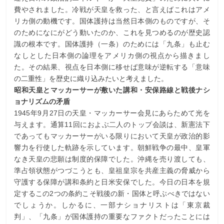
費やされました。冷戦が天皇を救った、と言えばこれはアメ
リカ側の動機です。国体護持は当然日本側のものですが、そ
のためになにがどう動いたのか、これを見つめるのが歴史認
識の根本です。国体護持（一条）のためには「九条」も止む
なしとした日本側の論理をアメリカ側の視点から描きまし
た。その結果、視点を日本側に移せば意味が逆転する「意味
の二重性」を歴史に織り込みたいと考えました。
昭和天皇とマッカーサーが敷いた講和・安保路線と戦後ナシ
ョナリズムの矛盾
1945年9月27日の天皇・マッカーサー会見にあらためて光を
与えます。通算11回におよぶ二人のトップ会談は、新憲法下
であってもマッカーサーがいる限りにおいて天皇が政治的影
響力を行使した軌跡を示しています。朝鮮戦争の最中、皇軍
なき天皇の悲願は制度的保障でした。沖縄を売り渡しても、
準占領状態がつづこうとも、皇祖皇宗を共産主義の脅威から
守護する保障が講和条約と日米安保でした。今日の日本を規
定するこの2つの条約こそ戦後の新・国体と呼ぶべきではない
でしょうか。しかるに、一部ナショナリストは「東京裁
判」、「九条」が国体護持の重要なファクトだったことには