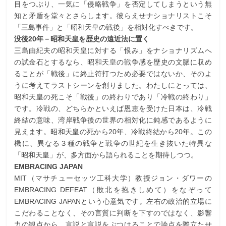
目をつぶり、一気に「侵略戦争」を否定してしまうという無
知と矛盾を堂々とさらします。彼らえせナショナリストこそ
「三島事件」と「昭和天皇の戦後」を相対化すべきです。
没後20年－昭和天皇を歴史の遠近法に置く
三島由紀夫の昭和天皇に対する「恨み」をナショナリズムへ
の試金石とするなら、昭和天皇の戦争感を歴史の文脈に収め
ることが「戦後」に終止符打つため必要ではないか、そのよ
うに考えてラストシーンを創りました。わたしにとっては、
昭和天皇の死こそ「戦後」の終わりであり「冷戦の終わり」
です。冷戦の、どちらかといえば恩恵を受けた日本は、冷戦
終結の意味、湾岸戦争後の世界の相対化に鈍感であるように
見えます。昭和天皇の死から20年、冷戦終結から20年。この
機に、異なる３種の戦争と戦争の世紀を生き抜いた特異な
「昭和天皇」が、多方面から語られることを期待しつつ。
EMBRACING JAPAN
MIT（マサチューセッツ工科大学）教授ジョン・ダワーの
EMBRACING DEFEAT（敗北を抱きしめて）をなぞって
EMBRACING JAPANという心意気です。左右の政治的立場に
こだわることなく、その言質に判断を下すのではなく、影響
力の観点から、言説と言説をぶつけることで論点を際立たせ