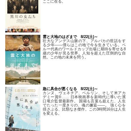
ここに在る。
雲と大地のはざまで 8/22(土)～
壮大なアンデス山脈の下、アルパカの世話をす
る少年――僕らはこの地で今を生きている。ペ
ルー代表のワールドカップ出場に期待を寄せる8
歳の少年が見る世界。人知を超えた圧倒的な自
然。この地の未来を問う。
急に具合が悪くなる 8/22(土)～
カンヌ、ヴェネチア、ベルリン、そして米アカ
デミー賞®…… 日本映画界を新時代に導いた濱
口竜介監督最新作。 国籍も言葉も超えた、人生
でたった一度きりの、魂の邂逅――。 強く心を
揺さぶる、比類なき傑作。この3時間16分は人生
を変える。