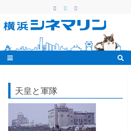
コ
ン
テ
ン
横
ツ
へ
浜
ス
キ
シ
ッ
プ
ネ
天皇と軍隊
マ
リ
ン