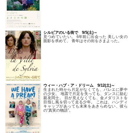
シルビアのいる街で 9/5(土)～
見つめていたい。 6年前に出会った 美しい女の
面影を求めて、 青年はその街をさまよった。
ウィー・ハブ・ア・ドリーム 9/12(土)～
生まれた時から片足がなくても、バレエに夢中
の少女。 地震で片足を失っても、ダンスに励む
親友同士。 目が見えなくても、金メダリストを
目指し風を切って走る少年。 これは、ハンディ
キャップがあっても未来をあきらめない、彼ら
の“真実の物語”。