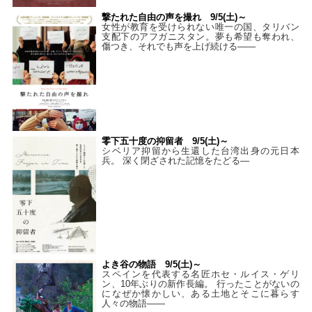
撃たれた自由の声を撮れ 9/5(土)～
女性が教育を受けられない唯一の国、タリバン
支配下のアフガニスタン。夢も希望も奪われ、
傷つき、それでも声を上げ続ける——
零下五十度の抑留者 9/5(土)～
シベリア抑留から生還した台湾出身の元日本
兵。 深く閉ざされた記憶をたどる—
よき谷の物語 9/5(土)～
スペインを代表する名匠ホセ・ルイス・ゲリ
ン、10年ぶりの新作長編。 行ったことがないの
になぜか懐かしい、ある土地とそこに暮らす
人々の物語――