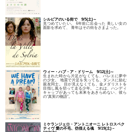
シルビアのいる街で 9/5(土)～
見つめていたい。 6年前に出会った 美しい女の
面影を求めて、 青年はその街をさまよった。
ウィー・ハブ・ア・ドリーム 9/12(土)～
生まれた時から片足がなくても、バレエに夢中
の少女。 地震で片足を失っても、ダンスに励む
親友同士。 目が見えなくても、金メダリストを
目指し風を切って走る少年。 これは、ハンディ
キャップがあっても未来をあきらめない、彼ら
の“真実の物語”。
ミケランジェロ・アントニオーニ レトロスペク
ティヴ 愛の不毛、彷徨える魂 9/19(土)－