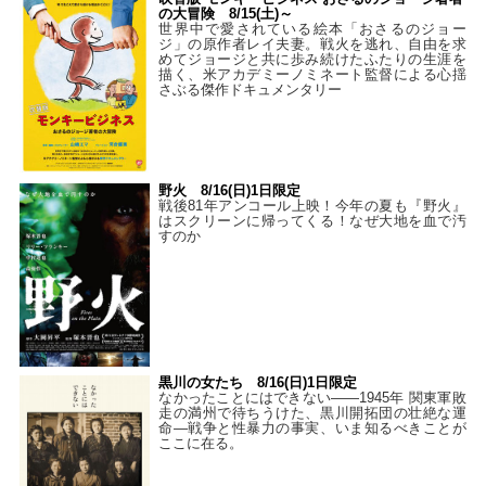
の大冒険 8/15(土)～
世界中で愛されている絵本「おさるのジョー
ジ」の原作者レイ夫妻。戦火を逃れ、自由を求
めてジョージと共に歩み続けたふたりの生涯を
描く、米アカデミーノミネート監督による心揺
さぶる傑作ドキュメンタリー
野火 8/16(日)1日限定
戦後81年アンコール上映！今年の夏も『野火』
はスクリーンに帰ってくる！なぜ大地を血で汚
すのか
黒川の女たち 8/16(日)1日限定
なかったことにはできない——1945年 関東軍敗
走の満州で待ちうけた、黒川開拓団の壮絶な運
命―戦争と性暴力の事実、いま知るべきことが
ここに在る。