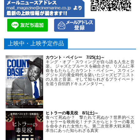
上映中・上映予定作品
カウント・ベイシー 7/25(土)～
キング・オブ・スウィングが自ら語る人生と音
楽。 ジャズとブルースを融合させ、リズムに革
命をもたらしたカウント・ベイシー。スウィン
グジャズの黄金時代を築いたジャズピアニスト
の人生と音楽、そして知られざるプライベート
を追う自伝的ドキュメンタリー。
ヒトラーの毒見役 8/1(土)～
食べて死ぬか？ 撃たれて死ぬか？世界的ベス
トセラーを映画化！ナチスからヒトラーの毒見
を命令された女性たち。第二次世界大戦末期、
本当にあった知られざる真実