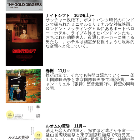
ナイトシフト 10/24(土)～
サッチャー政権下、ポストパンク時代のロンド
ンで撮られたミニマル＆リミナルな対抗映画。
ロンドン・ノッティングヒルにあるポートベロ
ー・ホテル。ライブを終えたバンドマンたち、
おちぶれた伯爵夫人、夜通しポーカーに興じる
男たち…。ホテルは幽霊が彷徨うような境界的
な空間へと化していく。
春樹 11月～
挫折の先で、それでも時間は流れていく—— 釜
山国際映画祭と東京国際映画祭で3冠受賞。 チ
ャン・リュル（張律）監督最新2作、待望の同時
公開。
ルオムの黄昏 11月～
消えた恋人の痕跡と、探すほど遠ざかる道——
釜山国際映画祭と東京国際映画祭で3冠受賞。
チャン・リュル（張律）監督最新2作、待望の同