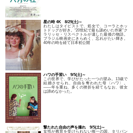
星の時 4K 8/29(土)～
わたしはタイピストで、処⼥で、コーラとホッ
トドッグが好き。“20世紀で最も謎めいた作家”ク
ラリッセ・リスペクトルが遺した最後の物語。
ブラジル映画史にきらめく、忘れがたい輝き。
40年の時を経て⽇本初公開
ハワの手習い 9/5(土)～
この世界で、学びがたった一つの望み。13歳で
結婚させられ、自由を奪われた母〈ハワ〉。
——年を重ね、多くの挫折を経てもなお、彼女
は諦めなかった。
撃たれた自由の声を撮れ 9/5(土)～
女性が教育を受けられない唯一の国、タリバン