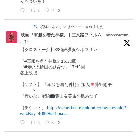
立ち会いを！
6
9
X
横浜シネマリン リツイートされました
映画『軍服を着た神様』 | 三叉路フィルム
@sansarofilm
·
7h
【クロストーク】8/8㊏#横浜シネマリン
『#軍服を着た神様』15:20回
『#赤い糸輪廻のひみつ』17:45回
各上映後
【ゲスト】 『軍服を着た神様』旅人
藤野陽平
×
『赤い糸』配給
葉山友美＆小島あつ子
【チケット】
https://schedule.eigaland.com/schedule?
webKey=4d6c9e5f-bcca-...
3
5
X