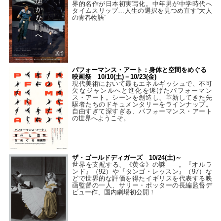
界的名作が日本初実写化。中年男が中学時代へ
タイムスリップ…人生の選択を見つめ直す“大人
の青春物語”
パフォーマンス・アート：身体と空間をめぐる
映画祭 10/10(土)－10/23(金)
現代美術において最もエネルギッシュで、不可
欠なジャンルへと進化を遂げたパフォーマン
ス・アート。シーンを創造し、革新してきた先
駆者たちのドキュメンタリーをラインナップ。
自由すぎて深すぎる、パフォーマンス・アート
の世界へようこそ。
ザ・ゴールドディガーズ 10/24(土)～
世界を支配する、《黄金》の謎――。『オルラ
ンド』（92）や『タンゴ・レッスン』（97）な
どで世界的な評価を得たイギリスを代表する映
画監督の一人、サリー・ポッターの長編監督デ
ビュー作、国内劇場初公開！