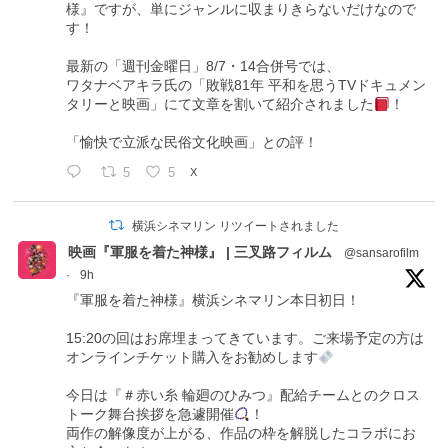
様』ですが、単にジャンルに収まりきらないだけなので
す！
最新の「週刊金曜日」8/7・14合併号では、
ワタナベアキラ氏の「敗戦81年 平和を思うTVドキュメン
タリーと映画」にて文章を割いて紹介されました
！
「愉快で立派な民俗文化映画」との評！
5
5
X
横浜シネマリン リツイートされました
映画『軍服を着た神様』 | 三叉路フィルム
@sansarofilm
·
9h
『軍服を着た神様』横浜シネマリン本日初日！
15:20の回はお席埋まってきています。ご来場予定の方は
オンラインチケット購入をお勧めします
今日は『＃赤い糸 輪廻のひみつ』配給チームとのクロス
トーク舞台挨拶を急遽開催
！
両作の解像度が上がる、作品の枠を解脱したコラボにお