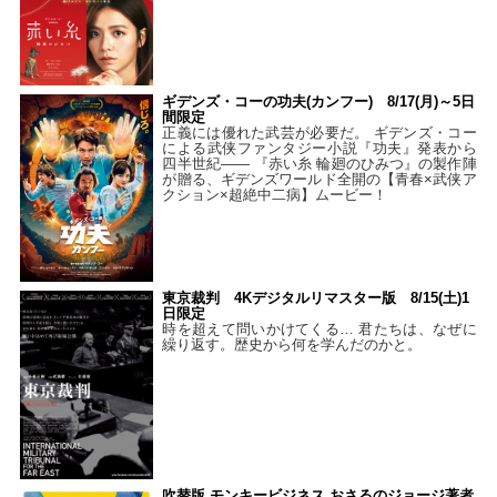
ギデンズ・コーの功夫(カンフー) 8/17(月)～5日
間限定
正義には優れた武芸が必要だ。 ギデンズ・コー
による武侠ファンタジー小説『功夫』発表から
四半世紀―― 『赤い糸 輪廻のひみつ』の製作陣
が贈る、ギデンズワールド全開の【青春×武侠ア
クション×超絶中二病】ムービー！
東京裁判 4Kデジタルリマスター版 8/15(土)1
日限定
時を超えて問いかけてくる… 君たちは、なぜに
繰り返す。歴史から何を学んだのかと。
吹替版 モンキービジネス おさるのジョージ著者