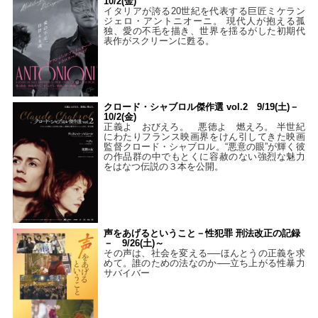
10/2(金)
イタリアが誇る20世紀を代表する巨匠ミケラン
ジェロ・アントニオーニ。 現代人が抱える孤
独、愛の不毛を描き、世界を揺るがした初期代
表作がスクリーンに甦る。
クロード・シャブロル傑作選 vol.2 9/19(土)－
10/2(金)
正義よ おびえろ。 悪徳よ 燃えろ。 半世紀
にわたりフランス映画界をけん引してきた映画
監督クロード・シャブロル。“悪意の眼”が輝く彼
の作品群の中でもとくに容赦のない強烈な魅力
をはなつ伝説の３本を公開。
声をあげるということ－性犯罪 刑法改正の記録
－ 9/26(土)～
その声は、社会を変える──ほんとうの正義を求
めて。誰のための法なのか──立ち上がる性暴力
サバイバー