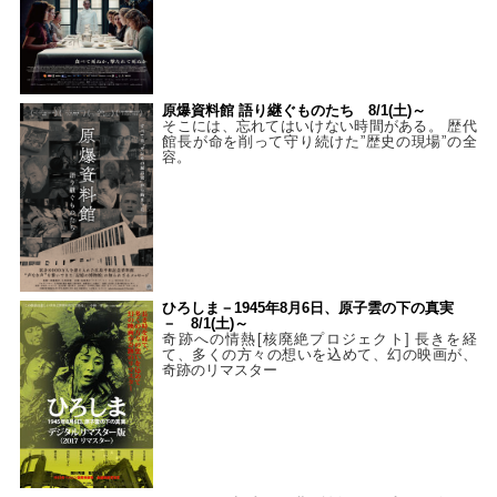
原爆資料館 語り継ぐものたち 8/1(土)～
そこには、忘れてはいけない時間がある。 歴代
館長が命を削って守り続けた”歴史の現場”の全
容。
ひろしま－1945年8月6日、原子雲の下の真実
－ 8/1(土)～
奇跡への情熱[核廃絶プロジェクト] 長きを経
て、多くの方々の想いを込めて、幻の映画が、
奇跡のリマスター