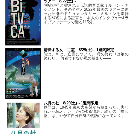
ツアー 8/22(土)～
“神の声” と称される伝説的音楽家ミルトン・ナ
シメント、その半生と2022年最後のツアーに迫
った圧巻のドキュメンタリー。ミルトンを崇拝
する57名による証言と、本人のインタヴュー&ラ
イブフッテージで綴る115分。
清掃する女 亡霊 8/29(土)～1週間限定
能と、AIと、亡霊について。 母の終わりは娘の
終わり、 何者でもない私の始まり――
八月の杜 8/29(土)～1週間限定
物語は、1945年東京大空襲から始まった。失わ
れた記憶と、たしかに残る痛み。誰かの「探し
物」は、やがて自分自身の物語になっていく。