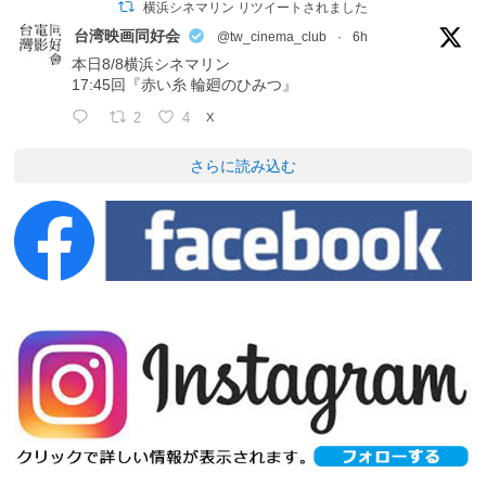
横浜シネマリン リツイートされました
台湾映画同好会
@tw_cinema_club
·
6h
本日8/8横浜シネマリン
17:45回『赤い糸 輪廻のひみつ』
2
4
X
さらに読み込む