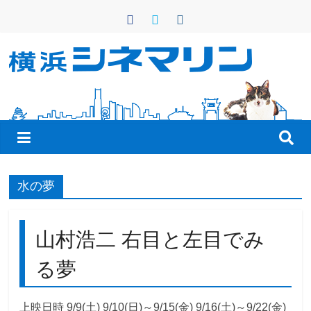
コ
ン
テ
ン
横
ツ
へ
浜
ス
キ
シ
ッ
プ
ネ
水の夢
マ
山村浩二 右目と左目でみ
リ
る夢
ン
上映日時 9/9(土) 9/10(日)～9/15(金) 9/16(土)～9/22(金)