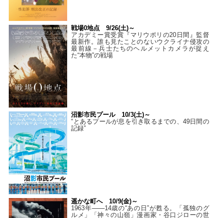
戦場0地点 9/26(土)～
アカデミー賞受賞『マリウポリの20日間』監督
最新作。誰も見たことのないウクライナ侵攻の
最前線－兵士たちのヘルメットカメラが捉え
た“本物”の戦場
沼影市民プール 10/3(土)～
“とあるプールが息を引き取るまでの、49日間の
記録”
遥かな町へ 10/9(金)～
1963年――14歳の“あの日”が甦る。「孤独のグ
ルメ」「神々の山嶺」漫画家・谷口ジローの世