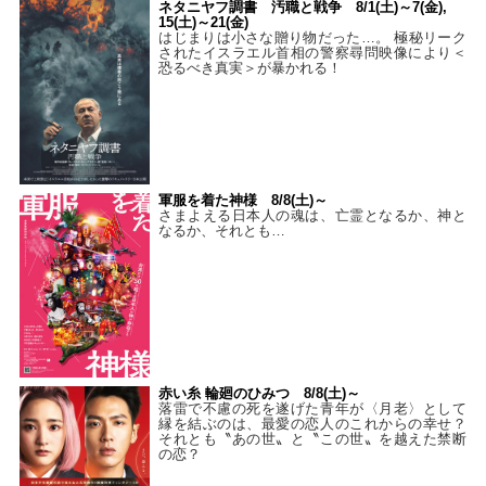
ネタニヤフ調書 汚職と戦争 8/1(土)～7(金),
15(土)～21(金)
はじまりは小さな贈り物だった…。 極秘リーク
されたイスラエル首相の警察尋問映像により＜
恐るべき真実＞が暴かれる！
軍服を着た神様 8/8(土)～
さまよえる日本人の魂は、亡霊となるか、神と
なるか、それとも…
赤い糸 輪廻のひみつ 8/8(土)～
落雷で不慮の死を遂げた青年が〈月老〉として
縁を結ぶのは、最愛の恋人のこれからの幸せ？
それとも〝あの世〟と〝この世〟を越えた禁断
の恋？