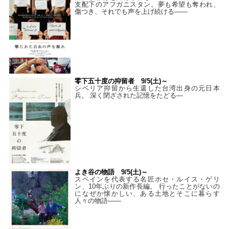
支配下のアフガニスタン。夢も希望も奪われ、
傷つき、それでも声を上げ続ける——
零下五十度の抑留者 9/5(土)～
シベリア抑留から生還した台湾出身の元日本
兵。 深く閉ざされた記憶をたどる—
よき谷の物語 9/5(土)～
スペインを代表する名匠ホセ・ルイス・ゲリ
ン、10年ぶりの新作長編。 行ったことがないの
になぜか懐かしい、ある土地とそこに暮らす
人々の物語――