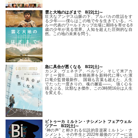
雲と大地のはざまで 8/22(土)～
壮大なアンデス山脈の下、アルパカの世話をす
る少年――僕らはこの地で今を生きている。ペ
ルー代表のワールドカップ出場に期待を寄せる8
歳の少年が見る世界。人知を超えた圧倒的な自
然。この地の未来を問う。
急に具合が悪くなる 8/22(土)～
カンヌ、ヴェネチア、ベルリン、そして米アカ
デミー賞®…… 日本映画界を新時代に導いた濱
口竜介監督最新作。 国籍も言葉も超えた、人生
でたった一度きりの、魂の邂逅――。 強く心を
揺さぶる、比類なき傑作。この3時間16分は人生
を変える。
ビトゥーカ ミルトン・ナシメント フェアウェル
ツアー 8/22(土)～
“神の声” と称される伝説的音楽家ミルトン・ナ
シメント、その半生と2022年最後のツアーに迫