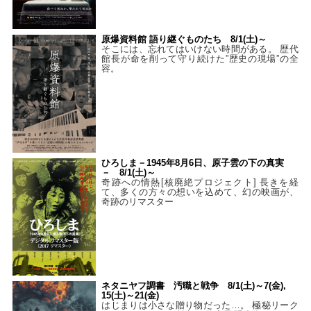
原爆資料館 語り継ぐものたち 8/1(土)～
そこには、忘れてはいけない時間がある。 歴代
館長が命を削って守り続けた”歴史の現場”の全
容。
ひろしま－1945年8月6日、原子雲の下の真実
－ 8/1(土)～
奇跡への情熱[核廃絶プロジェクト] 長きを経
て、多くの方々の想いを込めて、幻の映画が、
奇跡のリマスター
ネタニヤフ調書 汚職と戦争 8/1(土)～7(金),
15(土)～21(金)
はじまりは小さな贈り物だった…。 極秘リーク