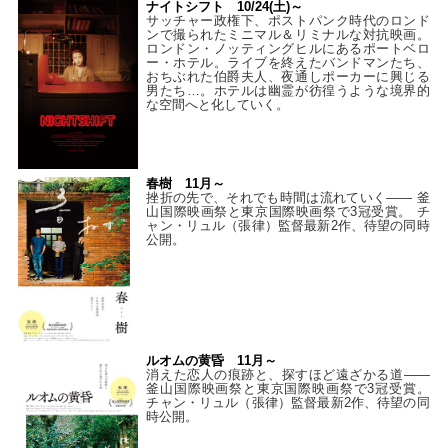
ナイトシフト 10/24(土)～
サッチャー政権下、ポストパンク時代のロンド
ンで撮られたミニマル＆リミナルな対抗映画。
ロンドン・ノッティングヒルにあるポートベロ
ー・ホテル。ライブを終えたバンドマンたち、
おちぶれた伯爵夫人、夜通しポーカーに興じる
男たち…。ホテルは幽霊が彷徨うような境界的
な空間へと化していく。
春樹 11月～
挫折の先で、それでも時間は流れていく—— 釜
山国際映画祭と東京国際映画祭で3冠受賞。 チ
ャン・リュル（張律）監督最新2作、待望の同時
公開。
ルオムの黄昏 11月～
消えた恋人の痕跡と、探すほど遠ざかる道——
釜山国際映画祭と東京国際映画祭で3冠受賞。
チャン・リュル（張律）監督最新2作、待望の同
時公開。