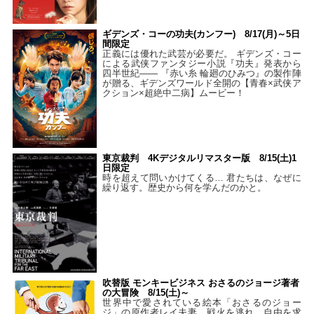
ギデンズ・コーの功夫(カンフー) 8/17(月)～5日
間限定
正義には優れた武芸が必要だ。 ギデンズ・コー
による武侠ファンタジー小説『功夫』発表から
四半世紀―― 『赤い糸 輪廻のひみつ』の製作陣
が贈る、ギデンズワールド全開の【青春×武侠ア
クション×超絶中二病】ムービー！
東京裁判 4Kデジタルリマスター版 8/15(土)1
日限定
時を超えて問いかけてくる… 君たちは、なぜに
繰り返す。歴史から何を学んだのかと。
吹替版 モンキービジネス おさるのジョージ著者
の大冒険 8/15(土)～
世界中で愛されている絵本「おさるのジョー
ジ」の原作者レイ夫妻。戦火を逃れ、自由を求