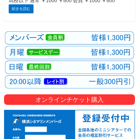
高校以下 通常 ￥1000 ￥800 会員 ￥1000 ￥800
続きを読む
観
た
い
映
画
は
こ
の
街
で
オンラインチケット購入