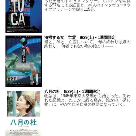
った圧巻のドキュメンタリー。ミルトンを崇拝
する57名による証言と、本人のインタヴュー&ラ
イブフッテージで綴る115分。
清掃する女 亡霊 8/29(土)～1週間限定
能と、AIと、亡霊について。 母の終わりは娘の
終わり、 何者でもない私の始まり――
八月の杜 8/29(土)～1週間限定
物語は、1945年東京大空襲から始まった。失わ
れた記憶と、たしかに残る痛み。誰かの「探し
物」は、やがて自分自身の物語になっていく。