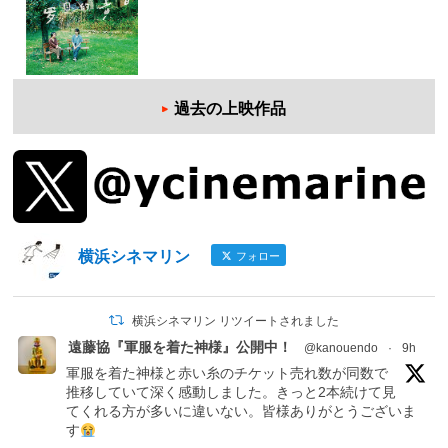
過去の上映作品
横浜シネマリン
フォロー
横浜シネマリン リツイートされました
遠藤協『軍服を着た神様』公開中！
@kanouendo
·
9h
軍服を着た神様と赤い糸のチケット売れ数が同数で
推移していて深く感動しました。きっと2本続けて見
てくれる方が多いに違いない。皆様ありがとうございま
す