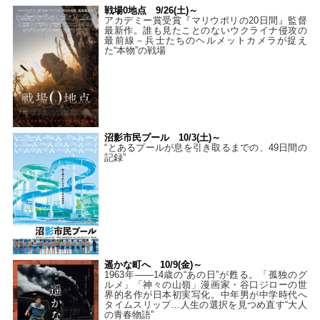
戦場0地点 9/26(土)～
アカデミー賞受賞『マリウポリの20日間』監督
最新作。誰も見たことのないウクライナ侵攻の
最前線－兵士たちのヘルメットカメラが捉え
た“本物”の戦場
沼影市民プール 10/3(土)～
“とあるプールが息を引き取るまでの、49日間の
記録”
遥かな町へ 10/9(金)～
1963年――14歳の“あの日”が甦る。「孤独のグ
ルメ」「神々の山嶺」漫画家・谷口ジローの世
界的名作が日本初実写化。中年男が中学時代へ
タイムスリップ…人生の選択を見つめ直す“大人
の青春物語”