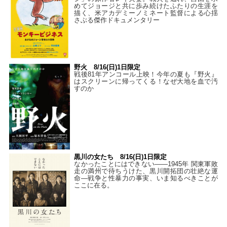
めてジョージと共に歩み続けたふたりの生涯を
描く、米アカデミーノミネート監督による心揺
さぶる傑作ドキュメンタリー
野火 8/16(日)1日限定
戦後81年アンコール上映！今年の夏も『野火』
はスクリーンに帰ってくる！なぜ大地を血で汚
すのか
黒川の女たち 8/16(日)1日限定
なかったことにはできない——1945年 関東軍敗
走の満州で待ちうけた、黒川開拓団の壮絶な運
命―戦争と性暴力の事実、いま知るべきことが
ここに在る。