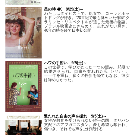
星の時 4K 8/29(土)～
わたしはタイピストで、処⼥で、コーラとホッ
トドッグが好き。“20世紀で最も謎めいた作家”ク
ラリッセ・リスペクトルが遺した最後の物語。
ブラジル映画史にきらめく、忘れがたい輝き。
40年の時を経て⽇本初公開
ハワの手習い 9/5(土)～
この世界で、学びがたった一つの望み。13歳で
結婚させられ、自由を奪われた母〈ハワ〉。
——年を重ね、多くの挫折を経てもなお、彼女
は諦めなかった。
撃たれた自由の声を撮れ 9/5(土)～
女性が教育を受けられない唯一の国、タリバン
支配下のアフガニスタン。夢も希望も奪われ、
傷つき、それでも声を上げ続ける——