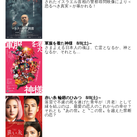
されたイスラエル首相の警察尋問映像により＜
恐るべき真実＞が暴かれる！
軍服を着た神様 8/8(土)～
さまよえる日本人の魂は、亡霊となるか、神と
なるか、それとも…
赤い糸 輪廻のひみつ 8/8(土)～
落雷で不慮の死を遂げた青年が〈月老〉として
縁を結ぶのは、最愛の恋人のこれからの幸せ？
それとも〝あの世〟と〝この世〟を越えた禁断
の恋？