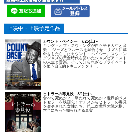
上映中・上映予定作品
カウント・ベイシー 7/25(土)～
キング・オブ・スウィングが自ら語る人生と音
楽。 ジャズとブルースを融合させ、リズムに革
命をもたらしたカウント・ベイシー。スウィン
グジャズの黄金時代を築いたジャズピアニスト
の人生と音楽、そして知られざるプライベート
を追う自伝的ドキュメンタリー。
ヒトラーの毒見役 8/1(土)～
食べて死ぬか？ 撃たれて死ぬか？世界的ベス
トセラーを映画化！ナチスからヒトラーの毒見
を命令された女性たち。第二次世界大戦末期、
本当にあった知られざる真実