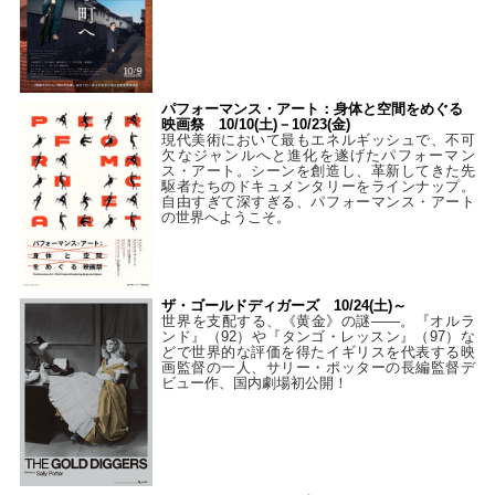
パフォーマンス・アート：身体と空間をめぐる
映画祭 10/10(土)－10/23(金)
現代美術において最もエネルギッシュで、不可
欠なジャンルへと進化を遂げたパフォーマン
ス・アート。シーンを創造し、革新してきた先
駆者たちのドキュメンタリーをラインナップ。
自由すぎて深すぎる、パフォーマンス・アート
の世界へようこそ。
ザ・ゴールドディガーズ 10/24(土)～
世界を支配する、《黄金》の謎――。『オルラ
ンド』（92）や『タンゴ・レッスン』（97）な
どで世界的な評価を得たイギリスを代表する映
画監督の一人、サリー・ポッターの長編監督デ
ビュー作、国内劇場初公開！