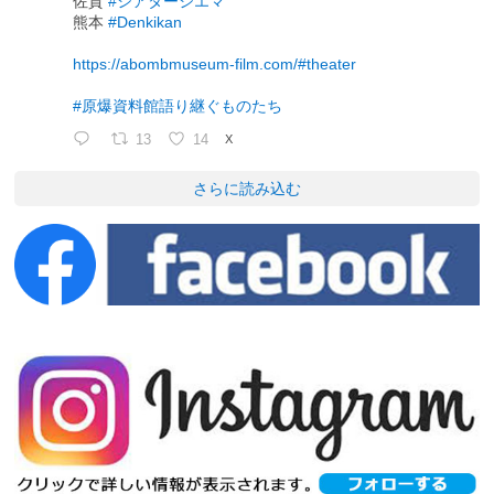
佐賀
#シアターシエマ
熊本
#Denkikan
https://abombmuseum-film.com/#theater
#原爆資料館語り継ぐものたち
13
14
X
さらに読み込む