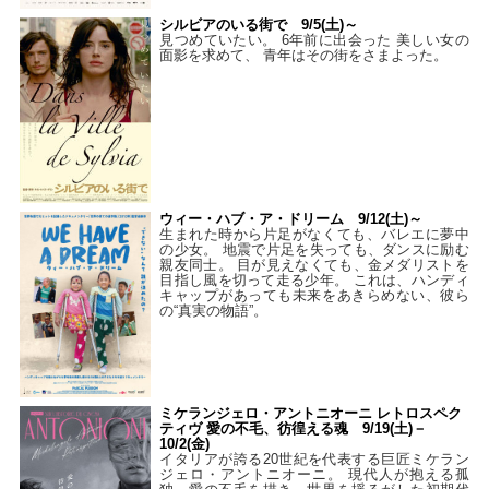
シルビアのいる街で 9/5(土)～
見つめていたい。 6年前に出会った 美しい女の
面影を求めて、 青年はその街をさまよった。
ウィー・ハブ・ア・ドリーム 9/12(土)～
生まれた時から片足がなくても、バレエに夢中
の少女。 地震で片足を失っても、ダンスに励む
親友同士。 目が見えなくても、金メダリストを
目指し風を切って走る少年。 これは、ハンディ
キャップがあっても未来をあきらめない、彼ら
の“真実の物語”。
ミケランジェロ・アントニオーニ レトロスペク
ティヴ 愛の不毛、彷徨える魂 9/19(土)－
10/2(金)
イタリアが誇る20世紀を代表する巨匠ミケラン
ジェロ・アントニオーニ。 現代人が抱える孤