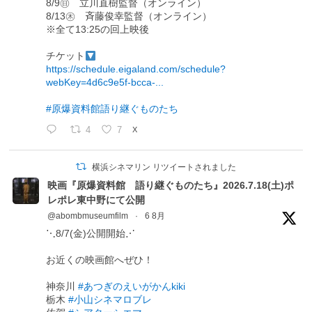
8/9㊐ 立川直樹監督（オンライン）
8/13㊍ 斉藤俊幸監督（オンライン）
※全て13:25の回上映後
チケット
https://schedule.eigaland.com/schedule?
webKey=4d6c9e5f-bcca-...
#原爆資料館語り継ぐものたち
4
7
X
横浜シネマリン リツイートされました
映画『原爆資料館 語り継ぐものたち』2026.7.18(土)ポ
レポレ東中野にて公開
@abombmuseumfilm
·
6 8月
⋱8/7(金)公開開始⋰
お近くの映画館へぜひ！
神奈川
#あつぎのえいがかんkiki
栃木
#小山シネマロブレ