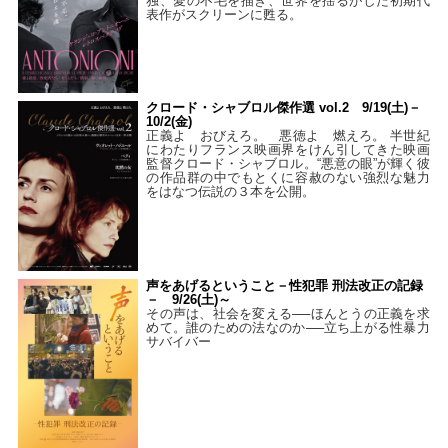
独、愛の不毛を描き、世界を揺るがした初期代
表作がスクリーンに甦る。
クロード・シャブロル傑作選 vol.2 9/19(土)－
10/2(金)
正義よ おびえろ。 悪徳よ 燃えろ。 半世紀
にわたりフランス映画界をけん引してきた映画
監督クロード・シャブロル。“悪意の眼”が輝く彼
の作品群の中でもとくに容赦のない強烈な魅力
をはなつ伝説の３本を公開。
声をあげるということ－性犯罪 刑法改正の記録
－ 9/26(土)～
その声は、社会を変える──ほんとうの正義を求
めて。誰のための法なのか──立ち上がる性暴力
サバイバー