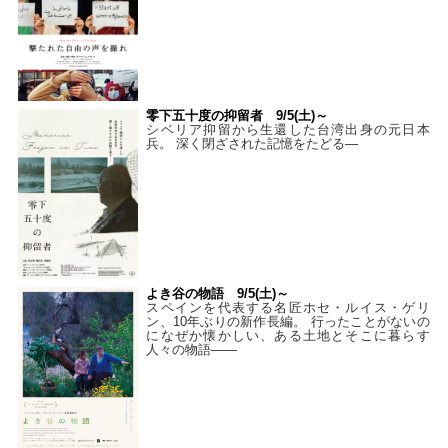
零下五十度の抑留者 9/5(土)～
シベリア抑留から生還した台湾出身の元日本
兵。 深く閉ざされた記憶をたどる—
よき谷の物語 9/5(土)～
スペインを代表する名匠ホセ・ルイス・ゲリ
ン、10年ぶりの新作長編。 行ったことがないの
になぜか懐かしい、ある土地とそこに暮らす
人々の物語――