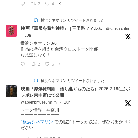
2
4
X
横浜シネマリン リツイートされました
映画『軍服を着た神様』 | 三叉路フィルム
@sansarofilm
·
10h
横浜シネマリン8/8
作品の枠を超えた台湾クロストーク開催！
お見逃しなく！
2
5
X
横浜シネマリン リツイートされました
映画『原爆資料館 語り継ぐものたち』2026.7.18(土)ポ
レポレ東中野にて公開
@abombmuseumfilm
·
10h
トーク情報：神奈川
￣￣￣￣￣￣￣￣￣
#横浜シネマリン
での追加トークが決定。ぜひお出かけく
ださい