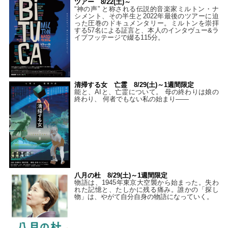
ツアー 8/22(土)～
“神の声” と称される伝説的音楽家ミルトン・ナ
シメント、その半生と2022年最後のツアーに迫
った圧巻のドキュメンタリー。ミルトンを崇拝
する57名による証言と、本人のインタヴュー&ラ
イブフッテージで綴る115分。
清掃する女 亡霊 8/29(土)～1週間限定
能と、AIと、亡霊について。 母の終わりは娘の
終わり、 何者でもない私の始まり――
八月の杜 8/29(土)～1週間限定
物語は、1945年東京大空襲から始まった。失わ
れた記憶と、たしかに残る痛み。誰かの「探し
物」は、やがて自分自身の物語になっていく。