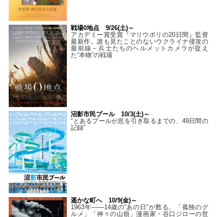
戦場0地点 9/26(土)～
アカデミー賞受賞『マリウポリの20日間』監督
最新作。誰も見たことのないウクライナ侵攻の
最前線－兵士たちのヘルメットカメラが捉え
た“本物”の戦場
沼影市民プール 10/3(土)～
“とあるプールが息を引き取るまでの、49日間の
記録”
遥かな町へ 10/9(金)～
1963年――14歳の“あの日”が甦る。「孤独のグ
ルメ」「神々の山嶺」漫画家・谷口ジローの世