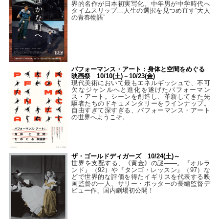
界的名作が日本初実写化。中年男が中学時代へ
タイムスリップ…人生の選択を見つめ直す“大人
の青春物語”
パフォーマンス・アート：身体と空間をめぐる
映画祭 10/10(土)－10/23(金)
現代美術において最もエネルギッシュで、不可
欠なジャンルへと進化を遂げたパフォーマン
ス・アート。シーンを創造し、革新してきた先
駆者たちのドキュメンタリーをラインナップ。
自由すぎて深すぎる、パフォーマンス・アート
の世界へようこそ。
ザ・ゴールドディガーズ 10/24(土)～
世界を支配する、《黄金》の謎――。『オルラ
ンド』（92）や『タンゴ・レッスン』（97）な
どで世界的な評価を得たイギリスを代表する映
画監督の一人、サリー・ポッターの長編監督デ
ビュー作、国内劇場初公開！