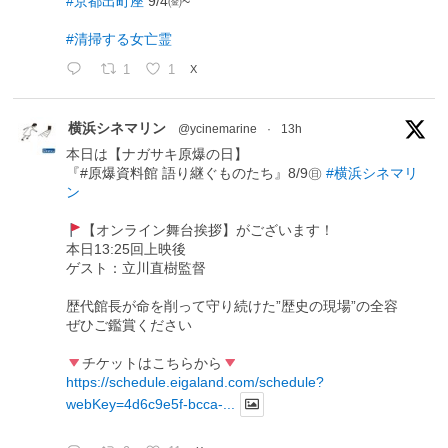
#京都出町座
9/4㈮~
#清掃する女亡霊
1
1
X
横浜シネマリン
@ycinemarine
·
13h
本日は【ナガサキ原爆の日】
『#原爆資料館 語り継ぐものたち』8/9㊐
#横浜シネマリ
ン
【オンライン舞台挨拶】がございます！
本日13:25回上映後
ゲスト：立川直樹監督
歴代館長が命を削って守り続けた”歴史の現場”の全容
ぜひご鑑賞ください
チケットはこちらから
https://schedule.eigaland.com/schedule?
webKey=4d6c9e5f-bcca-...