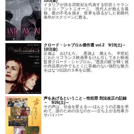
10/2(金)
イタリアが誇る20世紀を代表する巨匠ミケラン
ジェロ・アントニオーニ。 現代人が抱える孤
独、愛の不毛を描き、世界を揺るがした初期代
表作がスクリーンに甦る。
クロード・シャブロル傑作選 vol.2 9/19(土)－
10/2(金)
正義よ おびえろ。 悪徳よ 燃えろ。 半世紀
にわたりフランス映画界をけん引してきた映画
監督クロード・シャブロル。“悪意の眼”が輝く彼
の作品群の中でもとくに容赦のない強烈な魅力
をはなつ伝説の３本を公開。
声をあげるということ－性犯罪 刑法改正の記録
－ 9/26(土)～
その声は、社会を変える──ほんとうの正義を求
めて。誰のための法なのか──立ち上がる性暴力
サバイバー