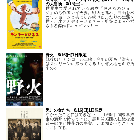
の大冒険 8/15(土)～
世界中で愛されている絵本「おさるのジョー
ジ」の原作者レイ夫妻。戦火を逃れ、自由を求
めてジョージと共に歩み続けたふたりの生涯を
描く、米アカデミーノミネート監督による心揺
さぶる傑作ドキュメンタリー
野火 8/16(日)1日限定
戦後81年アンコール上映！今年の夏も『野火』
はスクリーンに帰ってくる！なぜ大地を血で汚
すのか
黒川の女たち 8/16(日)1日限定
なかったことにはできない——1945年 関東軍敗
走の満州で待ちうけた、黒川開拓団の壮絶な運
命―戦争と性暴力の事実、いま知るべきことが
ここに在る。