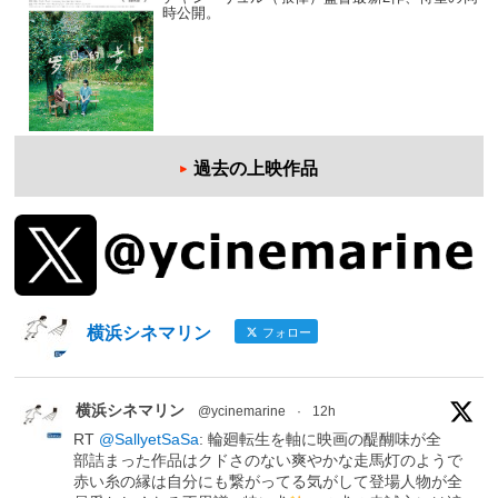
時公開。
過去の上映作品
横浜シネマリン
フォロー
横浜シネマリン
@ycinemarine
·
12h
RT
@SallyetSaSa
: 輪廻転生を軸に映画の醍醐味が全
部詰まった作品はクドさのない爽やかな走馬灯のようで
赤い糸の縁は自分にも繋がってる気がして登場人物が全