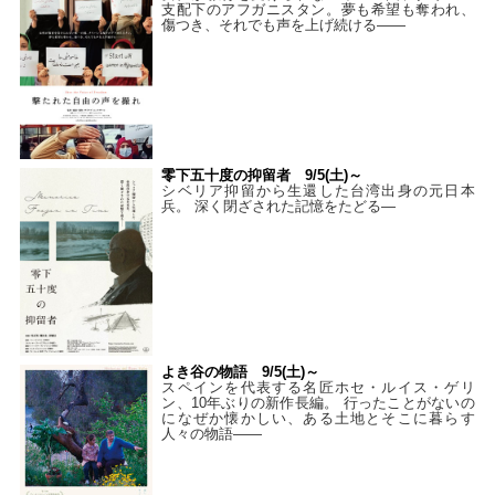
支配下のアフガニスタン。夢も希望も奪われ、
傷つき、それでも声を上げ続ける——
零下五十度の抑留者 9/5(土)～
シベリア抑留から生還した台湾出身の元日本
兵。 深く閉ざされた記憶をたどる—
よき谷の物語 9/5(土)～
スペインを代表する名匠ホセ・ルイス・ゲリ
ン、10年ぶりの新作長編。 行ったことがないの
になぜか懐かしい、ある土地とそこに暮らす
人々の物語――