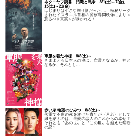
ネタニヤフ調書 汚職と戦争 8/1(土)～7(金),
15(土)～21(金)
はじまりは小さな贈り物だった…。 極秘リーク
されたイスラエル首相の警察尋問映像により＜
恐るべき真実＞が暴かれる！
軍服を着た神様 8/8(土)～
さまよえる日本人の魂は、亡霊となるか、神と
なるか、それとも…
赤い糸 輪廻のひみつ 8/8(土)～
落雷で不慮の死を遂げた青年が〈月老〉として
縁を結ぶのは、最愛の恋人のこれからの幸せ？
それとも〝あの世〟と〝この世〟を越えた禁断
の恋？