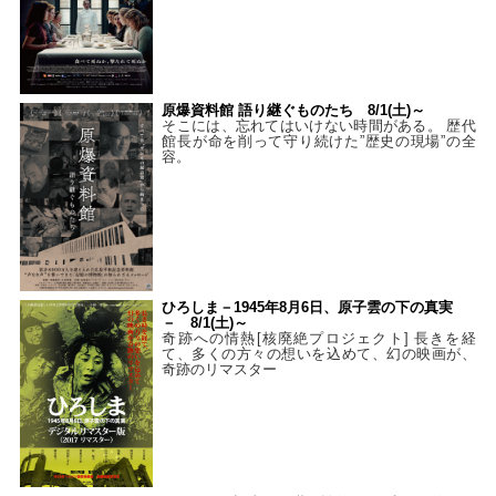
原爆資料館 語り継ぐものたち 8/1(土)～
そこには、忘れてはいけない時間がある。 歴代
館長が命を削って守り続けた”歴史の現場”の全
容。
ひろしま－1945年8月6日、原子雲の下の真実
－ 8/1(土)～
奇跡への情熱[核廃絶プロジェクト] 長きを経
て、多くの方々の想いを込めて、幻の映画が、
奇跡のリマスター