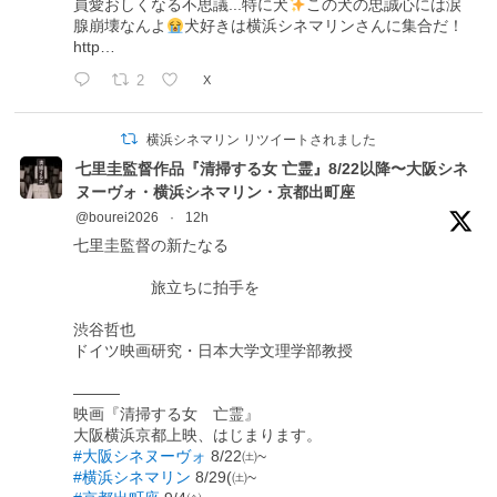
員愛おしくなる不思議...特に犬
この犬の忠誠心には涙
腺崩壊なんよ
犬好きは横浜シネマリンさんに集合だ！
http…
2
X
横浜シネマリン リツイートされました
七里圭監督作品『清掃する女 亡霊』8/22以降〜大阪シネ
ヌーヴォ・横浜シネマリン・京都出町座
@bourei2026
·
12h
七里圭監督の新たなる
旅立ちに拍手を
渋谷哲也
ドイツ映画研究・日本大学文理学部教授
―――
映画『清掃する女 亡霊』
大阪横浜京都上映、はじまります。
#大阪シネヌーヴォ
8/22㈯~
#横浜シネマリン
8/29(㈯~