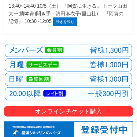
13:40~14:40 10/8（土） 『阿賀に生きる』 トーク山田
観
太一(脚本家)聞き手：清田麻衣子(里山社) 『阿賀の
た
記憶』 10:30~12:05
続きを読む
い
映
画
は
こ
の
街
で
オンラインチケット購入