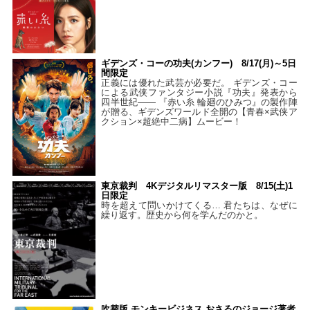
ギデンズ・コーの功夫(カンフー) 8/17(月)～5日
間限定
正義には優れた武芸が必要だ。 ギデンズ・コー
による武侠ファンタジー小説『功夫』発表から
四半世紀―― 『赤い糸 輪廻のひみつ』の製作陣
が贈る、ギデンズワールド全開の【青春×武侠ア
クション×超絶中二病】ムービー！
東京裁判 4Kデジタルリマスター版 8/15(土)1
日限定
時を超えて問いかけてくる… 君たちは、なぜに
繰り返す。歴史から何を学んだのかと。
吹替版 モンキービジネス おさるのジョージ著者