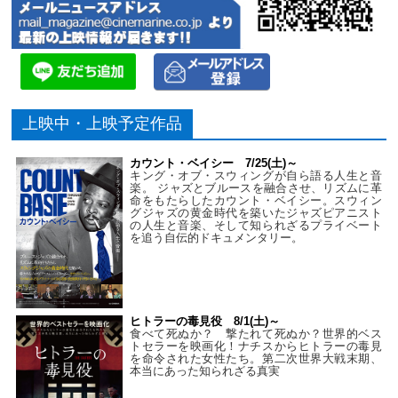
上映中・上映予定作品
カウント・ベイシー 7/25(土)～
キング・オブ・スウィングが自ら語る人生と音
楽。 ジャズとブルースを融合させ、リズムに革
命をもたらしたカウント・ベイシー。スウィン
グジャズの黄金時代を築いたジャズピアニスト
の人生と音楽、そして知られざるプライベート
を追う自伝的ドキュメンタリー。
ヒトラーの毒見役 8/1(土)～
食べて死ぬか？ 撃たれて死ぬか？世界的ベス
トセラーを映画化！ナチスからヒトラーの毒見
を命令された女性たち。第二次世界大戦末期、
本当にあった知られざる真実