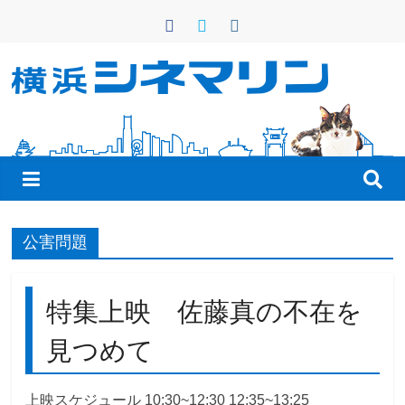
コ
ン
テ
ン
横
ツ
へ
浜
ス
キ
シ
ッ
プ
ネ
公害問題
マ
特集上映 佐藤真の不在を
リ
見つめて
ン
上映スケジュール 10:30~12:30 12:35~13:25