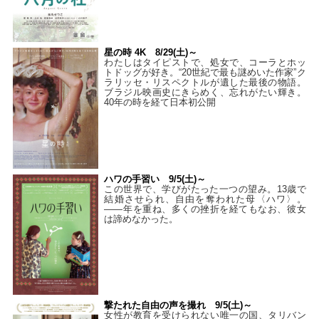
星の時 4K 8/29(土)～
わたしはタイピストで、処⼥で、コーラとホッ
トドッグが好き。“20世紀で最も謎めいた作家”ク
ラリッセ・リスペクトルが遺した最後の物語。
ブラジル映画史にきらめく、忘れがたい輝き。
40年の時を経て⽇本初公開
ハワの手習い 9/5(土)～
この世界で、学びがたった一つの望み。13歳で
結婚させられ、自由を奪われた母〈ハワ〉。
——年を重ね、多くの挫折を経てもなお、彼女
は諦めなかった。
撃たれた自由の声を撮れ 9/5(土)～
女性が教育を受けられない唯一の国、タリバン