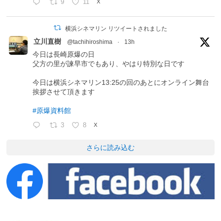
9
11
X
横浜シネマリン リツイートされました
立川直樹
@tachihiroshima
·
13h
今日は長崎原爆の日
父方の里が諫早市でもあり、やはり特別な日です
今日は横浜シネマリン13:25の回のあとにオンライン舞台
挨拶させて頂きます
#原爆資料館
3
8
X
さらに読み込む