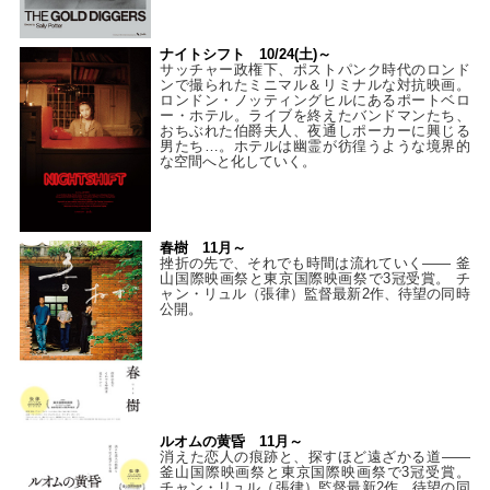
ナイトシフト 10/24(土)～
サッチャー政権下、ポストパンク時代のロンド
ンで撮られたミニマル＆リミナルな対抗映画。
ロンドン・ノッティングヒルにあるポートベロ
ー・ホテル。ライブを終えたバンドマンたち、
おちぶれた伯爵夫人、夜通しポーカーに興じる
男たち…。ホテルは幽霊が彷徨うような境界的
な空間へと化していく。
春樹 11月～
挫折の先で、それでも時間は流れていく—— 釜
山国際映画祭と東京国際映画祭で3冠受賞。 チ
ャン・リュル（張律）監督最新2作、待望の同時
公開。
ルオムの黄昏 11月～
消えた恋人の痕跡と、探すほど遠ざかる道——
釜山国際映画祭と東京国際映画祭で3冠受賞。
チャン・リュル（張律）監督最新2作、待望の同