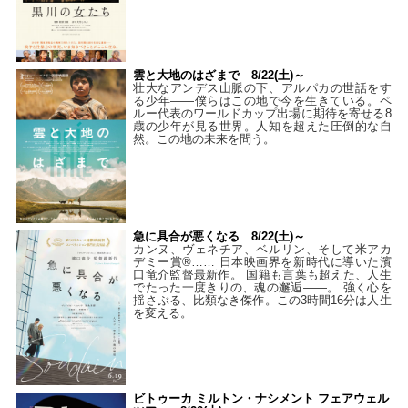
雲と大地のはざまで 8/22(土)～
壮大なアンデス山脈の下、アルパカの世話をす
る少年――僕らはこの地で今を生きている。ペ
ルー代表のワールドカップ出場に期待を寄せる8
歳の少年が見る世界。人知を超えた圧倒的な自
然。この地の未来を問う。
急に具合が悪くなる 8/22(土)～
カンヌ、ヴェネチア、ベルリン、そして米アカ
デミー賞®…… 日本映画界を新時代に導いた濱
口竜介監督最新作。 国籍も言葉も超えた、人生
でたった一度きりの、魂の邂逅――。 強く心を
揺さぶる、比類なき傑作。この3時間16分は人生
を変える。
ビトゥーカ ミルトン・ナシメント フェアウェル