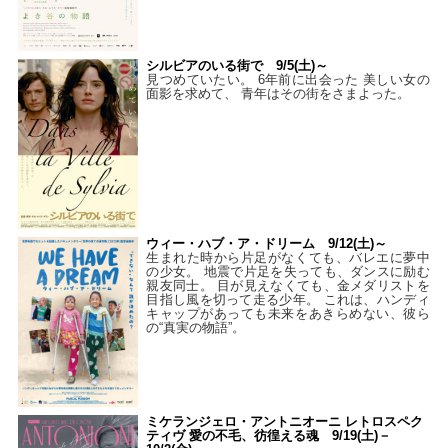
シルビアのいる街で 9/5(土)～
見つめていたい。 6年前に出会った 美しい女の
面影を求めて、 青年はその街をさまよった。
ウィー・ハブ・ア・ドリーム 9/12(土)～
生まれた時から片足がなくても、バレエに夢中
の少女。 地震で片足を失っても、ダンスに励む
親友同士。 目が見えなくても、金メダリストを
目指し風を切って走る少年。 これは、ハンディ
キャップがあっても未来をあきらめない、彼ら
の“真実の物語”。
ミケランジェロ・アントニオーニ レトロスペク
ティヴ 愛の不毛、彷徨える魂 9/19(土)－