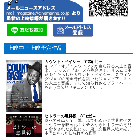
上映中・上映予定作品
カウント・ベイシー 7/25(土)～
キング・オブ・スウィングが自ら語る人生と音
楽。 ジャズとブルースを融合させ、リズムに革
命をもたらしたカウント・ベイシー。スウィン
グジャズの黄金時代を築いたジャズピアニスト
の人生と音楽、そして知られざるプライベート
を追う自伝的ドキュメンタリー。
ヒトラーの毒見役 8/1(土)～
食べて死ぬか？ 撃たれて死ぬか？世界的ベス
トセラーを映画化！ナチスからヒトラーの毒見
を命令された女性たち。第二次世界大戦末期、
本当にあった知られざる真実