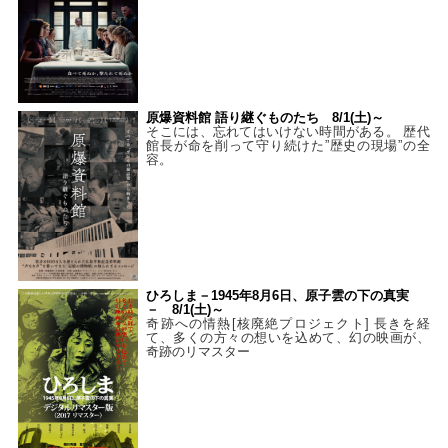
原爆資料館 語り継ぐものたち 8/1(土)～
そこには、忘れてはいけない時間がある。 歴代
館長が命を削って守り続けた”歴史の現場”の全
容。
ひろしま－1945年8月6日、原子雲の下の真実
－ 8/1(土)～
奇跡への情熱[核廃絶プロジェクト] 長きを経
て、多くの方々の想いを込めて、幻の映画が、
奇跡のリマスター