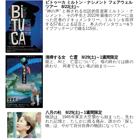
ビトゥーカ ミルトン・ナシメント フェアウェル
ツアー 8/22(土)～
“神の声” と称される伝説的音楽家ミルトン・ナ
シメント、その半生と2022年最後のツアーに迫
った圧巻のドキュメンタリー。ミルトンを崇拝
する57名による証言と、本人のインタヴュー&ラ
イブフッテージで綴る115分。
清掃する女 亡霊 8/29(土)～1週間限定
能と、AIと、亡霊について。 母の終わりは娘の
終わり、 何者でもない私の始まり――
八月の杜 8/29(土)～1週間限定
物語は、1945年東京大空襲から始まった。失わ
れた記憶と、たしかに残る痛み。誰かの「探し
物」は、やがて自分自身の物語になっていく。