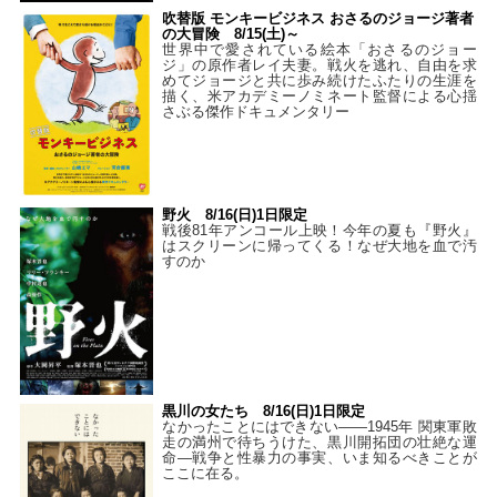
吹替版 モンキービジネス おさるのジョージ著者
の大冒険 8/15(土)～
世界中で愛されている絵本「おさるのジョー
ジ」の原作者レイ夫妻。戦火を逃れ、自由を求
めてジョージと共に歩み続けたふたりの生涯を
描く、米アカデミーノミネート監督による心揺
さぶる傑作ドキュメンタリー
野火 8/16(日)1日限定
戦後81年アンコール上映！今年の夏も『野火』
はスクリーンに帰ってくる！なぜ大地を血で汚
すのか
黒川の女たち 8/16(日)1日限定
なかったことにはできない——1945年 関東軍敗
走の満州で待ちうけた、黒川開拓団の壮絶な運
命―戦争と性暴力の事実、いま知るべきことが
ここに在る。