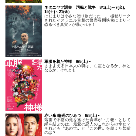
ネタニヤフ調書 汚職と戦争 8/1(土)～7(金),
15(土)～21(金)
はじまりは小さな贈り物だった…。 極秘リーク
されたイスラエル首相の警察尋問映像により＜
恐るべき真実＞が暴かれる！
軍服を着た神様 8/8(土)～
さまよえる日本人の魂は、亡霊となるか、神と
なるか、それとも…
赤い糸 輪廻のひみつ 8/8(土)～
落雷で不慮の死を遂げた青年が〈月老〉として
縁を結ぶのは、最愛の恋人のこれからの幸せ？
それとも〝あの世〟と〝この世〟を越えた禁断
の恋？