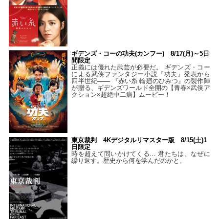
ギデンズ・コーの功夫(カンフー) 8/17(月)～5日
間限定
正義には優れた武芸が必要だ。 ギデンズ・コー
による武侠ファンタジー小説『功夫』発表から
四半世紀―― 『赤い糸 輪廻のひみつ』の製作陣
が贈る、ギデンズワールド全開の【青春×武侠ア
クション×超絶中二病】ムービー！
東京裁判 4Kデジタルリマスター版 8/15(土)1
日限定
時を超えて問いかけてくる… 君たちは、なぜに
繰り返す。歴史から何を学んだのかと。