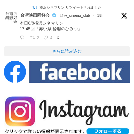
横浜シネマリン リツイートされました
台湾映画同好会
@tw_cinema_club
·
19h
本日8/8横浜シネマリン
17:45回『赤い糸 輪廻のひみつ』
2
4
X
さらに読み込む