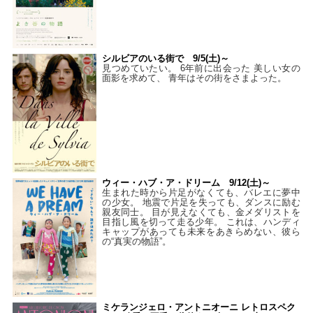
シルビアのいる街で 9/5(土)～
見つめていたい。 6年前に出会った 美しい女の
面影を求めて、 青年はその街をさまよった。
ウィー・ハブ・ア・ドリーム 9/12(土)～
生まれた時から片足がなくても、バレエに夢中
の少女。 地震で片足を失っても、ダンスに励む
親友同士。 目が見えなくても、金メダリストを
目指し風を切って走る少年。 これは、ハンディ
キャップがあっても未来をあきらめない、彼ら
の“真実の物語”。
ミケランジェロ・アントニオーニ レトロスペク