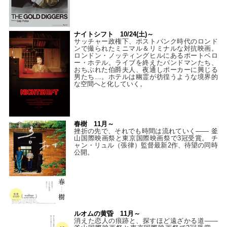
ナイトシフト 10/24(土)～
サッチャー政権下、ポストパンク時代のロンド
ンで撮られたミニマル＆リミナルな対抗映画。
ロンドン・ノッティングヒルにあるポートベロ
ー・ホテル。ライブを終えたバンドマンたち、
おちぶれた伯爵夫人、夜通しポーカーに興じる
男たち…。ホテルは幽霊が彷徨うような境界的
な空間へと化していく。
春樹 11月～
挫折の先で、それでも時間は流れていく—— 釜
山国際映画祭と東京国際映画祭で3冠受賞。 チ
ャン・リュル（張律）監督最新2作、待望の同時
公開。
ルオムの黄昏 11月～
消えた恋人の痕跡と、探すほど遠ざかる道——