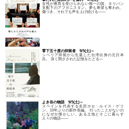
女性が教育を受けられない唯一の国、タリバン
支配下のアフガニスタン。夢も希望も奪われ、
傷つき、それでも声を上げ続ける——
零下五十度の抑留者 9/5(土)～
シベリア抑留から生還した台湾出身の元日本
兵。 深く閉ざされた記憶をたどる—
よき谷の物語 9/5(土)～
スペインを代表する名匠ホセ・ルイス・ゲリ
ン、10年ぶりの新作長編。 行ったことがないの
になぜか懐かしい、ある土地とそこに暮らす
人々の物語――