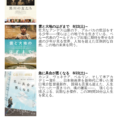
雲と大地のはざまで 8/22(土)～
壮大なアンデス山脈の下、アルパカの世話をす
る少年――僕らはこの地で今を生きている。ペ
ルー代表のワールドカップ出場に期待を寄せる8
歳の少年が見る世界。人知を超えた圧倒的な自
然。この地の未来を問う。
急に具合が悪くなる 8/22(土)～
カンヌ、ヴェネチア、ベルリン、そして米アカ
デミー賞®…… 日本映画界を新時代に導いた濱
口竜介監督最新作。 国籍も言葉も超えた、人生
でたった一度きりの、魂の邂逅――。 強く心を
揺さぶる、比類なき傑作。この3時間16分は人生
を変える。