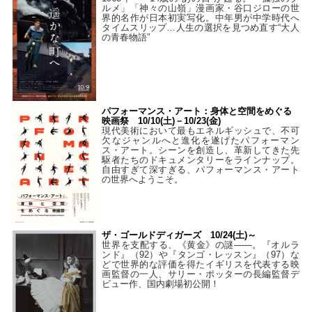
ルメ」「神々の山嶺」漫画家・谷口ジローの世
界的名作が日本初実写化。中年男が中学時代へ
タイムスリップ…人生の選択を見つめ直す“大人
の青春物語”
パフォーマンス・アート：身体と空間をめぐる
映画祭 10/10(土)－10/23(金)
現代美術において最もエネルギッシュで、不可
欠なジャンルへと進化を遂げたパフォーマン
ス・アート。シーンを創造し、革新してきた先
駆者たちのドキュメンタリーをラインナップ。
自由すぎて深すぎる、パフォーマンス・アート
の世界へようこそ。
ザ・ゴールドディガーズ 10/24(土)～
世界を支配する、《黄金》の謎――。『オルラ
ンド』（92）や『タンゴ・レッスン』（97）な
どで世界的な評価を得たイギリスを代表する映
画監督の一人、サリー・ポッターの長編監督デ
ビュー作、国内劇場初公開！