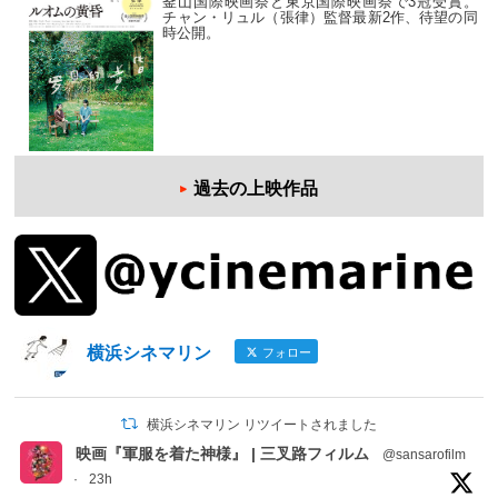
釜山国際映画祭と東京国際映画祭で3冠受賞。
チャン・リュル（張律）監督最新2作、待望の同
時公開。
過去の上映作品
横浜シネマリン
フォロー
横浜シネマリン リツイートされました
映画『軍服を着た神様』 | 三叉路フィルム
@sansarofilm
·
23h