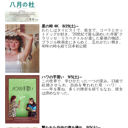
星の時 4K 8/29(土)～
わたしはタイピストで、処⼥で、コーラとホッ
トドッグが好き。“20世紀で最も謎めいた作家”ク
ラリッセ・リスペクトルが遺した最後の物語。
ブラジル映画史にきらめく、忘れがたい輝き。
40年の時を経て⽇本初公開
ハワの手習い 9/5(土)～
この世界で、学びがたった一つの望み。13歳で
結婚させられ、自由を奪われた母〈ハワ〉。
——年を重ね、多くの挫折を経てもなお、彼女
は諦めなかった。
撃たれた自由の声を撮れ 9/5(土)～