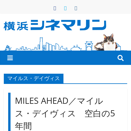
コ
ン
テ
ン
横
ツ
へ
浜
ス
キ
シ
ッ
プ
ネ
マイルス・デイヴィス
マ
MILES AHEAD／マイル
リ
ス・デイヴィス 空白の5
年間
ン