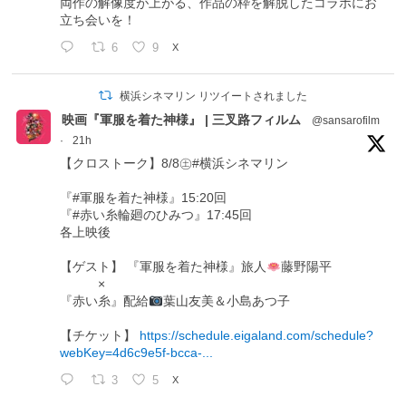
両作の解像度が上がる、作品の枠を解脱したコラボにお
立ち会いを！
6
9
X
横浜シネマリン リツイートされました
映画『軍服を着た神様』 | 三叉路フィルム
@sansarofilm
·
21h
【クロストーク】8/8㊏#横浜シネマリン
『#軍服を着た神様』15:20回
『#赤い糸輪廻のひみつ』17:45回
各上映後
【ゲスト】 『軍服を着た神様』旅人
藤野陽平
×
『赤い糸』配給
葉山友美＆小島あつ子
【チケット】
https://schedule.eigaland.com/schedule?
webKey=4d6c9e5f-bcca-...
3
5
X