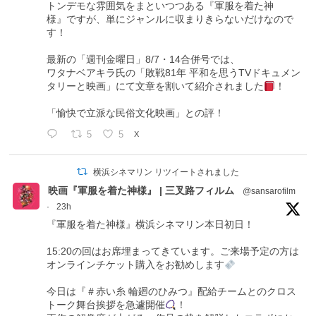
トンデモな雰囲気をまといつつある『軍服を着た神
様』ですが、単にジャンルに収まりきらないだけなので
す！
最新の「週刊金曜日」8/7・14合併号では、
ワタナベアキラ氏の「敗戦81年 平和を思うTVドキュメン
タリーと映画」にて文章を割いて紹介されました
！
「愉快で立派な民俗文化映画」との評！
5
5
X
横浜シネマリン リツイートされました
映画『軍服を着た神様』 | 三叉路フィルム
@sansarofilm
·
23h
『軍服を着た神様』横浜シネマリン本日初日！
15:20の回はお席埋まってきています。ご来場予定の方は
オンラインチケット購入をお勧めします
今日は『＃赤い糸 輪廻のひみつ』配給チームとのクロス
トーク舞台挨拶を急遽開催
！