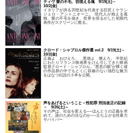
ティヴ 愛の不毛、彷徨える魂 9/19(土)－
10/2(金)
イタリアが誇る20世紀を代表する巨匠ミケラン
ジェロ・アントニオーニ。 現代人が抱える孤
独、愛の不毛を描き、世界を揺るがした初期代
表作がスクリーンに甦る。
クロード・シャブロル傑作選 vol.2 9/19(土)－
10/2(金)
正義よ おびえろ。 悪徳よ 燃えろ。 半世紀
にわたりフランス映画界をけん引してきた映画
監督クロード・シャブロル。“悪意の眼”が輝く彼
の作品群の中でもとくに容赦のない強烈な魅力
をはなつ伝説の３本を公開。
声をあげるということ－性犯罪 刑法改正の記録
－ 9/26(土)～
その声は、社会を変える──ほんとうの正義を求
めて。誰のための法なのか──立ち上がる性暴力
サバイバー