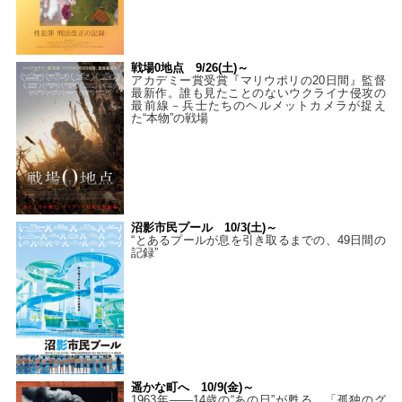
戦場0地点 9/26(土)～
アカデミー賞受賞『マリウポリの20日間』監督
最新作。誰も見たことのないウクライナ侵攻の
最前線－兵士たちのヘルメットカメラが捉え
た“本物”の戦場
沼影市民プール 10/3(土)～
“とあるプールが息を引き取るまでの、49日間の
記録”
遥かな町へ 10/9(金)～
1963年――14歳の“あの日”が甦る。「孤独のグ