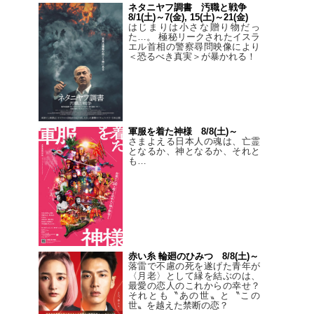
ネタニヤフ調書 汚職と戦争
8/1(土)～7(金), 15(土)～21(金)
はじまりは小さな贈り物だっ
た…。 極秘リークされたイスラ
エル首相の警察尋問映像により
＜恐るべき真実＞が暴かれる！
軍服を着た神様 8/8(土)～
さまよえる日本人の魂は、亡霊
となるか、神となるか、それと
も…
赤い糸 輪廻のひみつ 8/8(土)～
落雷で不慮の死を遂げた青年が
〈月老〉として縁を結ぶのは、
最愛の恋人のこれからの幸せ？
それとも〝あの世〟と〝この
世〟を越えた禁断の恋？