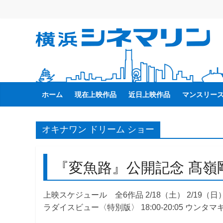
コ
ン
テ
横
ン
ツ
へ
浜
ス
キ
ホーム
現在上映作品
近日上映作品
マンスリー
シ
ッ
プ
ネ
オキナワン ドリーム ショー
マ
『変魚路』公開記念 髙嶺
リ
上映スケジュール 全6作品 2/18（土） 2/19（日） 2
ン
ラダイスビュー〈特別版〉 18:00-20:05 ウンタマギル