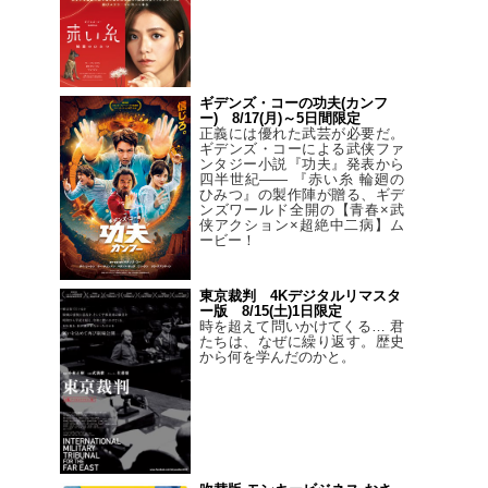
ギデンズ・コーの功夫(カンフ
ー) 8/17(月)～5日間限定
正義には優れた武芸が必要だ。
ギデンズ・コーによる武侠ファ
ンタジー小説『功夫』発表から
四半世紀―― 『赤い糸 輪廻の
ひみつ』の製作陣が贈る、ギデ
ンズワールド全開の【青春×武
侠アクション×超絶中二病】ム
ービー！
東京裁判 4Kデジタルリマスタ
ー版 8/15(土)1日限定
時を超えて問いかけてくる… 君
たちは、なぜに繰り返す。歴史
から何を学んだのかと。