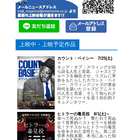
上映中・上映予定作品
カウント・ベイシー 7/25(土)
～
キング・オブ・スウィングが自
ら語る人生と音楽。 ジャズとブ
ルースを融合させ、リズムに革
命をもたらしたカウント・ベイ
シー。スウィングジャズの黄金
時代を築いたジャズピアニスト
の人生と音楽、そして知られざ
るプライベートを追う自伝的ド
キュメンタリー。
ヒトラーの毒見役 8/1(土)～
食べて死ぬか？ 撃たれて死ぬ
か？世界的ベストセラーを映画
化！ナチスからヒトラーの毒見
を命令された女性たち。第二次
世界大戦末期、本当にあった知