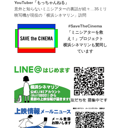
YouTuber「もっちゃんねる」
意外と知らないミニシアターの裏話が続々…35ミリ
映写機が現役の「横浜シネマリン」訪問
#SaveTheCinema
「ミニシアターを救
え！」プロジェクト
横浜シネマリンも賛同し
ています