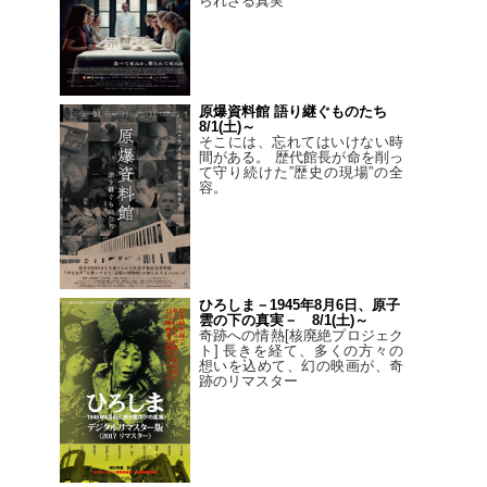
られざる真実
原爆資料館 語り継ぐものたち
8/1(土)～
そこには、忘れてはいけない時
間がある。 歴代館長が命を削っ
て守り続けた”歴史の現場”の全
容。
ひろしま－1945年8月6日、原子
雲の下の真実－ 8/1(土)～
奇跡への情熱[核廃絶プロジェク
ト] 長きを経て、多くの方々の
想いを込めて、幻の映画が、奇
跡のリマスター