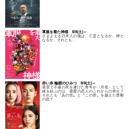
軍服を着た神様 8/8(土)～
さまよえる日本人の魂は、亡霊となるか、神と
なるか、それとも…
赤い糸 輪廻のひみつ 8/8(土)～
落雷で不慮の死を遂げた青年が〈月老〉として
縁を結ぶのは、最愛の恋人のこれからの幸せ？
それとも〝あの世〟と〝この世〟を越えた禁断
の恋？