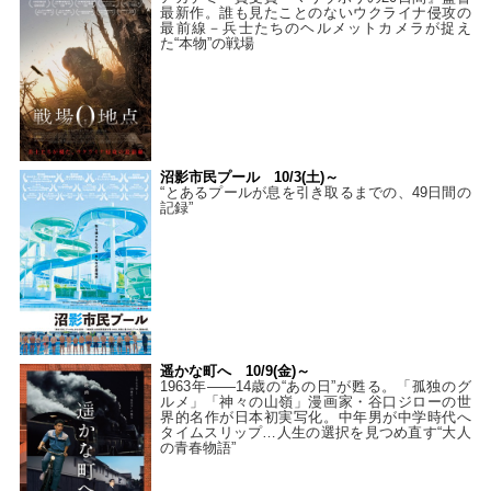
最新作。誰も見たことのないウクライナ侵攻の
最前線－兵士たちのヘルメットカメラが捉え
た“本物”の戦場
沼影市民プール 10/3(土)～
“とあるプールが息を引き取るまでの、49日間の
記録”
遥かな町へ 10/9(金)～
1963年――14歳の“あの日”が甦る。「孤独のグ
ルメ」「神々の山嶺」漫画家・谷口ジローの世
界的名作が日本初実写化。中年男が中学時代へ
タイムスリップ…人生の選択を見つめ直す“大人
の青春物語”