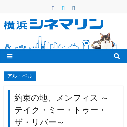
コ
ン
テ
ン
横
ツ
へ
浜
ス
キ
シ
ッ
プ
ネ
アル・ベル
マ
約束の地、メンフィス ～
リ
テイク・ミー・トゥー・
ザ・リバー～
ン