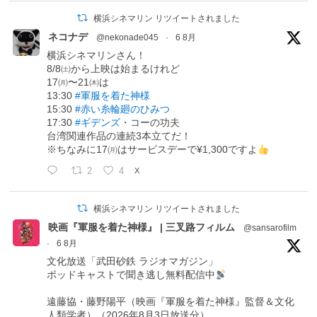
横浜シネマリン リツイートされました
ネコナデ
@nekonade045
·
6 8月
横浜シネマリンさん！
8/8㈯から上映は始まるけれど
17㈪〜21㈭は
13:30
#軍服を着た神様
15:30
#赤い糸輪廻のひみつ
17:30
#ギデンズ
・コーの功夫
台湾関連作品の連続3本立てだ！
※ちなみに17㈪はサービスデーで¥1,300ですよ
2
4
X
横浜シネマリン リツイートされました
映画『軍服を着た神様』 | 三叉路フィルム
@sansarofilm
·
6 8月
文化放送「武田砂鉄 ラジオマガジン」
ポッドキャストで聞き逃し無料配信中
遠藤協・藤野陽平（映画『軍服を着た神様』監督＆文化
人類学者）（2026年8月3日放送分）