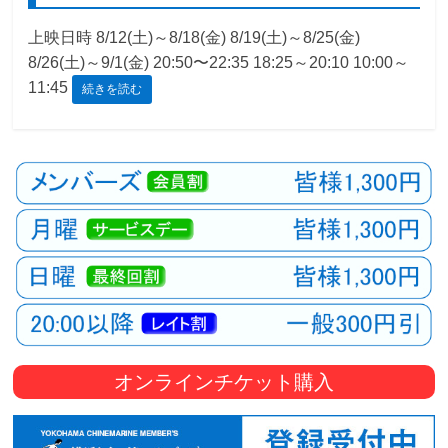
観
上映日時 8/12(土)～8/18(金) 8/19(土)～8/25(金)
た
8/26(土)～9/1(金) 20:50〜22:35 18:25～20:10 10:00～
い
11:45
続きを読む
映
画
は
こ
の
街
で
オンラインチケット購入