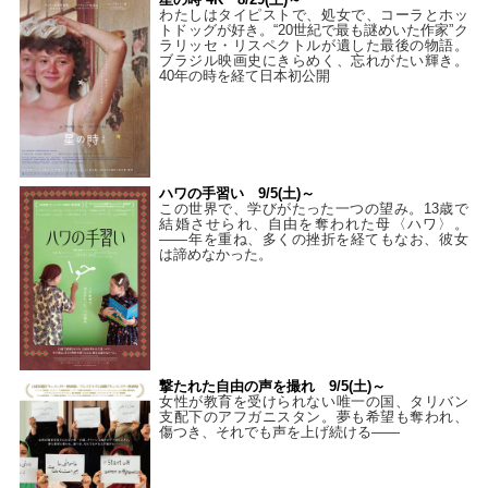
わたしはタイピストで、処⼥で、コーラとホッ
トドッグが好き。“20世紀で最も謎めいた作家”ク
ラリッセ・リスペクトルが遺した最後の物語。
ブラジル映画史にきらめく、忘れがたい輝き。
40年の時を経て⽇本初公開
ハワの手習い 9/5(土)～
この世界で、学びがたった一つの望み。13歳で
結婚させられ、自由を奪われた母〈ハワ〉。
——年を重ね、多くの挫折を経てもなお、彼女
は諦めなかった。
撃たれた自由の声を撮れ 9/5(土)～
女性が教育を受けられない唯一の国、タリバン
支配下のアフガニスタン。夢も希望も奪われ、
傷つき、それでも声を上げ続ける——