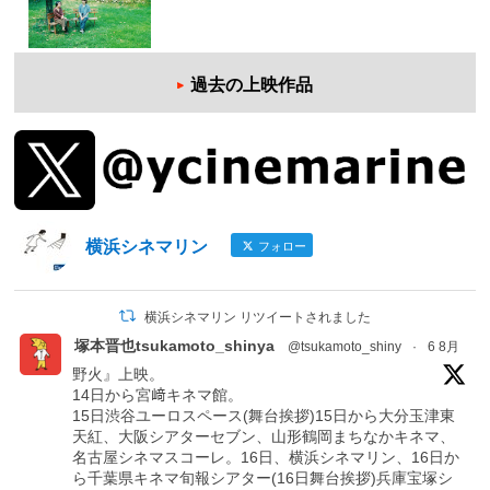
過去の上映作品
横浜シネマリン
フォロー
横浜シネマリン リツイートされました
塚本晋也tsukamoto_shinya
@tsukamoto_shiny
·
6 8月
野火』上映。
14日から宮﨑キネマ館。
15日渋谷ユーロスペース(舞台挨拶)15日から大分玉津東
天紅、大阪シアターセブン、山形鶴岡まちなかキネマ、
名古屋シネマスコーレ。16日、横浜シネマリン、16日か
ら千葉県キネマ旬報シアター(16日舞台挨拶)兵庫宝塚シ