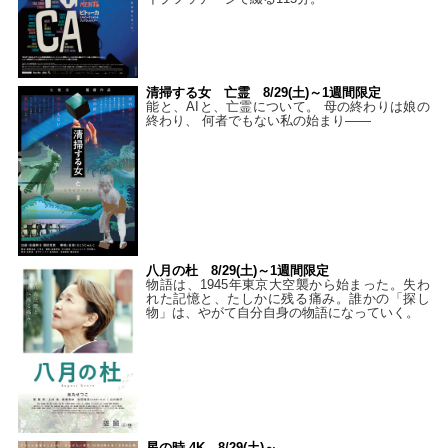
清掃する女 亡霊 8/29(土)～1週間限定
能と、AIと、亡霊について。 母の終わりは娘の
終わり、 何者でもない私の始まり――
八月の杜 8/29(土)～1週間限定
物語は、1945年東京大空襲から始まった。失わ
れた記憶と、たしかに残る痛み。誰かの「探し
物」は、やがて自分自身の物語になっていく。
星の時 4K 8/29(土)～