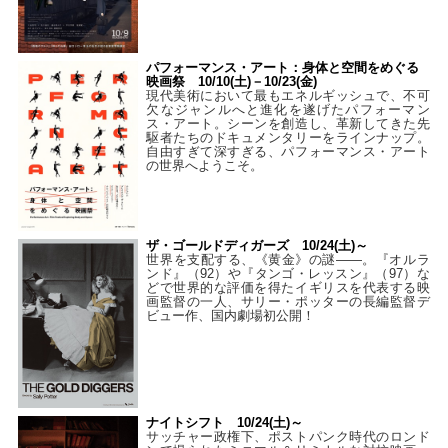
パフォーマンス・アート：身体と空間をめぐる
映画祭 10/10(土)－10/23(金)
現代美術において最もエネルギッシュで、不可
欠なジャンルへと進化を遂げたパフォーマン
ス・アート。シーンを創造し、革新してきた先
駆者たちのドキュメンタリーをラインナップ。
自由すぎて深すぎる、パフォーマンス・アート
の世界へようこそ。
ザ・ゴールドディガーズ 10/24(土)～
世界を支配する、《黄金》の謎――。『オルラ
ンド』（92）や『タンゴ・レッスン』（97）な
どで世界的な評価を得たイギリスを代表する映
画監督の一人、サリー・ポッターの長編監督デ
ビュー作、国内劇場初公開！
ナイトシフト 10/24(土)～
サッチャー政権下、ポストパンク時代のロンド