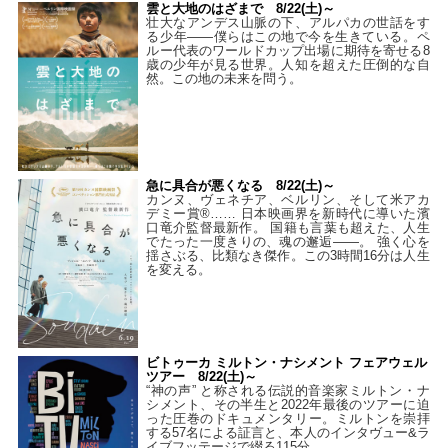
雲と大地のはざまで 8/22(土)～
壮大なアンデス山脈の下、アルパカの世話をす
る少年――僕らはこの地で今を生きている。ペ
ルー代表のワールドカップ出場に期待を寄せる8
歳の少年が見る世界。人知を超えた圧倒的な自
然。この地の未来を問う。
急に具合が悪くなる 8/22(土)～
カンヌ、ヴェネチア、ベルリン、そして米アカ
デミー賞®…… 日本映画界を新時代に導いた濱
口竜介監督最新作。 国籍も言葉も超えた、人生
でたった一度きりの、魂の邂逅――。 強く心を
揺さぶる、比類なき傑作。この3時間16分は人生
を変える。
ビトゥーカ ミルトン・ナシメント フェアウェル
ツアー 8/22(土)～
“神の声” と称される伝説的音楽家ミルトン・ナ
シメント、その半生と2022年最後のツアーに迫
った圧巻のドキュメンタリー。ミルトンを崇拝
する57名による証言と、本人のインタヴュー&ラ
イブフッテージで綴る115分。