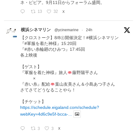
ネ・ピピア。9月11日からフォーラム盛岡。
13
32
X
横浜シネマリン
@ycinemarine
·
24h
【クロストーク】8/8㊏開催決定！#横浜シネマリン
『#軍服を着た神様』15:20回
『#赤い糸輪廻のひみつ』17:45回
各上映後
【ゲスト】
『軍服を着た神様』旅人
藤野陽平さん
×
『赤い糸』配給
葉山友美さん＆小島あつ子さん
さてさてどうなることやら！
【チケット】
https://schedule.eigaland.com/schedule?
webKey=4d6c9e5f-bcca-...
3
3
X