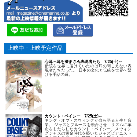
上映中・上映予定作品
心耳～耳を澄まさぬ表現者たち 7/25(土)～
伝統を世界に届けていたのは耳の聞こえない表
現者たちだった。 日本の文化と伝統を世界へ繋
げる手話の縁。
カウント・ベイシー 7/25(土)～
キング・オブ・スウィングが自ら語る人生と音
楽。 ジャズとブルースを融合させ、リズムに革
命をもたらしたカウント・ベイシー。スウィン
グジャズの黄金時代を築いたジャズピアニスト