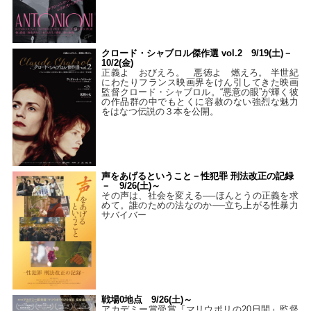
クロード・シャブロル傑作選 vol.2 9/19(土)－
10/2(金)
正義よ おびえろ。 悪徳よ 燃えろ。 半世紀
にわたりフランス映画界をけん引してきた映画
監督クロード・シャブロル。“悪意の眼”が輝く彼
の作品群の中でもとくに容赦のない強烈な魅力
をはなつ伝説の３本を公開。
声をあげるということ－性犯罪 刑法改正の記録
－ 9/26(土)～
その声は、社会を変える──ほんとうの正義を求
めて。誰のための法なのか──立ち上がる性暴力
サバイバー
戦場0地点 9/26(土)～
アカデミー賞受賞『マリウポリの20日間』監督