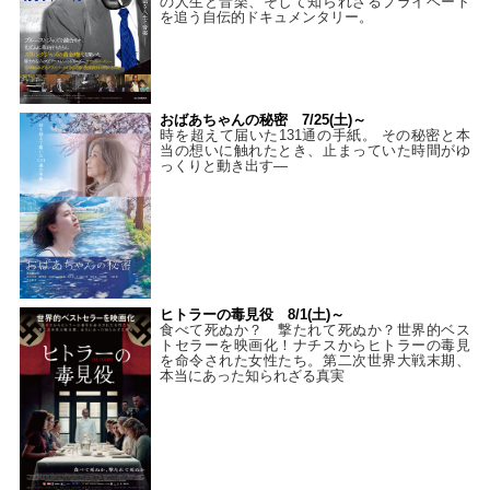
の人生と音楽、そして知られざるプライベート
を追う自伝的ドキュメンタリー。
おばあちゃんの秘密 7/25(土)～
時を超えて届いた131通の手紙。 その秘密と本
当の想いに触れたとき、止まっていた時間がゆ
っくりと動き出す―
ヒトラーの毒見役 8/1(土)～
食べて死ぬか？ 撃たれて死ぬか？世界的ベス
トセラーを映画化！ナチスからヒトラーの毒見
を命令された女性たち。第二次世界大戦末期、
本当にあった知られざる真実