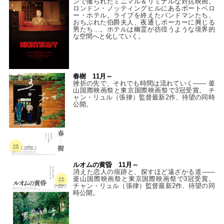
ンで撮られたミニマル＆リミナルな対抗映画。
ロンドン・ノッティングヒルにあるポートベロ
ー・ホテル。ライブを終えたバンドマンたち、
おちぶれた伯爵夫人、夜通しポーカーに興じる
男たち…。ホテルは幽霊が彷徨うような境界的
な空間へと化していく。
春樹 11月～
挫折の先で、それでも時間は流れていく—— 釜
山国際映画祭と東京国際映画祭で3冠受賞。 チ
ャン・リュル（張律）監督最新2作、待望の同時
公開。
ルオムの黄昏 11月～
消えた恋人の痕跡と、探すほど遠ざかる道——
釜山国際映画祭と東京国際映画祭で3冠受賞。
チャン・リュル（張律）監督最新2作、待望の同
時公開。