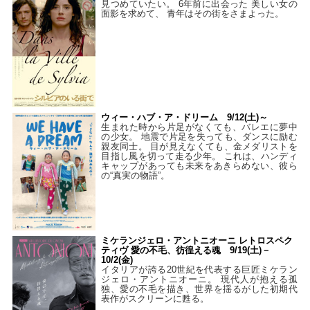
見つめていたい。 6年前に出会った 美しい女の
面影を求めて、 青年はその街をさまよった。
ウィー・ハブ・ア・ドリーム 9/12(土)～
生まれた時から片足がなくても、バレエに夢中
の少女。 地震で片足を失っても、ダンスに励む
親友同士。 目が見えなくても、金メダリストを
目指し風を切って走る少年。 これは、ハンディ
キャップがあっても未来をあきらめない、彼ら
の“真実の物語”。
ミケランジェロ・アントニオーニ レトロスペク
ティヴ 愛の不毛、彷徨える魂 9/19(土)－
10/2(金)
イタリアが誇る20世紀を代表する巨匠ミケラン
ジェロ・アントニオーニ。 現代人が抱える孤
独、愛の不毛を描き、世界を揺るがした初期代
表作がスクリーンに甦る。