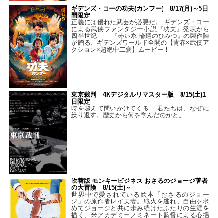
ギデンズ・コーの功夫(カンフー) 8/17(月)～5日
間限定
正義には優れた武芸が必要だ。 ギデンズ・コー
による武侠ファンタジー小説『功夫』発表から
四半世紀―― 『赤い糸 輪廻のひみつ』の製作陣
が贈る、ギデンズワールド全開の【青春×武侠ア
クション×超絶中二病】ムービー！
東京裁判 4Kデジタルリマスター版 8/15(土)1
日限定
時を超えて問いかけてくる… 君たちは、なぜに
繰り返す。歴史から何を学んだのかと。
吹替版 モンキービジネス おさるのジョージ著者
の大冒険 8/15(土)～
世界中で愛されている絵本「おさるのジョー
ジ」の原作者レイ夫妻。戦火を逃れ、自由を求
めてジョージと共に歩み続けたふたりの生涯を
描く、米アカデミーノミネート監督による心揺