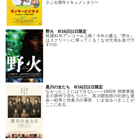
さぶる傑作ドキュメンタリー
野火 8/16(日)1日限定
戦後81年アンコール上映！今年の夏も『野火』
はスクリーンに帰ってくる！なぜ大地を血で汚
すのか
黒川の女たち 8/16(日)1日限定
なかったことにはできない——1945年 関東軍敗
走の満州で待ちうけた、黒川開拓団の壮絶な運
命―戦争と性暴力の事実、いま知るべきことが
ここに在る。