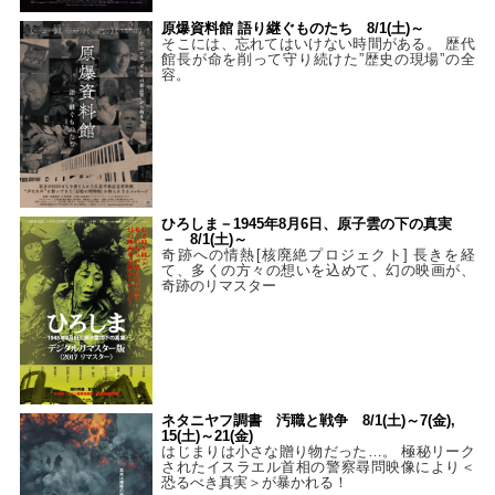
原爆資料館 語り継ぐものたち 8/1(土)～
そこには、忘れてはいけない時間がある。 歴代
館長が命を削って守り続けた”歴史の現場”の全
容。
ひろしま－1945年8月6日、原子雲の下の真実
－ 8/1(土)～
奇跡への情熱[核廃絶プロジェクト] 長きを経
て、多くの方々の想いを込めて、幻の映画が、
奇跡のリマスター
ネタニヤフ調書 汚職と戦争 8/1(土)～7(金),
15(土)～21(金)
はじまりは小さな贈り物だった…。 極秘リーク
されたイスラエル首相の警察尋問映像により＜
恐るべき真実＞が暴かれる！