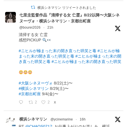
横浜シネマリン リツイートされました
七里圭監督作品『清掃する女 亡霊』8/22以降〜大阪シネ
ヌーヴォ・横浜シネマリン・京都出町座
@bourei2026
·
21h
清掃する女 亡霊
感想PICKUP
#ニヒルが極まった末の開き直った哄笑と毒
#ニヒルが極
まった末の開き直った哄笑と毒
#ニヒルが極まった末の開
き直った哄笑と毒
#ニヒルが極まった末の開き直った哄笑
#大阪シネヌーヴォ
8/22(土)〜
#横浜シネマリン
8/29(土)〜
#京都出町座
9/4(金)〜
2
2
X
横浜シネマリン
@ycinemarine
·
16h
RT
@CHAOS0717
: お仕事上がりのお楽しみ。横浜