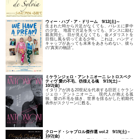
ウィー・ハブ・ア・ドリーム 9/12(土)～
生まれた時から片足がなくても、バレエに夢中
の少女。 地震で片足を失っても、ダンスに励む
親友同士。 目が見えなくても、金メダリストを
目指し風を切って走る少年。 これは、ハンディ
キャップがあっても未来をあきらめない、彼ら
の“真実の物語”。
ミケランジェロ・アントニオーニ レトロスペク
ティヴ 愛の不毛、彷徨える魂 9/19(土)－
10/2(金)
イタリアが誇る20世紀を代表する巨匠ミケラン
ジェロ・アントニオーニ。 現代人が抱える孤
独、愛の不毛を描き、世界を揺るがした初期代
表作がスクリーンに甦る。
クロード・シャブロル傑作選 vol.2 9/19(土)－
10/2(金)