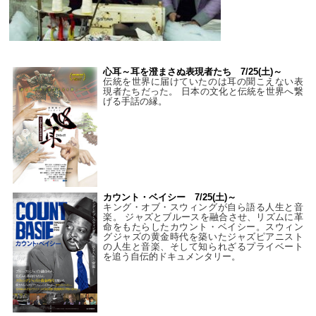
心耳～耳を澄まさぬ表現者たち 7/25(土)～
伝統を世界に届けていたのは耳の聞こえない表
現者たちだった。 日本の文化と伝統を世界へ繋
げる手話の縁。
カウント・ベイシー 7/25(土)～
キング・オブ・スウィングが自ら語る人生と音
楽。 ジャズとブルースを融合させ、リズムに革
命をもたらしたカウント・ベイシー。スウィン
グジャズの黄金時代を築いたジャズピアニスト
の人生と音楽、そして知られざるプライベート
を追う自伝的ドキュメンタリー。