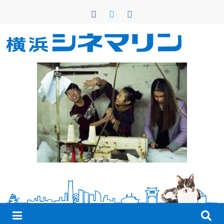
コ
ン
テ
ン
横
ツ
へ
浜
ス
キ
シ
ッ
プ
ネ
マ
リ
ン