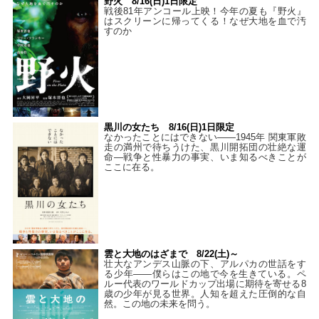
野火 8/16(日)1日限定
戦後81年アンコール上映！今年の夏も『野火』
はスクリーンに帰ってくる！なぜ大地を血で汚
すのか
黒川の女たち 8/16(日)1日限定
なかったことにはできない——1945年 関東軍敗
走の満州で待ちうけた、黒川開拓団の壮絶な運
命―戦争と性暴力の事実、いま知るべきことが
ここに在る。
雲と大地のはざまで 8/22(土)～
壮大なアンデス山脈の下、アルパカの世話をす
る少年――僕らはこの地で今を生きている。ペ
ルー代表のワールドカップ出場に期待を寄せる8
歳の少年が見る世界。人知を超えた圧倒的な自
然。この地の未来を問う。