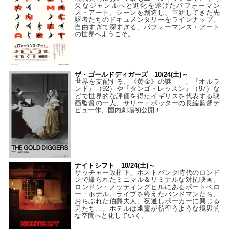
欠なジャンルへと進化を遂げたパフォーマン
ス・アート。シーンを創造し、革新してきた先
駆者たちのドキュメンタリーをラインナップ。
自由すぎて深すぎる、パフォーマンス・アート
の世界へようこそ。
ザ・ゴールドディガーズ 10/24(土)～
世界を支配する、《黄金》の謎――。『オルラ
ンド』（92）や『タンゴ・レッスン』（97）な
どで世界的な評価を得たイギリスを代表する映
画監督の一人、サリー・ポッターの長編監督デ
ビュー作、国内劇場初公開！
ナイトシフト 10/24(土)～
サッチャー政権下、ポストパンク時代のロンド
ンで撮られたミニマル＆リミナルな対抗映画。
ロンドン・ノッティングヒルにあるポートベロ
ー・ホテル。ライブを終えたバンドマンたち、
おちぶれた伯爵夫人、夜通しポーカーに興じる
男たち…。ホテルは幽霊が彷徨うような境界的
な空間へと化していく。