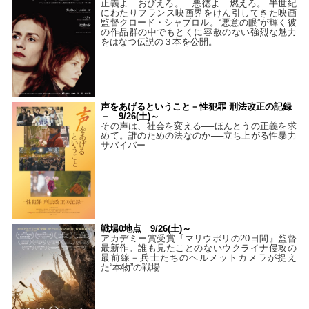
正義よ おびえろ。 悪徳よ 燃えろ。 半世紀
にわたりフランス映画界をけん引してきた映画
監督クロード・シャブロル。“悪意の眼”が輝く彼
の作品群の中でもとくに容赦のない強烈な魅力
をはなつ伝説の３本を公開。
声をあげるということ－性犯罪 刑法改正の記録
－ 9/26(土)～
その声は、社会を変える──ほんとうの正義を求
めて。誰のための法なのか──立ち上がる性暴力
サバイバー
戦場0地点 9/26(土)～
アカデミー賞受賞『マリウポリの20日間』監督
最新作。誰も見たことのないウクライナ侵攻の
最前線－兵士たちのヘルメットカメラが捉え
た“本物”の戦場