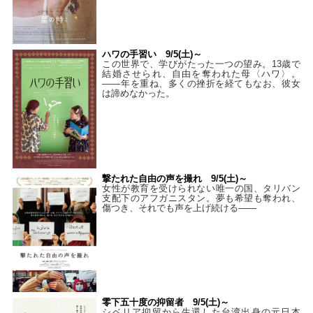
ハワの手習い 9/5(土)～
この世界で、学びがたった一つの望み。13歳で
結婚させられ、自由を奪われた母〈ハワ〉。
——年を重ね、多くの挫折を経てもなお、彼女
は諦めなかった。
撃たれた自由の声を撮れ 9/5(土)～
女性が教育を受けられない唯一の国、タリバン
支配下のアフガニスタン。夢も希望も奪われ、
傷つき、それでも声を上げ続ける——
零下五十度の抑留者 9/5(土)～
シベリア抑留から生還した台湾出身の元日本