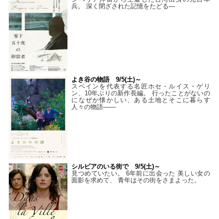
兵。 深く閉ざされた記憶をたどる—
よき谷の物語 9/5(土)～
スペインを代表する名匠ホセ・ルイス・ゲリ
ン、10年ぶりの新作長編。 行ったことがないの
になぜか懐かしい、ある土地とそこに暮らす
人々の物語――
シルビアのいる街で 9/5(土)～
見つめていたい。 6年前に出会った 美しい女の
面影を求めて、 青年はその街をさまよった。