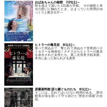
おばあちゃんの秘密 7/25(土)～
時を超えて届いた131通の手紙。 その秘密と本
当の想いに触れたとき、止まっていた時間がゆ
っくりと動き出す―
ヒトラーの毒見役 8/1(土)～
食べて死ぬか？ 撃たれて死ぬか？世界的ベス
トセラーを映画化！ナチスからヒトラーの毒見
を命令された女性たち。第二次世界大戦末期、
本当にあった知られざる真実
原爆資料館 語り継ぐものたち 8/1(土)～
そこには、忘れてはいけない時間がある。 歴代
館長が命を削って守り続けた”歴史の現場”の全
容。