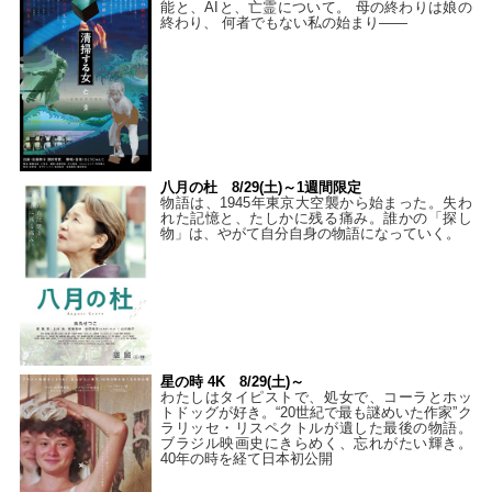
能と、AIと、亡霊について。 母の終わりは娘の
終わり、 何者でもない私の始まり――
八月の杜 8/29(土)～1週間限定
物語は、1945年東京大空襲から始まった。失わ
れた記憶と、たしかに残る痛み。誰かの「探し
物」は、やがて自分自身の物語になっていく。
星の時 4K 8/29(土)～
わたしはタイピストで、処⼥で、コーラとホッ
トドッグが好き。“20世紀で最も謎めいた作家”ク
ラリッセ・リスペクトルが遺した最後の物語。
ブラジル映画史にきらめく、忘れがたい輝き。
40年の時を経て⽇本初公開