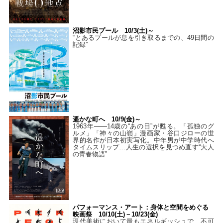
沼影市民プール 10/3(土)～
“とあるプールが息を引き取るまでの、49日間の
記録”
遥かな町へ 10/9(金)～
1963年――14歳の“あの日”が甦る。「孤独のグ
ルメ」「神々の山嶺」漫画家・谷口ジローの世
界的名作が日本初実写化。中年男が中学時代へ
タイムスリップ…人生の選択を見つめ直す“大人
の青春物語”
パフォーマンス・アート：身体と空間をめぐる
映画祭 10/10(土)－10/23(金)
現代美術において最もエネルギッシュで、不可