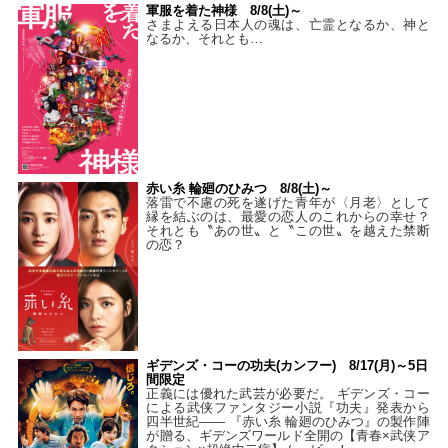
軍服を着た神様 8/8(土)～
さまよえる日本人の魂は、亡霊となるか、神と
なるか、それとも…
赤い糸 輪廻のひみつ 8/8(土)～
落雷で不慮の死を遂げた青年が〈月老〉として
縁を結ぶのは、最愛の恋人のこれからの幸せ？
それとも〝あの世〟と〝この世〟を越えた禁断
の恋？
ギデンズ・コーの功夫(カンフー) 8/17(月)～5日
間限定
正義には優れた武芸が必要だ。 ギデンズ・コー
による武侠ファンタジー小説『功夫』発表から
四半世紀―― 『赤い糸 輪廻のひみつ』の製作陣
が贈る、ギデンズワールド全開の【青春×武侠ア