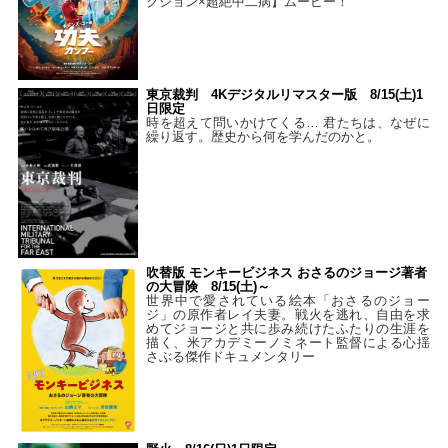
クション×超絶中二病】ムービー！
東京裁判 4Kデジタルリマスター版 8/15(土)1
日限定
時を超えて問いかけてくる… 君たちは、なぜに
繰り返す。歴史から何を学んだのかと。
吹替版 モンキービジネス おさるのジョージ著者
の大冒険 8/15(土)～
世界中で愛されている絵本「おさるのジョー
ジ」の原作者レイ夫妻。戦火を逃れ、自由を求
めてジョージと共に歩み続けたふたりの生涯を
描く、米アカデミーノミネート監督による心揺
さぶる傑作ドキュメンタリー