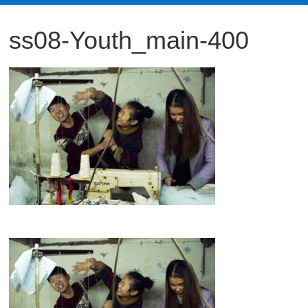
観
ss08-Youth_main-400
た
い
映
画
は
こ
の
街
で