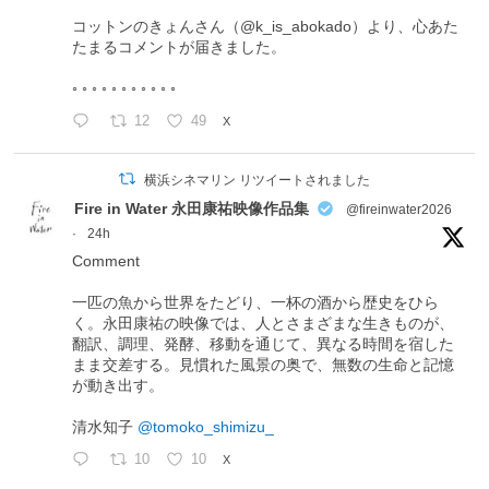
コットンのきょんさん（@k_is_abokado）より、心あた
たまるコメントが届きました。
◦ ◦ ◦ ◦ ◦ ◦ ◦ ◦ ◦ ◦ ◦
12
49
X
横浜シネマリン リツイートされました
Fire in Water 永田康祐映像作品集
@fireinwater2026
·
24h
Comment
一匹の魚から世界をたどり、一杯の酒から歴史をひら
く。永田康祐の映像では、人とさまざまな生きものが、
翻訳、調理、発酵、移動を通じて、異なる時間を宿した
まま交差する。見慣れた風景の奥で、無数の生命と記憶
が動き出す。
清水知子
@tomoko_shimizu_
10
10
X