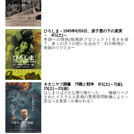
ひろしま－1945年8月6日、原子雲の下の真実
－ 8/1(土)～
奇跡への情熱[核廃絶プロジェクト] 長きを経
て、多くの方々の想いを込めて、幻の映画が、
奇跡のリマスター
ネタニヤフ調書 汚職と戦争 8/1(土)～7(金),
15(土)～21(金)
はじまりは小さな贈り物だった…。 極秘リーク
されたイスラエル首相の警察尋問映像により＜
恐るべき真実＞が暴かれる！