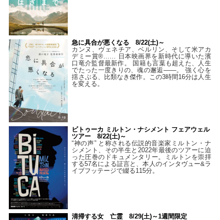
急に具合が悪くなる 8/22(土)～
カンヌ、ヴェネチア、ベルリン、そして米アカ
デミー賞®…… 日本映画界を新時代に導いた濱
口竜介監督最新作。 国籍も言葉も超えた、人生
でたった一度きりの、魂の邂逅――。 強く心を
揺さぶる、比類なき傑作。この3時間16分は人生
を変える。
ビトゥーカ ミルトン・ナシメント フェアウェル
ツアー 8/22(土)～
“神の声” と称される伝説的音楽家ミルトン・ナ
シメント、その半生と2022年最後のツアーに迫
った圧巻のドキュメンタリー。ミルトンを崇拝
する57名による証言と、本人のインタヴュー&ラ
イブフッテージで綴る115分。
清掃する女 亡霊 8/29(土)～1週間限定