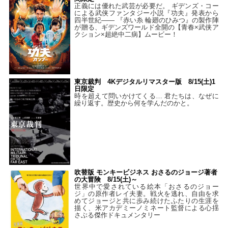
正義には優れた武芸が必要だ。 ギデンズ・コー
による武侠ファンタジー小説『功夫』発表から
四半世紀―― 『赤い糸 輪廻のひみつ』の製作陣
が贈る、ギデンズワールド全開の【青春×武侠ア
クション×超絶中二病】ムービー！
東京裁判 4Kデジタルリマスター版 8/15(土)1
日限定
時を超えて問いかけてくる… 君たちは、なぜに
繰り返す。歴史から何を学んだのかと。
吹替版 モンキービジネス おさるのジョージ著者
の大冒険 8/15(土)～
世界中で愛されている絵本「おさるのジョー
ジ」の原作者レイ夫妻。戦火を逃れ、自由を求
めてジョージと共に歩み続けたふたりの生涯を
描く、米アカデミーノミネート監督による心揺
さぶる傑作ドキュメンタリー