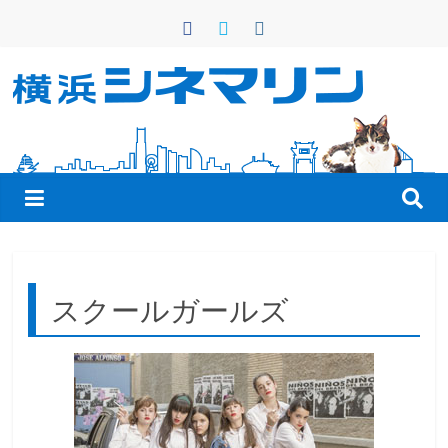
コ
ン
テ
ン
横
ツ
へ
浜
ス
キ
シ
ッ
プ
ネ
スクールガールズ
マ
リ
ン