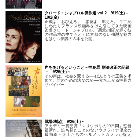
クロード・シャブロル傑作選 vol.2 9/19(土)－
10/2(金)
正義よ おびえろ。 悪徳よ 燃えろ。 半世紀
にわたりフランス映画界をけん引してきた映画
監督クロード・シャブロル。“悪意の眼”が輝く彼
の作品群の中でもとくに容赦のない強烈な魅力
をはなつ伝説の３本を公開。
声をあげるということ－性犯罪 刑法改正の記録
－ 9/26(土)～
その声は、社会を変える──ほんとうの正義を求
めて。誰のための法なのか──立ち上がる性暴力
サバイバー
戦場0地点 9/26(土)～
アカデミー賞受賞『マリウポリの20日間』監督
最新作。誰も見たことのないウクライナ侵攻の
最前線－兵士たちのヘルメットカメラが捉え