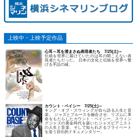
上映中・上映予定作品
心耳～耳を澄まさぬ表現者たち 7/25(土)～
伝統を世界に届けていたのは耳の聞こえない表
現者たちだった。 日本の文化と伝統を世界へ繋
げる手話の縁。
カウント・ベイシー 7/25(土)～
キング・オブ・スウィングが自ら語る人生と音
楽。 ジャズとブルースを融合させ、リズムに革
命をもたらしたカウント・ベイシー。スウィン
グジャズの黄金時代を築いたジャズピアニスト
の人生と音楽、そして知られざるプライベート
を追う自伝的ドキュメンタリー。