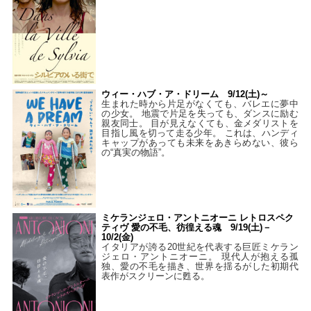
ウィー・ハブ・ア・ドリーム 9/12(土)～
生まれた時から片足がなくても、バレエに夢中
の少女。 地震で片足を失っても、ダンスに励む
親友同士。 目が見えなくても、金メダリストを
目指し風を切って走る少年。 これは、ハンディ
キャップがあっても未来をあきらめない、彼ら
の“真実の物語”。
ミケランジェロ・アントニオーニ レトロスペク
ティヴ 愛の不毛、彷徨える魂 9/19(土)－
10/2(金)
イタリアが誇る20世紀を代表する巨匠ミケラン
ジェロ・アントニオーニ。 現代人が抱える孤
独、愛の不毛を描き、世界を揺るがした初期代
表作がスクリーンに甦る。