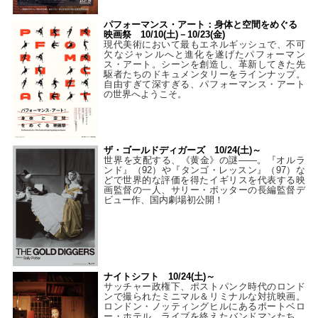
パフォーマンス・アート：身体と空間をめぐる
映画祭 10/10(土)－10/23(金)
現代美術において最もエネルギッシュで、不可
欠なジャンルへと進化を遂げたパフォーマン
ス・アート。シーンを創造し、革新してきた先
駆者たちのドキュメンタリーをラインナップ。
自由すぎて深すぎる、パフォーマンス・アート
の世界へようこそ。
ザ・ゴールドディガーズ 10/24(土)～
世界を支配する、《黄金》の謎――。『オルラ
ンド』（92）や『タンゴ・レッスン』（97）な
どで世界的な評価を得たイギリスを代表する映
画監督の一人、サリー・ポッターの長編監督デ
ビュー作、国内劇場初公開！
ナイトシフト 10/24(土)～
サッチャー政権下、ポストパンク時代のロンド
ンで撮られたミニマル＆リミナルな対抗映画。
ロンドン・ノッティングヒルにあるポートベロ
ー・ホテル。ライブを終えたバンドマンたち、