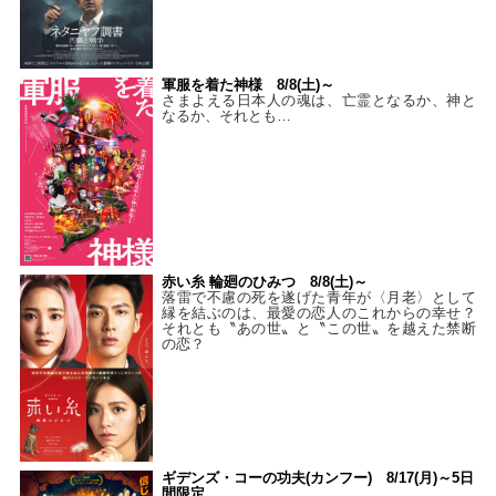
軍服を着た神様 8/8(土)～
さまよえる日本人の魂は、亡霊となるか、神と
なるか、それとも…
赤い糸 輪廻のひみつ 8/8(土)～
落雷で不慮の死を遂げた青年が〈月老〉として
縁を結ぶのは、最愛の恋人のこれからの幸せ？
それとも〝あの世〟と〝この世〟を越えた禁断
の恋？
ギデンズ・コーの功夫(カンフー) 8/17(月)～5日
間限定