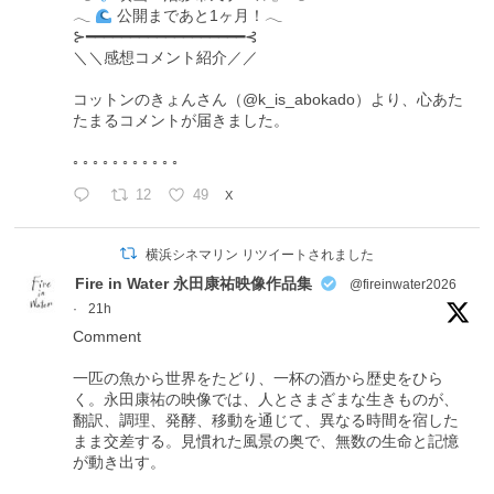
𓂃
公開まであと1ヶ月！𓂃
⊱━━━━━━━━━━━━━━━━━━⊰
＼＼感想コメント紹介／／
コットンのきょんさん（@k_is_abokado）より、心あた
たまるコメントが届きました。
◦ ◦ ◦ ◦ ◦ ◦ ◦ ◦ ◦ ◦ ◦
12
49
X
横浜シネマリン リツイートされました
Fire in Water 永田康祐映像作品集
@fireinwater2026
·
21h
Comment
一匹の魚から世界をたどり、一杯の酒から歴史をひら
く。永田康祐の映像では、人とさまざまな生きものが、
翻訳、調理、発酵、移動を通じて、異なる時間を宿した
まま交差する。見慣れた風景の奥で、無数の生命と記憶
が動き出す。