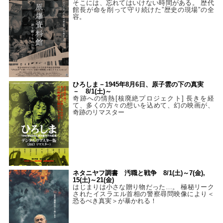
そこには、忘れてはいけない時間がある。 歴代
館長が命を削って守り続けた”歴史の現場”の全
容。
ひろしま－1945年8月6日、原子雲の下の真実
－ 8/1(土)～
奇跡への情熱[核廃絶プロジェクト] 長きを経
て、多くの方々の想いを込めて、幻の映画が、
奇跡のリマスター
ネタニヤフ調書 汚職と戦争 8/1(土)～7(金),
15(土)～21(金)
はじまりは小さな贈り物だった…。 極秘リーク
されたイスラエル首相の警察尋問映像により＜
恐るべき真実＞が暴かれる！