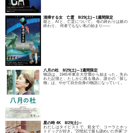
清掃する女 亡霊 8/29(土)～1週間限定
能と、AIと、亡霊について。 母の終わりは娘の
終わり、 何者でもない私の始まり――
八月の杜 8/29(土)～1週間限定
物語は、1945年東京大空襲から始まった。失わ
れた記憶と、たしかに残る痛み。誰かの「探し
物」は、やがて自分自身の物語になっていく。
星の時 4K 8/29(土)～
わたしはタイピストで、処⼥で、コーラとホッ
トドッグが好き。“20世紀で最も謎めいた作家”ク