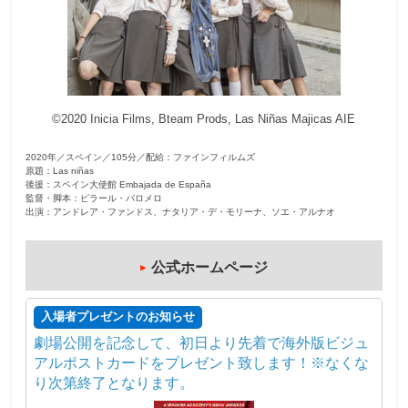
観
た
い
映
©2020 Inicia Films, Bteam Prods, Las Niñas Majicas AIE
画
は
2020年／スペイン／105分／配給：ファインフィルムズ
こ
原題：Las niñas
の
後援：スペイン大使館 Embajada de España
監督・脚本：ピラール・パロメロ
街
出演：アンドレア・ファンドス、ナタリア・デ・モリーナ、ソエ・アルナオ
で
公式ホームページ
入場者プレゼントのお知らせ
劇場公開を記念して、初日より先着で海外版ビジュ
アルポストカードをプレゼント致します！※なくな
り次第終了となります。