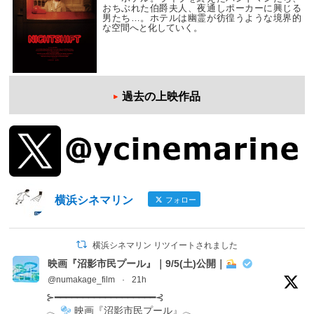
おちぶれた伯爵夫人、夜通しポーカーに興じる
男たち…。ホテルは幽霊が彷徨うような境界的
な空間へと化していく。
過去の上映作品
横浜シネマリン
フォロー
横浜シネマリン リツイートされました
映画『沼影市民プール』｜9/5(土)公開｜
@numakage_film
·
21h
⊱━━━━━━━━━━━━━━━━━━⊰
𓂃
映画『沼影市民プール』𓂃