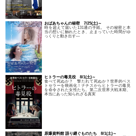
おばあちゃんの秘密 7/25(土)～
時を超えて届いた131通の手紙。 その秘密と本
当の想いに触れたとき、止まっていた時間がゆ
っくりと動き出す―
ヒトラーの毒見役 8/1(土)～
食べて死ぬか？ 撃たれて死ぬか？世界的ベス
トセラーを映画化！ナチスからヒトラーの毒見
を命令された女性たち。第二次世界大戦末期、
本当にあった知られざる真実
原爆資料館 語り継ぐものたち 8/1(土)～