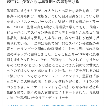
90年代、少女たちは思春期への扉を開ける―
修道院に通うセリアが、友人たちとの新たな経験を通して思
春期への扉を開け、家族を、そして自分自身を知っていく様
を描いた『スクールガールズ』。監督・脚本を務めたピラー
ル・パロメロ監督自身も4歳から修道院で学んでおり、長編デ
ビュー作にしてスペイン映画界アカデミー賞とされるゴヤ賞
作品賞・脚本賞を受賞した本作には、自身の体験が色濃く反
映されている。「当時は極めて保守的なスペイン修道院の教
育と、オリンピック開催の熱狂渦巻く、外の世界に溢れる刺
激のギャップに困惑しました。しかし私たち―1992年に思春
期を迎えた女性たちこそが、”勉強をし、独立して、なりたい
ものになれる”とはっきり感じることができた初めての世代だ
ったのではないかと思います」と語る。セリアを演じるのは
主演デビュー作となるアンドレア・ファンドス。監督は「彼
女こそがこの映画の魂」と絶大な信頼を寄せる。『ミツバチ
のささやき』のアナ・トレントを思い起こさせる存在感と印
象的な瞳で、数々の新人女優賞にノミネートされた。母親役
にはゴヤ賞2冠のナタリア・デ・モリーナ。