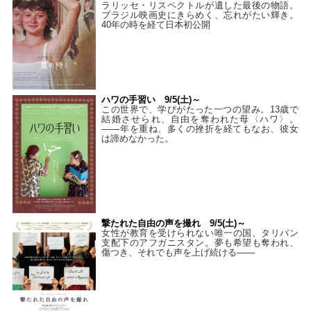
ラリッセ・リスペクトルが遺した最後の物語。
ブラジル映画史にきらめく、忘れがたい輝き。
40年の時を経て⽇本初公開
ハワの手習い 9/5(土)～
この世界で、学びがたった一つの望み。13歳で
結婚させられ、自由を奪われた母〈ハワ〉。
——年を重ね、多くの挫折を経てもなお、彼女
は諦めなかった。
撃たれた自由の声を撮れ 9/5(土)～
女性が教育を受けられない唯一の国、タリバン
支配下のアフガニスタン。夢も希望も奪われ、
傷つき、それでも声を上げ続ける——