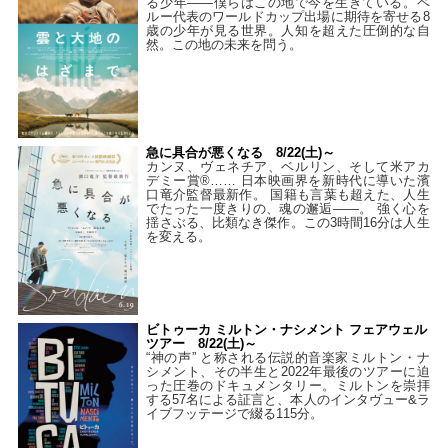
る少年――僕らはこの地で今を生きている。ペ
ルー代表のワールドカップ出場に期待を寄せる8
歳の少年が見る世界。人知を超えた圧倒的な自
然。この地の未来を問う。
急に具合が悪くなる 8/22(土)～
カンヌ、ヴェネチア、ベルリン、そして米アカ
デミー賞®…… 日本映画界を新時代に導いた濱
口竜介監督最新作。 国籍も言葉も超えた、人生
でたった一度きりの、魂の邂逅――。 強く心を
揺さぶる、比類なき傑作。この3時間16分は人生
を変える。
ビトゥーカ ミルトン・ナシメント フェアウェル
ツアー 8/22(土)～
“神の声” と称される伝説的音楽家ミルトン・ナ
シメント、その半生と2022年最後のツアーに迫
った圧巻のドキュメンタリー。ミルトンを崇拝
する57名による証言と、本人のインタヴュー&ラ
イブフッテージで綴る115分。