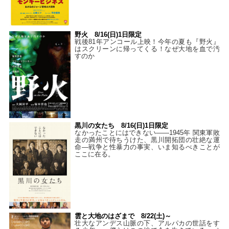
野火 8/16(日)1日限定
戦後81年アンコール上映！今年の夏も『野火』
はスクリーンに帰ってくる！なぜ大地を血で汚
すのか
黒川の女たち 8/16(日)1日限定
なかったことにはできない——1945年 関東軍敗
走の満州で待ちうけた、黒川開拓団の壮絶な運
命―戦争と性暴力の事実、いま知るべきことが
ここに在る。
雲と大地のはざまで 8/22(土)～
壮大なアンデス山脈の下、アルパカの世話をす