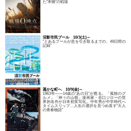
た“本物”の戦場
沼影市民プール 10/3(土)～
“とあるプールが息を引き取るまでの、49日間の
記録”
遥かな町へ 10/9(金)～
1963年――14歳の“あの日”が甦る。「孤独のグ
ルメ」「神々の山嶺」漫画家・谷口ジローの世
界的名作が日本初実写化。中年男が中学時代へ
タイムスリップ…人生の選択を見つめ直す“大人
の青春物語”