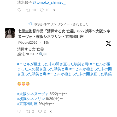
清水知子
@tomoko_shimizu_
10
10
X
横浜シネマリン リツイートされました
七里圭監督作品『清掃する女 亡霊』8/22以降〜大阪シネ
ヌーヴォ・横浜シネマリン・京都出町座
@bourei2026
·
19h
清掃する女 亡霊
感想PICKUP
#ニヒルが極まった末の開き直った哄笑と毒
#ニヒルが極
まった末の開き直った哄笑と毒
#ニヒルが極まった末の開
き直った哄笑と毒
#ニヒルが極まった末の開き直った哄笑
#大阪シネヌーヴォ
8/22(土)〜
#横浜シネマリン
8/29(土)〜
#京都出町座
9/4(金)〜
2
2
X