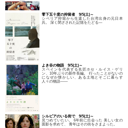
零下五十度の抑留者 9/5(土)～
シベリア抑留から生還した台湾出身の元日本
兵。 深く閉ざされた記憶をたどる—
よき谷の物語 9/5(土)～
スペインを代表する名匠ホセ・ルイス・ゲリ
ン、10年ぶりの新作長編。 行ったことがないの
になぜか懐かしい、ある土地とそこに暮らす
人々の物語――
シルビアのいる街で 9/5(土)～
見つめていたい。 6年前に出会った 美しい女の
面影を求めて、 青年はその街をさまよった。