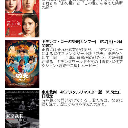
それとも〝あの世〟と〝この世〟を越えた禁断
の恋？
ギデンズ・コーの功夫(カンフー) 8/17(月)～5日
間限定
正義には優れた武芸が必要だ。 ギデンズ・コー
による武侠ファンタジー小説『功夫』発表から
四半世紀―― 『赤い糸 輪廻のひみつ』の製作陣
が贈る、ギデンズワールド全開の【青春×武侠ア
クション×超絶中二病】ムービー！
東京裁判 4Kデジタルリマスター版 8/15(土)1
日限定
時を超えて問いかけてくる… 君たちは、なぜに
繰り返す。歴史から何を学んだのかと。