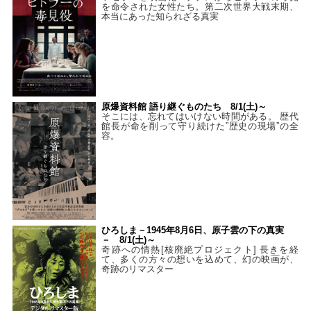
を命令された女性たち。第二次世界大戦末期、
本当にあった知られざる真実
原爆資料館 語り継ぐものたち 8/1(土)～
そこには、忘れてはいけない時間がある。 歴代
館長が命を削って守り続けた”歴史の現場”の全
容。
ひろしま－1945年8月6日、原子雲の下の真実
－ 8/1(土)～
奇跡への情熱[核廃絶プロジェクト] 長きを経
て、多くの方々の想いを込めて、幻の映画が、
奇跡のリマスター