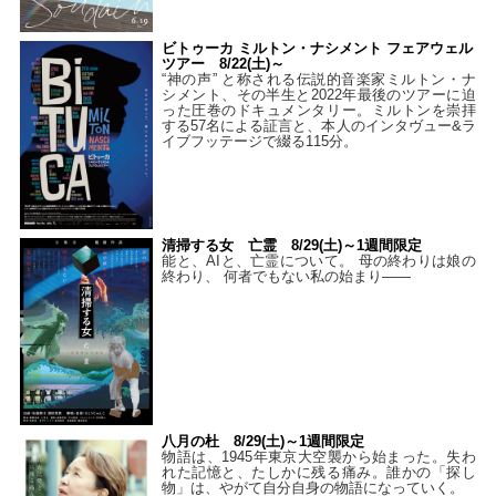
ビトゥーカ ミルトン・ナシメント フェアウェル
ツアー 8/22(土)～
“神の声” と称される伝説的音楽家ミルトン・ナ
シメント、その半生と2022年最後のツアーに迫
った圧巻のドキュメンタリー。ミルトンを崇拝
する57名による証言と、本人のインタヴュー&ラ
イブフッテージで綴る115分。
清掃する女 亡霊 8/29(土)～1週間限定
能と、AIと、亡霊について。 母の終わりは娘の
終わり、 何者でもない私の始まり――
八月の杜 8/29(土)～1週間限定
物語は、1945年東京大空襲から始まった。失わ
れた記憶と、たしかに残る痛み。誰かの「探し
物」は、やがて自分自身の物語になっていく。