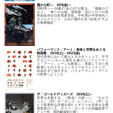
遥かな町へ 10/9(金)～
1963年――14歳の“あの日”が甦る。「孤独のグ
ルメ」「神々の山嶺」漫画家・谷口ジローの世
界的名作が日本初実写化。中年男が中学時代へ
タイムスリップ…人生の選択を見つめ直す“大人
の青春物語”
パフォーマンス・アート：身体と空間をめぐる
映画祭 10/10(土)－10/23(金)
現代美術において最もエネルギッシュで、不可
欠なジャンルへと進化を遂げたパフォーマン
ス・アート。シーンを創造し、革新してきた先
駆者たちのドキュメンタリーをラインナップ。
自由すぎて深すぎる、パフォーマンス・アート
の世界へようこそ。
ザ・ゴールドディガーズ 10/24(土)～
世界を支配する、《黄金》の謎――。『オルラ
ンド』（92）や『タンゴ・レッスン』（97）な
どで世界的な評価を得たイギリスを代表する映
画監督の一人、サリー・ポッターの長編監督デ
ビュー作、国内劇場初公開！