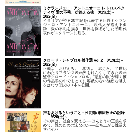
ミケランジェロ・アントニオーニ レトロスペク
ティヴ 愛の不毛、彷徨える魂 9/19(土)－
10/2(金)
イタリアが誇る20世紀を代表する巨匠ミケラン
ジェロ・アントニオーニ。 現代人が抱える孤
独、愛の不毛を描き、世界を揺るがした初期代
表作がスクリーンに甦る。
クロード・シャブロル傑作選 vol.2 9/19(土)－
10/2(金)
正義よ おびえろ。 悪徳よ 燃えろ。 半世紀
にわたりフランス映画界をけん引してきた映画
監督クロード・シャブロル。“悪意の眼”が輝く彼
の作品群の中でもとくに容赦のない強烈な魅力
をはなつ伝説の３本を公開。
声をあげるということ－性犯罪 刑法改正の記録
－ 9/26(土)～
その声は、社会を変える──ほんとうの正義を求
めて。誰のための法なのか──立ち上がる性暴力
サバイバー