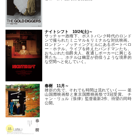
ナイトシフト 10/24(土)～
サッチャー政権下、ポストパンク時代のロンド
ンで撮られたミニマル＆リミナルな対抗映画。
ロンドン・ノッティングヒルにあるポートベロ
ー・ホテル。ライブを終えたバンドマンたち、
おちぶれた伯爵夫人、夜通しポーカーに興じる
男たち…。ホテルは幽霊が彷徨うような境界的
な空間へと化していく。
春樹 11月～
挫折の先で、それでも時間は流れていく—— 釜
山国際映画祭と東京国際映画祭で3冠受賞。 チ
ャン・リュル（張律）監督最新2作、待望の同時
公開。