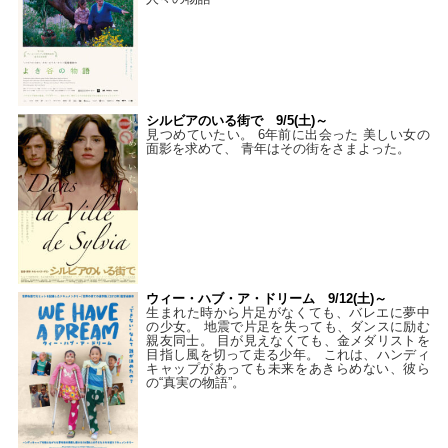
シルビアのいる街で 9/5(土)～
見つめていたい。 6年前に出会った 美しい女の
面影を求めて、 青年はその街をさまよった。
ウィー・ハブ・ア・ドリーム 9/12(土)～
生まれた時から片足がなくても、バレエに夢中
の少女。 地震で片足を失っても、ダンスに励む
親友同士。 目が見えなくても、金メダリストを
目指し風を切って走る少年。 これは、ハンディ
キャップがあっても未来をあきらめない、彼ら
の“真実の物語”。