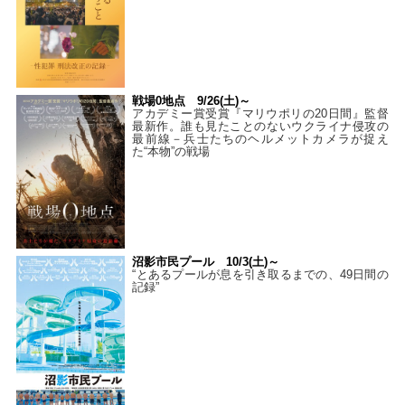
戦場0地点 9/26(土)～
アカデミー賞受賞『マリウポリの20日間』監督
最新作。誰も見たことのないウクライナ侵攻の
最前線－兵士たちのヘルメットカメラが捉え
た“本物”の戦場
沼影市民プール 10/3(土)～
“とあるプールが息を引き取るまでの、49日間の
記録”