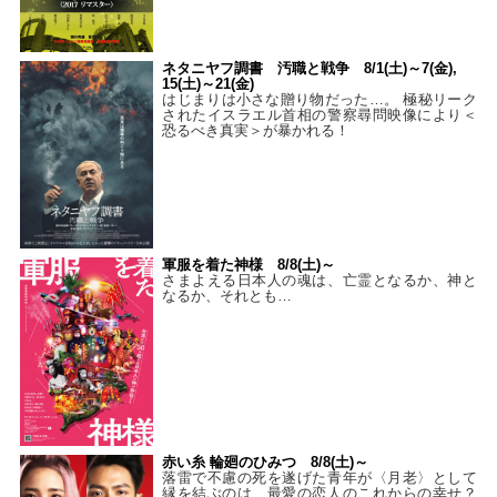
ネタニヤフ調書 汚職と戦争 8/1(土)～7(金),
15(土)～21(金)
はじまりは小さな贈り物だった…。 極秘リーク
されたイスラエル首相の警察尋問映像により＜
恐るべき真実＞が暴かれる！
軍服を着た神様 8/8(土)～
さまよえる日本人の魂は、亡霊となるか、神と
なるか、それとも…
赤い糸 輪廻のひみつ 8/8(土)～
落雷で不慮の死を遂げた青年が〈月老〉として
縁を結ぶのは、最愛の恋人のこれからの幸せ？