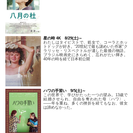
星の時 4K 8/29(土)～
わたしはタイピストで、処⼥で、コーラとホッ
トドッグが好き。“20世紀で最も謎めいた作家”ク
ラリッセ・リスペクトルが遺した最後の物語。
ブラジル映画史にきらめく、忘れがたい輝き。
40年の時を経て⽇本初公開
ハワの手習い 9/5(土)～
この世界で、学びがたった一つの望み。13歳で
結婚させられ、自由を奪われた母〈ハワ〉。
——年を重ね、多くの挫折を経てもなお、彼女
は諦めなかった。