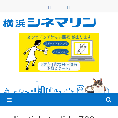
コ
ン
テ
ン
横
ツ
へ
浜
ス
キ
シ
ッ
プ
ネ
マ
リ
ン