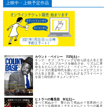
上映中・上映予定作品
カウント・ベイシー 7/25(土)～
キング・オブ・スウィングが自ら語る人生と音
楽。 ジャズとブルースを融合させ、リズムに革
命をもたらしたカウント・ベイシー。スウィン
グジャズの黄金時代を築いたジャズピアニスト
の人生と音楽、そして知られざるプライベート
を追う自伝的ドキュメンタリー。
ヒトラーの毒見役 8/1(土)～
食べて死ぬか？ 撃たれて死ぬか？世界的ベス
トセラーを映画化！ナチスからヒトラーの毒見