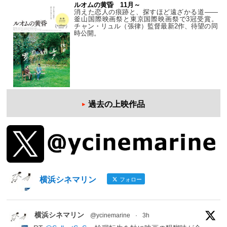
ルオムの黄昏 11月～
消えた恋人の痕跡と、探すほど遠ざかる道——
釜山国際映画祭と東京国際映画祭で3冠受賞。
チャン・リュル（張律）監督最新2作、待望の同
時公開。
過去の上映作品
横浜シネマリン
フォロー
横浜シネマリン
@ycinemarine
·
3h