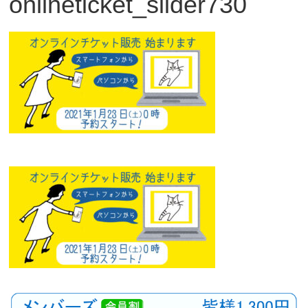
onlineticket_slider730
観
た
い
映
画
は
こ
の
街
で