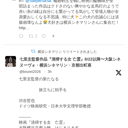
RT
@SallyetSaSa
: 輪廻転生を軸に映画の醍醐味が全
部詰まった作品はクドさのない爽やかな走馬灯のようで
赤い糸の縁は自分にも繋がってる気がして登場人物が全
員愛おしくなる不思議...特に犬
この犬の忠誠心には涙
腺崩壊なんよ
犬好きは横浜シネマリンさんに集合だ！
http…
2
X
横浜シネマリン リツイートされました
七里圭監督作品『清掃する女 亡霊』8/22以降〜大阪シネ
ヌーヴォ・横浜シネマリン・京都出町座
@bourei2026
·
3h
七里圭監督の新たなる
旅立ちに拍手を
渋谷哲也
ドイツ映画研究・日本大学文理学部教授
―――
映画『清掃する女 亡霊』
大阪横浜京都上映、はじまります。