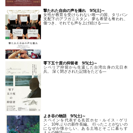
撃たれた自由の声を撮れ 9/5(土)～
女性が教育を受けられない唯一の国、タリバン
支配下のアフガニスタン。夢も希望も奪われ、
傷つき、それでも声を上げ続ける——
零下五十度の抑留者 9/5(土)～
シベリア抑留から生還した台湾出身の元日本
兵。 深く閉ざされた記憶をたどる—
よき谷の物語 9/5(土)～
スペインを代表する名匠ホセ・ルイス・ゲリ
ン、10年ぶりの新作長編。 行ったことがないの
になぜか懐かしい、ある土地とそこに暮らす
人々の物語――