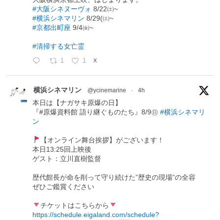
#大阪シネヌーヴォ
8/22㈯~
#横浜シネマリン
8/29(㈯~
#京都出町座
9/4㈮~
#清掃する女亡霊
1
1
X
横浜シネマリン
@ycinemarine
·
4h
本日は【ナガサキ原爆の日】
『#原爆資料館 語り継ぐものたち』8/9㊐
#横浜シネマリ
ン
【オンライン舞台挨拶】がございます！
本日13:25回上映後
ゲスト：立川直樹監督
歴代館長が命を削って守り続けた”歴史の現場”の全容
ぜひご鑑賞ください
チケットはこちらから
https://schedule.eigaland.com/schedule?