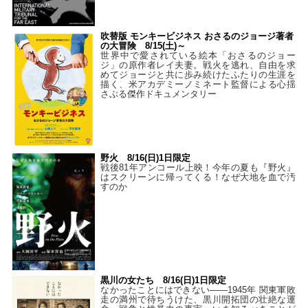
吹替版 モンキービジネス おさるのジョージ著者
の大冒険 8/15(土)～
世界中で愛されている絵本「おさるのジョー
ジ」の原作者レイ夫妻。戦火を逃れ、自由を求
めてジョージと共に歩み続けたふたりの生涯を
描く、米アカデミーノミネート監督による心揺
さぶる傑作ドキュメンタリー
野火 8/16(日)1日限定
戦後81年アンコール上映！今年の夏も『野火』
はスクリーンに帰ってくる！なぜ大地を血で汚
すのか
黒川の女たち 8/16(日)1日限定
なかったことにはできない——1945年 関東軍敗
走の満州で待ちうけた、黒川開拓団の壮絶な運