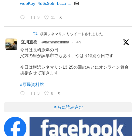
webKey=4d6c9e5f-bcca-...
9
11
X
横浜シネマリン リツイートされました
立川直樹
@tachihiroshima
·
4h
今日は長崎原爆の日
父方の里が諫早市でもあり、やはり特別な日です
今日は横浜シネマリン13:25の回のあとにオンライン舞台
挨拶させて頂きます
#原爆資料館
3
8
X
さらに読み込む