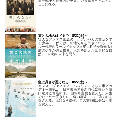
命―戦争と性暴力の事実、いま知るべきことが
ここに在る。
雲と大地のはざまで 8/22(土)～
壮大なアンデス山脈の下、アルパカの世話をす
る少年――僕らはこの地で今を生きている。ペ
ルー代表のワールドカップ出場に期待を寄せる8
歳の少年が見る世界。人知を超えた圧倒的な自
然。この地の未来を問う。
急に具合が悪くなる 8/22(土)～
カンヌ、ヴェネチア、ベルリン、そして米アカ
デミー賞®…… 日本映画界を新時代に導いた濱
口竜介監督最新作。 国籍も言葉も超えた、人生
でたった一度きりの、魂の邂逅――。 強く心を
揺さぶる、比類なき傑作。この3時間16分は人生
を変える。