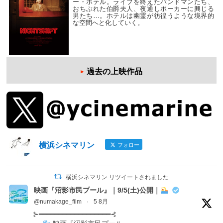
ー・ホテル。ライブを終えたバンドマンたち、
おちぶれた伯爵夫人、夜通しポーカーに興じる
男たち…。ホテルは幽霊が彷徨うような境界的
な空間へと化していく。
過去の上映作品
横浜シネマリン
フォロー
横浜シネマリン リツイートされました
映画『沼影市民プール』｜9/5(土)公開｜
@numakage_film
·
5 8月
⊱━━━━━━━━━━━━━━━━━━⊰