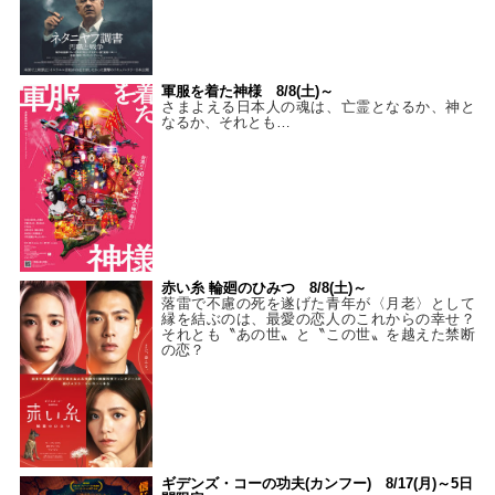
軍服を着た神様 8/8(土)～
さまよえる日本人の魂は、亡霊となるか、神と
なるか、それとも…
赤い糸 輪廻のひみつ 8/8(土)～
落雷で不慮の死を遂げた青年が〈月老〉として
縁を結ぶのは、最愛の恋人のこれからの幸せ？
それとも〝あの世〟と〝この世〟を越えた禁断
の恋？
ギデンズ・コーの功夫(カンフー) 8/17(月)～5日