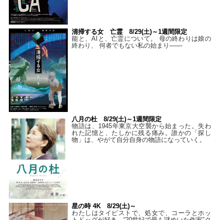
清掃する女 亡霊 8/29(土)～1週間限定
能と、AIと、亡霊について。 母の終わりは娘の
終わり、 何者でもない私の始まり――
八月の杜 8/29(土)～1週間限定
物語は、1945年東京大空襲から始まった。失わ
れた記憶と、たしかに残る痛み。誰かの「探し
物」は、やがて自分自身の物語になっていく。
星の時 4K 8/29(土)～
わたしはタイピストで、処⼥で、コーラとホッ
トドッグが好き。“20世紀で最も謎めいた作家”ク