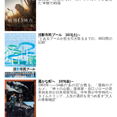
た“本物”の戦場
沼影市民プール 10/3(土)～
“とあるプールが息を引き取るまでの、49日間の
記録”
遥かな町へ 10/9(金)～
1963年――14歳の“あの日”が甦る。「孤独のグ
ルメ」「神々の山嶺」漫画家・谷口ジローの世
界的名作が日本初実写化。中年男が中学時代へ
タイムスリップ…人生の選択を見つめ直す“大人
の青春物語”