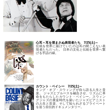
心耳～耳を澄まさぬ表現者たち 7/25(土)～
伝統を世界に届けていたのは耳の聞こえない表
現者たちだった。 日本の文化と伝統を世界へ繋
げる手話の縁。
カウント・ベイシー 7/25(土)～
キング・オブ・スウィングが自ら語る人生と音
楽。 ジャズとブルースを融合させ、リズムに革
命をもたらしたカウント・ベイシー。スウィン
グジャズの黄金時代を築いたジャズピアニスト
の人生と音楽、そして知られざるプライベート
を追う自伝的ドキュメンタリー。