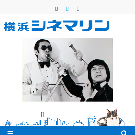
コ
ン
テ
ン
横
ツ
へ
浜
ス
キ
シ
ッ
プ
ネ
マ
リ
ン