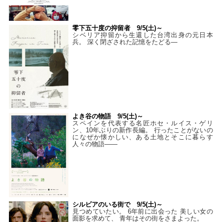
零下五十度の抑留者 9/5(土)～
シベリア抑留から生還した台湾出身の元日本
兵。 深く閉ざされた記憶をたどる—
よき谷の物語 9/5(土)～
スペインを代表する名匠ホセ・ルイス・ゲリ
ン、10年ぶりの新作長編。 行ったことがないの
になぜか懐かしい、ある土地とそこに暮らす
人々の物語――
シルビアのいる街で 9/5(土)～
見つめていたい。 6年前に出会った 美しい女の
面影を求めて、 青年はその街をさまよった。