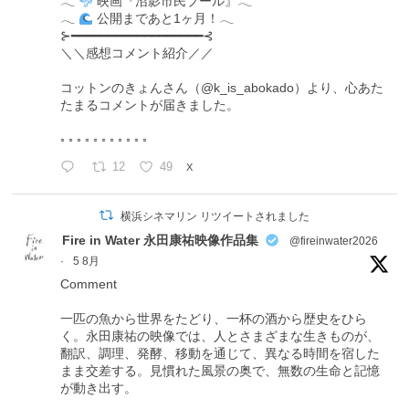
𓂃
映画『沼影市民プール』𓂃
𓂃
公開まであと1ヶ月！𓂃
⊱━━━━━━━━━━━━━━━━━━⊰
＼＼感想コメント紹介／／
コットンのきょんさん（@k_is_abokado）より、心あた
たまるコメントが届きました。
◦ ◦ ◦ ◦ ◦ ◦ ◦ ◦ ◦ ◦ ◦
12
49
X
横浜シネマリン リツイートされました
Fire in Water 永田康祐映像作品集
@fireinwater2026
·
5 8月
Comment
一匹の魚から世界をたどり、一杯の酒から歴史をひら
く。永田康祐の映像では、人とさまざまな生きものが、
翻訳、調理、発酵、移動を通じて、異なる時間を宿した
まま交差する。見慣れた風景の奥で、無数の生命と記憶
が動き出す。