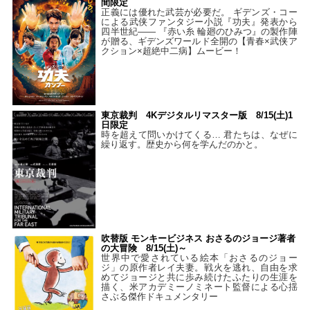
間限定
正義には優れた武芸が必要だ。 ギデンズ・コー
による武侠ファンタジー小説『功夫』発表から
四半世紀―― 『赤い糸 輪廻のひみつ』の製作陣
が贈る、ギデンズワールド全開の【青春×武侠ア
クション×超絶中二病】ムービー！
東京裁判 4Kデジタルリマスター版 8/15(土)1
日限定
時を超えて問いかけてくる… 君たちは、なぜに
繰り返す。歴史から何を学んだのかと。
吹替版 モンキービジネス おさるのジョージ著者
の大冒険 8/15(土)～
世界中で愛されている絵本「おさるのジョー
ジ」の原作者レイ夫妻。戦火を逃れ、自由を求
めてジョージと共に歩み続けたふたりの生涯を
描く、米アカデミーノミネート監督による心揺
さぶる傑作ドキュメンタリー