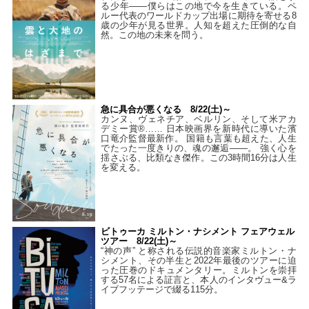
る少年――僕らはこの地で今を生きている。ペ
ルー代表のワールドカップ出場に期待を寄せる8
歳の少年が見る世界。人知を超えた圧倒的な自
然。この地の未来を問う。
急に具合が悪くなる 8/22(土)～
カンヌ、ヴェネチア、ベルリン、そして米アカ
デミー賞®…… 日本映画界を新時代に導いた濱
口竜介監督最新作。 国籍も言葉も超えた、人生
でたった一度きりの、魂の邂逅――。 強く心を
揺さぶる、比類なき傑作。この3時間16分は人生
を変える。
ビトゥーカ ミルトン・ナシメント フェアウェル
ツアー 8/22(土)～
“神の声” と称される伝説的音楽家ミルトン・ナ
シメント、その半生と2022年最後のツアーに迫
った圧巻のドキュメンタリー。ミルトンを崇拝
する57名による証言と、本人のインタヴュー&ラ
イブフッテージで綴る115分。