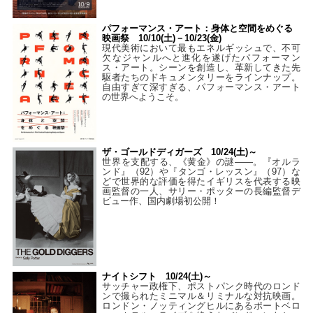
パフォーマンス・アート：身体と空間をめぐる
映画祭 10/10(土)－10/23(金)
現代美術において最もエネルギッシュで、不可
欠なジャンルへと進化を遂げたパフォーマン
ス・アート。シーンを創造し、革新してきた先
駆者たちのドキュメンタリーをラインナップ。
自由すぎて深すぎる、パフォーマンス・アート
の世界へようこそ。
ザ・ゴールドディガーズ 10/24(土)～
世界を支配する、《黄金》の謎――。『オルラ
ンド』（92）や『タンゴ・レッスン』（97）な
どで世界的な評価を得たイギリスを代表する映
画監督の一人、サリー・ポッターの長編監督デ
ビュー作、国内劇場初公開！
ナイトシフト 10/24(土)～
サッチャー政権下、ポストパンク時代のロンド
ンで撮られたミニマル＆リミナルな対抗映画。
ロンドン・ノッティングヒルにあるポートベロ