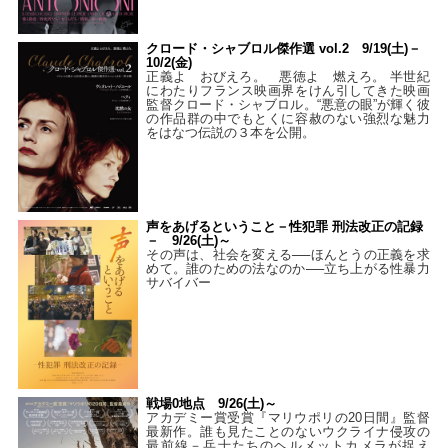
クロード・シャブロル傑作選 vol.2 9/19(土)－
10/2(金)
正義よ おびえろ。 悪徳よ 燃えろ。 半世紀
にわたりフランス映画界をけん引してきた映画
監督クロード・シャブロル。“悪意の眼”が輝く彼
の作品群の中でもとくに容赦のない強烈な魅力
をはなつ伝説の３本を公開。
声をあげるということ－性犯罪 刑法改正の記録
－ 9/26(土)～
その声は、社会を変える──ほんとうの正義を求
めて。誰のための法なのか──立ち上がる性暴力
サバイバー
戦場0地点 9/26(土)～
アカデミー賞受賞『マリウポリの20日間』監督
最新作。誰も見たことのないウクライナ侵攻の
最前線－兵士たちのヘルメットカメラが捉え