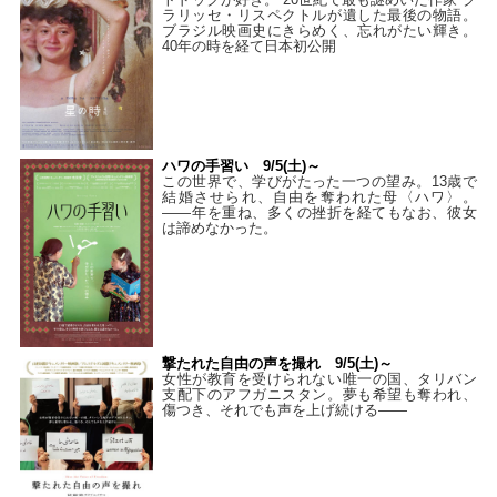
ラリッセ・リスペクトルが遺した最後の物語。
ブラジル映画史にきらめく、忘れがたい輝き。
40年の時を経て⽇本初公開
ハワの手習い 9/5(土)～
この世界で、学びがたった一つの望み。13歳で
結婚させられ、自由を奪われた母〈ハワ〉。
——年を重ね、多くの挫折を経てもなお、彼女
は諦めなかった。
撃たれた自由の声を撮れ 9/5(土)～
女性が教育を受けられない唯一の国、タリバン
支配下のアフガニスタン。夢も希望も奪われ、
傷つき、それでも声を上げ続ける——