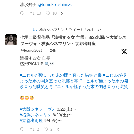
清水知子
@tomoko_shimizu_
10
10
X
横浜シネマリン リツイートされました
七里圭監督作品『清掃する女 亡霊』8/22以降〜大阪シネ
ヌーヴォ・横浜シネマリン・京都出町座
@bourei2026
·
24h
清掃する女 亡霊
感想PICKUP
#ニヒルが極まった末の開き直った哄笑と毒
#ニヒルが極
まった末の開き直った哄笑と毒
#ニヒルが極まった末の開
き直った哄笑と毒
#ニヒルが極まった末の開き直った哄笑
#大阪シネヌーヴォ
8/22(土)〜
#横浜シネマリン
8/29(土)〜
#京都出町座
9/4(金)〜
2
2
X