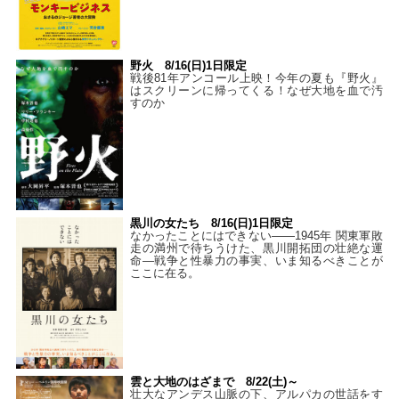
野火 8/16(日)1日限定
戦後81年アンコール上映！今年の夏も『野火』
はスクリーンに帰ってくる！なぜ大地を血で汚
すのか
黒川の女たち 8/16(日)1日限定
なかったことにはできない——1945年 関東軍敗
走の満州で待ちうけた、黒川開拓団の壮絶な運
命―戦争と性暴力の事実、いま知るべきことが
ここに在る。
雲と大地のはざまで 8/22(土)～
壮大なアンデス山脈の下、アルパカの世話をす