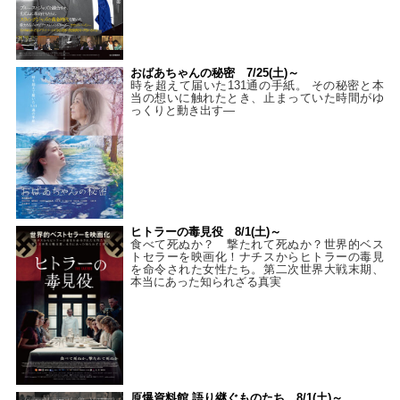
おばあちゃんの秘密 7/25(土)～
時を超えて届いた131通の手紙。 その秘密と本
当の想いに触れたとき、止まっていた時間がゆ
っくりと動き出す―
ヒトラーの毒見役 8/1(土)～
食べて死ぬか？ 撃たれて死ぬか？世界的ベス
トセラーを映画化！ナチスからヒトラーの毒見
を命令された女性たち。第二次世界大戦末期、
本当にあった知られざる真実
原爆資料館 語り継ぐものたち 8/1(土)～