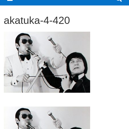
観
akatuka-4-420
た
い
映
画
は
こ
の
街
で