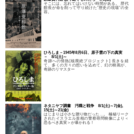
そこには、忘れてはいけない時間がある。 歴代
館長が命を削って守り続けた”歴史の現場”の全
容。
ひろしま－1945年8月6日、原子雲の下の真実
－ 8/1(土)～
奇跡への情熱[核廃絶プロジェクト] 長きを経
て、多くの方々の想いを込めて、幻の映画が、
奇跡のリマスター
ネタニヤフ調書 汚職と戦争 8/1(土)～7(金),
15(土)～21(金)
はじまりは小さな贈り物だった…。 極秘リーク
されたイスラエル首相の警察尋問映像により＜
恐るべき真実＞が暴かれる！