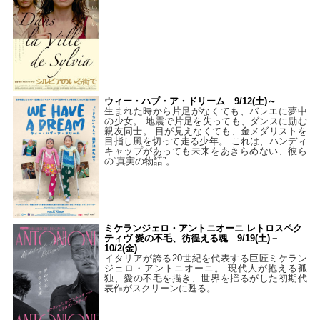
ウィー・ハブ・ア・ドリーム 9/12(土)～
生まれた時から片足がなくても、バレエに夢中
の少女。 地震で片足を失っても、ダンスに励む
親友同士。 目が見えなくても、金メダリストを
目指し風を切って走る少年。 これは、ハンディ
キャップがあっても未来をあきらめない、彼ら
の“真実の物語”。
ミケランジェロ・アントニオーニ レトロスペク
ティヴ 愛の不毛、彷徨える魂 9/19(土)－
10/2(金)
イタリアが誇る20世紀を代表する巨匠ミケラン
ジェロ・アントニオーニ。 現代人が抱える孤
独、愛の不毛を描き、世界を揺るがした初期代
表作がスクリーンに甦る。