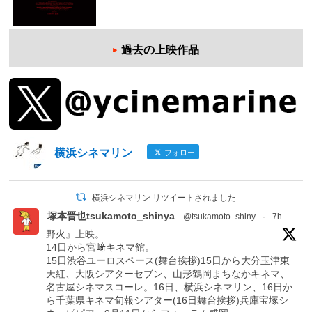
過去の上映作品
横浜シネマリン
フォロー
横浜シネマリン リツイートされました
塚本晋也tsukamoto_shinya
@tsukamoto_shiny
·
7h
野火』上映。
14日から宮﨑キネマ館。
15日渋谷ユーロスペース(舞台挨拶)15日から大分玉津東
天紅、大阪シアターセブン、山形鶴岡まちなかキネマ、
名古屋シネマスコーレ。16日、横浜シネマリン、16日か
ら千葉県キネマ旬報シアター(16日舞台挨拶)兵庫宝塚シ