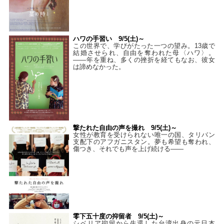
ハワの手習い 9/5(土)～
この世界で、学びがたった一つの望み。13歳で
結婚させられ、自由を奪われた母〈ハワ〉。
——年を重ね、多くの挫折を経てもなお、彼女
は諦めなかった。
撃たれた自由の声を撮れ 9/5(土)～
女性が教育を受けられない唯一の国、タリバン
支配下のアフガニスタン。夢も希望も奪われ、
傷つき、それでも声を上げ続ける——
零下五十度の抑留者 9/5(土)～
シベリア抑留から生還した台湾出身の元日本