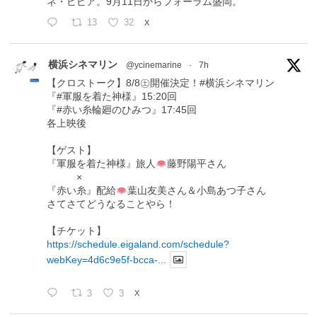
ネ・ピピア。9月11日からフォーラム盛岡。
13
32
X
横浜シネマリン
@ycinemarine
·
7h
【クロストーク】8/8㊏開催決定！#横浜シネマリン
『#軍服を着た神様』15:20回
『#赤い糸輪廻のひみつ』17:45回
各上映後
【ゲスト】
『軍服を着た神様』旅人
藤野陽平さん
×
『赤い糸』配給
葉山友美さん＆小島あつ子さん
さてさてどうなることやら！
【チケット】
https://schedule.eigaland.com/schedule?
webKey=4d6c9e5f-bcca-...
3
3
X