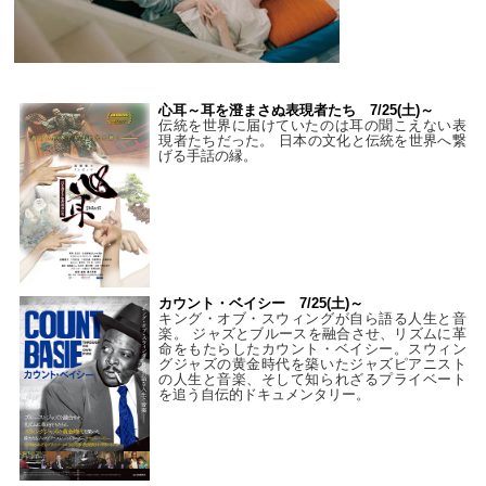
心耳～耳を澄まさぬ表現者たち 7/25(土)～
伝統を世界に届けていたのは耳の聞こえない表
現者たちだった。 日本の文化と伝統を世界へ繋
げる手話の縁。
カウント・ベイシー 7/25(土)～
キング・オブ・スウィングが自ら語る人生と音
楽。 ジャズとブルースを融合させ、リズムに革
命をもたらしたカウント・ベイシー。スウィン
グジャズの黄金時代を築いたジャズピアニスト
の人生と音楽、そして知られざるプライベート
を追う自伝的ドキュメンタリー。