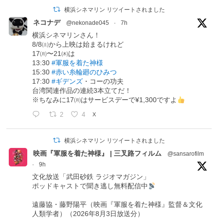
横浜シネマリン リツイートされました
ネコナデ
@nekonade045
·
7h
横浜シネマリンさん！
8/8㈯から上映は始まるけれど
17㈪〜21㈭は
13:30
#軍服を着た神様
15:30
#赤い糸輪廻のひみつ
17:30
#ギデンズ
・コーの功夫
台湾関連作品の連続3本立てだ！
※ちなみに17㈪はサービスデーで¥1,300ですよ
2
4
X
横浜シネマリン リツイートされました
映画『軍服を着た神様』 | 三叉路フィルム
@sansarofilm
·
9h
文化放送「武田砂鉄 ラジオマガジン」
ポッドキャストで聞き逃し無料配信中
遠藤協・藤野陽平（映画『軍服を着た神様』監督＆文化
人類学者）（2026年8月3日放送分）