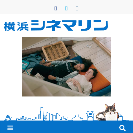
コ
ン
テ
ン
横
ツ
へ
浜
ス
キ
シ
ッ
プ
ネ
マ
リ
ン