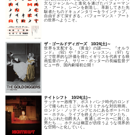
欠なジャンルへと進化を遂げたパフォーマン
ス・アート。シーンを創造し、革新してきた先
駆者たちのドキュメンタリーをラインナップ。
自由すぎて深すぎる、パフォーマンス・アート
の世界へようこそ。
ザ・ゴールドディガーズ 10/24(土)～
世界を支配する、《黄金》の謎――。『オルラ
ンド』（92）や『タンゴ・レッスン』（97）な
どで世界的な評価を得たイギリスを代表する映
画監督の一人、サリー・ポッターの長編監督デ
ビュー作、国内劇場初公開！
ナイトシフト 10/24(土)～
サッチャー政権下、ポストパンク時代のロンド
ンで撮られたミニマル＆リミナルな対抗映画。
ロンドン・ノッティングヒルにあるポートベロ
ー・ホテル。ライブを終えたバンドマンたち、
おちぶれた伯爵夫人、夜通しポーカーに興じる
男たち…。ホテルは幽霊が彷徨うような境界的
な空間へと化していく。