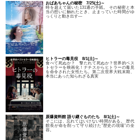
おばあちゃんの秘密 7/25(土)～
時を超えて届いた131通の手紙。 その秘密と本
当の想いに触れたとき、止まっていた時間がゆ
っくりと動き出す―
ヒトラーの毒見役 8/1(土)～
食べて死ぬか？ 撃たれて死ぬか？世界的ベス
トセラーを映画化！ナチスからヒトラーの毒見
を命令された女性たち。第二次世界大戦末期、
本当にあった知られざる真実
原爆資料館 語り継ぐものたち 8/1(土)～
そこには、忘れてはいけない時間がある。 歴代
館長が命を削って守り続けた”歴史の現場”の全
容。