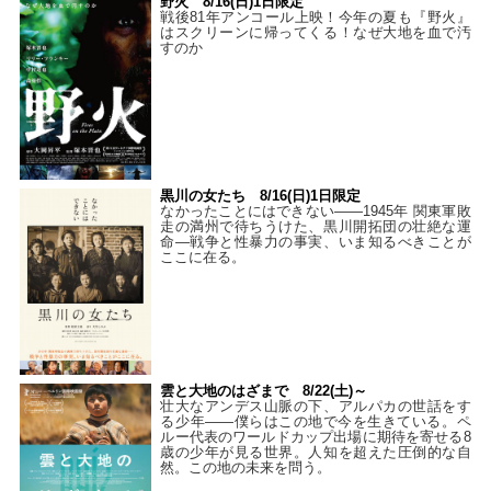
野火 8/16(日)1日限定
戦後81年アンコール上映！今年の夏も『野火』
はスクリーンに帰ってくる！なぜ大地を血で汚
すのか
黒川の女たち 8/16(日)1日限定
なかったことにはできない——1945年 関東軍敗
走の満州で待ちうけた、黒川開拓団の壮絶な運
命―戦争と性暴力の事実、いま知るべきことが
ここに在る。
雲と大地のはざまで 8/22(土)～
壮大なアンデス山脈の下、アルパカの世話をす
る少年――僕らはこの地で今を生きている。ペ
ルー代表のワールドカップ出場に期待を寄せる8
歳の少年が見る世界。人知を超えた圧倒的な自
然。この地の未来を問う。