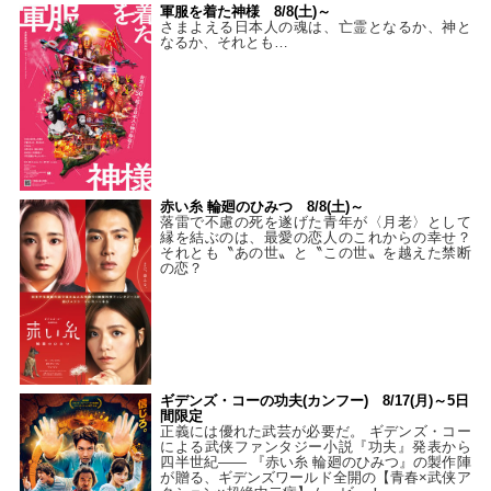
軍服を着た神様 8/8(土)～
さまよえる日本人の魂は、亡霊となるか、神と
なるか、それとも…
赤い糸 輪廻のひみつ 8/8(土)～
落雷で不慮の死を遂げた青年が〈月老〉として
縁を結ぶのは、最愛の恋人のこれからの幸せ？
それとも〝あの世〟と〝この世〟を越えた禁断
の恋？
ギデンズ・コーの功夫(カンフー) 8/17(月)～5日
間限定
正義には優れた武芸が必要だ。 ギデンズ・コー
による武侠ファンタジー小説『功夫』発表から
四半世紀―― 『赤い糸 輪廻のひみつ』の製作陣
が贈る、ギデンズワールド全開の【青春×武侠ア