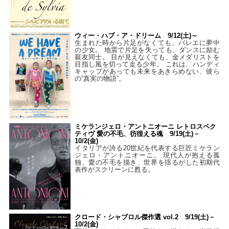
ウィー・ハブ・ア・ドリーム 9/12(土)～
生まれた時から片足がなくても、バレエに夢中
の少女。 地震で片足を失っても、ダンスに励む
親友同士。 目が見えなくても、金メダリストを
目指し風を切って走る少年。 これは、ハンディ
キャップがあっても未来をあきらめない、彼ら
の“真実の物語”。
ミケランジェロ・アントニオーニ レトロスペク
ティヴ 愛の不毛、彷徨える魂 9/19(土)－
10/2(金)
イタリアが誇る20世紀を代表する巨匠ミケラン
ジェロ・アントニオーニ。 現代人が抱える孤
独、愛の不毛を描き、世界を揺るがした初期代
表作がスクリーンに甦る。
クロード・シャブロル傑作選 vol.2 9/19(土)－
10/2(金)