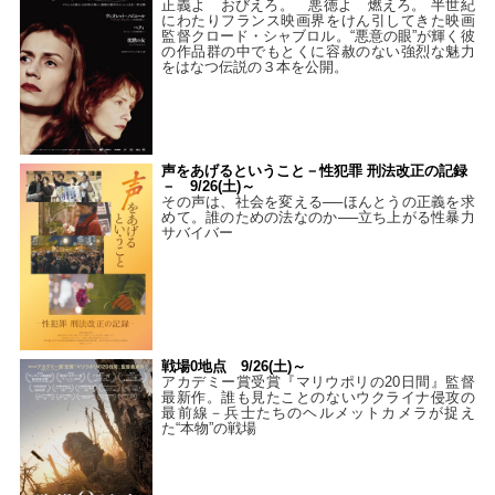
正義よ おびえろ。 悪徳よ 燃えろ。 半世紀
にわたりフランス映画界をけん引してきた映画
監督クロード・シャブロル。“悪意の眼”が輝く彼
の作品群の中でもとくに容赦のない強烈な魅力
をはなつ伝説の３本を公開。
声をあげるということ－性犯罪 刑法改正の記録
－ 9/26(土)～
その声は、社会を変える──ほんとうの正義を求
めて。誰のための法なのか──立ち上がる性暴力
サバイバー
戦場0地点 9/26(土)～
アカデミー賞受賞『マリウポリの20日間』監督
最新作。誰も見たことのないウクライナ侵攻の
最前線－兵士たちのヘルメットカメラが捉え
た“本物”の戦場