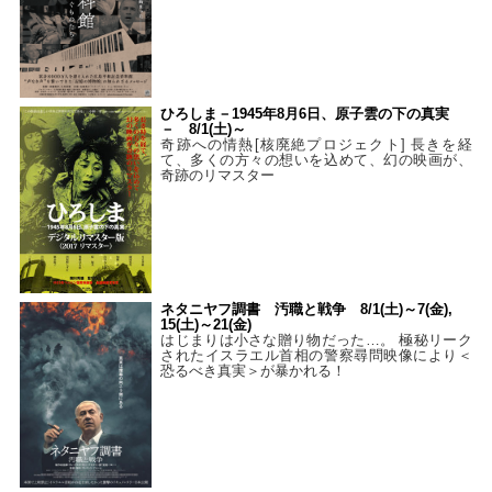
ひろしま－1945年8月6日、原子雲の下の真実
－ 8/1(土)～
奇跡への情熱[核廃絶プロジェクト] 長きを経
て、多くの方々の想いを込めて、幻の映画が、
奇跡のリマスター
ネタニヤフ調書 汚職と戦争 8/1(土)～7(金),
15(土)～21(金)
はじまりは小さな贈り物だった…。 極秘リーク
されたイスラエル首相の警察尋問映像により＜
恐るべき真実＞が暴かれる！