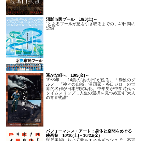
沼影市民プール 10/3(土)～
“とあるプールが息を引き取るまでの、49日間の
記録”
遥かな町へ 10/9(金)～
1963年――14歳の“あの日”が甦る。「孤独のグ
ルメ」「神々の山嶺」漫画家・谷口ジローの世
界的名作が日本初実写化。中年男が中学時代へ
タイムスリップ…人生の選択を見つめ直す“大人
の青春物語”
パフォーマンス・アート：身体と空間をめぐる
映画祭 10/10(土)－10/23(金)
現代美術において最もエネルギッシュで、不可