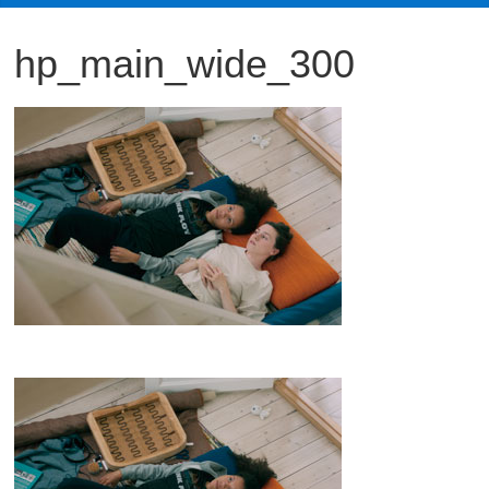
観
hp_main_wide_300
た
い
映
画
は
こ
の
街
で