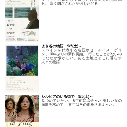
兵。 深く閉ざされた記憶をたどる—
よき谷の物語 9/5(土)～
スペインを代表する名匠ホセ・ルイス・ゲリ
ン、10年ぶりの新作長編。 行ったことがないの
になぜか懐かしい、ある土地とそこに暮らす
人々の物語――
シルビアのいる街で 9/5(土)～
見つめていたい。 6年前に出会った 美しい女の
面影を求めて、 青年はその街をさまよった。