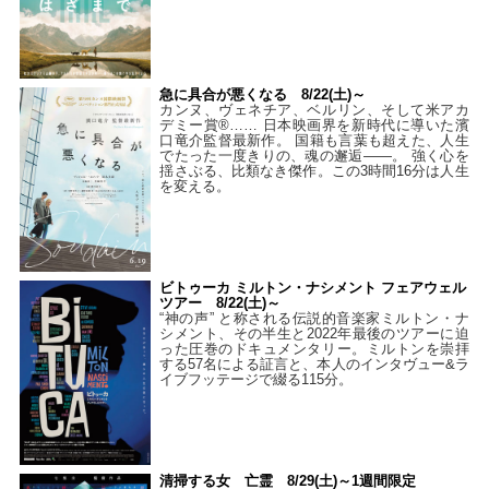
急に具合が悪くなる 8/22(土)～
カンヌ、ヴェネチア、ベルリン、そして米アカ
デミー賞®…… 日本映画界を新時代に導いた濱
口竜介監督最新作。 国籍も言葉も超えた、人生
でたった一度きりの、魂の邂逅――。 強く心を
揺さぶる、比類なき傑作。この3時間16分は人生
を変える。
ビトゥーカ ミルトン・ナシメント フェアウェル
ツアー 8/22(土)～
“神の声” と称される伝説的音楽家ミルトン・ナ
シメント、その半生と2022年最後のツアーに迫
った圧巻のドキュメンタリー。ミルトンを崇拝
する57名による証言と、本人のインタヴュー&ラ
イブフッテージで綴る115分。
清掃する女 亡霊 8/29(土)～1週間限定