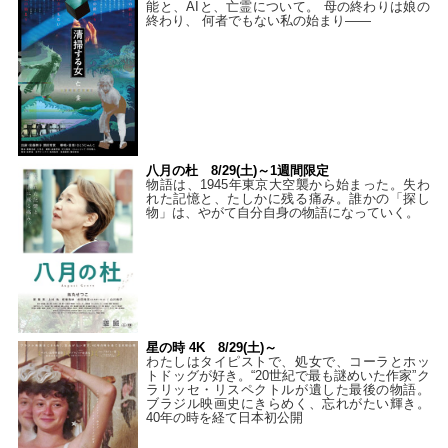
能と、AIと、亡霊について。 母の終わりは娘の
終わり、 何者でもない私の始まり――
八月の杜 8/29(土)～1週間限定
物語は、1945年東京大空襲から始まった。失わ
れた記憶と、たしかに残る痛み。誰かの「探し
物」は、やがて自分自身の物語になっていく。
星の時 4K 8/29(土)～
わたしはタイピストで、処⼥で、コーラとホッ
トドッグが好き。“20世紀で最も謎めいた作家”ク
ラリッセ・リスペクトルが遺した最後の物語。
ブラジル映画史にきらめく、忘れがたい輝き。
40年の時を経て⽇本初公開