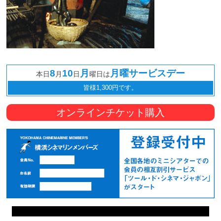
8
10
月
月曜サービスデー
本日
月
日
曜日は
皆様1,300円です。
オンラインチケット購入