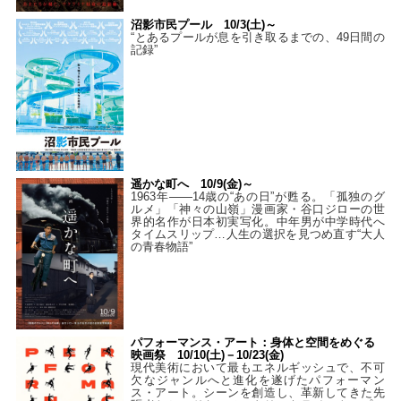
沼影市民プール 10/3(土)～
“とあるプールが息を引き取るまでの、49日間の
記録”
遥かな町へ 10/9(金)～
1963年――14歳の“あの日”が甦る。「孤独のグ
ルメ」「神々の山嶺」漫画家・谷口ジローの世
界的名作が日本初実写化。中年男が中学時代へ
タイムスリップ…人生の選択を見つめ直す“大人
の青春物語”
パフォーマンス・アート：身体と空間をめぐる
映画祭 10/10(土)－10/23(金)
現代美術において最もエネルギッシュで、不可
欠なジャンルへと進化を遂げたパフォーマン
ス・アート。シーンを創造し、革新してきた先