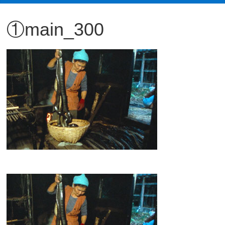
観
①main_300
た
い
映
画
は
こ
の
街
で