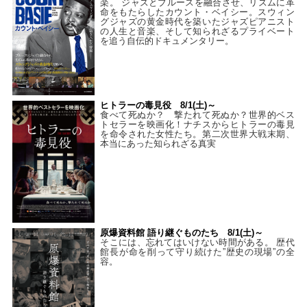
楽。 ジャズとブルースを融合させ、リズムに革
命をもたらしたカウント・ベイシー。スウィン
グジャズの黄金時代を築いたジャズピアニスト
の人生と音楽、そして知られざるプライベート
を追う自伝的ドキュメンタリー。
ヒトラーの毒見役 8/1(土)～
食べて死ぬか？ 撃たれて死ぬか？世界的ベス
トセラーを映画化！ナチスからヒトラーの毒見
を命令された女性たち。第二次世界大戦末期、
本当にあった知られざる真実
原爆資料館 語り継ぐものたち 8/1(土)～
そこには、忘れてはいけない時間がある。 歴代
館長が命を削って守り続けた”歴史の現場”の全
容。