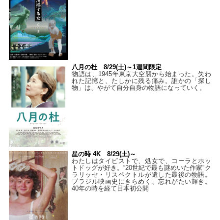
八月の杜 8/29(土)～1週間限定
物語は、1945年東京大空襲から始まった。失わ
れた記憶と、たしかに残る痛み。誰かの「探し
物」は、やがて自分自身の物語になっていく。
星の時 4K 8/29(土)～
わたしはタイピストで、処⼥で、コーラとホッ
トドッグが好き。“20世紀で最も謎めいた作家”ク
ラリッセ・リスペクトルが遺した最後の物語。
ブラジル映画史にきらめく、忘れがたい輝き。
40年の時を経て⽇本初公開