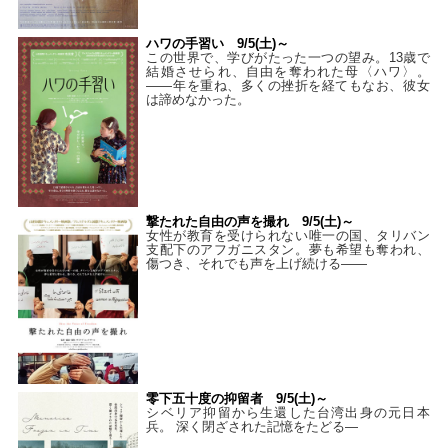
ハワの手習い 9/5(土)～
この世界で、学びがたった一つの望み。13歳で
結婚させられ、自由を奪われた母〈ハワ〉。
——年を重ね、多くの挫折を経てもなお、彼女
は諦めなかった。
撃たれた自由の声を撮れ 9/5(土)～
女性が教育を受けられない唯一の国、タリバン
支配下のアフガニスタン。夢も希望も奪われ、
傷つき、それでも声を上げ続ける——
零下五十度の抑留者 9/5(土)～
シベリア抑留から生還した台湾出身の元日本
兵。 深く閉ざされた記憶をたどる—