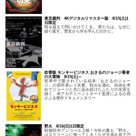
東京裁判 4Kデジタルリマスター版 8/15(土)1
日限定
時を超えて問いかけてくる… 君たちは、なぜに
繰り返す。歴史から何を学んだのかと。
吹替版 モンキービジネス おさるのジョージ著者
の大冒険 8/15(土)～
世界中で愛されている絵本「おさるのジョー
ジ」の原作者レイ夫妻。戦火を逃れ、自由を求
めてジョージと共に歩み続けたふたりの生涯を
描く、米アカデミーノミネート監督による心揺
さぶる傑作ドキュメンタリー
野火 8/16(日)1日限定
戦後81年アンコール上映！今年の夏も『野火』
はスクリーンに帰ってくる！なぜ大地を血で汚