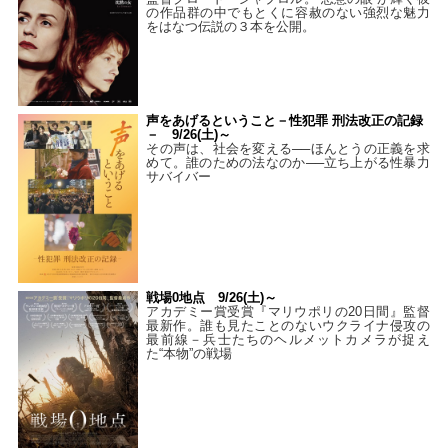
の作品群の中でもとくに容赦のない強烈な魅力
をはなつ伝説の３本を公開。
声をあげるということ－性犯罪 刑法改正の記録
－ 9/26(土)～
その声は、社会を変える──ほんとうの正義を求
めて。誰のための法なのか──立ち上がる性暴力
サバイバー
戦場0地点 9/26(土)～
アカデミー賞受賞『マリウポリの20日間』監督
最新作。誰も見たことのないウクライナ侵攻の
最前線－兵士たちのヘルメットカメラが捉え
た“本物”の戦場