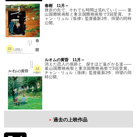
春樹 11月～
挫折の先で、それでも時間は流れていく—— 釜
山国際映画祭と東京国際映画祭で3冠受賞。 チ
ャン・リュル（張律）監督最新2作、待望の同時
公開。
ルオムの黄昏 11月～
消えた恋人の痕跡と、探すほど遠ざかる道——
釜山国際映画祭と東京国際映画祭で3冠受賞。
チャン・リュル（張律）監督最新2作、待望の同
時公開。
過去の上映作品