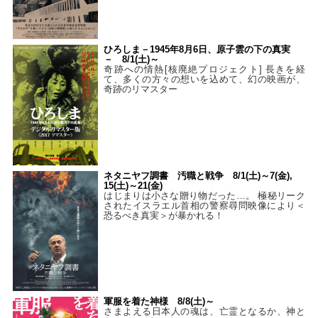
ひろしま－1945年8月6日、原子雲の下の真実
－ 8/1(土)～
奇跡への情熱[核廃絶プロジェクト] 長きを経
て、多くの方々の想いを込めて、幻の映画が、
奇跡のリマスター
ネタニヤフ調書 汚職と戦争 8/1(土)～7(金),
15(土)～21(金)
はじまりは小さな贈り物だった…。 極秘リーク
されたイスラエル首相の警察尋問映像により＜
恐るべき真実＞が暴かれる！
軍服を着た神様 8/8(土)～
さまよえる日本人の魂は、亡霊となるか、神と