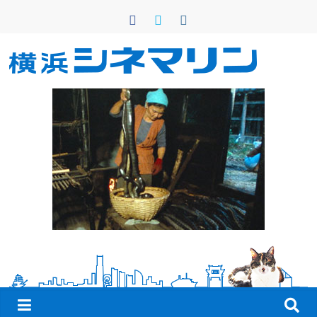
コ
ン
テ
ン
横
ツ
へ
浜
ス
キ
シ
ッ
プ
ネ
マ
リ
ン