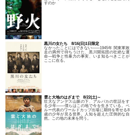
すのか
黒川の女たち 8/16(日)1日限定
なかったことにはできない——1945年 関東軍敗
走の満州で待ちうけた、黒川開拓団の壮絶な運
命―戦争と性暴力の事実、いま知るべきことが
ここに在る。
雲と大地のはざまで 8/22(土)～
壮大なアンデス山脈の下、アルパカの世話をす
る少年――僕らはこの地で今を生きている。ペ
ルー代表のワールドカップ出場に期待を寄せる8
歳の少年が見る世界。人知を超えた圧倒的な自
然。この地の未来を問う。