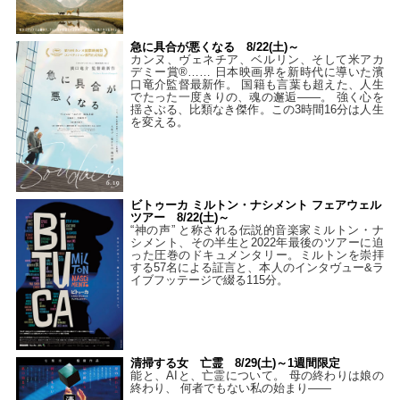
急に具合が悪くなる 8/22(土)～
カンヌ、ヴェネチア、ベルリン、そして米アカ
デミー賞®…… 日本映画界を新時代に導いた濱
口竜介監督最新作。 国籍も言葉も超えた、人生
でたった一度きりの、魂の邂逅――。 強く心を
揺さぶる、比類なき傑作。この3時間16分は人生
を変える。
ビトゥーカ ミルトン・ナシメント フェアウェル
ツアー 8/22(土)～
“神の声” と称される伝説的音楽家ミルトン・ナ
シメント、その半生と2022年最後のツアーに迫
った圧巻のドキュメンタリー。ミルトンを崇拝
する57名による証言と、本人のインタヴュー&ラ
イブフッテージで綴る115分。
清掃する女 亡霊 8/29(土)～1週間限定
能と、AIと、亡霊について。 母の終わりは娘の
終わり、 何者でもない私の始まり――