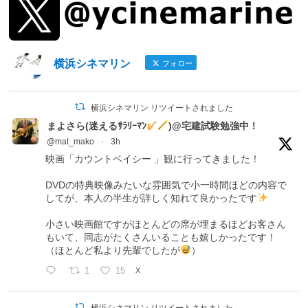
横浜シネマリン
フォロー
横浜シネマリン リツイートされました
まよさら(迷えるｻﾗﾘｰﾏﾝ
)@宅建試験勉強中！
@mat_mako
·
3h
映画「カウントベイシー 」観に行ってきました！
DVDの特典映像みたいな雰囲気で小一時間ほどの内容で
してが、本人の半生が詳しく知れて良かったです
小さい映画館ですがほとんどの席が埋まるほどお客さん
もいて、同志がたくさんいることも嬉しかったです！
（ほとんど私より先輩でしたが
）
1
15
X
横浜シネマリン リツイートされました