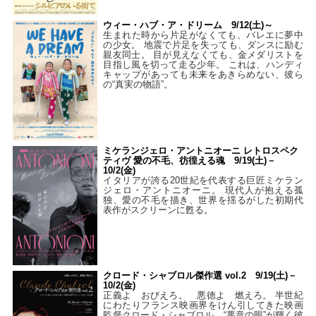
ウィー・ハブ・ア・ドリーム 9/12(土)～
生まれた時から片足がなくても、バレエに夢中
の少女。 地震で片足を失っても、ダンスに励む
親友同士。 目が見えなくても、金メダリストを
目指し風を切って走る少年。 これは、ハンディ
キャップがあっても未来をあきらめない、彼ら
の“真実の物語”。
ミケランジェロ・アントニオーニ レトロスペク
ティヴ 愛の不毛、彷徨える魂 9/19(土)－
10/2(金)
イタリアが誇る20世紀を代表する巨匠ミケラン
ジェロ・アントニオーニ。 現代人が抱える孤
独、愛の不毛を描き、世界を揺るがした初期代
表作がスクリーンに甦る。
クロード・シャブロル傑作選 vol.2 9/19(土)－
10/2(金)
正義よ おびえろ。 悪徳よ 燃えろ。 半世紀
にわたりフランス映画界をけん引してきた映画
監督クロード・シャブロル。“悪意の眼”が輝く彼