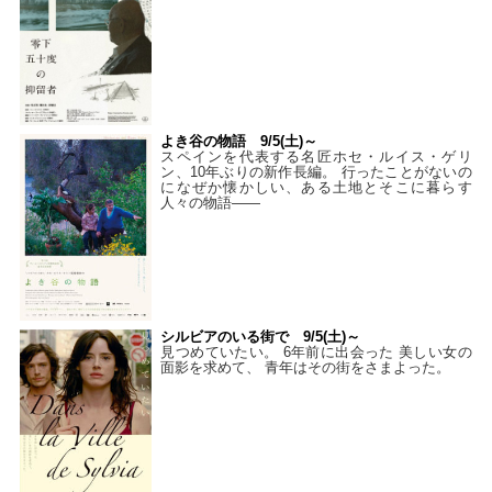
よき谷の物語 9/5(土)～
スペインを代表する名匠ホセ・ルイス・ゲリ
ン、10年ぶりの新作長編。 行ったことがないの
になぜか懐かしい、ある土地とそこに暮らす
人々の物語――
シルビアのいる街で 9/5(土)～
見つめていたい。 6年前に出会った 美しい女の
面影を求めて、 青年はその街をさまよった。