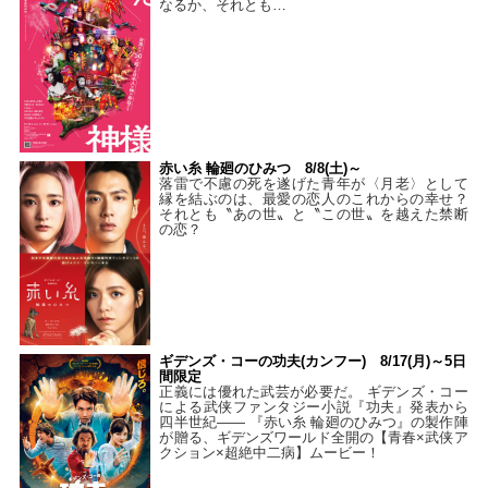
なるか、それとも…
赤い糸 輪廻のひみつ 8/8(土)～
落雷で不慮の死を遂げた青年が〈月老〉として
縁を結ぶのは、最愛の恋人のこれからの幸せ？
それとも〝あの世〟と〝この世〟を越えた禁断
の恋？
ギデンズ・コーの功夫(カンフー) 8/17(月)～5日
間限定
正義には優れた武芸が必要だ。 ギデンズ・コー
による武侠ファンタジー小説『功夫』発表から
四半世紀―― 『赤い糸 輪廻のひみつ』の製作陣
が贈る、ギデンズワールド全開の【青春×武侠ア
クション×超絶中二病】ムービー！