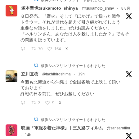
塚本晋也tsukamoto_shinya
@tsukamoto_shiny
·
8 8月
８日発売。『野火』そして『ほかげ』で扱った戦争
トラウマ。それが世代を超えて引き継がれてしまう
重要なお話をしました。ぜひお読みください。
『ネルソンさん、あなたは人を殺しましたか？』でもそ
の問題を扱っています。
70
164
X
横浜シネマリン リツイートされました
立川直樹
@tachihiroshima
·
19h
今週も北海道から沖縄まで全国各地で上映して頂い
ております
終戦の日を前に、ぜひお越しください
3
9
X
横浜シネマリン リツイートされました
映画『軍服を着た神様』 | 三叉路フィルム
@sansarofilm
·
14h