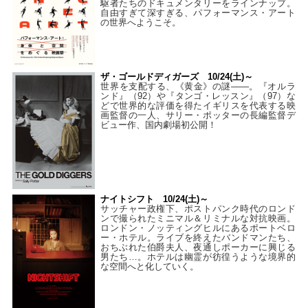
駆者たちのドキュメンタリーをラインナップ。
自由すぎて深すぎる、パフォーマンス・アート
の世界へようこそ。
ザ・ゴールドディガーズ 10/24(土)～
世界を支配する、《黄金》の謎――。『オルラ
ンド』（92）や『タンゴ・レッスン』（97）な
どで世界的な評価を得たイギリスを代表する映
画監督の一人、サリー・ポッターの長編監督デ
ビュー作、国内劇場初公開！
ナイトシフト 10/24(土)～
サッチャー政権下、ポストパンク時代のロンド
ンで撮られたミニマル＆リミナルな対抗映画。
ロンドン・ノッティングヒルにあるポートベロ
ー・ホテル。ライブを終えたバンドマンたち、
おちぶれた伯爵夫人、夜通しポーカーに興じる
男たち…。ホテルは幽霊が彷徨うような境界的
な空間へと化していく。