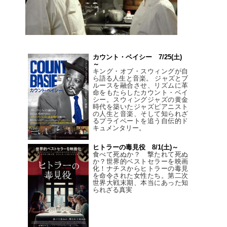
カウント・ベイシー 7/25(土)
～
キング・オブ・スウィングが自
ら語る人生と音楽。 ジャズとブ
ルースを融合させ、リズムに革
命をもたらしたカウント・ベイ
シー。スウィングジャズの黄金
時代を築いたジャズピアニスト
の人生と音楽、そして知られざ
るプライベートを追う自伝的ド
キュメンタリー。
ヒトラーの毒見役 8/1(土)～
食べて死ぬか？ 撃たれて死ぬ
か？世界的ベストセラーを映画
化！ナチスからヒトラーの毒見
を命令された女性たち。第二次
世界大戦末期、本当にあった知
られざる真実