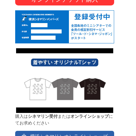
購入は
シネマリン受付
または
オンラインショップ
に
てお求めください