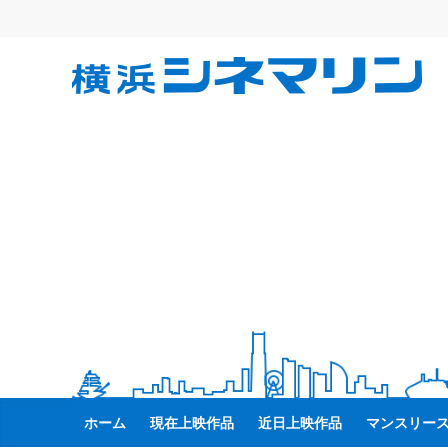
コ
ン
テ
横
ン
ツ
へ
浜
ス
キ
シ
ッ
プ
ネ
マ
リ
ン
ホーム
現在上映作品
近日上映作品
マンスリー