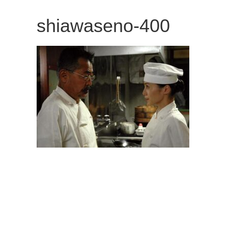
観
shiawaseno-400
た
い
映
画
は
こ
の
街
で