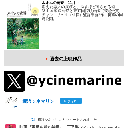
ルオムの黄昏 11月～
消えた恋人の痕跡と、探すほど遠ざかる道——
釜山国際映画祭と東京国際映画祭で3冠受賞。
チャン・リュル（張律）監督最新2作、待望の同
時公開。
過去の上映作品
横浜シネマリン
フォロー
横浜シネマリン リツイートされました
映画『軍服を着た神様』 | 三叉路フィルム
@sansarofilm