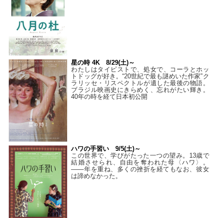
星の時 4K 8/29(土)～
わたしはタイピストで、処⼥で、コーラとホッ
トドッグが好き。“20世紀で最も謎めいた作家”ク
ラリッセ・リスペクトルが遺した最後の物語。
ブラジル映画史にきらめく、忘れがたい輝き。
40年の時を経て⽇本初公開
ハワの手習い 9/5(土)～
この世界で、学びがたった一つの望み。13歳で
結婚させられ、自由を奪われた母〈ハワ〉。
——年を重ね、多くの挫折を経てもなお、彼女
は諦めなかった。