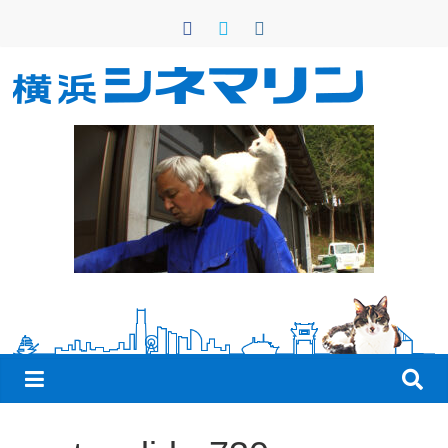
コ
ン
テ
ン
横
ツ
へ
浜
ス
キ
シ
ッ
プ
ネ
マ
リ
ン