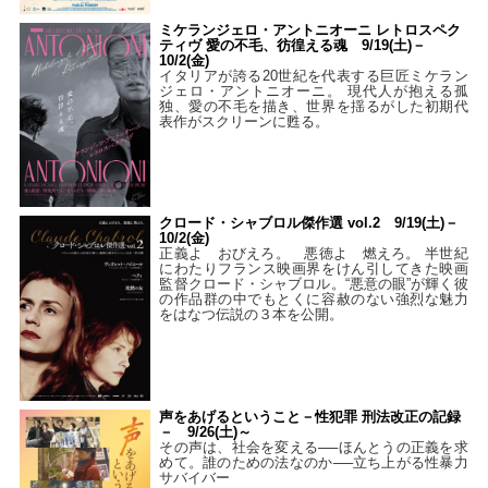
ミケランジェロ・アントニオーニ レトロスペク
ティヴ 愛の不毛、彷徨える魂 9/19(土)－
10/2(金)
イタリアが誇る20世紀を代表する巨匠ミケラン
ジェロ・アントニオーニ。 現代人が抱える孤
独、愛の不毛を描き、世界を揺るがした初期代
表作がスクリーンに甦る。
クロード・シャブロル傑作選 vol.2 9/19(土)－
10/2(金)
正義よ おびえろ。 悪徳よ 燃えろ。 半世紀
にわたりフランス映画界をけん引してきた映画
監督クロード・シャブロル。“悪意の眼”が輝く彼
の作品群の中でもとくに容赦のない強烈な魅力
をはなつ伝説の３本を公開。
声をあげるということ－性犯罪 刑法改正の記録
－ 9/26(土)～
その声は、社会を変える──ほんとうの正義を求
めて。誰のための法なのか──立ち上がる性暴力
サバイバー