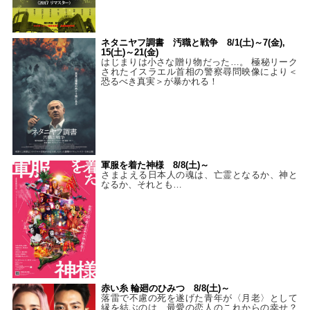
ネタニヤフ調書 汚職と戦争 8/1(土)～7(金),
15(土)～21(金)
はじまりは小さな贈り物だった…。 極秘リーク
されたイスラエル首相の警察尋問映像により＜
恐るべき真実＞が暴かれる！
軍服を着た神様 8/8(土)～
さまよえる日本人の魂は、亡霊となるか、神と
なるか、それとも…
赤い糸 輪廻のひみつ 8/8(土)～
落雷で不慮の死を遂げた青年が〈月老〉として
縁を結ぶのは、最愛の恋人のこれからの幸せ？