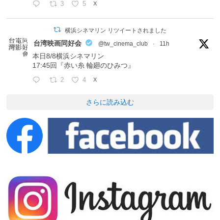
3
5
X
横浜シネマリン リツイートされました
台湾映画同好会
@tw_cinema_club
·
11h
本日8/8横浜シネマリン
17:45回『赤い糸 輪廻のひみつ』
2
4
X
さらに読み込む