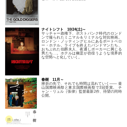
ナイトシフト 10/24(土)～
サッチャー政権下、ポストパンク時代のロンド
ンで撮られたミニマル＆リミナルな対抗映画。
ロンドン・ノッティングヒルにあるポートベロ
ー・ホテル。ライブを終えたバンドマンたち、
おちぶれた伯爵夫人、夜通しポーカーに興じる
男たち…。ホテルは幽霊が彷徨うような境界的
な空間へと化していく。
春樹 11月～
挫折の先で、それでも時間は流れていく—— 釜
山国際映画祭と東京国際映画祭で3冠受賞。 チ
ャン・リュル（張律）監督最新2作、待望の同時
公開。