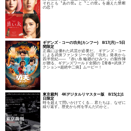
それとも〝あの世〟と〝この世〟を越えた禁断
の恋？
ギデンズ・コーの功夫(カンフー) 8/17(月)～5日
間限定
正義には優れた武芸が必要だ。 ギデンズ・コー
による武侠ファンタジー小説『功夫』発表から
四半世紀―― 『赤い糸 輪廻のひみつ』の製作陣
が贈る、ギデンズワールド全開の【青春×武侠ア
クション×超絶中二病】ムービー！
東京裁判 4Kデジタルリマスター版 8/15(土)1
日限定
時を超えて問いかけてくる… 君たちは、なぜに
繰り返す。歴史から何を学んだのかと。