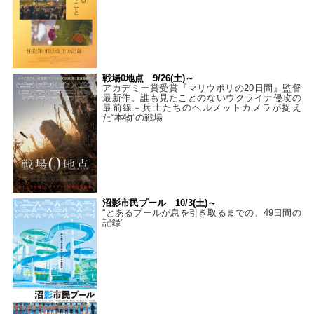
戦場0地点 9/26(土)～
アカデミー賞受賞『マリウポリの20日間』監督
最新作。誰も見たことのないウクライナ侵攻の
最前線－兵士たちのヘルメットカメラが捉え
た“本物”の戦場
沼影市民プール 10/3(土)～
“とあるプールが息を引き取るまでの、49日間の
記録”