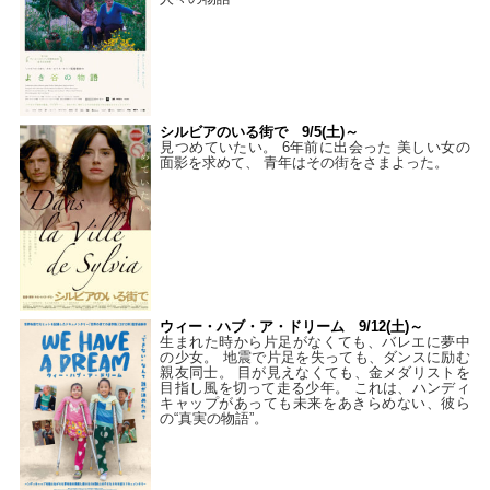
シルビアのいる街で 9/5(土)～
見つめていたい。 6年前に出会った 美しい女の
面影を求めて、 青年はその街をさまよった。
ウィー・ハブ・ア・ドリーム 9/12(土)～
生まれた時から片足がなくても、バレエに夢中
の少女。 地震で片足を失っても、ダンスに励む
親友同士。 目が見えなくても、金メダリストを
目指し風を切って走る少年。 これは、ハンディ
キャップがあっても未来をあきらめない、彼ら
の“真実の物語”。