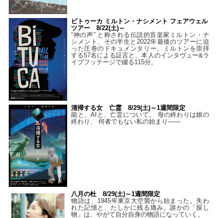
ビトゥーカ ミルトン・ナシメント フェアウェル
ツアー 8/22(土)～
“神の声” と称される伝説的音楽家ミルトン・ナ
シメント、その半生と2022年最後のツアーに迫
った圧巻のドキュメンタリー。ミルトンを崇拝
する57名による証言と、本人のインタヴュー&ラ
イブフッテージで綴る115分。
清掃する女 亡霊 8/29(土)～1週間限定
能と、AIと、亡霊について。 母の終わりは娘の
終わり、 何者でもない私の始まり――
八月の杜 8/29(土)～1週間限定
物語は、1945年東京大空襲から始まった。失わ
れた記憶と、たしかに残る痛み。誰かの「探し
物」は、やがて自分自身の物語になっていく。