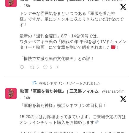
·
15h
トンデモな雰囲気をまといつつある『軍服を着た神
様』ですが、単にジャンルに収まりきらないだけなので
す！
最新の「週刊金曜日」8/7・14合併号では、
ワタナベアキラ氏の「敗戦81年 平和を思うTVドキュメン
タリーと映画」にて文章を割いて紹介されました
！
「愉快で立派な民俗文化映画」との評！
5
5
X
横浜シネマリン リツイートされました
映画『軍服を着た神様』 | 三叉路フィルム
@sansarofilm
·
14h
『軍服を着た神様』横浜シネマリン本日初日！
15:20の回はお席埋まってきています。ご来場予定の方は
オンラインチケット購入をお勧めします