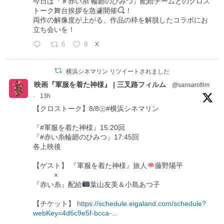
今日は『＃赤い糸 輪廻のひみつ』配給チームとのクロス
トーク舞台挨拶を急遽開催
！
両作の解像度が上がる、作品の枠を解脱したコラボにお
立ち会いを！
6
9
X
横浜シネマリン リツイートされました
映画『軍服を着た神様』 | 三叉路フィルム
@sansarofilm
·
13h
【クロストーク】8/8㊏#横浜シネマリン
『#軍服を着た神様』15:20回
『#赤い糸輪廻のひみつ』17:45回
各上映後
【ゲスト】 『軍服を着た神様』旅人
藤野陽平
×
『赤い糸』配給
葉山友美＆小島あつ子
【チケット】
https://schedule.eigaland.com/schedule?
webKey=4d6c9e5f-bcca-...