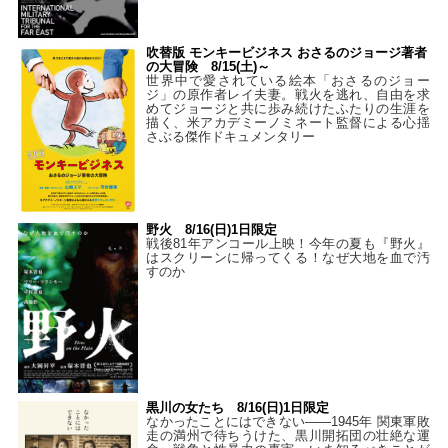
吹替版 モンキービジネス おさるのジョージ著者
の大冒険 8/15(土)～
世界中で愛されている絵本「おさるのジョー
ジ」の原作者レイ夫妻。戦火を逃れ、自由を求
めてジョージと共に歩み続けたふたりの生涯を
描く、米アカデミーノミネート監督による心揺
さぶる傑作ドキュメンタリー
野火 8/16(日)1日限定
戦後81年アンコール上映！今年の夏も『野火』
はスクリーンに帰ってくる！なぜ大地を血で汚
すのか
黒川の女たち 8/16(日)1日限定
なかったことにはできない——1945年 関東軍敗
走の満州で待ちうけた、黒川開拓団の壮絶な運