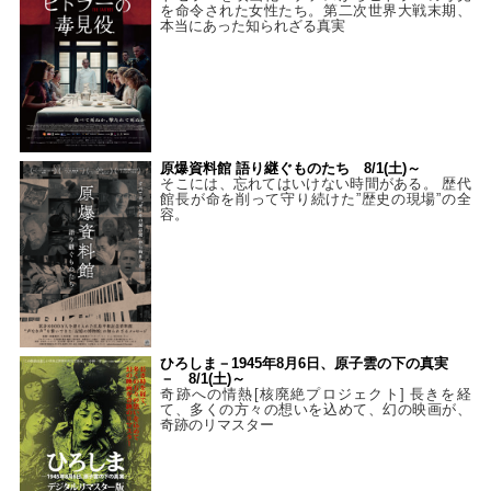
を命令された女性たち。第二次世界大戦末期、
本当にあった知られざる真実
原爆資料館 語り継ぐものたち 8/1(土)～
そこには、忘れてはいけない時間がある。 歴代
館長が命を削って守り続けた”歴史の現場”の全
容。
ひろしま－1945年8月6日、原子雲の下の真実
－ 8/1(土)～
奇跡への情熱[核廃絶プロジェクト] 長きを経
て、多くの方々の想いを込めて、幻の映画が、
奇跡のリマスター