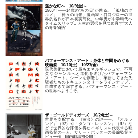
遥かな町へ 10/9(金)～
1963年――14歳の“あの日”が甦る。「孤独のグ
ルメ」「神々の山嶺」漫画家・谷口ジローの世
界的名作が日本初実写化。中年男が中学時代へ
タイムスリップ…人生の選択を見つめ直す“大人
の青春物語”
パフォーマンス・アート：身体と空間をめぐる
映画祭 10/10(土)－10/23(金)
現代美術において最もエネルギッシュで、不可
欠なジャンルへと進化を遂げたパフォーマン
ス・アート。シーンを創造し、革新してきた先
駆者たちのドキュメンタリーをラインナップ。
自由すぎて深すぎる、パフォーマンス・アート
の世界へようこそ。
ザ・ゴールドディガーズ 10/24(土)～
世界を支配する、《黄金》の謎――。『オルラ
ンド』（92）や『タンゴ・レッスン』（97）な
どで世界的な評価を得たイギリスを代表する映
画監督の一人、サリー・ポッターの長編監督デ
ビュー作、国内劇場初公開！