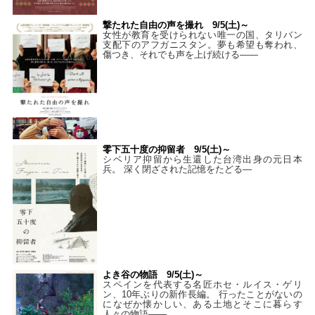
撃たれた自由の声を撮れ 9/5(土)～
女性が教育を受けられない唯一の国、タリバン
支配下のアフガニスタン。夢も希望も奪われ、
傷つき、それでも声を上げ続ける——
零下五十度の抑留者 9/5(土)～
シベリア抑留から生還した台湾出身の元日本
兵。 深く閉ざされた記憶をたどる—
よき谷の物語 9/5(土)～
スペインを代表する名匠ホセ・ルイス・ゲリ
ン、10年ぶりの新作長編。 行ったことがないの
になぜか懐かしい、ある土地とそこに暮らす
人々の物語――