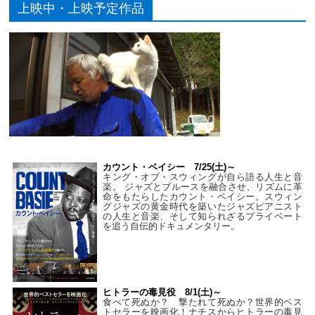
上映中・上映予定作品
カウント・ベイシー 7/25(土)～
キング・オブ・スウィングが自ら語る人生と音
楽。 ジャズとブルースを融合させ、リズムに革
命をもたらしたカウント・ベイシー。スウィン
グジャズの黄金時代を築いたジャズピアニスト
の人生と音楽、そして知られざるプライベート
を追う自伝的ドキュメンタリー。
ヒトラーの毒見役 8/1(土)～
食べて死ぬか？ 撃たれて死ぬか？世界的ベス
トセラーを映画化！ナチスからヒトラーの毒見