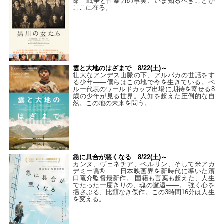
命―戦争と性暴力の事実、いま知るべきことが
ここに在る。
雲と大地のはざまで 8/22(土)～
壮大なアンデス山脈の下、アルパカの世話をす
る少年――僕らはこの地で今を生きている。ペ
ルー代表のワールドカップ出場に期待を寄せる8
歳の少年が見る世界。人知を超えた圧倒的な自
然。この地の未来を問う。
急に具合が悪くなる 8/22(土)～
カンヌ、ヴェネチア、ベルリン、そして米アカ
デミー賞®…… 日本映画界を新時代に導いた濱
口竜介監督最新作。 国籍も言葉も超えた、人生
でたった一度きりの、魂の邂逅――。 強く心を
揺さぶる、比類なき傑作。この3時間16分は人生
を変える。