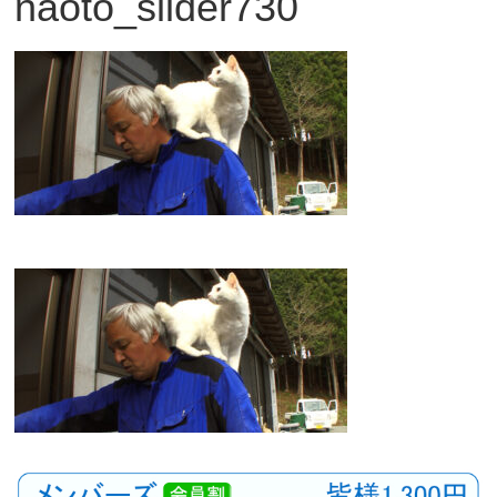
naoto_slider730
観
た
い
映
画
は
こ
の
街
で