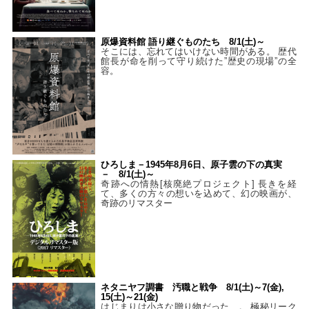
原爆資料館 語り継ぐものたち 8/1(土)～
そこには、忘れてはいけない時間がある。 歴代
館長が命を削って守り続けた”歴史の現場”の全
容。
ひろしま－1945年8月6日、原子雲の下の真実
－ 8/1(土)～
奇跡への情熱[核廃絶プロジェクト] 長きを経
て、多くの方々の想いを込めて、幻の映画が、
奇跡のリマスター
ネタニヤフ調書 汚職と戦争 8/1(土)～7(金),
15(土)～21(金)
はじまりは小さな贈り物だった…。 極秘リーク