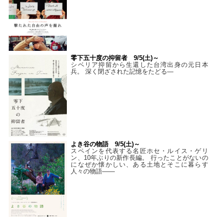
零下五十度の抑留者 9/5(土)～
シベリア抑留から生還した台湾出身の元日本
兵。 深く閉ざされた記憶をたどる—
よき谷の物語 9/5(土)～
スペインを代表する名匠ホセ・ルイス・ゲリ
ン、10年ぶりの新作長編。 行ったことがないの
になぜか懐かしい、ある土地とそこに暮らす
人々の物語――