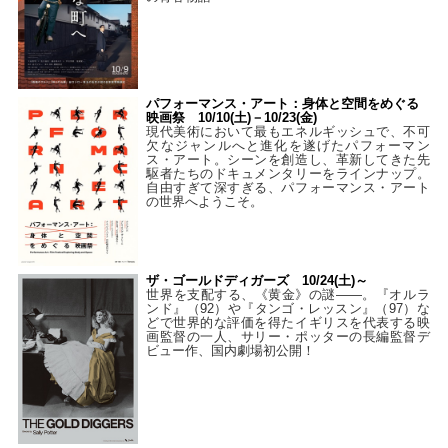
パフォーマンス・アート：身体と空間をめぐる
映画祭 10/10(土)－10/23(金)
現代美術において最もエネルギッシュで、不可
欠なジャンルへと進化を遂げたパフォーマン
ス・アート。シーンを創造し、革新してきた先
駆者たちのドキュメンタリーをラインナップ。
自由すぎて深すぎる、パフォーマンス・アート
の世界へようこそ。
ザ・ゴールドディガーズ 10/24(土)～
世界を支配する、《黄金》の謎――。『オルラ
ンド』（92）や『タンゴ・レッスン』（97）な
どで世界的な評価を得たイギリスを代表する映
画監督の一人、サリー・ポッターの長編監督デ
ビュー作、国内劇場初公開！