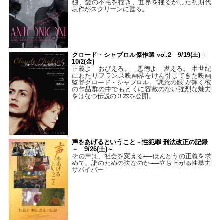
独、愛の不毛を描き、世界を揺るがした初期代
表作がスクリーンに甦る。
クロード・シャブロル傑作選 vol.2 9/19(土)－
10/2(金)
正義よ おびえろ。 悪徳よ 燃えろ。 半世紀
にわたりフランス映画界をけん引してきた映画
監督クロード・シャブロル。“悪意の眼”が輝く彼
の作品群の中でもとくに容赦のない強烈な魅力
をはなつ伝説の３本を公開。
声をあげるということ－性犯罪 刑法改正の記録
－ 9/26(土)～
その声は、社会を変える──ほんとうの正義を求
めて。誰のための法なのか──立ち上がる性暴力
サバイバー