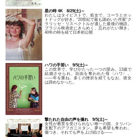
星の時 4K 8/29(土)～
わたしはタイピストで、処⼥で、コーラとホッ
トドッグが好き。“20世紀で最も謎めいた作家”ク
ラリッセ・リスペクトルが遺した最後の物語。
ブラジル映画史にきらめく、忘れがたい輝き。
40年の時を経て⽇本初公開
ハワの手習い 9/5(土)～
この世界で、学びがたった一つの望み。13歳で
結婚させられ、自由を奪われた母〈ハワ〉。
——年を重ね、多くの挫折を経てもなお、彼女
は諦めなかった。
撃たれた自由の声を撮れ 9/5(土)～
女性が教育を受けられない唯一の国、タリバン
支配下のアフガニスタン。夢も希望も奪われ、
傷つき、それでも声を上げ続ける——