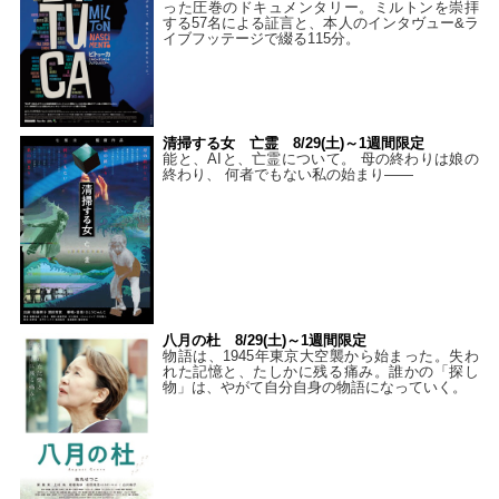
った圧巻のドキュメンタリー。ミルトンを崇拝
する57名による証言と、本人のインタヴュー&ラ
イブフッテージで綴る115分。
清掃する女 亡霊 8/29(土)～1週間限定
能と、AIと、亡霊について。 母の終わりは娘の
終わり、 何者でもない私の始まり――
八月の杜 8/29(土)～1週間限定
物語は、1945年東京大空襲から始まった。失わ
れた記憶と、たしかに残る痛み。誰かの「探し
物」は、やがて自分自身の物語になっていく。