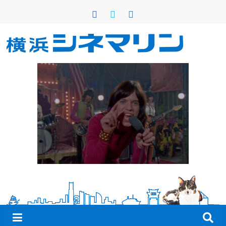
コ
ン
テ
ン
横
ツ
へ
浜
ス
キ
シ
ッ
プ
ネ
マ
リ
ン