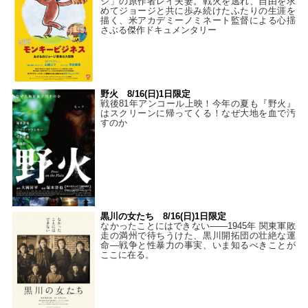
ジ」の原作者レイ夫妻。戦火を逃れ、自由を求
めてジョージと共に歩み続けたふたりの生涯を
描く、米アカデミーノミネート監督による心揺
さぶる傑作ドキュメンタリー
野火 8/16(日)1日限定
戦後81年アンコール上映！今年の夏も『野火』
はスクリーンに帰ってくる！なぜ大地を血で汚
すのか
黒川の女たち 8/16(日)1日限定
なかったことにはできない——1945年 関東軍敗
走の満州で待ちうけた、黒川開拓団の壮絶な運
命―戦争と性暴力の事実、いま知るべきことが
ここに在る。