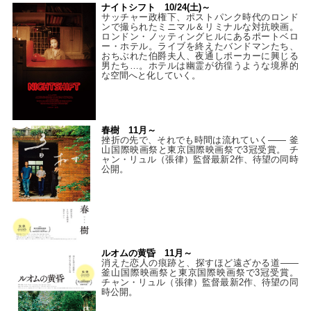
ナイトシフト 10/24(土)～
サッチャー政権下、ポストパンク時代のロンド
ンで撮られたミニマル＆リミナルな対抗映画。
ロンドン・ノッティングヒルにあるポートベロ
ー・ホテル。ライブを終えたバンドマンたち、
おちぶれた伯爵夫人、夜通しポーカーに興じる
男たち…。ホテルは幽霊が彷徨うような境界的
な空間へと化していく。
春樹 11月～
挫折の先で、それでも時間は流れていく—— 釜
山国際映画祭と東京国際映画祭で3冠受賞。 チ
ャン・リュル（張律）監督最新2作、待望の同時
公開。
ルオムの黄昏 11月～
消えた恋人の痕跡と、探すほど遠ざかる道——
釜山国際映画祭と東京国際映画祭で3冠受賞。
チャン・リュル（張律）監督最新2作、待望の同
時公開。