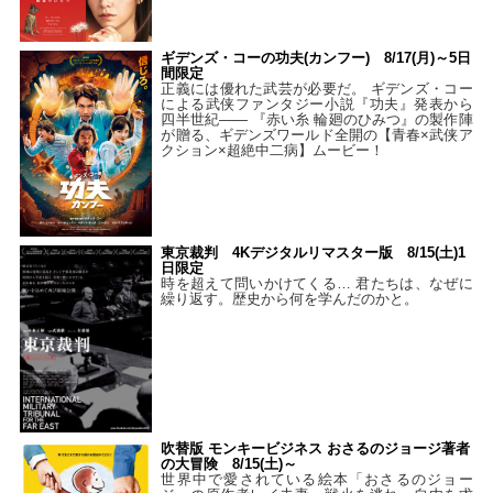
ギデンズ・コーの功夫(カンフー) 8/17(月)～5日
間限定
正義には優れた武芸が必要だ。 ギデンズ・コー
による武侠ファンタジー小説『功夫』発表から
四半世紀―― 『赤い糸 輪廻のひみつ』の製作陣
が贈る、ギデンズワールド全開の【青春×武侠ア
クション×超絶中二病】ムービー！
東京裁判 4Kデジタルリマスター版 8/15(土)1
日限定
時を超えて問いかけてくる… 君たちは、なぜに
繰り返す。歴史から何を学んだのかと。
吹替版 モンキービジネス おさるのジョージ著者
の大冒険 8/15(土)～
世界中で愛されている絵本「おさるのジョー