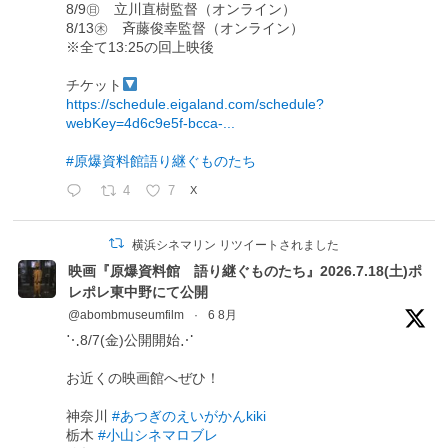
8/9㊐ 立川直樹監督（オンライン）
8/13㊍ 斉藤俊幸監督（オンライン）
※全て13:25の回上映後
チケット
https://schedule.eigaland.com/schedule?
webKey=4d6c9e5f-bcca-...
#原爆資料館語り継ぐものたち
4
7
X
横浜シネマリン リツイートされました
映画『原爆資料館 語り継ぐものたち』2026.7.18(土)ポ
レポレ東中野にて公開
@abombmuseumfilm
·
6 8月
⋱8/7(金)公開開始⋰
お近くの映画館へぜひ！
神奈川
#あつぎのえいがかんkiki
栃木
#小山シネマロブレ