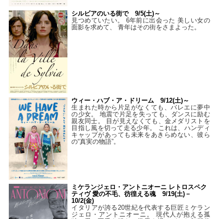
シルビアのいる街で 9/5(土)～
見つめていたい。 6年前に出会った 美しい女の
面影を求めて、 青年はその街をさまよった。
ウィー・ハブ・ア・ドリーム 9/12(土)～
生まれた時から片足がなくても、バレエに夢中
の少女。 地震で片足を失っても、ダンスに励む
親友同士。 目が見えなくても、金メダリストを
目指し風を切って走る少年。 これは、ハンディ
キャップがあっても未来をあきらめない、彼ら
の“真実の物語”。
ミケランジェロ・アントニオーニ レトロスペク
ティヴ 愛の不毛、彷徨える魂 9/19(土)－
10/2(金)
イタリアが誇る20世紀を代表する巨匠ミケラン
ジェロ・アントニオーニ。 現代人が抱える孤