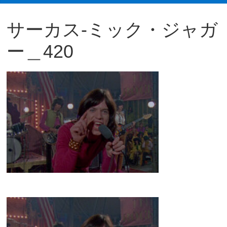
観
サーカス-ミック・ジャガ
た
い
ー＿420
映
画
は
こ
の
街
で