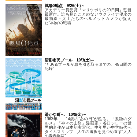
戦場0地点 9/26(土)～
アカデミー賞受賞『マリウポリの20日間』監督
最新作。誰も見たことのないウクライナ侵攻の
最前線－兵士たちのヘルメットカメラが捉え
た“本物”の戦場
沼影市民プール 10/3(土)～
“とあるプールが息を引き取るまでの、49日間の
記録”
遥かな町へ 10/9(金)～
1963年――14歳の“あの日”が甦る。「孤独のグ
ルメ」「神々の山嶺」漫画家・谷口ジローの世
界的名作が日本初実写化。中年男が中学時代へ
タイムスリップ…人生の選択を見つめ直す“大人
の青春物語”