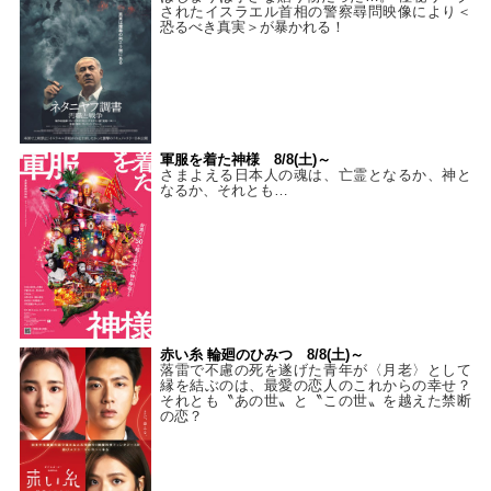
されたイスラエル首相の警察尋問映像により＜
恐るべき真実＞が暴かれる！
軍服を着た神様 8/8(土)～
さまよえる日本人の魂は、亡霊となるか、神と
なるか、それとも…
赤い糸 輪廻のひみつ 8/8(土)～
落雷で不慮の死を遂げた青年が〈月老〉として
縁を結ぶのは、最愛の恋人のこれからの幸せ？
それとも〝あの世〟と〝この世〟を越えた禁断
の恋？