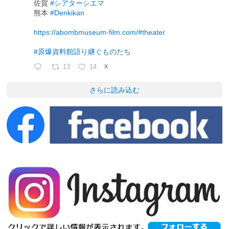
佐賀
#シアターシエマ
熊本
#Denkikan
https://abombmuseum-film.com/#theater
#原爆資料館語り継ぐものたち
13
14
X
さらに読み込む