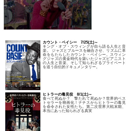
カウント・ベイシー 7/25(土)～
キング・オブ・スウィングが自ら語る人生と音
楽。 ジャズとブルースを融合させ、リズムに革
命をもたらしたカウント・ベイシー。スウィン
グジャズの黄金時代を築いたジャズピアニスト
の人生と音楽、そして知られざるプライベート
を追う自伝的ドキュメンタリー。
ヒトラーの毒見役 8/1(土)～
食べて死ぬか？ 撃たれて死ぬか？世界的ベス
トセラーを映画化！ナチスからヒトラーの毒見
を命令された女性たち。第二次世界大戦末期、
本当にあった知られざる真実