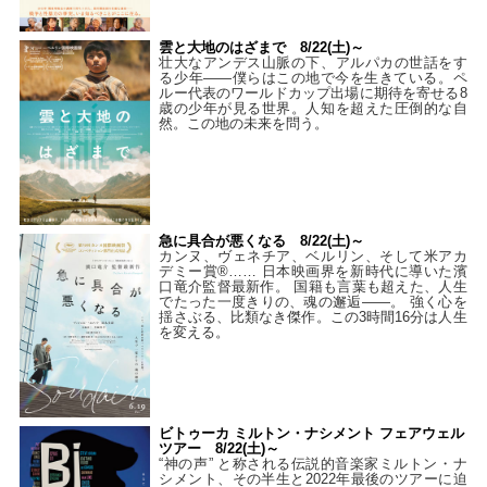
雲と大地のはざまで 8/22(土)～
壮大なアンデス山脈の下、アルパカの世話をす
る少年――僕らはこの地で今を生きている。ペ
ルー代表のワールドカップ出場に期待を寄せる8
歳の少年が見る世界。人知を超えた圧倒的な自
然。この地の未来を問う。
急に具合が悪くなる 8/22(土)～
カンヌ、ヴェネチア、ベルリン、そして米アカ
デミー賞®…… 日本映画界を新時代に導いた濱
口竜介監督最新作。 国籍も言葉も超えた、人生
でたった一度きりの、魂の邂逅――。 強く心を
揺さぶる、比類なき傑作。この3時間16分は人生
を変える。
ビトゥーカ ミルトン・ナシメント フェアウェル
ツアー 8/22(土)～
“神の声” と称される伝説的音楽家ミルトン・ナ
シメント、その半生と2022年最後のツアーに迫