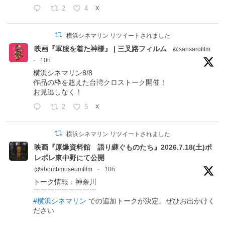
2
4
X
横浜シネマリン リツイートされました
映画『軍服を着た神様』 | 三叉路フィルム
@sansarofilm
·
10h
横浜シネマリン8/8
作品の枠を超えた台湾クロストーク開催！
お見逃しなく！
2
5
X
横浜シネマリン リツイートされました
映画『原爆資料館 語り継ぐものたち』2026.7.18(土)ポ
レポレ東中野にて公開
@abombmuseumfilm
·
10h
トーク情報：神奈川
￣￣￣￣￣￣￣￣￣
#横浜シネマリン
での追加トークが決定。ぜひお出かけく
ださい