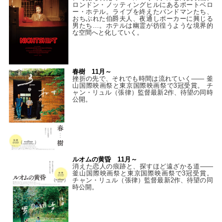
ロンドン・ノッティングヒルにあるポートベロ
ー・ホテル。ライブを終えたバンドマンたち、
おちぶれた伯爵夫人、夜通しポーカーに興じる
男たち…。ホテルは幽霊が彷徨うような境界的
な空間へと化していく。
春樹 11月～
挫折の先で、それでも時間は流れていく—— 釜
山国際映画祭と東京国際映画祭で3冠受賞。 チ
ャン・リュル（張律）監督最新2作、待望の同時
公開。
ルオムの黄昏 11月～
消えた恋人の痕跡と、探すほど遠ざかる道——
釜山国際映画祭と東京国際映画祭で3冠受賞。
チャン・リュル（張律）監督最新2作、待望の同
時公開。