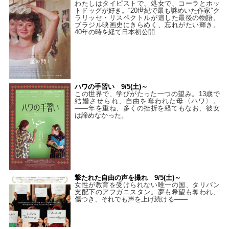
わたしはタイピストで、処⼥で、コーラとホッ
トドッグが好き。“20世紀で最も謎めいた作家”ク
ラリッセ・リスペクトルが遺した最後の物語。
ブラジル映画史にきらめく、忘れがたい輝き。
40年の時を経て⽇本初公開
ハワの手習い 9/5(土)～
この世界で、学びがたった一つの望み。13歳で
結婚させられ、自由を奪われた母〈ハワ〉。
——年を重ね、多くの挫折を経てもなお、彼女
は諦めなかった。
撃たれた自由の声を撮れ 9/5(土)～
女性が教育を受けられない唯一の国、タリバン
支配下のアフガニスタン。夢も希望も奪われ、
傷つき、それでも声を上げ続ける——