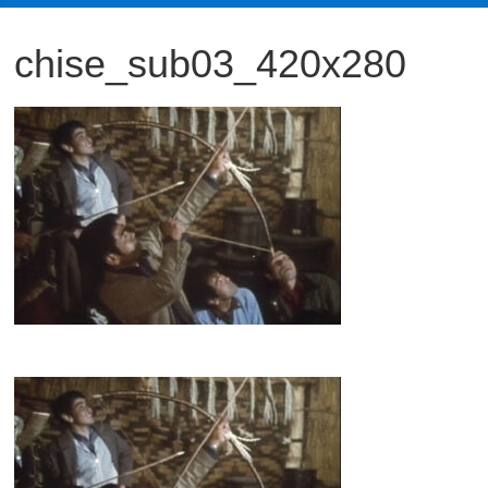
観
chise_sub03_420x280
た
い
映
画
は
こ
の
街
で