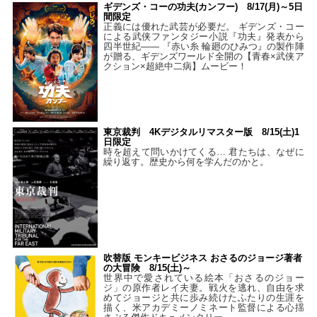
ギデンズ・コーの功夫(カンフー) 8/17(月)～5日
間限定
正義には優れた武芸が必要だ。 ギデンズ・コー
による武侠ファンタジー小説『功夫』発表から
四半世紀―― 『赤い糸 輪廻のひみつ』の製作陣
が贈る、ギデンズワールド全開の【青春×武侠ア
クション×超絶中二病】ムービー！
東京裁判 4Kデジタルリマスター版 8/15(土)1
日限定
時を超えて問いかけてくる… 君たちは、なぜに
繰り返す。歴史から何を学んだのかと。
吹替版 モンキービジネス おさるのジョージ著者
の大冒険 8/15(土)～
世界中で愛されている絵本「おさるのジョー
ジ」の原作者レイ夫妻。戦火を逃れ、自由を求
めてジョージと共に歩み続けたふたりの生涯を
描く、米アカデミーノミネート監督による心揺