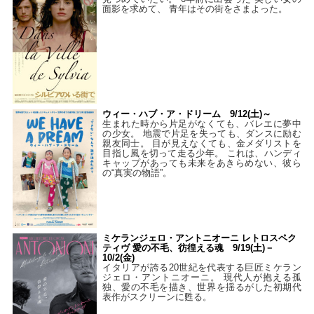
面影を求めて、 青年はその街をさまよった。
ウィー・ハブ・ア・ドリーム 9/12(土)～
生まれた時から片足がなくても、バレエに夢中
の少女。 地震で片足を失っても、ダンスに励む
親友同士。 目が見えなくても、金メダリストを
目指し風を切って走る少年。 これは、ハンディ
キャップがあっても未来をあきらめない、彼ら
の“真実の物語”。
ミケランジェロ・アントニオーニ レトロスペク
ティヴ 愛の不毛、彷徨える魂 9/19(土)－
10/2(金)
イタリアが誇る20世紀を代表する巨匠ミケラン
ジェロ・アントニオーニ。 現代人が抱える孤
独、愛の不毛を描き、世界を揺るがした初期代
表作がスクリーンに甦る。