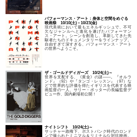
パフォーマンス・アート：身体と空間をめぐる
映画祭 10/10(土)－10/23(金)
現代美術において最もエネルギッシュで、不可
欠なジャンルへと進化を遂げたパフォーマン
ス・アート。シーンを創造し、革新してきた先
駆者たちのドキュメンタリーをラインナップ。
自由すぎて深すぎる、パフォーマンス・アート
の世界へようこそ。
ザ・ゴールドディガーズ 10/24(土)～
世界を支配する、《黄金》の謎――。『オルラ
ンド』（92）や『タンゴ・レッスン』（97）な
どで世界的な評価を得たイギリスを代表する映
画監督の一人、サリー・ポッターの長編監督デ
ビュー作、国内劇場初公開！
ナイトシフト 10/24(土)～
サッチャー政権下、ポストパンク時代のロンド
ンで撮られたミニマル＆リミナルな対抗映画。