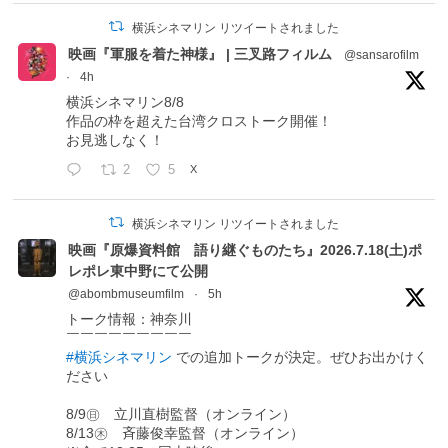
横浜シネマリン リツイートされました
映画『軍服を着た神様』 | 三叉路フィルム
@sansarofilm
·
4h
横浜シネマリン8/8
作品の枠を超えた台湾クロストーク開催！
お見逃しなく！
2
5
X
横浜シネマリン リツイートされました
映画『原爆資料館 語り継ぐものたち』2026.7.18(土)ポ
レポレ東中野にて公開
@abombmuseumfilm
·
5h
トーク情報：神奈川
￣￣￣￣￣￣￣￣￣
#横浜シネマリン
での追加トークが決定。ぜひお出かけく
ださい
8/9㊐ 立川直樹監督（オンライン）
8/13㊍ 斉藤俊幸監督（オンライン）