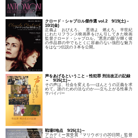
クロード・シャブロル傑作選 vol.2 9/19(土)－
10/2(金)
正義よ おびえろ。 悪徳よ 燃えろ。 半世紀
にわたりフランス映画界をけん引してきた映画
監督クロード・シャブロル。“悪意の眼”が輝く彼
の作品群の中でもとくに容赦のない強烈な魅力
をはなつ伝説の３本を公開。
声をあげるということ－性犯罪 刑法改正の記録
－ 9/26(土)～
その声は、社会を変える──ほんとうの正義を求
めて。誰のための法なのか──立ち上がる性暴力
サバイバー
戦場0地点 9/26(土)～
アカデミー賞受賞『マリウポリの20日間』監督