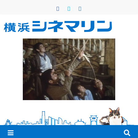
コ
ン
テ
ン
横
ツ
へ
浜
ス
キ
シ
ッ
プ
ネ
マ
リ
ン