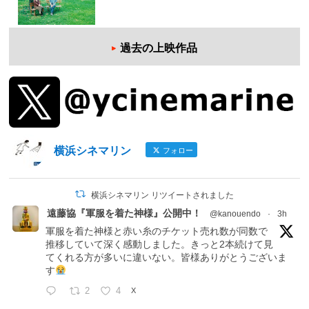
過去の上映作品
横浜シネマリン
フォロー
横浜シネマリン リツイートされました
遠藤協『軍服を着た神様』公開中！
@kanouendo
·
3h
軍服を着た神様と赤い糸のチケット売れ数が同数で
推移していて深く感動しました。きっと2本続けて見
てくれる方が多いに違いない。皆様ありがとうございま
す
2
4
X