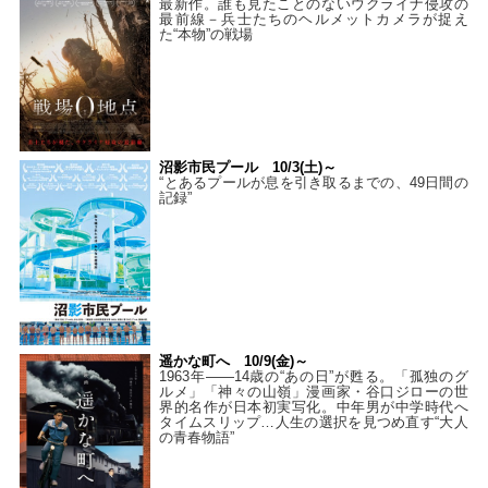
最新作。誰も見たことのないウクライナ侵攻の
最前線－兵士たちのヘルメットカメラが捉え
た“本物”の戦場
沼影市民プール 10/3(土)～
“とあるプールが息を引き取るまでの、49日間の
記録”
遥かな町へ 10/9(金)～
1963年――14歳の“あの日”が甦る。「孤独のグ
ルメ」「神々の山嶺」漫画家・谷口ジローの世
界的名作が日本初実写化。中年男が中学時代へ
タイムスリップ…人生の選択を見つめ直す“大人
の青春物語”