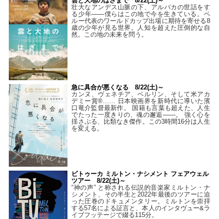
雲と大地のはざまで 8/22(土)～
壮大なアンデス山脈の下、アルパカの世話をす
る少年――僕らはこの地で今を生きている。ペ
ルー代表のワールドカップ出場に期待を寄せる8
歳の少年が見る世界。人知を超えた圧倒的な自
然。この地の未来を問う。
急に具合が悪くなる 8/22(土)～
カンヌ、ヴェネチア、ベルリン、そして米アカ
デミー賞®…… 日本映画界を新時代に導いた濱
口竜介監督最新作。 国籍も言葉も超えた、人生
でたった一度きりの、魂の邂逅――。 強く心を
揺さぶる、比類なき傑作。この3時間16分は人生
を変える。
ビトゥーカ ミルトン・ナシメント フェアウェル
ツアー 8/22(土)～
“神の声” と称される伝説的音楽家ミルトン・ナ
シメント、その半生と2022年最後のツアーに迫
った圧巻のドキュメンタリー。ミルトンを崇拝
する57名による証言と、本人のインタヴュー&ラ
イブフッテージで綴る115分。