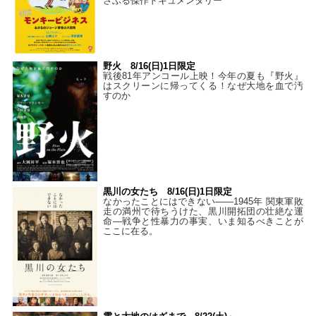
さぶる傑作ドキュメンタリー
野火 8/16(日)1日限定
戦後81年アンコール上映！今年の夏も『野火』
はスクリーンに帰ってくる！なぜ大地を血で汚
すのか
黒川の女たち 8/16(日)1日限定
なかったことにはできない——1945年 関東軍敗
走の満州で待ちうけた、黒川開拓団の壮絶な運
命―戦争と性暴力の事実、いま知るべきことが
ここに在る。