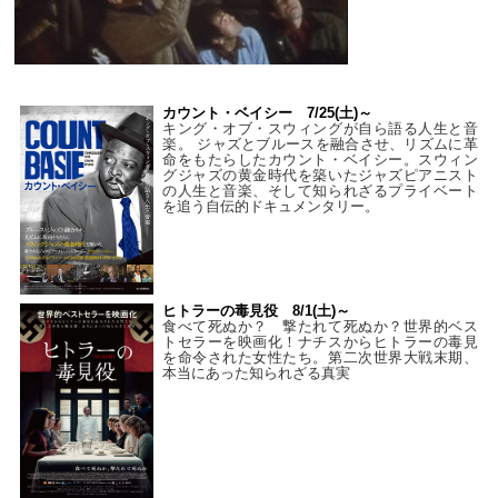
カウント・ベイシー 7/25(土)～
キング・オブ・スウィングが自ら語る人生と音
楽。 ジャズとブルースを融合させ、リズムに革
命をもたらしたカウント・ベイシー。スウィン
グジャズの黄金時代を築いたジャズピアニスト
の人生と音楽、そして知られざるプライベート
を追う自伝的ドキュメンタリー。
ヒトラーの毒見役 8/1(土)～
食べて死ぬか？ 撃たれて死ぬか？世界的ベス
トセラーを映画化！ナチスからヒトラーの毒見
を命令された女性たち。第二次世界大戦末期、
本当にあった知られざる真実