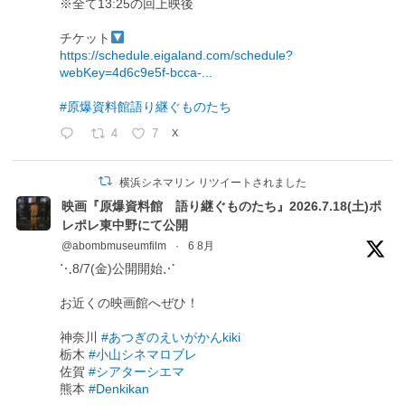
※全て13:25の回上映後
チケット
https://schedule.eigaland.com/schedule?
webKey=4d6c9e5f-bcca-...
#原爆資料館語り継ぐものたち
4
7
X
横浜シネマリン リツイートされました
映画『原爆資料館 語り継ぐものたち』2026.7.18(土)ポ
レポレ東中野にて公開
@abombmuseumfilm
·
6 8月
⋱8/7(金)公開開始⋰
お近くの映画館へぜひ！
神奈川
#あつぎのえいがかんkiki
栃木
#小山シネマロブレ
佐賀
#シアターシエマ
熊本
#Denkikan