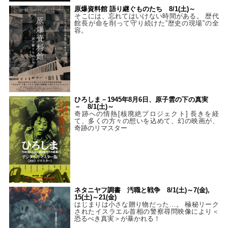
原爆資料館 語り継ぐものたち 8/1(土)～
そこには、忘れてはいけない時間がある。 歴代
館長が命を削って守り続けた”歴史の現場”の全
容。
ひろしま－1945年8月6日、原子雲の下の真実
－ 8/1(土)～
奇跡への情熱[核廃絶プロジェクト] 長きを経
て、多くの方々の想いを込めて、幻の映画が、
奇跡のリマスター
ネタニヤフ調書 汚職と戦争 8/1(土)～7(金),
15(土)～21(金)
はじまりは小さな贈り物だった…。 極秘リーク
されたイスラエル首相の警察尋問映像により＜
恐るべき真実＞が暴かれる！