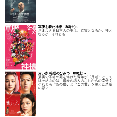
軍服を着た神様 8/8(土)～
さまよえる日本人の魂は、亡霊となるか、神と
なるか、それとも…
赤い糸 輪廻のひみつ 8/8(土)～
落雷で不慮の死を遂げた青年が〈月老〉として
縁を結ぶのは、最愛の恋人のこれからの幸せ？
それとも〝あの世〟と〝この世〟を越えた禁断
の恋？