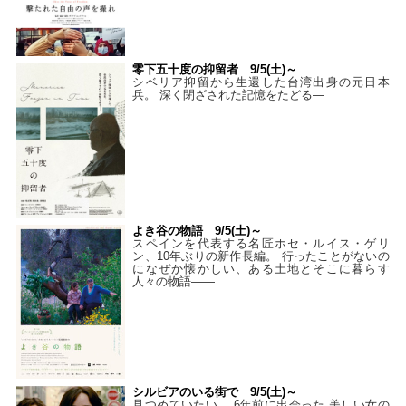
零下五十度の抑留者 9/5(土)～
シベリア抑留から生還した台湾出身の元日本
兵。 深く閉ざされた記憶をたどる—
よき谷の物語 9/5(土)～
スペインを代表する名匠ホセ・ルイス・ゲリ
ン、10年ぶりの新作長編。 行ったことがないの
になぜか懐かしい、ある土地とそこに暮らす
人々の物語――
シルビアのいる街で 9/5(土)～
見つめていたい。 6年前に出会った 美しい女の