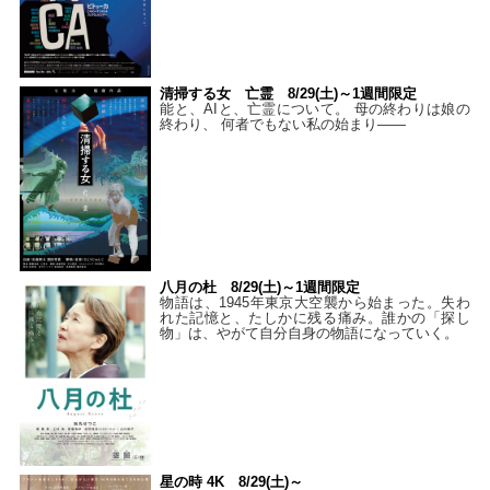
清掃する女 亡霊 8/29(土)～1週間限定
能と、AIと、亡霊について。 母の終わりは娘の
終わり、 何者でもない私の始まり――
八月の杜 8/29(土)～1週間限定
物語は、1945年東京大空襲から始まった。失わ
れた記憶と、たしかに残る痛み。誰かの「探し
物」は、やがて自分自身の物語になっていく。
星の時 4K 8/29(土)～