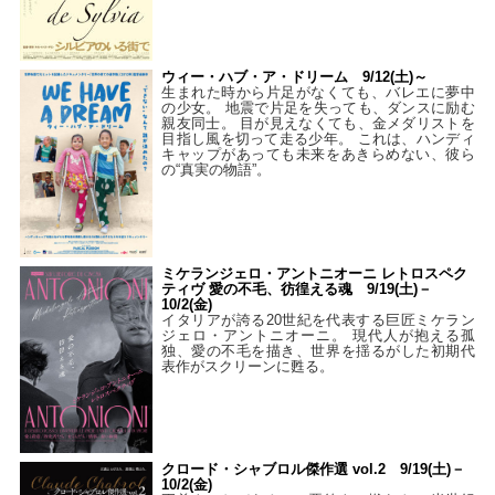
ウィー・ハブ・ア・ドリーム 9/12(土)～
生まれた時から片足がなくても、バレエに夢中
の少女。 地震で片足を失っても、ダンスに励む
親友同士。 目が見えなくても、金メダリストを
目指し風を切って走る少年。 これは、ハンディ
キャップがあっても未来をあきらめない、彼ら
の“真実の物語”。
ミケランジェロ・アントニオーニ レトロスペク
ティヴ 愛の不毛、彷徨える魂 9/19(土)－
10/2(金)
イタリアが誇る20世紀を代表する巨匠ミケラン
ジェロ・アントニオーニ。 現代人が抱える孤
独、愛の不毛を描き、世界を揺るがした初期代
表作がスクリーンに甦る。
クロード・シャブロル傑作選 vol.2 9/19(土)－
10/2(金)