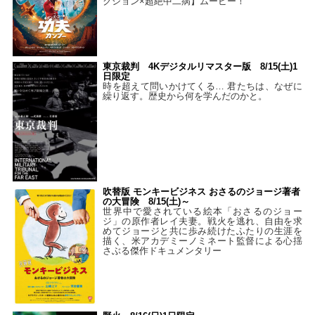
クション×超絶中二病】ムービー！
東京裁判 4Kデジタルリマスター版 8/15(土)1
日限定
時を超えて問いかけてくる… 君たちは、なぜに
繰り返す。歴史から何を学んだのかと。
吹替版 モンキービジネス おさるのジョージ著者
の大冒険 8/15(土)～
世界中で愛されている絵本「おさるのジョー
ジ」の原作者レイ夫妻。戦火を逃れ、自由を求
めてジョージと共に歩み続けたふたりの生涯を
描く、米アカデミーノミネート監督による心揺
さぶる傑作ドキュメンタリー