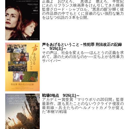
正義よ おびえろ。 悪徳よ 燃えろ。 半世紀
にわたりフランス映画界をけん引してきた映画
監督クロード・シャブロル。“悪意の眼”が輝く彼
の作品群の中でもとくに容赦のない強烈な魅力
をはなつ伝説の３本を公開。
声をあげるということ－性犯罪 刑法改正の記録
－ 9/26(土)～
その声は、社会を変える──ほんとうの正義を求
めて。誰のための法なのか──立ち上がる性暴力
サバイバー
戦場0地点 9/26(土)～
アカデミー賞受賞『マリウポリの20日間』監督
最新作。誰も見たことのないウクライナ侵攻の
最前線－兵士たちのヘルメットカメラが捉え
た“本物”の戦場