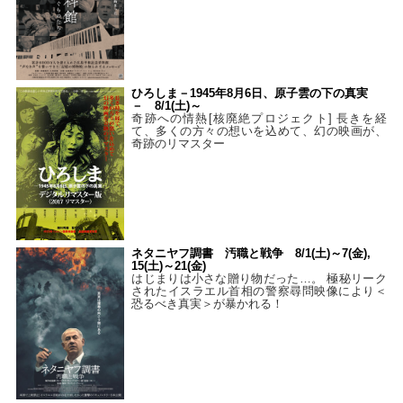
ひろしま－1945年8月6日、原子雲の下の真実
－ 8/1(土)～
奇跡への情熱[核廃絶プロジェクト] 長きを経
て、多くの方々の想いを込めて、幻の映画が、
奇跡のリマスター
ネタニヤフ調書 汚職と戦争 8/1(土)～7(金),
15(土)～21(金)
はじまりは小さな贈り物だった…。 極秘リーク
されたイスラエル首相の警察尋問映像により＜
恐るべき真実＞が暴かれる！