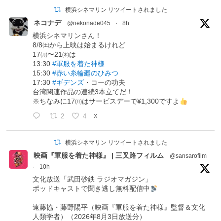
横浜シネマリン リツイートされました
ネコナデ
@nekonade045
·
8h
横浜シネマリンさん！
8/8㈯から上映は始まるけれど
17㈪〜21㈭は
13:30
#軍服を着た神様
15:30
#赤い糸輪廻のひみつ
17:30
#ギデンズ
・コーの功夫
台湾関連作品の連続3本立てだ！
※ちなみに17㈪はサービスデーで¥1,300ですよ
2
4
X
横浜シネマリン リツイートされました
映画『軍服を着た神様』 | 三叉路フィルム
@sansarofilm
·
10h
文化放送「武田砂鉄 ラジオマガジン」
ポッドキャストで聞き逃し無料配信中
遠藤協・藤野陽平（映画『軍服を着た神様』監督＆文化
人類学者）（2026年8月3日放送分）