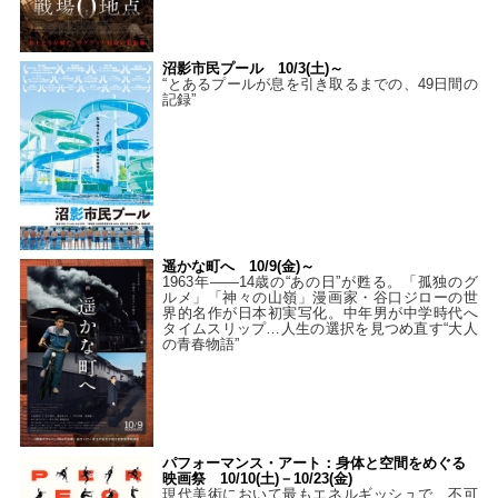
沼影市民プール 10/3(土)～
“とあるプールが息を引き取るまでの、49日間の
記録”
遥かな町へ 10/9(金)～
1963年――14歳の“あの日”が甦る。「孤独のグ
ルメ」「神々の山嶺」漫画家・谷口ジローの世
界的名作が日本初実写化。中年男が中学時代へ
タイムスリップ…人生の選択を見つめ直す“大人
の青春物語”
パフォーマンス・アート：身体と空間をめぐる
映画祭 10/10(土)－10/23(金)
現代美術において最もエネルギッシュで、不可