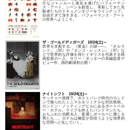
欠なジャンルへと進化を遂げたパフォーマン
ス・アート。シーンを創造し、革新してきた先
駆者たちのドキュメンタリーをラインナップ。
自由すぎて深すぎる、パフォーマンス・アート
の世界へようこそ。
ザ・ゴールドディガーズ 10/24(土)～
世界を支配する、《黄金》の謎――。『オルラ
ンド』（92）や『タンゴ・レッスン』（97）な
どで世界的な評価を得たイギリスを代表する映
画監督の一人、サリー・ポッターの長編監督デ
ビュー作、国内劇場初公開！
ナイトシフト 10/24(土)～
サッチャー政権下、ポストパンク時代のロンド
ンで撮られたミニマル＆リミナルな対抗映画。
ロンドン・ノッティングヒルにあるポートベロ
ー・ホテル。ライブを終えたバンドマンたち、
おちぶれた伯爵夫人、夜通しポーカーに興じる
男たち…。ホテルは幽霊が彷徨うような境界的
な空間へと化していく。