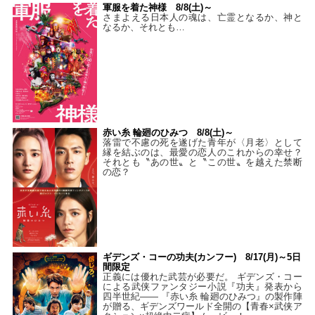
軍服を着た神様 8/8(土)～
さまよえる日本人の魂は、亡霊となるか、神と
なるか、それとも…
赤い糸 輪廻のひみつ 8/8(土)～
落雷で不慮の死を遂げた青年が〈月老〉として
縁を結ぶのは、最愛の恋人のこれからの幸せ？
それとも〝あの世〟と〝この世〟を越えた禁断
の恋？
ギデンズ・コーの功夫(カンフー) 8/17(月)～5日
間限定
正義には優れた武芸が必要だ。 ギデンズ・コー
による武侠ファンタジー小説『功夫』発表から
四半世紀―― 『赤い糸 輪廻のひみつ』の製作陣
が贈る、ギデンズワールド全開の【青春×武侠ア