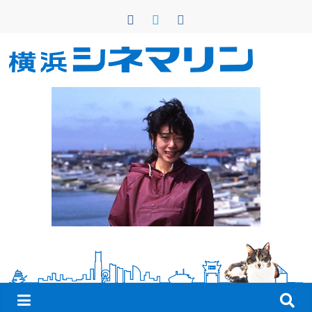
コ
ン
テ
ン
横
ツ
へ
浜
ス
キ
シ
ッ
プ
ネ
マ
リ
ン