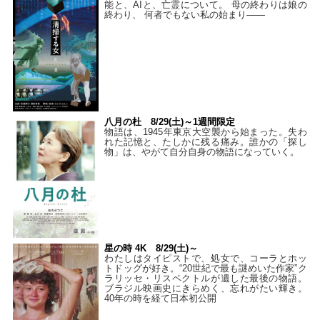
能と、AIと、亡霊について。 母の終わりは娘の
終わり、 何者でもない私の始まり――
八月の杜 8/29(土)～1週間限定
物語は、1945年東京大空襲から始まった。失わ
れた記憶と、たしかに残る痛み。誰かの「探し
物」は、やがて自分自身の物語になっていく。
星の時 4K 8/29(土)～
わたしはタイピストで、処⼥で、コーラとホッ
トドッグが好き。“20世紀で最も謎めいた作家”ク
ラリッセ・リスペクトルが遺した最後の物語。
ブラジル映画史にきらめく、忘れがたい輝き。
40年の時を経て⽇本初公開