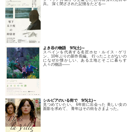
兵。 深く閉ざされた記憶をたどる—
よき谷の物語 9/5(土)～
スペインを代表する名匠ホセ・ルイス・ゲリ
ン、10年ぶりの新作長編。 行ったことがないの
になぜか懐かしい、ある土地とそこに暮らす
人々の物語――
シルビアのいる街で 9/5(土)～
見つめていたい。 6年前に出会った 美しい女の
面影を求めて、 青年はその街をさまよった。