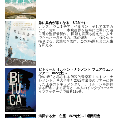
急に具合が悪くなる 8/22(土)～
カンヌ、ヴェネチア、ベルリン、そして米アカ
デミー賞®…… 日本映画界を新時代に導いた濱
口竜介監督最新作。 国籍も言葉も超えた、人生
でたった一度きりの、魂の邂逅――。 強く心を
揺さぶる、比類なき傑作。この3時間16分は人生
を変える。
ビトゥーカ ミルトン・ナシメント フェアウェル
ツアー 8/22(土)～
“神の声” と称される伝説的音楽家ミルトン・ナ
シメント、その半生と2022年最後のツアーに迫
った圧巻のドキュメンタリー。ミルトンを崇拝
する57名による証言と、本人のインタヴュー&ラ
イブフッテージで綴る115分。
清掃する女 亡霊 8/29(土)～1週間限定