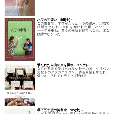
ハワの手習い 9/5(土)～
この世界で、学びがたった一つの望み。13歳で
結婚させられ、自由を奪われた母〈ハワ〉。
——年を重ね、多くの挫折を経てもなお、彼女
は諦めなかった。
撃たれた自由の声を撮れ 9/5(土)～
女性が教育を受けられない唯一の国、タリバン
支配下のアフガニスタン。夢も希望も奪われ、
傷つき、それでも声を上げ続ける——
零下五十度の抑留者 9/5(土)～
シベリア抑留から生還した台湾出身の元日本