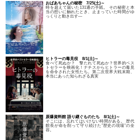
おばあちゃんの秘密 7/25(土)～
時を超えて届いた131通の手紙。 その秘密と本
当の想いに触れたとき、止まっていた時間がゆ
っくりと動き出す―
ヒトラーの毒見役 8/1(土)～
食べて死ぬか？ 撃たれて死ぬか？世界的ベス
トセラーを映画化！ナチスからヒトラーの毒見
を命令された女性たち。第二次世界大戦末期、
本当にあった知られざる真実
原爆資料館 語り継ぐものたち 8/1(土)～
そこには、忘れてはいけない時間がある。 歴代
館長が命を削って守り続けた”歴史の現場”の全
容。