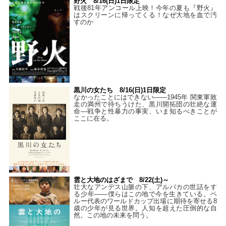
野火 8/16(日)1日限定
戦後81年アンコール上映！今年の夏も『野火』
はスクリーンに帰ってくる！なぜ大地を血で汚
すのか
黒川の女たち 8/16(日)1日限定
なかったことにはできない——1945年 関東軍敗
走の満州で待ちうけた、黒川開拓団の壮絶な運
命―戦争と性暴力の事実、いま知るべきことが
ここに在る。
雲と大地のはざまで 8/22(土)～
壮大なアンデス山脈の下、アルパカの世話をす
る少年――僕らはこの地で今を生きている。ペ
ルー代表のワールドカップ出場に期待を寄せる8
歳の少年が見る世界。人知を超えた圧倒的な自
然。この地の未来を問う。