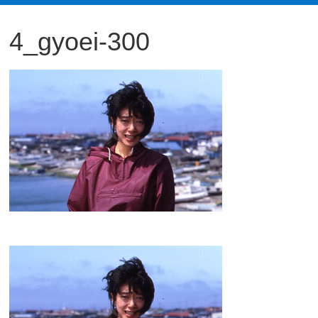
観
4_gyoei-300
た
い
映
画
は
こ
の
街
で