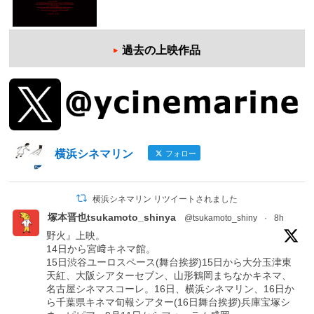
過去の上映作品
横浜シネマリン
フォロー
横浜シネマリン リツイートされました
塚本晋也tsukamoto_shinya
@tsukamoto_shiny
·
8h
野火』上映。
14日から宮﨑キネマ館。
15日渋谷ユーロスペース(舞台挨拶)15日から大分玉津東
天紅、大阪シアターセブン、山形鶴岡まちなかキネマ、
名古屋シネマスコーレ。16日、横浜シネマリン、16日か
ら千葉県キネマ旬報シアター(16日舞台挨拶)兵庫宝塚シ