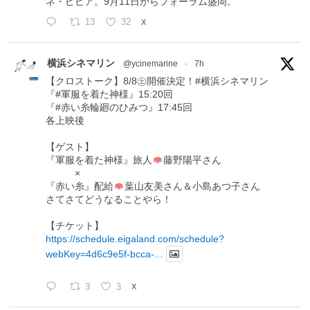
ネ・ピピア。9月11日からフォーラム盛岡。
13
32
X
横浜シネマリン
@ycinemarine
·
7h
【クロストーク】8/8㊏開催決定！#横浜シネマリン
『#軍服を着た神様』15:20回
『#赤い糸輪廻のひみつ』17:45回
各上映後
【ゲスト】
『軍服を着た神様』旅人
藤野陽平さん
×
『赤い糸』配給
葉山友美さん＆小島あつ子さん
さてさてどうなることやら！
【チケット】
https://schedule.eigaland.com/schedule?
webKey=4d6c9e5f-bcca-...
3
3
X