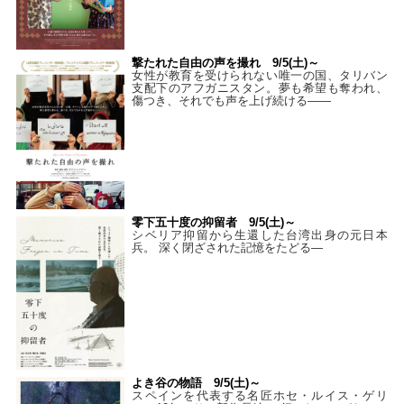
撃たれた自由の声を撮れ 9/5(土)～
女性が教育を受けられない唯一の国、タリバン
支配下のアフガニスタン。夢も希望も奪われ、
傷つき、それでも声を上げ続ける——
零下五十度の抑留者 9/5(土)～
シベリア抑留から生還した台湾出身の元日本
兵。 深く閉ざされた記憶をたどる—
よき谷の物語 9/5(土)～
スペインを代表する名匠ホセ・ルイス・ゲリ