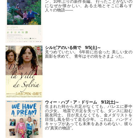
ン、10年ぶりの新作長編。 行ったことがないの
になぜか懐かしい、ある土地とそこに暮らす
人々の物語――
シルビアのいる街で 9/5(土)～
見つめていたい。 6年前に出会った 美しい女の
面影を求めて、 青年はその街をさまよった。
ウィー・ハブ・ア・ドリーム 9/12(土)～
生まれた時から片足がなくても、バレエに夢中
の少女。 地震で片足を失っても、ダンスに励む
親友同士。 目が見えなくても、金メダリストを
目指し風を切って走る少年。 これは、ハンディ
キャップがあっても未来をあきらめない、彼ら
の“真実の物語”。