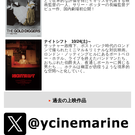
どで世界的な評価を得たイギリスを代表する映
画監督の一人、サリー・ポッターの長編監督デ
ビュー作、国内劇場初公開！
ナイトシフト 10/24(土)～
サッチャー政権下、ポストパンク時代のロンド
ンで撮られたミニマル＆リミナルな対抗映画。
ロンドン・ノッティングヒルにあるポートベロ
ー・ホテル。ライブを終えたバンドマンたち、
おちぶれた伯爵夫人、夜通しポーカーに興じる
男たち…。ホテルは幽霊が彷徨うような境界的
な空間へと化していく。
過去の上映作品