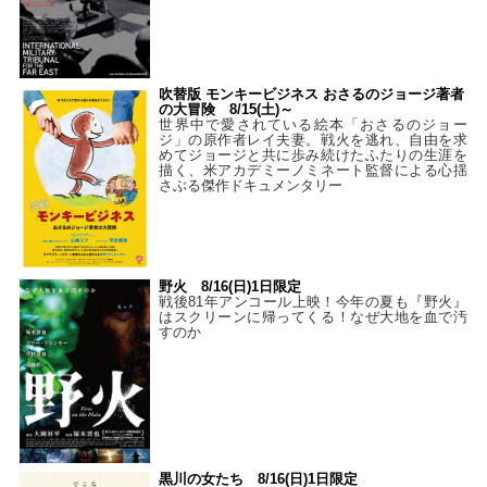
吹替版 モンキービジネス おさるのジョージ著者
の大冒険 8/15(土)～
世界中で愛されている絵本「おさるのジョー
ジ」の原作者レイ夫妻。戦火を逃れ、自由を求
めてジョージと共に歩み続けたふたりの生涯を
描く、米アカデミーノミネート監督による心揺
さぶる傑作ドキュメンタリー
野火 8/16(日)1日限定
戦後81年アンコール上映！今年の夏も『野火』
はスクリーンに帰ってくる！なぜ大地を血で汚
すのか
黒川の女たち 8/16(日)1日限定