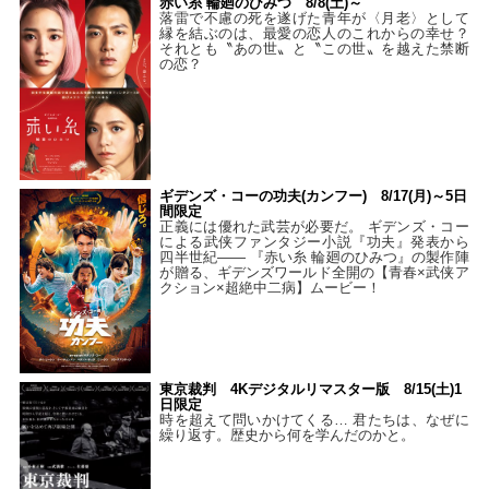
赤い糸 輪廻のひみつ 8/8(土)～
落雷で不慮の死を遂げた青年が〈月老〉として
縁を結ぶのは、最愛の恋人のこれからの幸せ？
それとも〝あの世〟と〝この世〟を越えた禁断
の恋？
ギデンズ・コーの功夫(カンフー) 8/17(月)～5日
間限定
正義には優れた武芸が必要だ。 ギデンズ・コー
による武侠ファンタジー小説『功夫』発表から
四半世紀―― 『赤い糸 輪廻のひみつ』の製作陣
が贈る、ギデンズワールド全開の【青春×武侠ア
クション×超絶中二病】ムービー！
東京裁判 4Kデジタルリマスター版 8/15(土)1
日限定
時を超えて問いかけてくる… 君たちは、なぜに
繰り返す。歴史から何を学んだのかと。