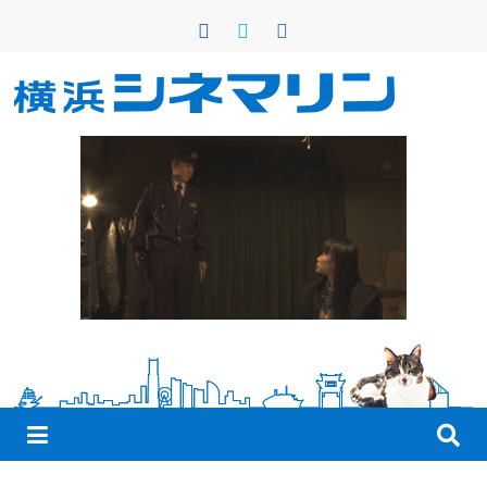
コ
ン
テ
ン
横
ツ
へ
浜
ス
キ
シ
ッ
プ
ネ
マ
リ
ン