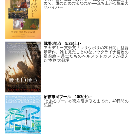
めて。誰のための法なのか──立ち上がる性暴力
サバイバー
戦場0地点 9/26(土)～
アカデミー賞受賞『マリウポリの20日間』監督
最新作。誰も見たことのないウクライナ侵攻の
最前線－兵士たちのヘルメットカメラが捉え
た“本物”の戦場
沼影市民プール 10/3(土)～
“とあるプールが息を引き取るまでの、49日間の
記録”