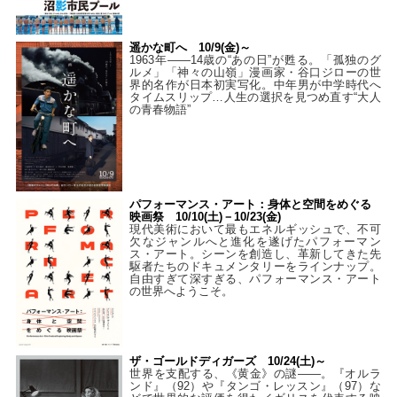
遥かな町へ 10/9(金)～
1963年――14歳の“あの日”が甦る。「孤独のグ
ルメ」「神々の山嶺」漫画家・谷口ジローの世
界的名作が日本初実写化。中年男が中学時代へ
タイムスリップ…人生の選択を見つめ直す“大人
の青春物語”
パフォーマンス・アート：身体と空間をめぐる
映画祭 10/10(土)－10/23(金)
現代美術において最もエネルギッシュで、不可
欠なジャンルへと進化を遂げたパフォーマン
ス・アート。シーンを創造し、革新してきた先
駆者たちのドキュメンタリーをラインナップ。
自由すぎて深すぎる、パフォーマンス・アート
の世界へようこそ。
ザ・ゴールドディガーズ 10/24(土)～
世界を支配する、《黄金》の謎――。『オルラ
ンド』（92）や『タンゴ・レッスン』（97）な