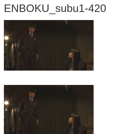
ENBOKU_subu1-420
観
た
い
映
画
は
こ
の
街
で