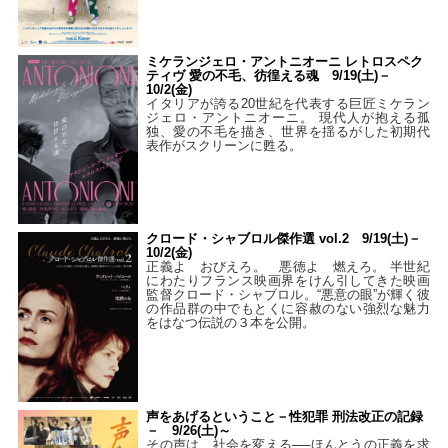
ミケランジェロ・アントニオーニ レトロスペク
ティヴ 愛の不毛、彷徨える魂 9/19(土)－
10/2(金)
イタリアが誇る20世紀を代表する巨匠ミケラン
ジェロ・アントニオーニ。 現代人が抱える孤
独、愛の不毛を描き、世界を揺るがした初期代
表作がスクリーンに甦る。
クロード・シャブロル傑作選 vol.2 9/19(土)－
10/2(金)
正義よ おびえろ。 悪徳よ 燃えろ。 半世紀
にわたりフランス映画界をけん引してきた映画
監督クロード・シャブロル。“悪意の眼”が輝く彼
の作品群の中でもとくに容赦のない強烈な魅力
をはなつ伝説の３本を公開。
声をあげるということ－性犯罪 刑法改正の記録
－ 9/26(土)～
その声は、社会を変える──ほんとうの正義を求