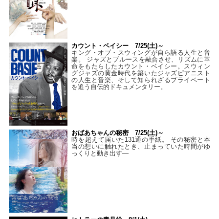
カウント・ベイシー 7/25(土)～
キング・オブ・スウィングが自ら語る人生と音
楽。 ジャズとブルースを融合させ、リズムに革
命をもたらしたカウント・ベイシー。スウィン
グジャズの黄金時代を築いたジャズピアニスト
の人生と音楽、そして知られざるプライベート
を追う自伝的ドキュメンタリー。
おばあちゃんの秘密 7/25(土)～
時を超えて届いた131通の手紙。 その秘密と本
当の想いに触れたとき、止まっていた時間がゆ
っくりと動き出す―