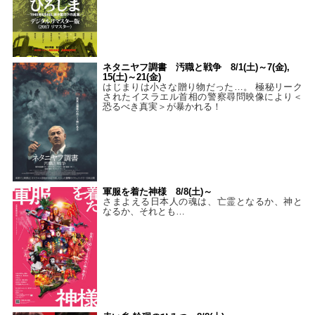
ネタニヤフ調書 汚職と戦争 8/1(土)～7(金),
15(土)～21(金)
はじまりは小さな贈り物だった…。 極秘リーク
されたイスラエル首相の警察尋問映像により＜
恐るべき真実＞が暴かれる！
軍服を着た神様 8/8(土)～
さまよえる日本人の魂は、亡霊となるか、神と
なるか、それとも…