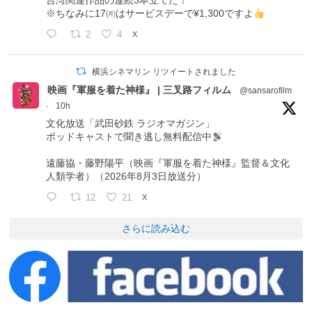
台湾関連作品の連続3本立てだ！
※ちなみに17㈪はサービスデーで¥1,300ですよ
2
4
X
横浜シネマリン リツイートされました
映画『軍服を着た神様』 | 三叉路フィルム
@sansarofilm
·
10h
文化放送「武田砂鉄 ラジオマガジン」
ポッドキャストで聞き逃し無料配信中
遠藤協・藤野陽平（映画『軍服を着た神様』監督＆文化
人類学者）（2026年8月3日放送分）
12
21
X
さらに読み込む