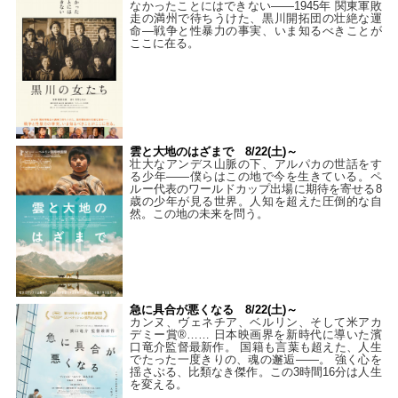
なかったことにはできない——1945年 関東軍敗
走の満州で待ちうけた、黒川開拓団の壮絶な運
命―戦争と性暴力の事実、いま知るべきことが
ここに在る。
雲と大地のはざまで 8/22(土)～
壮大なアンデス山脈の下、アルパカの世話をす
る少年――僕らはこの地で今を生きている。ペ
ルー代表のワールドカップ出場に期待を寄せる8
歳の少年が見る世界。人知を超えた圧倒的な自
然。この地の未来を問う。
急に具合が悪くなる 8/22(土)～
カンヌ、ヴェネチア、ベルリン、そして米アカ
デミー賞®…… 日本映画界を新時代に導いた濱
口竜介監督最新作。 国籍も言葉も超えた、人生
でたった一度きりの、魂の邂逅――。 強く心を
揺さぶる、比類なき傑作。この3時間16分は人生
を変える。