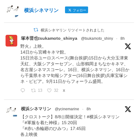
横浜シネマリン
フォロー
横浜シネマリン リツイートされました
塚本晋也tsukamoto_shinya
@tsukamoto_shiny
·
8h
野火』上映。
14日から宮﨑キネマ館。
15日渋谷ユーロスペース(舞台挨拶)15日から大分玉津東
天紅、大阪シアターセブン、山形鶴岡まちなかキネマ、
名古屋シネマスコーレ。16日、横浜シネマリン、16日か
ら千葉県キネマ旬報シアター(16日舞台挨拶)兵庫宝塚シ
ネ・ピピア。9月11日からフォーラム盛岡。
13
32
X
横浜シネマリン
@ycinemarine
·
8h
【クロストーク】8/8㊏開催決定！#横浜シネマリン
『#軍服を着た神様』15:20回
『#赤い糸輪廻のひみつ』17:45回
各上映後