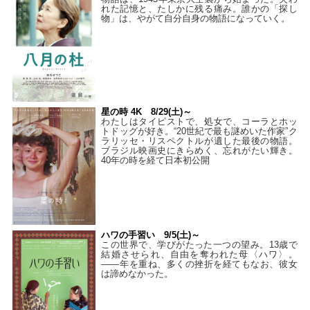
れた記憶と、たしかに残る痛み。誰かの「探し
物」は、やがて自分自身の物語になっていく。
星の時 4K 8/29(土)～
わたしはタイピストで、処⼥で、コーラとホッ
トドッグが好き。“20世紀で最も謎めいた作家”ク
ラリッセ・リスペクトルが遺した最後の物語。
ブラジル映画史にきらめく、忘れがたい輝き。
40年の時を経て⽇本初公開
ハワの手習い 9/5(土)～
この世界で、学びがたった一つの望み。13歳で
結婚させられ、自由を奪われた母〈ハワ〉。
——年を重ね、多くの挫折を経てもなお、彼女
は諦めなかった。