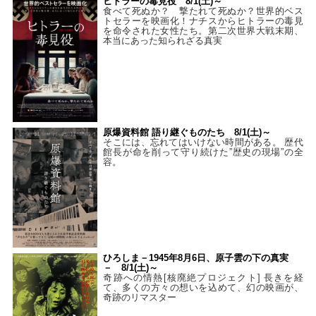
ヒトラーの毒見役 8/1(土)～
食べて死ぬか？ 撃たれて死ぬか？世界的ベス
トセラーを映画化！ナチスからヒトラーの毒見
を命令された女性たち。第二次世界大戦末期、
本当にあった知られざる真実
原爆資料館 語り継ぐものたち 8/1(土)～
そこには、忘れてはいけない時間がある。 歴代
館長が命を削って守り続けた”歴史の現場”の全
容。
ひろしま－1945年8月6日、原子雲の下の真実
－ 8/1(土)～
奇跡への情熱[核廃絶プロジェクト] 長きを経
て、多くの方々の想いを込めて、幻の映画が、
奇跡のリマスター