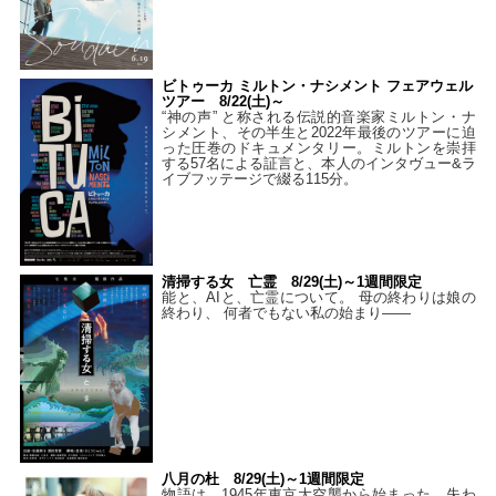
ビトゥーカ ミルトン・ナシメント フェアウェル
ツアー 8/22(土)～
“神の声” と称される伝説的音楽家ミルトン・ナ
シメント、その半生と2022年最後のツアーに迫
った圧巻のドキュメンタリー。ミルトンを崇拝
する57名による証言と、本人のインタヴュー&ラ
イブフッテージで綴る115分。
清掃する女 亡霊 8/29(土)～1週間限定
能と、AIと、亡霊について。 母の終わりは娘の
終わり、 何者でもない私の始まり――
八月の杜 8/29(土)～1週間限定
物語は、1945年東京大空襲から始まった。失わ