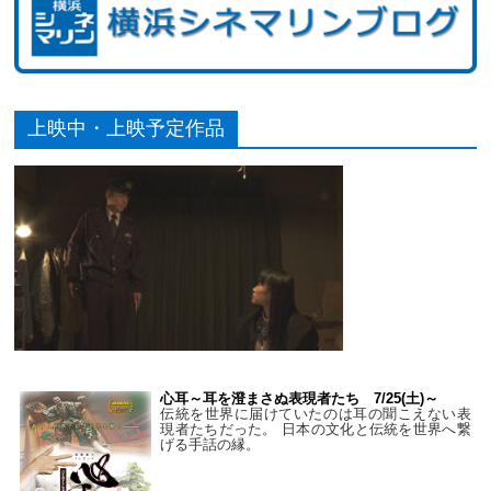
上映中・上映予定作品
心耳～耳を澄まさぬ表現者たち 7/25(土)～
伝統を世界に届けていたのは耳の聞こえない表
現者たちだった。 日本の文化と伝統を世界へ繋
げる手話の縁。