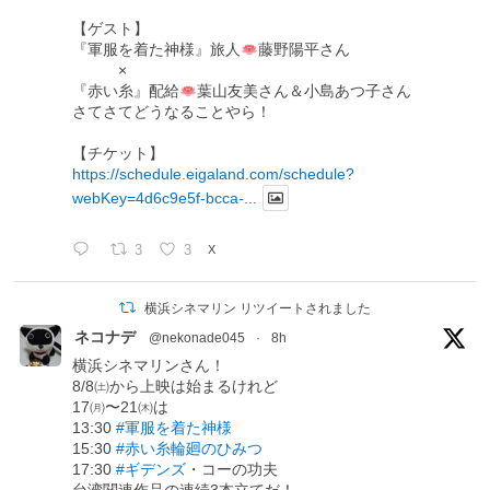
【ゲスト】
『軍服を着た神様』旅人
藤野陽平さん
×
『赤い糸』配給
葉山友美さん＆小島あつ子さん
さてさてどうなることやら！
【チケット】
https://schedule.eigaland.com/schedule?
webKey=4d6c9e5f-bcca-...
3
3
X
横浜シネマリン リツイートされました
ネコナデ
@nekonade045
·
8h
横浜シネマリンさん！
8/8㈯から上映は始まるけれど
17㈪〜21㈭は
13:30
#軍服を着た神様
15:30
#赤い糸輪廻のひみつ
17:30
#ギデンズ
・コーの功夫