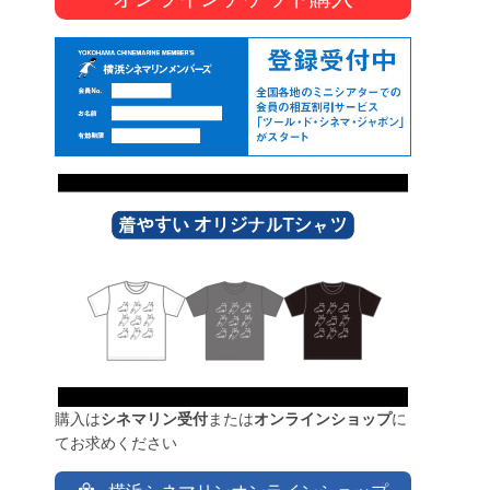
購入は
シネマリン受付
または
オンラインショップ
に
てお求めください