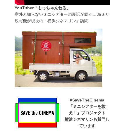
YouTuber「もっちゃんねる」
意外と知らないミニシアターの裏話が続々…35ミリ
映写機が現役の「横浜シネマリン」訪問
#SaveTheCinema
「ミニシアターを救
え！」プロジェクト
横浜シネマリンも賛同し
ています