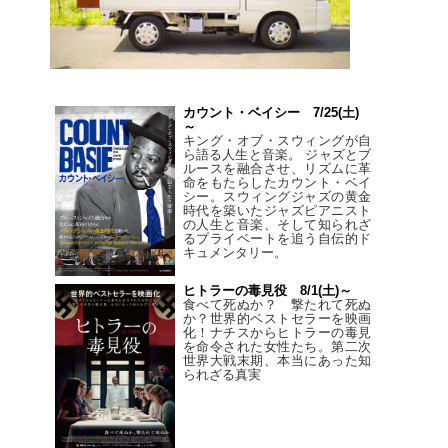
カウント・ベイシー 7/25(土)
～
キング・オブ・スウィングが自
ら語る人生と音楽。 ジャズとブ
ルースを融合させ、リズムに革
命をもたらしたカウント・ベイ
シー。スウィングジャズの黄金
時代を築いたジャズピアニスト
の人生と音楽、そして知られざ
るプライベートを追う自伝的ド
キュメンタリー。
ヒトラーの毒見役 8/1(土)～
食べて死ぬか？ 撃たれて死ぬ
か？世界的ベストセラーを映画
化！ナチスからヒトラーの毒見
を命令された女性たち。第二次
世界大戦末期、本当にあった知
られざる真実