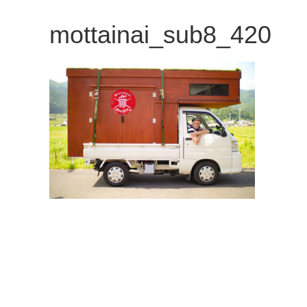
観
mottainai_sub8_420
た
い
映
画
は
こ
の
街
で