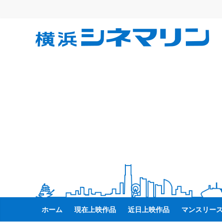
コ
ン
テ
横
ン
ツ
へ
浜
ス
キ
シ
ッ
プ
ネ
マ
リ
ン
ホーム
現在上映作品
近日上映作品
マンスリー