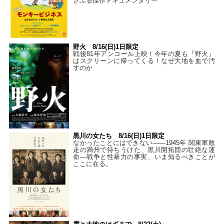
さぶる傑作ドキュメンタリー
野火 8/16(日)1日限定
戦後81年アンコール上映！今年の夏も『野火』
はスクリーンに帰ってくる！なぜ大地を血で汚
すのか
黒川の女たち 8/16(日)1日限定
なかったことにはできない——1945年 関東軍敗
走の満州で待ちうけた、黒川開拓団の壮絶な運
命―戦争と性暴力の事実、いま知るべきことが
ここに在る。