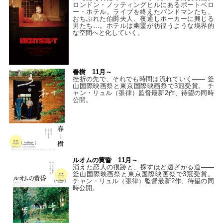
ロンドン・ノッティングヒルにあるポートベロ
ー・ホテル。ライブを終えたバンドマンたち、
おちぶれた伯爵夫人、夜通しポーカーに興じる
男たち…。ホテルは幽霊が彷徨うような境界的
な空間へと化していく。
春樹 11月～
挫折の先で、それでも時間は流れていく—— 釜
山国際映画祭と東京国際映画祭で3冠受賞。 チ
ャン・リュル（張律）監督最新2作、待望の同時
公開。
ルオムの黄昏 11月～
消えた恋人の痕跡と、探すほど遠ざかる道——
釜山国際映画祭と東京国際映画祭で3冠受賞。
チャン・リュル（張律）監督最新2作、待望の同
時公開。