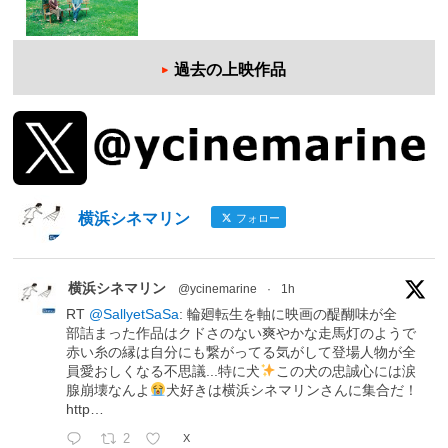
過去の上映作品
横浜シネマリン
フォロー
横浜シネマリン
@ycinemarine
·
1h
RT
@SallyetSaSa
: 輪廻転生を軸に映画の醍醐味が全
部詰まった作品はクドさのない爽やかな走馬灯のようで
赤い糸の縁は自分にも繋がってる気がして登場人物が全
員愛おしくなる不思議...特に犬
この犬の忠誠心には涙
腺崩壊なんよ
犬好きは横浜シネマリンさんに集合だ！
http…
2
X