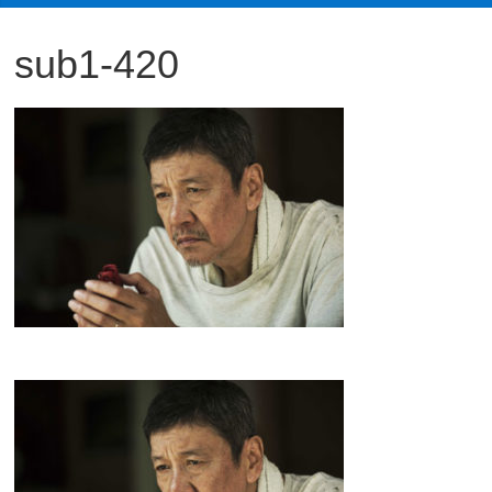
観
sub1-420
た
い
映
画
は
こ
の
街
で