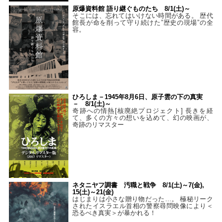
原爆資料館 語り継ぐものたち 8/1(土)～
そこには、忘れてはいけない時間がある。 歴代
館長が命を削って守り続けた”歴史の現場”の全
容。
ひろしま－1945年8月6日、原子雲の下の真実
－ 8/1(土)～
奇跡への情熱[核廃絶プロジェクト] 長きを経
て、多くの方々の想いを込めて、幻の映画が、
奇跡のリマスター
ネタニヤフ調書 汚職と戦争 8/1(土)～7(金),
15(土)～21(金)
はじまりは小さな贈り物だった…。 極秘リーク
されたイスラエル首相の警察尋問映像により＜
恐るべき真実＞が暴かれる！