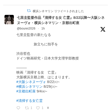
横浜シネマリン リツイートされました
七里圭監督作品『清掃する女 亡霊』8/22以降〜大阪シネ
ヌーヴォ・横浜シネマリン・京都出町座
@bourei2026
·
1h
七里圭監督の新たなる
旅立ちに拍手を
渋谷哲也
ドイツ映画研究・日本大学文理学部教授
―――
映画『清掃する女 亡霊』
大阪横浜京都上映、はじまります。
#大阪シネヌーヴォ
8/22㈯~
#横浜シネマリン
8/29(㈯~
#京都出町座
9/4㈮~
#清掃する女亡霊
1
1
X