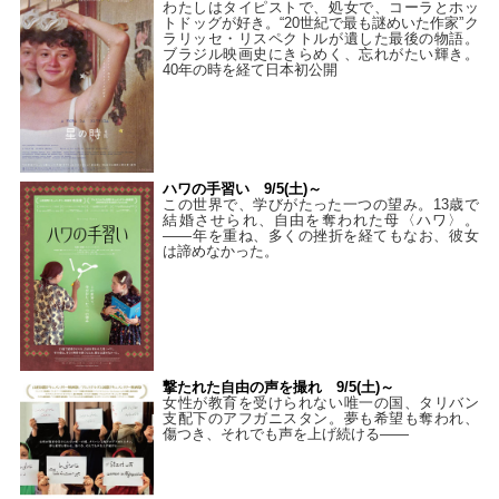
わたしはタイピストで、処⼥で、コーラとホッ
トドッグが好き。“20世紀で最も謎めいた作家”ク
ラリッセ・リスペクトルが遺した最後の物語。
ブラジル映画史にきらめく、忘れがたい輝き。
40年の時を経て⽇本初公開
ハワの手習い 9/5(土)～
この世界で、学びがたった一つの望み。13歳で
結婚させられ、自由を奪われた母〈ハワ〉。
——年を重ね、多くの挫折を経てもなお、彼女
は諦めなかった。
撃たれた自由の声を撮れ 9/5(土)～
女性が教育を受けられない唯一の国、タリバン
支配下のアフガニスタン。夢も希望も奪われ、
傷つき、それでも声を上げ続ける——