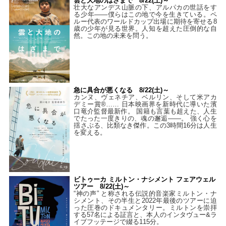
雲と大地のはざまで 8/22(土)～
壮大なアンデス山脈の下、アルパカの世話をす
る少年――僕らはこの地で今を生きている。ペ
ルー代表のワールドカップ出場に期待を寄せる8
歳の少年が見る世界。人知を超えた圧倒的な自
然。この地の未来を問う。
急に具合が悪くなる 8/22(土)～
カンヌ、ヴェネチア、ベルリン、そして米アカ
デミー賞®…… 日本映画界を新時代に導いた濱
口竜介監督最新作。 国籍も言葉も超えた、人生
でたった一度きりの、魂の邂逅――。 強く心を
揺さぶる、比類なき傑作。この3時間16分は人生
を変える。
ビトゥーカ ミルトン・ナシメント フェアウェル
ツアー 8/22(土)～
“神の声” と称される伝説的音楽家ミルトン・ナ
シメント、その半生と2022年最後のツアーに迫
った圧巻のドキュメンタリー。ミルトンを崇拝
する57名による証言と、本人のインタヴュー&ラ
イブフッテージで綴る115分。