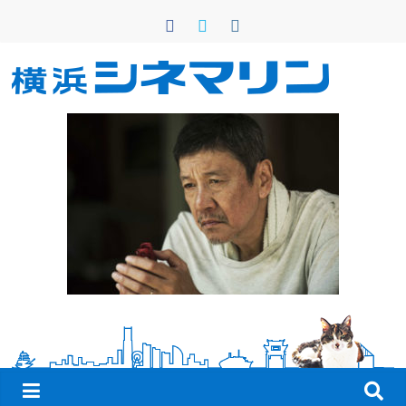
コ
ン
テ
ン
横
ツ
へ
浜
ス
キ
シ
ッ
プ
ネ
マ
リ
ン