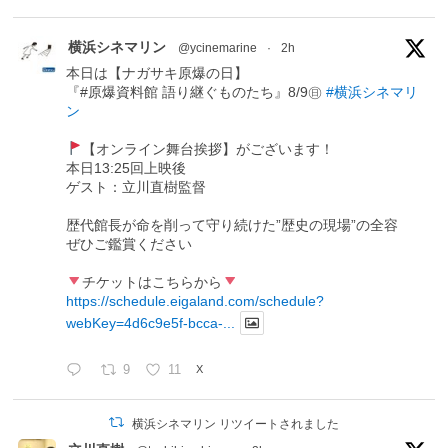
横浜シネマリン
@ycinemarine
·
2h
本日は【ナガサキ原爆の日】
『#原爆資料館 語り継ぐものたち』8/9㊐
#横浜シネマリ
ン
【オンライン舞台挨拶】がございます！
本日13:25回上映後
ゲスト：立川直樹監督
歴代館長が命を削って守り続けた”歴史の現場”の全容
ぜひご鑑賞ください
チケットはこちらから
https://schedule.eigaland.com/schedule?
webKey=4d6c9e5f-bcca-...
9
11
X
横浜シネマリン リツイートされました