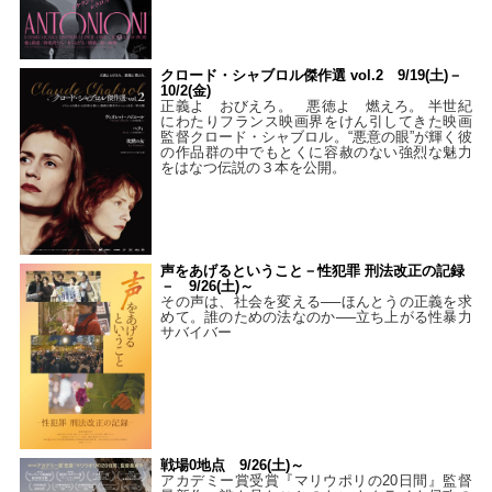
クロード・シャブロル傑作選 vol.2 9/19(土)－
10/2(金)
正義よ おびえろ。 悪徳よ 燃えろ。 半世紀
にわたりフランス映画界をけん引してきた映画
監督クロード・シャブロル。“悪意の眼”が輝く彼
の作品群の中でもとくに容赦のない強烈な魅力
をはなつ伝説の３本を公開。
声をあげるということ－性犯罪 刑法改正の記録
－ 9/26(土)～
その声は、社会を変える──ほんとうの正義を求
めて。誰のための法なのか──立ち上がる性暴力
サバイバー
戦場0地点 9/26(土)～
アカデミー賞受賞『マリウポリの20日間』監督