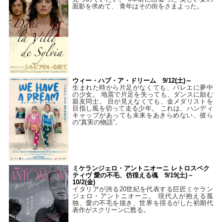
面影を求めて、 青年はその街をさまよった。
ウィー・ハブ・ア・ドリーム 9/12(土)～
生まれた時から片足がなくても、バレエに夢中
の少女。 地震で片足を失っても、ダンスに励む
親友同士。 目が見えなくても、金メダリストを
目指し風を切って走る少年。 これは、ハンディ
キャップがあっても未来をあきらめない、彼ら
の“真実の物語”。
ミケランジェロ・アントニオーニ レトロスペク
ティヴ 愛の不毛、彷徨える魂 9/19(土)－
10/2(金)
イタリアが誇る20世紀を代表する巨匠ミケラン
ジェロ・アントニオーニ。 現代人が抱える孤
独、愛の不毛を描き、世界を揺るがした初期代
表作がスクリーンに甦る。