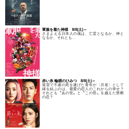
軍服を着た神様 8/8(土)～
さまよえる日本人の魂は、亡霊となるか、神と
なるか、それとも…
赤い糸 輪廻のひみつ 8/8(土)～
落雷で不慮の死を遂げた青年が〈月老〉として
縁を結ぶのは、最愛の恋人のこれからの幸せ？
それとも〝あの世〟と〝この世〟を越えた禁断
の恋？