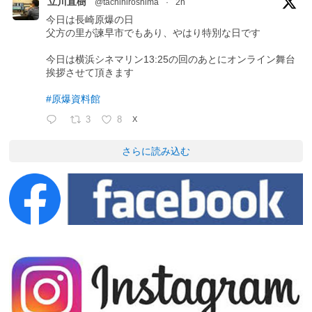
立川直樹
@tachihiroshima
·
2h
今日は長崎原爆の日
父方の里が諫早市でもあり、やはり特別な日です
今日は横浜シネマリン13:25の回のあとにオンライン舞台
挨拶させて頂きます
#原爆資料館
3
8
X
さらに読み込む