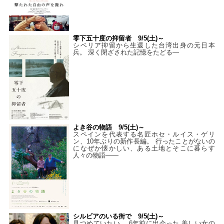
零下五十度の抑留者 9/5(土)～
シベリア抑留から生還した台湾出身の元日本
兵。 深く閉ざされた記憶をたどる—
よき谷の物語 9/5(土)～
スペインを代表する名匠ホセ・ルイス・ゲリ
ン、10年ぶりの新作長編。 行ったことがないの
になぜか懐かしい、ある土地とそこに暮らす
人々の物語――
シルビアのいる街で 9/5(土)～
見つめていたい。 6年前に出会った 美しい女の