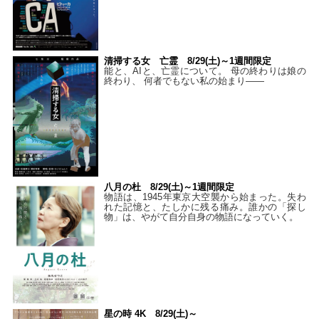
清掃する女 亡霊 8/29(土)～1週間限定
能と、AIと、亡霊について。 母の終わりは娘の
終わり、 何者でもない私の始まり――
八月の杜 8/29(土)～1週間限定
物語は、1945年東京大空襲から始まった。失わ
れた記憶と、たしかに残る痛み。誰かの「探し
物」は、やがて自分自身の物語になっていく。
星の時 4K 8/29(土)～