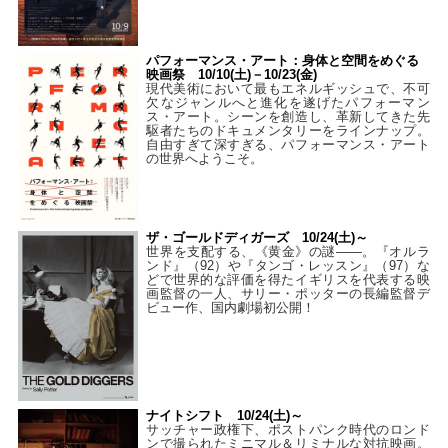
パフォーマンス・アート：身体と空間をめぐる
映画祭 10/10(土)－10/23(金)
現代美術において最もエネルギッシュで、不可
欠なジャンルへと進化を遂げたパフォーマン
ス・アート。シーンを創造し、革新してきた先
駆者たちのドキュメンタリーをラインナップ。
自由すぎて深すぎる、パフォーマンス・アート
の世界へようこそ。
ザ・ゴールドディガーズ 10/24(土)～
世界を支配する、《黄金》の謎――。『オルラ
ンド』（92）や『タンゴ・レッスン』（97）な
どで世界的な評価を得たイギリスを代表する映
画監督の一人、サリー・ポッターの長編監督デ
ビュー作、国内劇場初公開！
ナイトシフト 10/24(土)～
サッチャー政権下、ポストパンク時代のロンド
ンで撮られたミニマル＆リミナルな対抗映画。