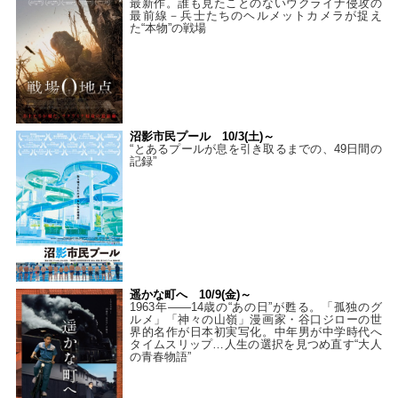
最新作。誰も見たことのないウクライナ侵攻の
最前線－兵士たちのヘルメットカメラが捉え
た“本物”の戦場
沼影市民プール 10/3(土)～
“とあるプールが息を引き取るまでの、49日間の
記録”
遥かな町へ 10/9(金)～
1963年――14歳の“あの日”が甦る。「孤独のグ
ルメ」「神々の山嶺」漫画家・谷口ジローの世
界的名作が日本初実写化。中年男が中学時代へ
タイムスリップ…人生の選択を見つめ直す“大人
の青春物語”