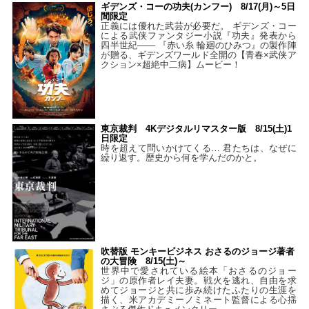
ギデンズ・コーの功夫(カンフー) 8/17(月)～5日
間限定
正義には優れた武芸が必要だ。 ギデンズ・コー
による武侠ファンタジー小説『功夫』発表から
四半世紀―― 『赤い糸 輪廻のひみつ』の製作陣
が贈る、ギデンズワールド全開の【青春×武侠ア
クション×超絶中二病】ムービー！
東京裁判 4Kデジタルリマスター版 8/15(土)1
日限定
時を超えて問いかけてくる… 君たちは、なぜに
繰り返す。歴史から何を学んだのかと。
吹替版 モンキービジネス おさるのジョージ著者
の大冒険 8/15(土)～
世界中で愛されている絵本「おさるのジョー
ジ」の原作者レイ夫妻。戦火を逃れ、自由を求
めてジョージと共に歩み続けたふたりの生涯を
描く、米アカデミーノミネート監督による心揺