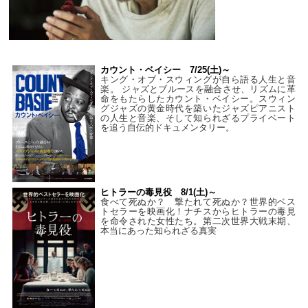
カウント・ベイシー 7/25(土)～
キング・オブ・スウィングが自ら語る人生と音
楽。 ジャズとブルースを融合させ、リズムに革
命をもたらしたカウント・ベイシー。スウィン
グジャズの黄金時代を築いたジャズピアニスト
の人生と音楽、そして知られざるプライベート
を追う自伝的ドキュメンタリー。
ヒトラーの毒見役 8/1(土)～
食べて死ぬか？ 撃たれて死ぬか？世界的ベス
トセラーを映画化！ナチスからヒトラーの毒見
を命令された女性たち。第二次世界大戦末期、
本当にあった知られざる真実