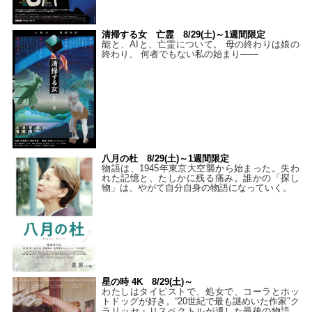
清掃する女 亡霊 8/29(土)～1週間限定
能と、AIと、亡霊について。 母の終わりは娘の
終わり、 何者でもない私の始まり――
八月の杜 8/29(土)～1週間限定
物語は、1945年東京大空襲から始まった。失わ
れた記憶と、たしかに残る痛み。誰かの「探し
物」は、やがて自分自身の物語になっていく。
星の時 4K 8/29(土)～
わたしはタイピストで、処⼥で、コーラとホッ
トドッグが好き。“20世紀で最も謎めいた作家”ク
ラリッセ・リスペクトルが遺した最後の物語。