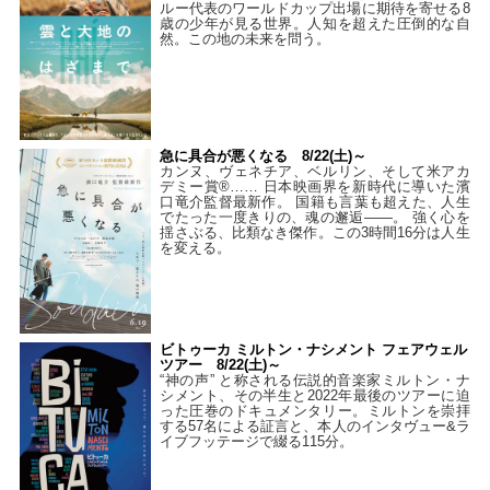
ルー代表のワールドカップ出場に期待を寄せる8
歳の少年が見る世界。人知を超えた圧倒的な自
然。この地の未来を問う。
急に具合が悪くなる 8/22(土)～
カンヌ、ヴェネチア、ベルリン、そして米アカ
デミー賞®…… 日本映画界を新時代に導いた濱
口竜介監督最新作。 国籍も言葉も超えた、人生
でたった一度きりの、魂の邂逅――。 強く心を
揺さぶる、比類なき傑作。この3時間16分は人生
を変える。
ビトゥーカ ミルトン・ナシメント フェアウェル
ツアー 8/22(土)～
“神の声” と称される伝説的音楽家ミルトン・ナ
シメント、その半生と2022年最後のツアーに迫
った圧巻のドキュメンタリー。ミルトンを崇拝
する57名による証言と、本人のインタヴュー&ラ
イブフッテージで綴る115分。