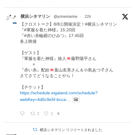
横浜シネマリン
@ycinemarine
·
22h
【クロストーク】8/8㊏開催決定！#横浜シネマリン
『#軍服を着た神様』15:20回
『#赤い糸輪廻のひみつ』17:45回
各上映後
【ゲスト】
『軍服を着た神様』旅人
藤野陽平さん
×
『赤い糸』配給
葉山友美さん＆小島あつ子さん
さてさてどうなることやら！
【チケット】
https://schedule.eigaland.com/schedule?
webKey=4d6c9e5f-bcca-...
3
3
X
横浜シネマリン リツイートされました