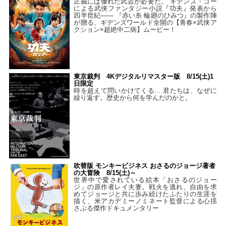
正義には優れた武芸が必要だ。 ギデンズ・コー
による武侠ファンタジー小説『功夫』発表から
四半世紀―― 『赤い糸 輪廻のひみつ』の製作陣
が贈る、ギデンズワールド全開の【青春×武侠ア
クション×超絶中二病】ムービー！
東京裁判 4Kデジタルリマスター版 8/15(土)1
日限定
時を超えて問いかけてくる… 君たちは、なぜに
繰り返す。歴史から何を学んだのかと。
吹替版 モンキービジネス おさるのジョージ著者
の大冒険 8/15(土)～
世界中で愛されている絵本「おさるのジョー
ジ」の原作者レイ夫妻。戦火を逃れ、自由を求
めてジョージと共に歩み続けたふたりの生涯を
描く、米アカデミーノミネート監督による心揺
さぶる傑作ドキュメンタリー