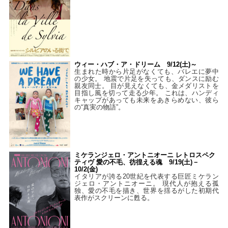
ウィー・ハブ・ア・ドリーム 9/12(土)～
生まれた時から片足がなくても、バレエに夢中
の少女。 地震で片足を失っても、ダンスに励む
親友同士。 目が見えなくても、金メダリストを
目指し風を切って走る少年。 これは、ハンディ
キャップがあっても未来をあきらめない、彼ら
の“真実の物語”。
ミケランジェロ・アントニオーニ レトロスペク
ティヴ 愛の不毛、彷徨える魂 9/19(土)－
10/2(金)
イタリアが誇る20世紀を代表する巨匠ミケラン
ジェロ・アントニオーニ。 現代人が抱える孤
独、愛の不毛を描き、世界を揺るがした初期代
表作がスクリーンに甦る。