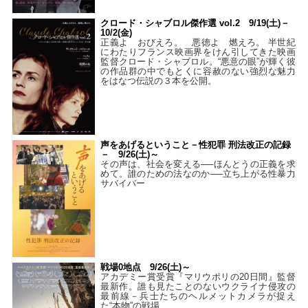
クロード・シャブロル傑作選 vol.2 9/19(土)－
10/2(金)
正義よ おびえろ。 悪徳よ 燃えろ。 半世紀
にわたりフランス映画界をけん引してきた映画
監督クロード・シャブロル。“悪意の眼”が輝く彼
の作品群の中でもとくに容赦のない強烈な魅力
をはなつ伝説の３本を公開。
声をあげるということ－性犯罪 刑法改正の記録
－ 9/26(土)～
その声は、社会を変える──ほんとうの正義を求
めて。誰のための法なのか──立ち上がる性暴力
サバイバー
戦場0地点 9/26(土)～
アカデミー賞受賞『マリウポリの20日間』監督
最新作。誰も見たことのないウクライナ侵攻の
最前線－兵士たちのヘルメットカメラが捉え
た“本物”の戦場