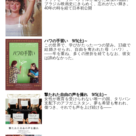
ブラジル映画史にきらめく、忘れがたい輝き。
40年の時を経て⽇本初公開
ハワの手習い 9/5(土)～
この世界で、学びがたった一つの望み。13歳で
結婚させられ、自由を奪われた母〈ハワ〉。
——年を重ね、多くの挫折を経てもなお、彼女
は諦めなかった。
撃たれた自由の声を撮れ 9/5(土)～
女性が教育を受けられない唯一の国、タリバン
支配下のアフガニスタン。夢も希望も奪われ、
傷つき、それでも声を上げ続ける——