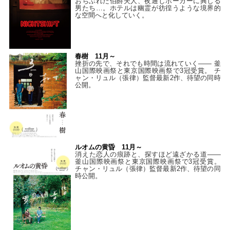
おちぶれた伯爵夫人、夜通しポーカーに興じる
男たち…。ホテルは幽霊が彷徨うような境界的
な空間へと化していく。
春樹 11月～
挫折の先で、それでも時間は流れていく—— 釜
山国際映画祭と東京国際映画祭で3冠受賞。 チ
ャン・リュル（張律）監督最新2作、待望の同時
公開。
ルオムの黄昏 11月～
消えた恋人の痕跡と、探すほど遠ざかる道——
釜山国際映画祭と東京国際映画祭で3冠受賞。
チャン・リュル（張律）監督最新2作、待望の同
時公開。