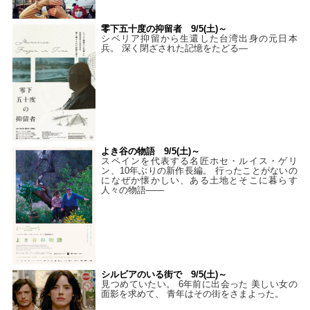
零下五十度の抑留者 9/5(土)～
シベリア抑留から生還した台湾出身の元日本
兵。 深く閉ざされた記憶をたどる—
よき谷の物語 9/5(土)～
スペインを代表する名匠ホセ・ルイス・ゲリ
ン、10年ぶりの新作長編。 行ったことがないの
になぜか懐かしい、ある土地とそこに暮らす
人々の物語――
シルビアのいる街で 9/5(土)～
見つめていたい。 6年前に出会った 美しい女の
面影を求めて、 青年はその街をさまよった。