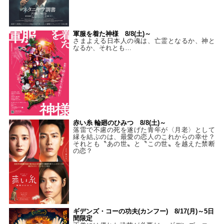
軍服を着た神様 8/8(土)～
さまよえる日本人の魂は、亡霊となるか、神と
なるか、それとも…
赤い糸 輪廻のひみつ 8/8(土)～
落雷で不慮の死を遂げた青年が〈月老〉として
縁を結ぶのは、最愛の恋人のこれからの幸せ？
それとも〝あの世〟と〝この世〟を越えた禁断
の恋？
ギデンズ・コーの功夫(カンフー) 8/17(月)～5日
間限定