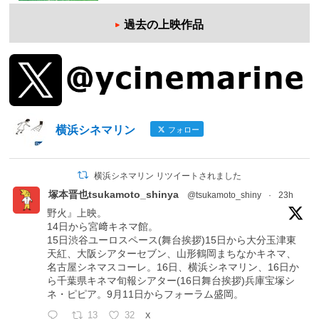
過去の上映作品
横浜シネマリン
フォロー
横浜シネマリン リツイートされました
塚本晋也tsukamoto_shinya
@tsukamoto_shiny
·
23h
野火』上映。
14日から宮﨑キネマ館。
15日渋谷ユーロスペース(舞台挨拶)15日から大分玉津東
天紅、大阪シアターセブン、山形鶴岡まちなかキネマ、
名古屋シネマスコーレ。16日、横浜シネマリン、16日か
ら千葉県キネマ旬報シアター(16日舞台挨拶)兵庫宝塚シ
ネ・ピピア。9月11日からフォーラム盛岡。
13
32
X