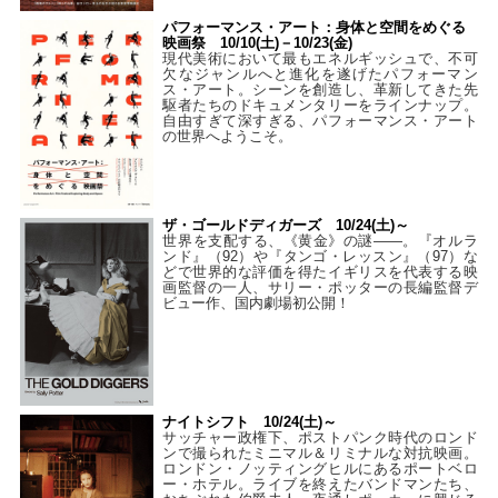
パフォーマンス・アート：身体と空間をめぐる
映画祭 10/10(土)－10/23(金)
現代美術において最もエネルギッシュで、不可
欠なジャンルへと進化を遂げたパフォーマン
ス・アート。シーンを創造し、革新してきた先
駆者たちのドキュメンタリーをラインナップ。
自由すぎて深すぎる、パフォーマンス・アート
の世界へようこそ。
ザ・ゴールドディガーズ 10/24(土)～
世界を支配する、《黄金》の謎――。『オルラ
ンド』（92）や『タンゴ・レッスン』（97）な
どで世界的な評価を得たイギリスを代表する映
画監督の一人、サリー・ポッターの長編監督デ
ビュー作、国内劇場初公開！
ナイトシフト 10/24(土)～
サッチャー政権下、ポストパンク時代のロンド
ンで撮られたミニマル＆リミナルな対抗映画。
ロンドン・ノッティングヒルにあるポートベロ
ー・ホテル。ライブを終えたバンドマンたち、