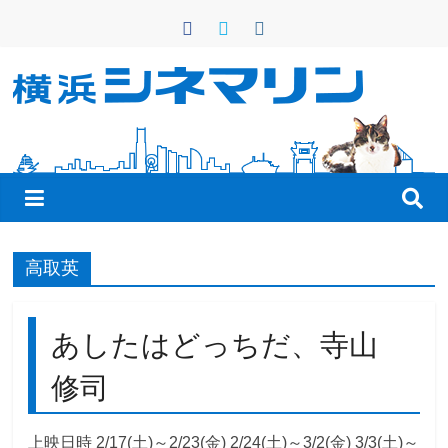
コ
ン
テ
ン
横
ツ
へ
浜
ス
キ
シ
ッ
プ
ネ
高取英
マ
あしたはどっちだ、寺山
リ
修司
ン
上映日時 2/17(土)～2/23(金) 2/24(土)～3/2(金) 3/3(土)～