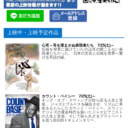
上映中・上映予定作品
心耳～耳を澄まさぬ表現者たち 7/25(土)～
伝統を世界に届けていたのは耳の聞こえない表
現者たちだった。 日本の文化と伝統を世界へ繋
げる手話の縁。
カウント・ベイシー 7/25(土)～
キング・オブ・スウィングが自ら語る人生と音
楽。 ジャズとブルースを融合させ、リズムに革
命をもたらしたカウント・ベイシー。スウィン
グジャズの黄金時代を築いたジャズピアニスト
の人生と音楽、そして知られざるプライベート
を追う自伝的ドキュメンタリー。