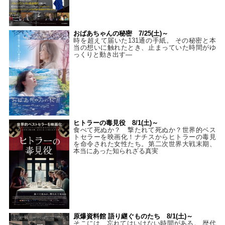
おばあちゃんの秘密 7/25(土)～
時を超えて届いた131通の手紙。 その秘密と本
当の想いに触れたとき、止まっていた時間がゆ
っくりと動き出す―
ヒトラーの毒見役 8/1(土)～
食べて死ぬか？ 撃たれて死ぬか？世界的ベス
トセラーを映画化！ナチスからヒトラーの毒見
を命令された女性たち。第二次世界大戦末期、
本当にあった知られざる真実
原爆資料館 語り継ぐものたち 8/1(土)～
そこには、忘れてはいけない時間がある。 歴代