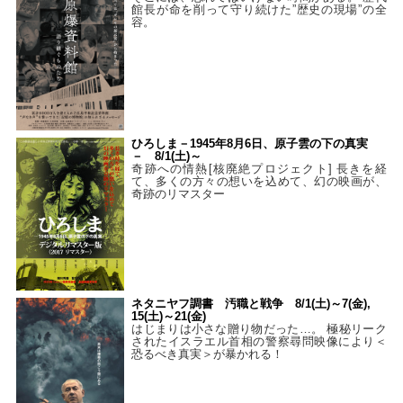
館長が命を削って守り続けた”歴史の現場”の全
容。
ひろしま－1945年8月6日、原子雲の下の真実
－ 8/1(土)～
奇跡への情熱[核廃絶プロジェクト] 長きを経
て、多くの方々の想いを込めて、幻の映画が、
奇跡のリマスター
ネタニヤフ調書 汚職と戦争 8/1(土)～7(金),
15(土)～21(金)
はじまりは小さな贈り物だった…。 極秘リーク
されたイスラエル首相の警察尋問映像により＜
恐るべき真実＞が暴かれる！