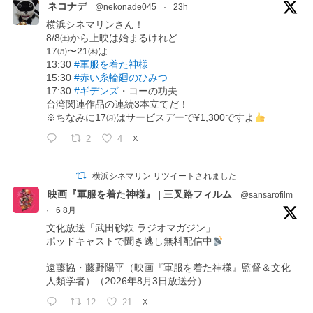
ネコナデ
@nekonade045
·
23h
横浜シネマリンさん！
8/8㈯から上映は始まるけれど
17㈪〜21㈭は
13:30
#軍服を着た神様
15:30
#赤い糸輪廻のひみつ
17:30
#ギデンズ
・コーの功夫
台湾関連作品の連続3本立てだ！
※ちなみに17㈪はサービスデーで¥1,300ですよ
2
4
X
横浜シネマリン リツイートされました
映画『軍服を着た神様』 | 三叉路フィルム
@sansarofilm
·
6 8月
文化放送「武田砂鉄 ラジオマガジン」
ポッドキャストで聞き逃し無料配信中
遠藤協・藤野陽平（映画『軍服を着た神様』監督＆文化
人類学者）（2026年8月3日放送分）
12
21
X