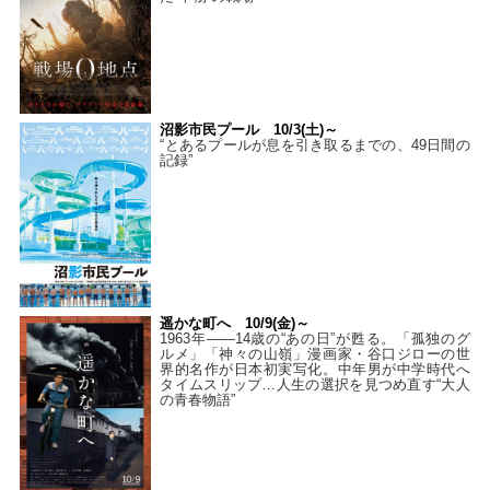
沼影市民プール 10/3(土)～
“とあるプールが息を引き取るまでの、49日間の
記録”
遥かな町へ 10/9(金)～
1963年――14歳の“あの日”が甦る。「孤独のグ
ルメ」「神々の山嶺」漫画家・谷口ジローの世
界的名作が日本初実写化。中年男が中学時代へ
タイムスリップ…人生の選択を見つめ直す“大人
の青春物語”