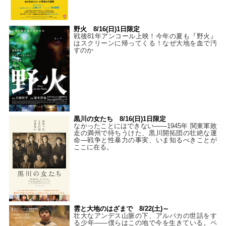
野火 8/16(日)1日限定
戦後81年アンコール上映！今年の夏も『野火』
はスクリーンに帰ってくる！なぜ大地を血で汚
すのか
黒川の女たち 8/16(日)1日限定
なかったことにはできない——1945年 関東軍敗
走の満州で待ちうけた、黒川開拓団の壮絶な運
命―戦争と性暴力の事実、いま知るべきことが
ここに在る。
雲と大地のはざまで 8/22(土)～
壮大なアンデス山脈の下、アルパカの世話をす
る少年――僕らはこの地で今を生きている。ペ