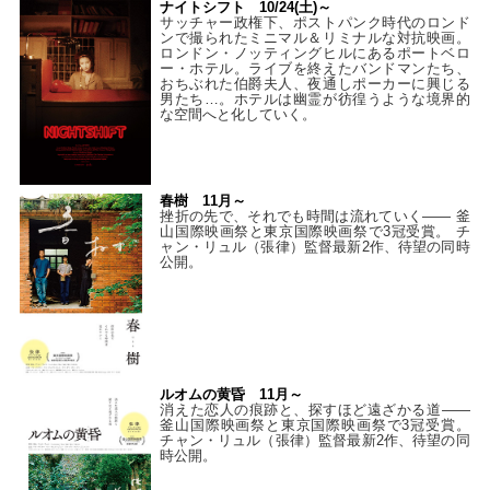
ナイトシフト 10/24(土)～
サッチャー政権下、ポストパンク時代のロンド
ンで撮られたミニマル＆リミナルな対抗映画。
ロンドン・ノッティングヒルにあるポートベロ
ー・ホテル。ライブを終えたバンドマンたち、
おちぶれた伯爵夫人、夜通しポーカーに興じる
男たち…。ホテルは幽霊が彷徨うような境界的
な空間へと化していく。
春樹 11月～
挫折の先で、それでも時間は流れていく—— 釜
山国際映画祭と東京国際映画祭で3冠受賞。 チ
ャン・リュル（張律）監督最新2作、待望の同時
公開。
ルオムの黄昏 11月～
消えた恋人の痕跡と、探すほど遠ざかる道——
釜山国際映画祭と東京国際映画祭で3冠受賞。
チャン・リュル（張律）監督最新2作、待望の同
時公開。