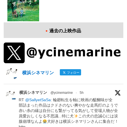
過去の上映作品
横浜シネマリン
フォロー
横浜シネマリン
@ycinemarine
·
5h
RT
@SallyetSaSa
: 輪廻転生を軸に映画の醍醐味が全
部詰まった作品はクドさのない爽やかな走馬灯のようで
赤い糸の縁は自分にも繋がってる気がして登場人物が全
員愛おしくなる不思議...特に犬
この犬の忠誠心には涙
腺崩壊なんよ
犬好きは横浜シネマリンさんに集合だ！
http…