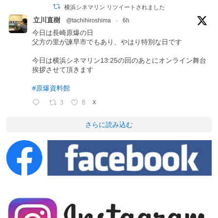
横浜シネマリン リツイートされました
立川直樹
@tachihiroshima
·
6h
今日は長崎原爆の日
父方の里が諫早市でもあり、やはり特別な日です
今日は横浜シネマリン13:25の回のあとにオンライン舞台
挨拶させて頂きます
#原爆資料館
3
8
X
さらに読み込む