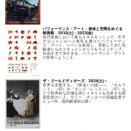
パフォーマンス・アート：身体と空間をめぐる
映画祭 10/10(土)－10/23(金)
現代美術において最もエネルギッシュで、不可
欠なジャンルへと進化を遂げたパフォーマン
ス・アート。シーンを創造し、革新してきた先
駆者たちのドキュメンタリーをラインナップ。
自由すぎて深すぎる、パフォーマンス・アート
の世界へようこそ。
ザ・ゴールドディガーズ 10/24(土)～
世界を支配する、《黄金》の謎――。『オルラ
ンド』（92）や『タンゴ・レッスン』（97）な
どで世界的な評価を得たイギリスを代表する映
画監督の一人、サリー・ポッターの長編監督デ
ビュー作、国内劇場初公開！