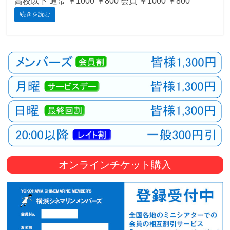
高校以下 通常 ￥1000 ￥800 会員 ￥1000 ￥800
続きを読む
観
た
い
映
画
は
こ
の
街
で
オンラインチケット購入