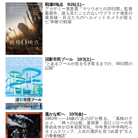
戦場0地点 9/26(土)～
アカデミー賞受賞『マリウポリの20日間』監督
最新作。誰も見たことのないウクライナ侵攻の
最前線－兵士たちのヘルメットカメラが捉え
た“本物”の戦場
沼影市民プール 10/3(土)～
“とあるプールが息を引き取るまでの、49日間の
記録”
遥かな町へ 10/9(金)～
1963年――14歳の“あの日”が甦る。「孤独のグ
ルメ」「神々の山嶺」漫画家・谷口ジローの世
界的名作が日本初実写化。中年男が中学時代へ
タイムスリップ…人生の選択を見つめ直す“大人
の青春物語”