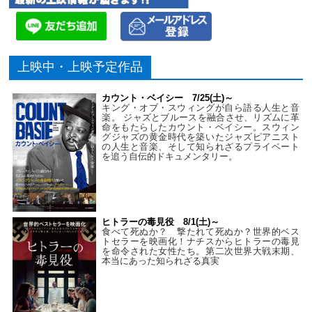
上映中・上映予定作品
カウント・ベイシー 7/25(土)～
キング・オブ・スウィングが自ら語る人生と音
楽。 ジャズとブルースを融合させ、リズムに革
命をもたらしたカウント・ベイシー。スウィン
グジャズの黄金時代を築いたジャズピアニスト
の人生と音楽、そして知られざるプライベート
を追う自伝的ドキュメンタリー。
ヒトラーの毒見役 8/1(土)～
食べて死ぬか？ 撃たれて死ぬか？世界的ベス
トセラーを映画化！ナチスからヒトラーの毒見
を命令された女性たち。第二次世界大戦末期、
本当にあった知られざる真実