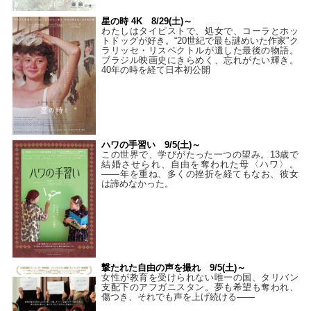
星の時 4K 8/29(土)～
わたしはタイピストで、処⼥で、コーラとホッ
トドッグが好き。“20世紀で最も謎めいた作家”ク
ラリッセ・リスペクトルが遺した最後の物語。
ブラジル映画史にきらめく、忘れがたい輝き。
40年の時を経て⽇本初公開
ハワの手習い 9/5(土)～
この世界で、学びがたった一つの望み。13歳で
結婚させられ、自由を奪われた母〈ハワ〉。
——年を重ね、多くの挫折を経てもなお、彼女
は諦めなかった。
撃たれた自由の声を撮れ 9/5(土)～
女性が教育を受けられない唯一の国、タリバン
支配下のアフガニスタン。夢も希望も奪われ、
傷つき、それでも声を上げ続ける——