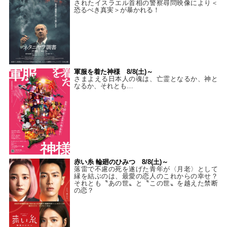
されたイスラエル首相の警察尋問映像により＜
恐るべき真実＞が暴かれる！
軍服を着た神様 8/8(土)～
さまよえる日本人の魂は、亡霊となるか、神と
なるか、それとも…
赤い糸 輪廻のひみつ 8/8(土)～
落雷で不慮の死を遂げた青年が〈月老〉として
縁を結ぶのは、最愛の恋人のこれからの幸せ？
それとも〝あの世〟と〝この世〟を越えた禁断
の恋？