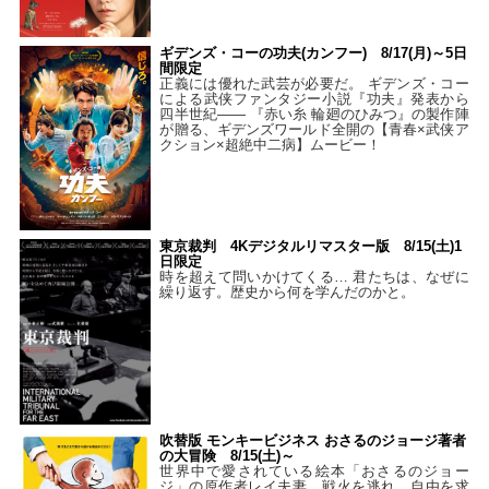
ギデンズ・コーの功夫(カンフー) 8/17(月)～5日
間限定
正義には優れた武芸が必要だ。 ギデンズ・コー
による武侠ファンタジー小説『功夫』発表から
四半世紀―― 『赤い糸 輪廻のひみつ』の製作陣
が贈る、ギデンズワールド全開の【青春×武侠ア
クション×超絶中二病】ムービー！
東京裁判 4Kデジタルリマスター版 8/15(土)1
日限定
時を超えて問いかけてくる… 君たちは、なぜに
繰り返す。歴史から何を学んだのかと。
吹替版 モンキービジネス おさるのジョージ著者
の大冒険 8/15(土)～
世界中で愛されている絵本「おさるのジョー
ジ」の原作者レイ夫妻。戦火を逃れ、自由を求