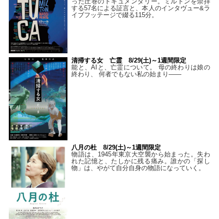
った圧巻のドキュメンタリー。ミルトンを崇拝
する57名による証言と、本人のインタヴュー&ラ
イブフッテージで綴る115分。
清掃する女 亡霊 8/29(土)～1週間限定
能と、AIと、亡霊について。 母の終わりは娘の
終わり、 何者でもない私の始まり――
八月の杜 8/29(土)～1週間限定
物語は、1945年東京大空襲から始まった。失わ
れた記憶と、たしかに残る痛み。誰かの「探し
物」は、やがて自分自身の物語になっていく。