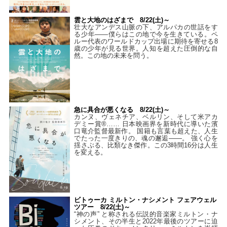
雲と大地のはざまで 8/22(土)～
壮大なアンデス山脈の下、アルパカの世話をす
る少年――僕らはこの地で今を生きている。ペ
ルー代表のワールドカップ出場に期待を寄せる8
歳の少年が見る世界。人知を超えた圧倒的な自
然。この地の未来を問う。
急に具合が悪くなる 8/22(土)～
カンヌ、ヴェネチア、ベルリン、そして米アカ
デミー賞®…… 日本映画界を新時代に導いた濱
口竜介監督最新作。 国籍も言葉も超えた、人生
でたった一度きりの、魂の邂逅――。 強く心を
揺さぶる、比類なき傑作。この3時間16分は人生
を変える。
ビトゥーカ ミルトン・ナシメント フェアウェル
ツアー 8/22(土)～
“神の声” と称される伝説的音楽家ミルトン・ナ
シメント、その半生と2022年最後のツアーに迫