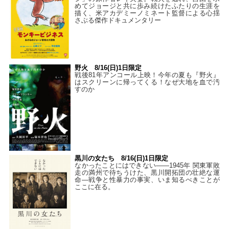
めてジョージと共に歩み続けたふたりの生涯を
描く、米アカデミーノミネート監督による心揺
さぶる傑作ドキュメンタリー
野火 8/16(日)1日限定
戦後81年アンコール上映！今年の夏も『野火』
はスクリーンに帰ってくる！なぜ大地を血で汚
すのか
黒川の女たち 8/16(日)1日限定
なかったことにはできない——1945年 関東軍敗
走の満州で待ちうけた、黒川開拓団の壮絶な運
命―戦争と性暴力の事実、いま知るべきことが
ここに在る。