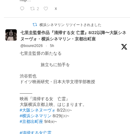
2
X
横浜シネマリン リツイートされました
七里圭監督作品『清掃する女 亡霊』8/22以降〜大阪シネ
ヌーヴォ・横浜シネマリン・京都出町座
@bourei2026
·
5h
七里圭監督の新たなる
旅立ちに拍手を
渋谷哲也
ドイツ映画研究・日本大学文理学部教授
―――
映画『清掃する女 亡霊』
大阪横浜京都上映、はじまります。
#大阪シネヌーヴォ
8/22㈯~
#横浜シネマリン
8/29(㈯~
#京都出町座
9/4㈮~
#清掃する女亡霊