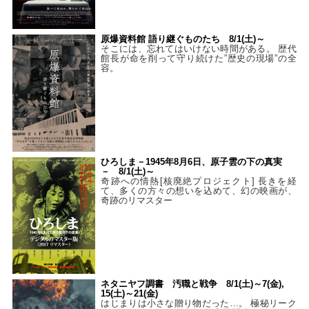
原爆資料館 語り継ぐものたち 8/1(土)～
そこには、忘れてはいけない時間がある。 歴代
館長が命を削って守り続けた”歴史の現場”の全
容。
ひろしま－1945年8月6日、原子雲の下の真実
－ 8/1(土)～
奇跡への情熱[核廃絶プロジェクト] 長きを経
て、多くの方々の想いを込めて、幻の映画が、
奇跡のリマスター
ネタニヤフ調書 汚職と戦争 8/1(土)～7(金),
15(土)～21(金)
はじまりは小さな贈り物だった…。 極秘リーク