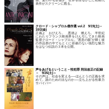
独、愛の不毛を描き、世界を揺るがした初期代
表作がスクリーンに甦る。
クロード・シャブロル傑作選 vol.2 9/19(土)－
10/2(金)
正義よ おびえろ。 悪徳よ 燃えろ。 半世紀
にわたりフランス映画界をけん引してきた映画
監督クロード・シャブロル。“悪意の眼”が輝く彼
の作品群の中でもとくに容赦のない強烈な魅力
をはなつ伝説の３本を公開。
声をあげるということ－性犯罪 刑法改正の記録
－ 9/26(土)～
その声は、社会を変える──ほんとうの正義を求
めて。誰のための法なのか──立ち上がる性暴力
サバイバー