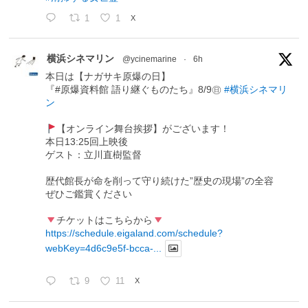
1
1
X
横浜シネマリン
@ycinemarine
·
6h
本日は【ナガサキ原爆の日】
『#原爆資料館 語り継ぐものたち』8/9㊐
#横浜シネマリ
ン
【オンライン舞台挨拶】がございます！
本日13:25回上映後
ゲスト：立川直樹監督
歴代館長が命を削って守り続けた”歴史の現場”の全容
ぜひご鑑賞ください
チケットはこちらから
https://schedule.eigaland.com/schedule?
webKey=4d6c9e5f-bcca-...
9
11
X