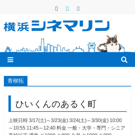
コ
ン
テ
ン
横
ツ
へ
浜
ス
キ
シ
ッ
プ
ネ
青柳拓
マ
ひいくんのあるく町
リ
上映日時 3/17(土)～3/23(金) 3/24(土)～3/30(金) 10:00
～10:55 11:45～12:40 料金 一般・大学・専門・シニア
ン