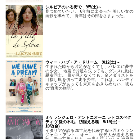
シルビアのいる街で 9/5(土)～
見つめていたい。 6年前に出会った 美しい女の
面影を求めて、 青年はその街をさまよった。
ウィー・ハブ・ア・ドリーム 9/12(土)～
生まれた時から片足がなくても、バレエに夢中
の少女。 地震で片足を失っても、ダンスに励む
親友同士。 目が見えなくても、金メダリストを
目指し風を切って走る少年。 これは、ハンディ
キャップがあっても未来をあきらめない、彼ら
の“真実の物語”。
ミケランジェロ・アントニオーニ レトロスペク
ティヴ 愛の不毛、彷徨える魂 9/19(土)－
10/2(金)
イタリアが誇る20世紀を代表する巨匠ミケラン
ジェロ・アントニオーニ。 現代人が抱える孤