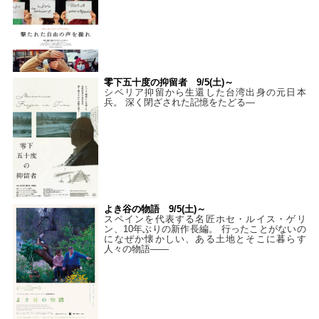
零下五十度の抑留者 9/5(土)～
シベリア抑留から生還した台湾出身の元日本
兵。 深く閉ざされた記憶をたどる—
よき谷の物語 9/5(土)～
スペインを代表する名匠ホセ・ルイス・ゲリ
ン、10年ぶりの新作長編。 行ったことがないの
になぜか懐かしい、ある土地とそこに暮らす
人々の物語――