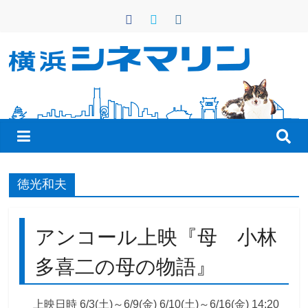
コ
ン
テ
ン
横
ツ
へ
浜
ス
キ
シ
ッ
プ
ネ
徳光和夫
マ
アンコール上映『母 小林
リ
多喜二の母の物語』
ン
上映日時 6/3(土)～6/9(金) 6/10(土)～6/16(金) 14:20