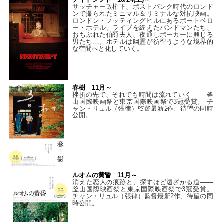
サッチャー政権下、ポストパンク時代のロンド
ンで撮られたミニマル＆リミナルな対抗映画。
ロンドン・ノッティングヒルにあるポートベロ
ー・ホテル。ライブを終えたバンドマンたち、
おちぶれた伯爵夫人、夜通しポーカーに興じる
男たち…。ホテルは幽霊が彷徨うような境界的
な空間へと化していく。
春樹 11月～
挫折の先で、それでも時間は流れていく—— 釜
山国際映画祭と東京国際映画祭で3冠受賞。 チ
ャン・リュル（張律）監督最新2作、待望の同時
公開。
ルオムの黄昏 11月～
消えた恋人の痕跡と、探すほど遠ざかる道——
釜山国際映画祭と東京国際映画祭で3冠受賞。
チャン・リュル（張律）監督最新2作、待望の同
時公開。