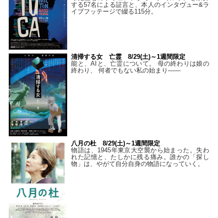
する57名による証言と、本人のインタヴュー&ラ
イブフッテージで綴る115分。
清掃する女 亡霊 8/29(土)～1週間限定
能と、AIと、亡霊について。 母の終わりは娘の
終わり、 何者でもない私の始まり――
八月の杜 8/29(土)～1週間限定
物語は、1945年東京大空襲から始まった。失わ
れた記憶と、たしかに残る痛み。誰かの「探し
物」は、やがて自分自身の物語になっていく。