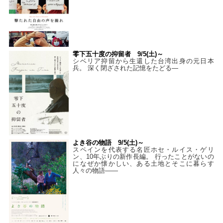
零下五十度の抑留者 9/5(土)～
シベリア抑留から生還した台湾出身の元日本
兵。 深く閉ざされた記憶をたどる—
よき谷の物語 9/5(土)～
スペインを代表する名匠ホセ・ルイス・ゲリ
ン、10年ぶりの新作長編。 行ったことがないの
になぜか懐かしい、ある土地とそこに暮らす
人々の物語――