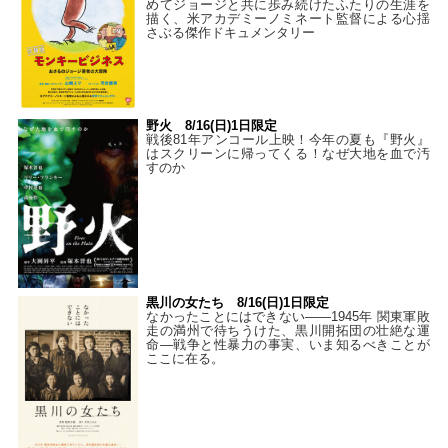
めてジョージと共に歩み続けたふたりの生涯を
描く、米アカデミーノミネート監督による心揺
さぶる傑作ドキュメンタリー
野火 8/16(日)1日限定
戦後81年アンコール上映！今年の夏も『野火』
はスクリーンに帰ってくる！なぜ大地を血で汚
すのか
黒川の女たち 8/16(日)1日限定
なかったことにはできない——1945年 関東軍敗
走の満州で待ちうけた、黒川開拓団の壮絶な運
命―戦争と性暴力の事実、いま知るべきことが
ここに在る。