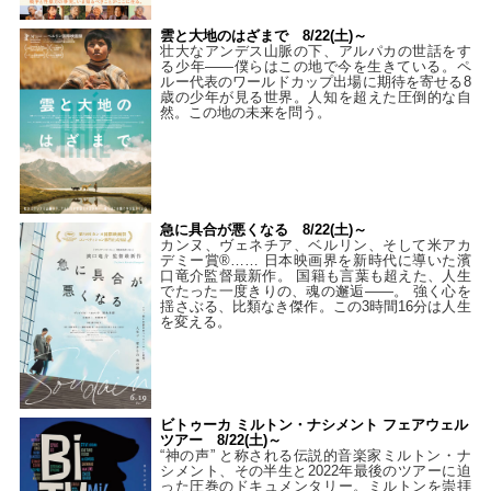
雲と大地のはざまで 8/22(土)～
壮大なアンデス山脈の下、アルパカの世話をす
る少年――僕らはこの地で今を生きている。ペ
ルー代表のワールドカップ出場に期待を寄せる8
歳の少年が見る世界。人知を超えた圧倒的な自
然。この地の未来を問う。
急に具合が悪くなる 8/22(土)～
カンヌ、ヴェネチア、ベルリン、そして米アカ
デミー賞®…… 日本映画界を新時代に導いた濱
口竜介監督最新作。 国籍も言葉も超えた、人生
でたった一度きりの、魂の邂逅――。 強く心を
揺さぶる、比類なき傑作。この3時間16分は人生
を変える。
ビトゥーカ ミルトン・ナシメント フェアウェル
ツアー 8/22(土)～
“神の声” と称される伝説的音楽家ミルトン・ナ
シメント、その半生と2022年最後のツアーに迫
った圧巻のドキュメンタリー。ミルトンを崇拝