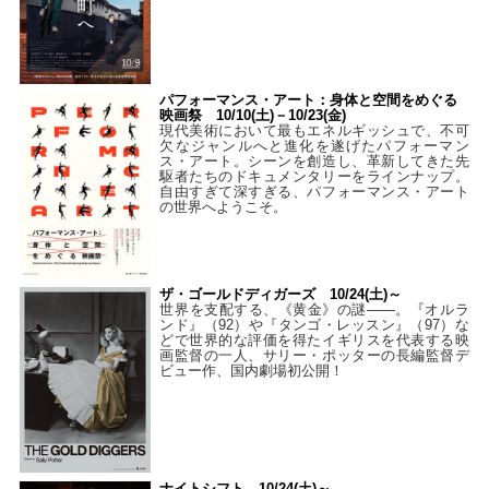
パフォーマンス・アート：身体と空間をめぐる
映画祭 10/10(土)－10/23(金)
現代美術において最もエネルギッシュで、不可
欠なジャンルへと進化を遂げたパフォーマン
ス・アート。シーンを創造し、革新してきた先
駆者たちのドキュメンタリーをラインナップ。
自由すぎて深すぎる、パフォーマンス・アート
の世界へようこそ。
ザ・ゴールドディガーズ 10/24(土)～
世界を支配する、《黄金》の謎――。『オルラ
ンド』（92）や『タンゴ・レッスン』（97）な
どで世界的な評価を得たイギリスを代表する映
画監督の一人、サリー・ポッターの長編監督デ
ビュー作、国内劇場初公開！
ナイトシフト 10/24(土)～