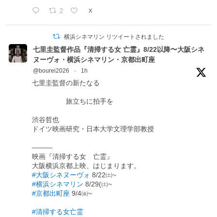
2
X
横浜シネマリン リツイートされました
七里圭監督作品『清掃する女 亡霊』8/22以降〜大阪シネ
ヌーヴォ・横浜シネマリン・京都出町座
@bourei2026
·
1h
七里圭監督の新たなる
旅立ちに拍手を
渋谷哲也
ドイツ映画研究・日本大学文理学部教授
―――
映画『清掃する女 亡霊』
大阪横浜京都上映、はじまります。
#大阪シネヌーヴォ
8/22㈯~
#横浜シネマリン
8/29(㈯~
#京都出町座
9/4㈮~
#清掃する女亡霊