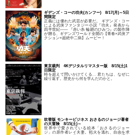
ギデンズ・コーの功夫(カンフー) 8/17(月)～5日
間限定
正義には優れた武芸が必要だ。 ギデンズ・コー
による武侠ファンタジー小説『功夫』発表から
四半世紀―― 『赤い糸 輪廻のひみつ』の製作陣
が贈る、ギデンズワールド全開の【青春×武侠ア
クション×超絶中二病】ムービー！
東京裁判 4Kデジタルリマスター版 8/15(土)1
日限定
時を超えて問いかけてくる… 君たちは、なぜに
繰り返す。歴史から何を学んだのかと。
吹替版 モンキービジネス おさるのジョージ著者
の大冒険 8/15(土)～
世界中で愛されている絵本「おさるのジョー
ジ」の原作者レイ夫妻。戦火を逃れ、自由を求