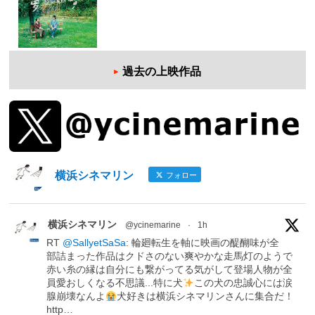
過去の上映作品
横浜シネマリン
フォロー
横浜シネマリン
@ycinemarine
·
1h
RT
@SallyetSaSa
: 輪廻転生を軸に映画の醍醐味が全
部詰まった作品はクドさのない爽やかな走馬灯のようで
赤い糸の縁は自分にも繋がってる気がして登場人物が全
員愛おしくなる不思議...特に犬
この犬の忠誠心には涙
腺崩壊なんよ
犬好きは横浜シネマリンさんに集合だ！
http…