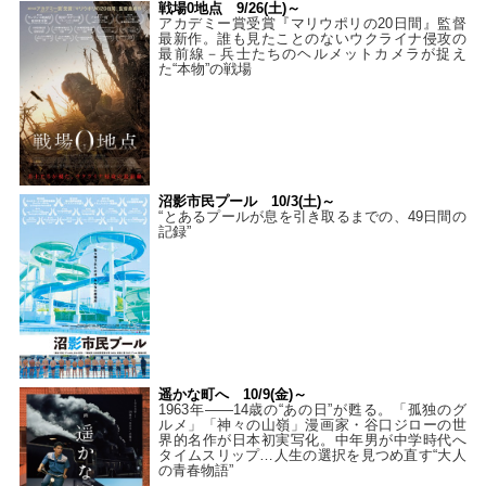
戦場0地点 9/26(土)～
アカデミー賞受賞『マリウポリの20日間』監督
最新作。誰も見たことのないウクライナ侵攻の
最前線－兵士たちのヘルメットカメラが捉え
た“本物”の戦場
沼影市民プール 10/3(土)～
“とあるプールが息を引き取るまでの、49日間の
記録”
遥かな町へ 10/9(金)～
1963年――14歳の“あの日”が甦る。「孤独のグ
ルメ」「神々の山嶺」漫画家・谷口ジローの世
界的名作が日本初実写化。中年男が中学時代へ
タイムスリップ…人生の選択を見つめ直す“大人
の青春物語”