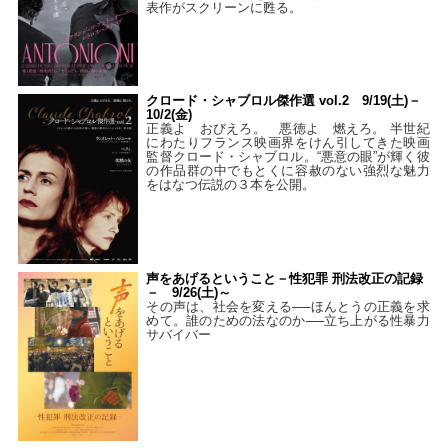
表作がスクリーンに甦る。
クロード・シャブロル傑作選 vol.2 9/19(土)－
10/2(金)
正義よ おびえろ。 悪徳よ 燃えろ。 半世紀
にわたりフランス映画界をけん引してきた映画
監督クロード・シャブロル。“悪意の眼”が輝く彼
の作品群の中でもとくに容赦のない強烈な魅力
をはなつ伝説の３本を公開。
声をあげるということ－性犯罪 刑法改正の記録
－ 9/26(土)～
その声は、社会を変える──ほんとうの正義を求
めて。誰のための法なのか──立ち上がる性暴力
サバイバー