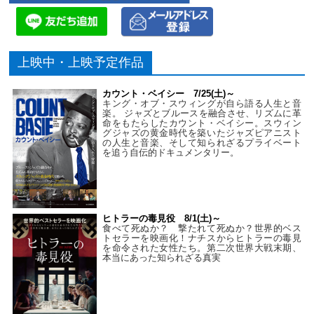
上映中・上映予定作品
カウント・ベイシー 7/25(土)～
キング・オブ・スウィングが自ら語る人生と音
楽。 ジャズとブルースを融合させ、リズムに革
命をもたらしたカウント・ベイシー。スウィン
グジャズの黄金時代を築いたジャズピアニスト
の人生と音楽、そして知られざるプライベート
を追う自伝的ドキュメンタリー。
ヒトラーの毒見役 8/1(土)～
食べて死ぬか？ 撃たれて死ぬか？世界的ベス
トセラーを映画化！ナチスからヒトラーの毒見
を命令された女性たち。第二次世界大戦末期、
本当にあった知られざる真実