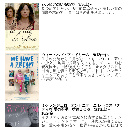
シルビアのいる街で 9/5(土)～
見つめていたい。 6年前に出会った 美しい女の
面影を求めて、 青年はその街をさまよった。
ウィー・ハブ・ア・ドリーム 9/12(土)～
生まれた時から片足がなくても、バレエに夢中
の少女。 地震で片足を失っても、ダンスに励む
親友同士。 目が見えなくても、金メダリストを
目指し風を切って走る少年。 これは、ハンディ
キャップがあっても未来をあきらめない、彼ら
の“真実の物語”。
ミケランジェロ・アントニオーニ レトロスペク
ティヴ 愛の不毛、彷徨える魂 9/19(土)－
10/2(金)
イタリアが誇る20世紀を代表する巨匠ミケラン
ジェロ・アントニオーニ。 現代人が抱える孤
独、愛の不毛を描き、世界を揺るがした初期代