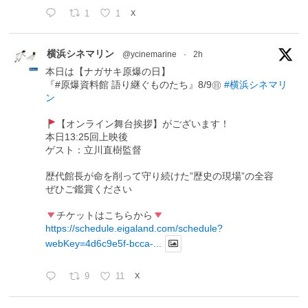
1
1
X
横浜シネマリン
@ycinemarine
·
2h
本日は【ナガサキ原爆の日】
『#原爆資料館 語り継ぐものたち』8/9㊐
#横浜シネマリ
ン
【オンライン舞台挨拶】がございます！
本日13:25回上映後
ゲスト：立川直樹監督
歴代館長が命を削って守り続けた”歴史の現場”の全容
ぜひご鑑賞ください
チケットはこちらから
https://schedule.eigaland.com/schedule?
webKey=4d6c9e5f-bcca-...
9
11
X