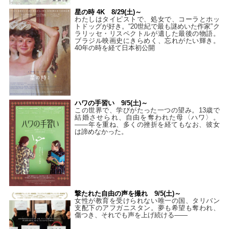
星の時 4K 8/29(土)～
わたしはタイピストで、処⼥で、コーラとホッ
トドッグが好き。“20世紀で最も謎めいた作家”ク
ラリッセ・リスペクトルが遺した最後の物語。
ブラジル映画史にきらめく、忘れがたい輝き。
40年の時を経て⽇本初公開
ハワの手習い 9/5(土)～
この世界で、学びがたった一つの望み。13歳で
結婚させられ、自由を奪われた母〈ハワ〉。
——年を重ね、多くの挫折を経てもなお、彼女
は諦めなかった。
撃たれた自由の声を撮れ 9/5(土)～
女性が教育を受けられない唯一の国、タリバン
支配下のアフガニスタン。夢も希望も奪われ、
傷つき、それでも声を上げ続ける——