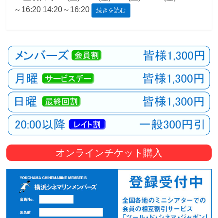
～16:20 14:20～16:20
続きを読む
観
た
い
映
画
は
こ
の
街
で
オンラインチケット購入