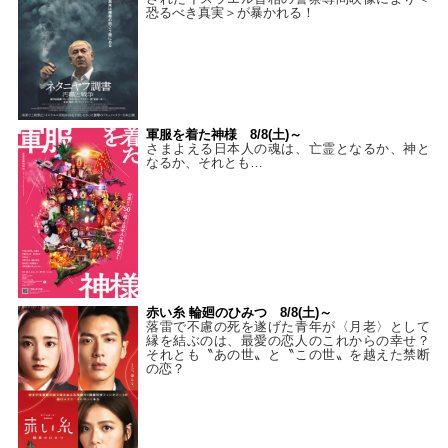
恐るべき真実＞が暴かれる！
軍服を着た神様 8/8(土)～
さまよえる日本人の魂は、亡霊となるか、神と
なるか、それとも…
赤い糸 輪廻のひみつ 8/8(土)～
落雷で不慮の死を遂げた青年が〈月老〉として
縁を結ぶのは、最愛の恋人のこれからの幸せ？
それとも〝あの世〟と〝この世〟を越えた禁断
の恋？