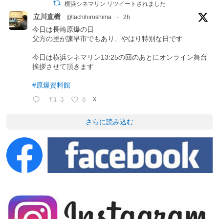
横浜シネマリン リツイートされました
立川直樹
@tachihiroshima
·
2h
今日は長崎原爆の日
父方の里が諫早市でもあり、やはり特別な日です
今日は横浜シネマリン13:25の回のあとにオンライン舞台
挨拶させて頂きます
#原爆資料館
3
8
X
さらに読み込む