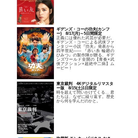
ギデンズ・コーの功夫(カンフ
ー) 8/17(月)～5日間限定
正義には優れた武芸が必要だ。
ギデンズ・コーによる武侠ファ
ンタジー小説『功夫』発表から
四半世紀―― 『赤い糸 輪廻の
ひみつ』の製作陣が贈る、ギデ
ンズワールド全開の【青春×武
侠アクション×超絶中二病】ム
ービー！
東京裁判 4Kデジタルリマスタ
ー版 8/15(土)1日限定
時を超えて問いかけてくる… 君
たちは、なぜに繰り返す。歴史
から何を学んだのかと。