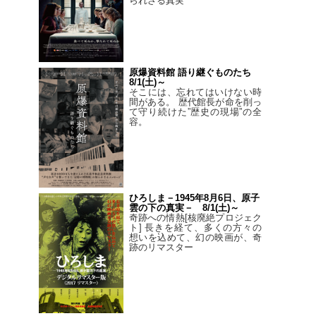
られざる真実
原爆資料館 語り継ぐものたち
8/1(土)～
そこには、忘れてはいけない時
間がある。 歴代館長が命を削っ
て守り続けた”歴史の現場”の全
容。
ひろしま－1945年8月6日、原子
雲の下の真実－ 8/1(土)～
奇跡への情熱[核廃絶プロジェク
ト] 長きを経て、多くの方々の
想いを込めて、幻の映画が、奇
跡のリマスター