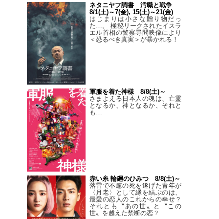
ネタニヤフ調書 汚職と戦争
8/1(土)～7(金), 15(土)～21(金)
はじまりは小さな贈り物だっ
た…。 極秘リークされたイスラ
エル首相の警察尋問映像により
＜恐るべき真実＞が暴かれる！
軍服を着た神様 8/8(土)～
さまよえる日本人の魂は、亡霊
となるか、神となるか、それと
も…
赤い糸 輪廻のひみつ 8/8(土)～
落雷で不慮の死を遂げた青年が
〈月老〉として縁を結ぶのは、
最愛の恋人のこれからの幸せ？
それとも〝あの世〟と〝この
世〟を越えた禁断の恋？