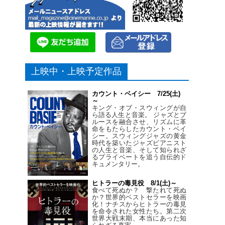
上映中・上映予定作品
カウント・ベイシー 7/25(土)
～
キング・オブ・スウィングが自
ら語る人生と音楽。 ジャズとブ
ルースを融合させ、リズムに革
命をもたらしたカウント・ベイ
シー。スウィングジャズの黄金
時代を築いたジャズピアニスト
の人生と音楽、そして知られざ
るプライベートを追う自伝的ド
キュメンタリー。
ヒトラーの毒見役 8/1(土)～
食べて死ぬか？ 撃たれて死ぬ
か？世界的ベストセラーを映画
化！ナチスからヒトラーの毒見
を命令された女性たち。第二次
世界大戦末期、本当にあった知