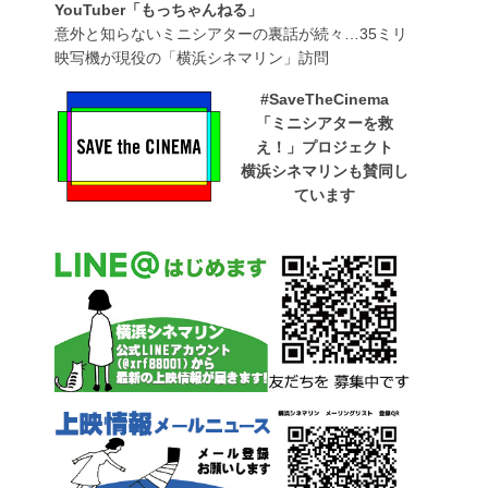
YouTuber「もっちゃんねる」
意外と知らないミニシアターの裏話が続々…35ミリ
映写機が現役の「横浜シネマリン」訪問
#SaveTheCinema
「ミニシアターを救
え！」プロジェクト
横浜シネマリンも賛同し
ています