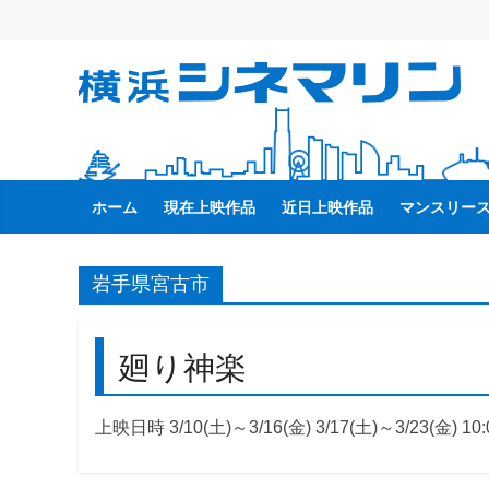
コ
ン
テ
横
ン
ツ
へ
浜
ス
キ
ホーム
現在上映作品
近日上映作品
マンスリー
シ
ッ
プ
ネ
岩手県宮古市
マ
廻り神楽
リ
上映日時 3/10(土)～3/16(金) 3/17(土)～3/23(金) 10:
ン