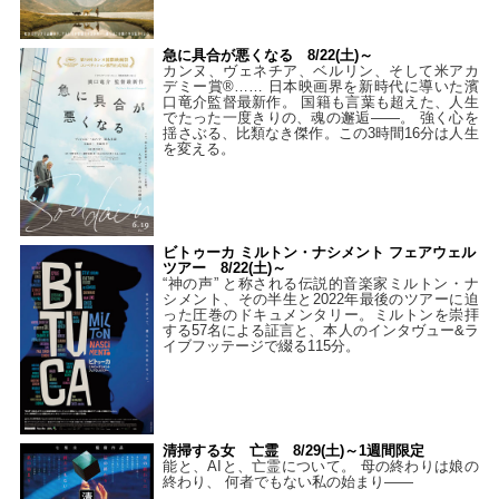
急に具合が悪くなる 8/22(土)～
カンヌ、ヴェネチア、ベルリン、そして米アカ
デミー賞®…… 日本映画界を新時代に導いた濱
口竜介監督最新作。 国籍も言葉も超えた、人生
でたった一度きりの、魂の邂逅――。 強く心を
揺さぶる、比類なき傑作。この3時間16分は人生
を変える。
ビトゥーカ ミルトン・ナシメント フェアウェル
ツアー 8/22(土)～
“神の声” と称される伝説的音楽家ミルトン・ナ
シメント、その半生と2022年最後のツアーに迫
った圧巻のドキュメンタリー。ミルトンを崇拝
する57名による証言と、本人のインタヴュー&ラ
イブフッテージで綴る115分。
清掃する女 亡霊 8/29(土)～1週間限定
能と、AIと、亡霊について。 母の終わりは娘の
終わり、 何者でもない私の始まり――