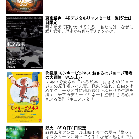
東京裁判 4Kデジタルリマスター版 8/15(土)1
日限定
時を超えて問いかけてくる… 君たちは、なぜに
繰り返す。歴史から何を学んだのかと。
吹替版 モンキービジネス おさるのジョージ著者
の大冒険 8/15(土)～
世界中で愛されている絵本「おさるのジョー
ジ」の原作者レイ夫妻。戦火を逃れ、自由を求
めてジョージと共に歩み続けたふたりの生涯を
描く、米アカデミーノミネート監督による心揺
さぶる傑作ドキュメンタリー
野火 8/16(日)1日限定
戦後81年アンコール上映！今年の夏も『野火』
はスクリーンに帰ってくる！なぜ大地を血で汚