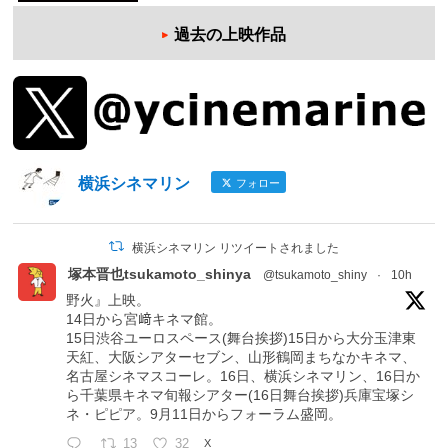
過去の上映作品
横浜シネマリン
フォロー
横浜シネマリン リツイートされました
塚本晋也tsukamoto_shinya
@tsukamoto_shiny
·
10h
野火』上映。
14日から宮﨑キネマ館。
15日渋谷ユーロスペース(舞台挨拶)15日から大分玉津東
天紅、大阪シアターセブン、山形鶴岡まちなかキネマ、
名古屋シネマスコーレ。16日、横浜シネマリン、16日か
ら千葉県キネマ旬報シアター(16日舞台挨拶)兵庫宝塚シ
ネ・ピピア。9月11日からフォーラム盛岡。
13
32
X