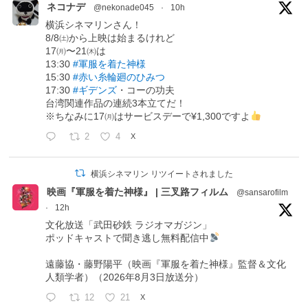
ネコナデ
@nekonade045
·
10h
横浜シネマリンさん！
8/8㈯から上映は始まるけれど
17㈪〜21㈭は
13:30
#軍服を着た神様
15:30
#赤い糸輪廻のひみつ
17:30
#ギデンズ
・コーの功夫
台湾関連作品の連続3本立てだ！
※ちなみに17㈪はサービスデーで¥1,300ですよ
2
4
X
横浜シネマリン リツイートされました
映画『軍服を着た神様』 | 三叉路フィルム
@sansarofilm
·
12h
文化放送「武田砂鉄 ラジオマガジン」
ポッドキャストで聞き逃し無料配信中
遠藤協・藤野陽平（映画『軍服を着た神様』監督＆文化
人類学者）（2026年8月3日放送分）
12
21
X