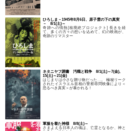
ひろしま－1945年8月6日、原子雲の下の真実
－ 8/1(土)～
奇跡への情熱[核廃絶プロジェクト] 長きを経
て、多くの方々の想いを込めて、幻の映画が、
奇跡のリマスター
ネタニヤフ調書 汚職と戦争 8/1(土)～7(金),
15(土)～21(金)
はじまりは小さな贈り物だった…。 極秘リーク
されたイスラエル首相の警察尋問映像により＜
恐るべき真実＞が暴かれる！
軍服を着た神様 8/8(土)～
さまよえる日本人の魂は、亡霊となるか、神と