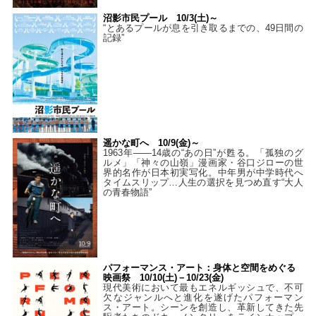
沼影市民プール 10/3(土)～
“とあるプールが息を引き取るまでの、49日間の
記録”
遥かな町へ 10/9(金)～
1963年――14歳の“あの日”が甦る。「孤独のグ
ルメ」「神々の山嶺」漫画家・谷口ジローの世
界的名作が日本初実写化。中年男が中学時代へ
タイムスリップ…人生の選択を見つめ直す“大人
の青春物語”
パフォーマンス・アート：身体と空間をめぐる
映画祭 10/10(土)－10/23(金)
現代美術において最もエネルギッシュで、不可
欠なジャンルへと進化を遂げたパフォーマン
ス・アート。シーンを創造し、革新してきた先