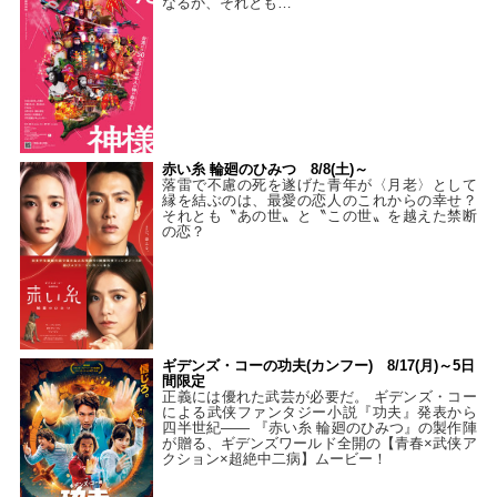
なるか、それとも…
赤い糸 輪廻のひみつ 8/8(土)～
落雷で不慮の死を遂げた青年が〈月老〉として
縁を結ぶのは、最愛の恋人のこれからの幸せ？
それとも〝あの世〟と〝この世〟を越えた禁断
の恋？
ギデンズ・コーの功夫(カンフー) 8/17(月)～5日
間限定
正義には優れた武芸が必要だ。 ギデンズ・コー
による武侠ファンタジー小説『功夫』発表から
四半世紀―― 『赤い糸 輪廻のひみつ』の製作陣
が贈る、ギデンズワールド全開の【青春×武侠ア
クション×超絶中二病】ムービー！