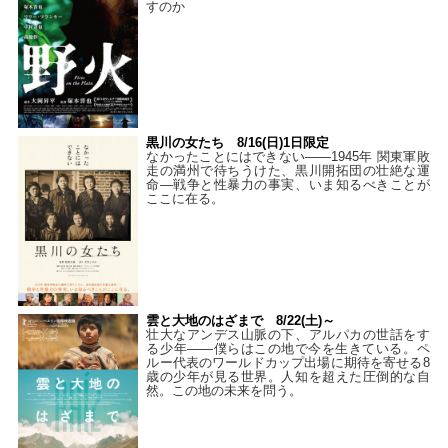
すのか
黒川の女たち 8/16(日)1日限定
なかったことにはできない——1945年 関東軍敗
走の満州で待ちうけた、黒川開拓団の壮絶な運
命―戦争と性暴力の事実、いま知るべきことが
ここに在る。
雲と大地のはざまで 8/22(土)～
壮大なアンデス山脈の下、アルパカの世話をす
る少年――僕らはこの地で今を生きている。ペ
ルー代表のワールドカップ出場に期待を寄せる8
歳の少年が見る世界。人知を超えた圧倒的な自
然。この地の未来を問う。