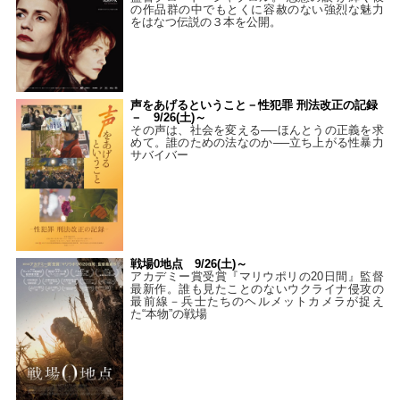
の作品群の中でもとくに容赦のない強烈な魅力
をはなつ伝説の３本を公開。
声をあげるということ－性犯罪 刑法改正の記録
－ 9/26(土)～
その声は、社会を変える──ほんとうの正義を求
めて。誰のための法なのか──立ち上がる性暴力
サバイバー
戦場0地点 9/26(土)～
アカデミー賞受賞『マリウポリの20日間』監督
最新作。誰も見たことのないウクライナ侵攻の
最前線－兵士たちのヘルメットカメラが捉え
た“本物”の戦場