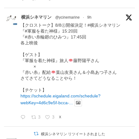
横浜シネマリン
@ycinemarine
·
9h
【クロストーク】8/8㊏開催決定！#横浜シネマリン
『#軍服を着た神様』15:20回
『#赤い糸輪廻のひみつ』17:45回
各上映後
【ゲスト】
『軍服を着た神様』旅人
藤野陽平さん
×
『赤い糸』配給
葉山友美さん＆小島あつ子さん
さてさてどうなることやら！
【チケット】
https://schedule.eigaland.com/schedule?
webKey=4d6c9e5f-bcca-...
3
3
X
横浜シネマリン リツイートされました