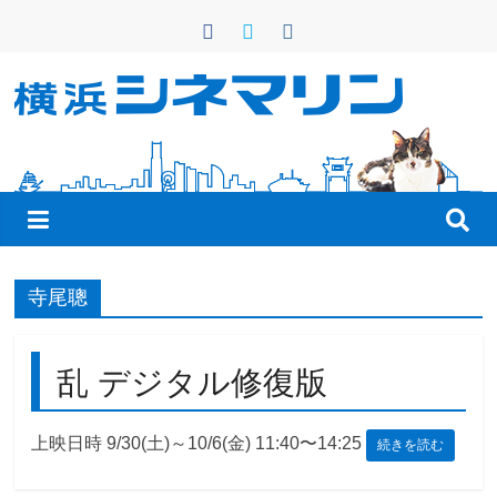
コ
ン
テ
ン
横
ツ
へ
浜
ス
キ
シ
ッ
プ
ネ
寺尾聰
マ
乱 デジタル修復版
リ
上映日時 9/30(土)～10/6(金) 11:40〜14:25
続きを読む
ン