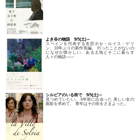
よき谷の物語 9/5(土)～
スペインを代表する名匠ホセ・ルイス・ゲリ
ン、10年ぶりの新作長編。 行ったことがないの
になぜか懐かしい、ある土地とそこに暮らす
人々の物語――
シルビアのいる街で 9/5(土)～
見つめていたい。 6年前に出会った 美しい女の
面影を求めて、 青年はその街をさまよった。