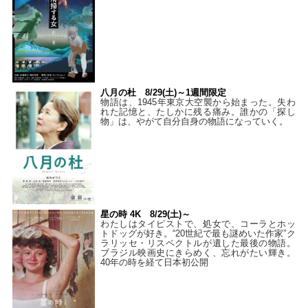
八月の杜 8/29(土)～1週間限定
物語は、1945年東京大空襲から始まった。失わ
れた記憶と、たしかに残る痛み。誰かの「探し
物」は、やがて自分自身の物語になっていく。
星の時 4K 8/29(土)～
わたしはタイピストで、処⼥で、コーラとホッ
トドッグが好き。“20世紀で最も謎めいた作家”ク
ラリッセ・リスペクトルが遺した最後の物語。
ブラジル映画史にきらめく、忘れがたい輝き。
40年の時を経て⽇本初公開