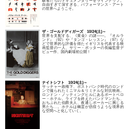
駆者たちのドキュメンタリーをラインナップ。
自由すぎて深すぎる、パフォーマンス・アート
の世界へようこそ。
ザ・ゴールドディガーズ 10/24(土)～
世界を支配する、《黄金》の謎――。『オルラ
ンド』（92）や『タンゴ・レッスン』（97）な
どで世界的な評価を得たイギリスを代表する映
画監督の一人、サリー・ポッターの長編監督デ
ビュー作、国内劇場初公開！
ナイトシフト 10/24(土)～
サッチャー政権下、ポストパンク時代のロンド
ンで撮られたミニマル＆リミナルな対抗映画。
ロンドン・ノッティングヒルにあるポートベロ
ー・ホテル。ライブを終えたバンドマンたち、
おちぶれた伯爵夫人、夜通しポーカーに興じる
男たち…。ホテルは幽霊が彷徨うような境界的
な空間へと化していく。