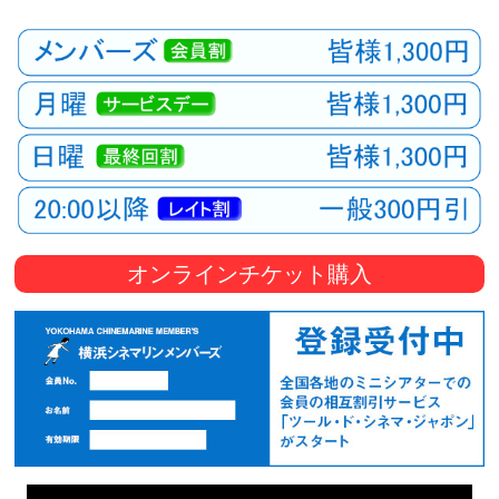
観
た
い
映
画
は
こ
の
街
オンラインチケット購入
で