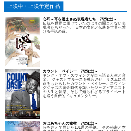
上映中・上映予定作品
心耳～耳を澄まさぬ表現者たち 7/25(土)～
伝統を世界に届けていたのは耳の聞こえない表
現者たちだった。 日本の文化と伝統を世界へ繋
げる手話の縁。
カウント・ベイシー 7/25(土)～
キング・オブ・スウィングが自ら語る人生と音
楽。 ジャズとブルースを融合させ、リズムに革
命をもたらしたカウント・ベイシー。スウィン
グジャズの黄金時代を築いたジャズピアニスト
の人生と音楽、そして知られざるプライベート
を追う自伝的ドキュメンタリー。
おばあちゃんの秘密 7/25(土)～
時を超えて届いた131通の手紙。 その秘密と本