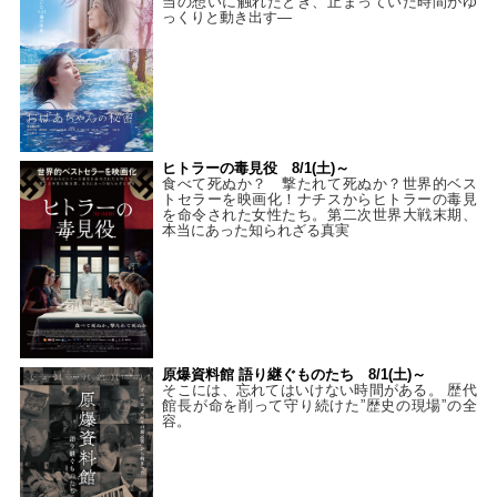
当の想いに触れたとき、止まっていた時間がゆ
っくりと動き出す―
ヒトラーの毒見役 8/1(土)～
食べて死ぬか？ 撃たれて死ぬか？世界的ベス
トセラーを映画化！ナチスからヒトラーの毒見
を命令された女性たち。第二次世界大戦末期、
本当にあった知られざる真実
原爆資料館 語り継ぐものたち 8/1(土)～
そこには、忘れてはいけない時間がある。 歴代
館長が命を削って守り続けた”歴史の現場”の全
容。