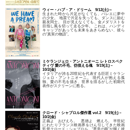
ウィー・ハブ・ア・ドリーム 9/12(土)～
生まれた時から片足がなくても、バレエに夢中
の少女。 地震で片足を失っても、ダンスに励む
親友同士。 目が見えなくても、金メダリストを
目指し風を切って走る少年。 これは、ハンディ
キャップがあっても未来をあきらめない、彼ら
の“真実の物語”。
ミケランジェロ・アントニオーニ レトロスペク
ティヴ 愛の不毛、彷徨える魂 9/19(土)－
10/2(金)
イタリアが誇る20世紀を代表する巨匠ミケラン
ジェロ・アントニオーニ。 現代人が抱える孤
独、愛の不毛を描き、世界を揺るがした初期代
表作がスクリーンに甦る。
クロード・シャブロル傑作選 vol.2 9/19(土)－
10/2(金)
正義よ おびえろ。 悪徳よ 燃えろ。 半世紀
にわたりフランス映画界をけん引してきた映画
監督クロード・シャブロル。“悪意の眼”が輝く彼