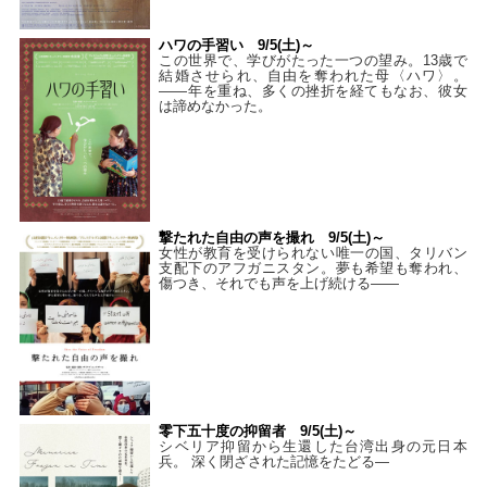
ハワの手習い 9/5(土)～
この世界で、学びがたった一つの望み。13歳で
結婚させられ、自由を奪われた母〈ハワ〉。
——年を重ね、多くの挫折を経てもなお、彼女
は諦めなかった。
撃たれた自由の声を撮れ 9/5(土)～
女性が教育を受けられない唯一の国、タリバン
支配下のアフガニスタン。夢も希望も奪われ、
傷つき、それでも声を上げ続ける——
零下五十度の抑留者 9/5(土)～
シベリア抑留から生還した台湾出身の元日本
兵。 深く閉ざされた記憶をたどる—