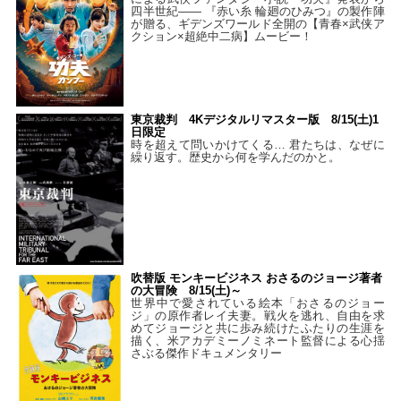
四半世紀―― 『赤い糸 輪廻のひみつ』の製作陣
が贈る、ギデンズワールド全開の【青春×武侠ア
クション×超絶中二病】ムービー！
東京裁判 4Kデジタルリマスター版 8/15(土)1
日限定
時を超えて問いかけてくる… 君たちは、なぜに
繰り返す。歴史から何を学んだのかと。
吹替版 モンキービジネス おさるのジョージ著者
の大冒険 8/15(土)～
世界中で愛されている絵本「おさるのジョー
ジ」の原作者レイ夫妻。戦火を逃れ、自由を求
めてジョージと共に歩み続けたふたりの生涯を
描く、米アカデミーノミネート監督による心揺
さぶる傑作ドキュメンタリー