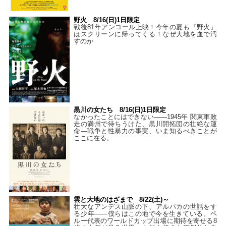
野火 8/16(日)1日限定
戦後81年アンコール上映！今年の夏も『野火』
はスクリーンに帰ってくる！なぜ大地を血で汚
すのか
黒川の女たち 8/16(日)1日限定
なかったことにはできない——1945年 関東軍敗
走の満州で待ちうけた、黒川開拓団の壮絶な運
命―戦争と性暴力の事実、いま知るべきことが
ここに在る。
雲と大地のはざまで 8/22(土)～
壮大なアンデス山脈の下、アルパカの世話をす
る少年――僕らはこの地で今を生きている。ペ
ルー代表のワールドカップ出場に期待を寄せる8