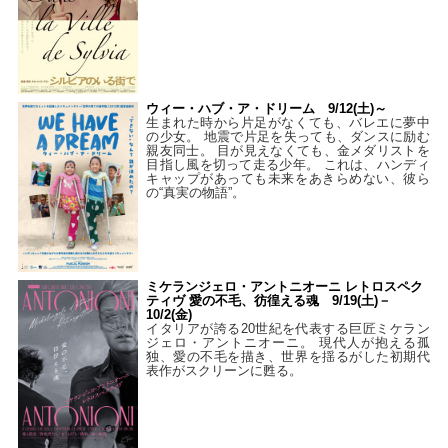
ウィー・ハブ・ア・ドリーム 9/12(土)～
生まれた時から片足がなくても、バレエに夢中
の少女。 地震で片足を失っても、ダンスに励む
親友同士。 目が見えなくても、金メダリストを
目指し風を切って走る少年。 これは、ハンディ
キャップがあっても未来をあきらめない、彼ら
の“真実の物語”。
ミケランジェロ・アントニオーニ レトロスペク
ティヴ 愛の不毛、彷徨える魂 9/19(土)－
10/2(金)
イタリアが誇る20世紀を代表する巨匠ミケラン
ジェロ・アントニオーニ。 現代人が抱える孤
独、愛の不毛を描き、世界を揺るがした初期代
表作がスクリーンに甦る。