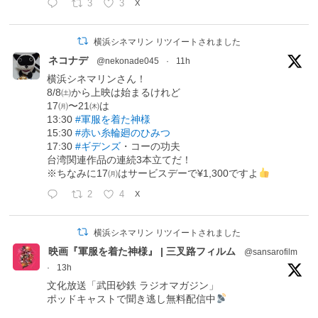
3
3
X
横浜シネマリン リツイートされました
ネコナデ
@nekonade045
·
11h
横浜シネマリンさん！
8/8㈯から上映は始まるけれど
17㈪〜21㈭は
13:30
#軍服を着た神様
15:30
#赤い糸輪廻のひみつ
17:30
#ギデンズ
・コーの功夫
台湾関連作品の連続3本立てだ！
※ちなみに17㈪はサービスデーで¥1,300ですよ
2
4
X
横浜シネマリン リツイートされました
映画『軍服を着た神様』 | 三叉路フィルム
@sansarofilm
·
13h
文化放送「武田砂鉄 ラジオマガジン」
ポッドキャストで聞き逃し無料配信中