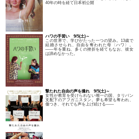
40年の時を経て⽇本初公開
ハワの手習い 9/5(土)～
この世界で、学びがたった一つの望み。13歳で
結婚させられ、自由を奪われた母〈ハワ〉。
——年を重ね、多くの挫折を経てもなお、彼女
は諦めなかった。
撃たれた自由の声を撮れ 9/5(土)～
女性が教育を受けられない唯一の国、タリバン
支配下のアフガニスタン。夢も希望も奪われ、
傷つき、それでも声を上げ続ける——