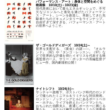
パフォーマンス・アート：身体と空間をめぐる
映画祭 10/10(土)－10/23(金)
現代美術において最もエネルギッシュで、不可
欠なジャンルへと進化を遂げたパフォーマン
ス・アート。シーンを創造し、革新してきた先
駆者たちのドキュメンタリーをラインナップ。
自由すぎて深すぎる、パフォーマンス・アート
の世界へようこそ。
ザ・ゴールドディガーズ 10/24(土)～
世界を支配する、《黄金》の謎――。『オルラ
ンド』（92）や『タンゴ・レッスン』（97）な
どで世界的な評価を得たイギリスを代表する映
画監督の一人、サリー・ポッターの長編監督デ
ビュー作、国内劇場初公開！
ナイトシフト 10/24(土)～
サッチャー政権下、ポストパンク時代のロンド
ンで撮られたミニマル＆リミナルな対抗映画。
ロンドン・ノッティングヒルにあるポートベロ
ー・ホテル。ライブを終えたバンドマンたち、
おちぶれた伯爵夫人、夜通しポーカーに興じる
男たち…。ホテルは幽霊が彷徨うような境界的