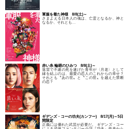
軍服を着た神様 8/8(土)～
さまよえる日本人の魂は、亡霊となるか、神と
なるか、それとも…
赤い糸 輪廻のひみつ 8/8(土)～
落雷で不慮の死を遂げた青年が〈月老〉として
縁を結ぶのは、最愛の恋人のこれからの幸せ？
それとも〝あの世〟と〝この世〟を越えた禁断
の恋？
ギデンズ・コーの功夫(カンフー) 8/17(月)～5日
間限定
正義には優れた武芸が必要だ。 ギデンズ・コー
による武侠ファンタジー小説『功夫』発表から