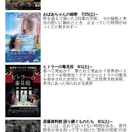
おばあちゃんの秘密 7/25(土)～
時を超えて届いた131通の手紙。 その秘密と本
当の想いに触れたとき、止まっていた時間がゆ
っくりと動き出す―
ヒトラーの毒見役 8/1(土)～
食べて死ぬか？ 撃たれて死ぬか？世界的ベス
トセラーを映画化！ナチスからヒトラーの毒見
を命令された女性たち。第二次世界大戦末期、
本当にあった知られざる真実
原爆資料館 語り継ぐものたち 8/1(土)～
そこには、忘れてはいけない時間がある。 歴代
館長が命を削って守り続けた”歴史の現場”の全