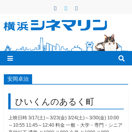
コ
ン
テ
ン
横
ツ
へ
浜
ス
キ
シ
ッ
プ
ネ
安岡卓治
マ
ひいくんのあるく町
リ
上映日時 3/17(土)～3/23(金) 3/24(土)～3/30(金) 10:00
～10:55 11:45～12:40 料金 一般・大学・専門・シニア
ン