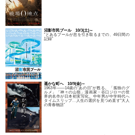
沼影市民プール 10/3(土)～
“とあるプールが息を引き取るまでの、49日間の
記録”
遥かな町へ 10/9(金)～
1963年――14歳の“あの日”が甦る。「孤独のグ
ルメ」「神々の山嶺」漫画家・谷口ジローの世
界的名作が日本初実写化。中年男が中学時代へ
タイムスリップ…人生の選択を見つめ直す“大人
の青春物語”