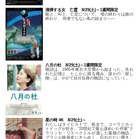
清掃する女 亡霊 8/29(土)～1週間限定
能と、AIと、亡霊について。 母の終わりは娘の
終わり、 何者でもない私の始まり――
八月の杜 8/29(土)～1週間限定
物語は、1945年東京大空襲から始まった。失わ
れた記憶と、たしかに残る痛み。誰かの「探し
物」は、やがて自分自身の物語になっていく。
星の時 4K 8/29(土)～
わたしはタイピストで、処⼥で、コーラとホッ
トドッグが好き。“20世紀で最も謎めいた作家”ク
ラリッセ・リスペクトルが遺した最後の物語。
ブラジル映画史にきらめく、忘れがたい輝き。