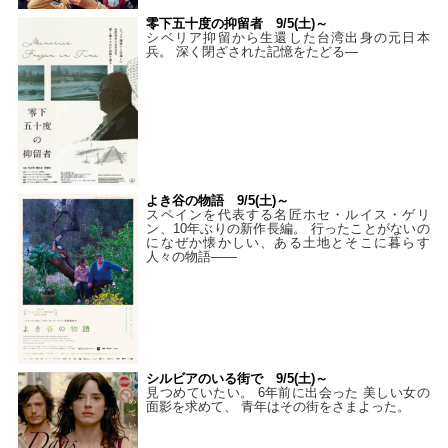
零下五十度の抑留者 9/5(土)～
シベリア抑留から生還した台湾出身の元日本
兵。 深く閉ざされた記憶をたどる—
よき谷の物語 9/5(土)～
スペインを代表する名匠ホセ・ルイス・ゲリ
ン、10年ぶりの新作長編。 行ったことがないの
になぜか懐かしい、ある土地とそこに暮らす
人々の物語――
シルビアのいる街で 9/5(土)～
見つめていたい。 6年前に出会った 美しい女の
面影を求めて、 青年はその街をさまよった。