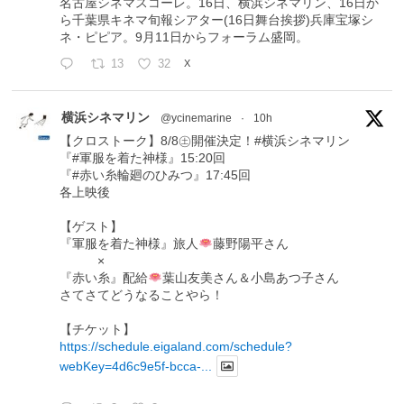
名古屋シネマスコーレ。16日、横浜シネマリン、16日か
ら千葉県キネマ旬報シアター(16日舞台挨拶)兵庫宝塚シ
ネ・ピピア。9月11日からフォーラム盛岡。
13
32
X
横浜シネマリン
@ycinemarine
·
10h
【クロストーク】8/8㊏開催決定！#横浜シネマリン
『#軍服を着た神様』15:20回
『#赤い糸輪廻のひみつ』17:45回
各上映後
【ゲスト】
『軍服を着た神様』旅人
藤野陽平さん
×
『赤い糸』配給
葉山友美さん＆小島あつ子さん
さてさてどうなることやら！
【チケット】
https://schedule.eigaland.com/schedule?
webKey=4d6c9e5f-bcca-...