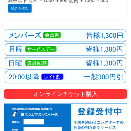
高校以下 通常 ￥1000 ￥800 会員 ￥1000 ￥800
続きを読む
観
た
い
映
画
は
こ
の
街
で
オンラインチケット購入