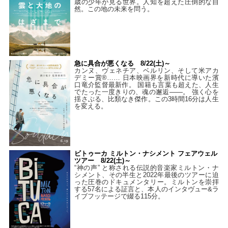
歳の少年が見る世界。人知を超えた圧倒的な自
然。この地の未来を問う。
急に具合が悪くなる 8/22(土)～
カンヌ、ヴェネチア、ベルリン、そして米アカ
デミー賞®…… 日本映画界を新時代に導いた濱
口竜介監督最新作。 国籍も言葉も超えた、人生
でたった一度きりの、魂の邂逅――。 強く心を
揺さぶる、比類なき傑作。この3時間16分は人生
を変える。
ビトゥーカ ミルトン・ナシメント フェアウェル
ツアー 8/22(土)～
“神の声” と称される伝説的音楽家ミルトン・ナ
シメント、その半生と2022年最後のツアーに迫
った圧巻のドキュメンタリー。ミルトンを崇拝
する57名による証言と、本人のインタヴュー&ラ
イブフッテージで綴る115分。