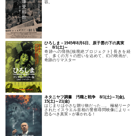
容。
ひろしま－1945年8月6日、原子雲の下の真実
－ 8/1(土)～
奇跡への情熱[核廃絶プロジェクト] 長きを経
て、多くの方々の想いを込めて、幻の映画が、
奇跡のリマスター
ネタニヤフ調書 汚職と戦争 8/1(土)～7(金),
15(土)～21(金)
はじまりは小さな贈り物だった…。 極秘リーク
されたイスラエル首相の警察尋問映像により＜
恐るべき真実＞が暴かれる！