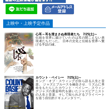
上映中・上映予定作品
心耳～耳を澄まさぬ表現者たち 7/25(土)～
伝統を世界に届けていたのは耳の聞こえない表
現者たちだった。 日本の文化と伝統を世界へ繋
げる手話の縁。
カウント・ベイシー 7/25(土)～
キング・オブ・スウィングが自ら語る人生と音
楽。 ジャズとブルースを融合させ、リズムに革
命をもたらしたカウント・ベイシー。スウィン
グジャズの黄金時代を築いたジャズピアニスト
の人生と音楽、そして知られざるプライベート
を追う自伝的ドキュメンタリー。