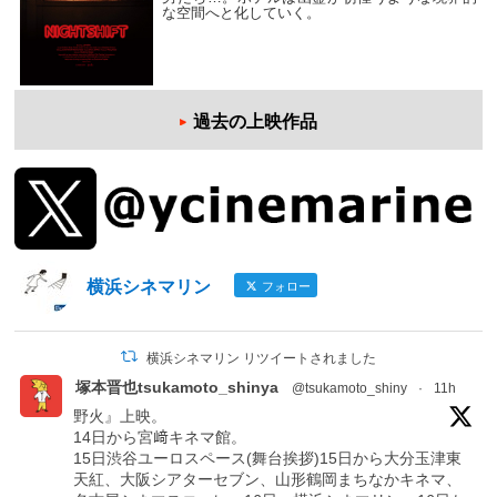
な空間へと化していく。
過去の上映作品
横浜シネマリン
フォロー
横浜シネマリン リツイートされました
塚本晋也tsukamoto_shinya
@tsukamoto_shiny
·
11h
野火』上映。
14日から宮﨑キネマ館。
15日渋谷ユーロスペース(舞台挨拶)15日から大分玉津東
天紅、大阪シアターセブン、山形鶴岡まちなかキネマ、