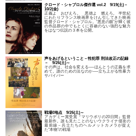
クロード・シャブロル傑作選 vol.2 9/19(土)－
10/2(金)
正義よ おびえろ。 悪徳よ 燃えろ。 半世紀
にわたりフランス映画界をけん引してきた映画
監督クロード・シャブロル。“悪意の眼”が輝く彼
の作品群の中でもとくに容赦のない強烈な魅力
をはなつ伝説の３本を公開。
声をあげるということ－性犯罪 刑法改正の記録
－ 9/26(土)～
その声は、社会を変える──ほんとうの正義を求
めて。誰のための法なのか──立ち上がる性暴力
サバイバー
戦場0地点 9/26(土)～
アカデミー賞受賞『マリウポリの20日間』監督
最新作。誰も見たことのないウクライナ侵攻の
最前線－兵士たちのヘルメットカメラが捉え
た“本物”の戦場