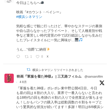
今日はこちらへ
映画『#カウント・ベイシー』
#横浜シネマリン
気軽な感じで観に行ったけど、華やかなステージの裏側
や自ら語らなかったプライベート、そして人種差別や戦
争など重苦しい時代背景の中で試行錯誤しながら生みだ
したプレイスタイルに一気に興味が…
うん…“伯爵”に納得
1
8
X
横浜シネマリン リツイートされました
映画『軍服を着た神様』 | 三叉路フィルム
@sansarofilm
·
4 8月
『軍服を着た神様』ポレポレ東中野公開4日目。今日
も昼の回は８割の大入り。業界で一番入らないと言われ
る18時代の回も奇跡の４割の入りで全然客足が落ちませ
ん！しかもパンフの購入率は総動員数の６割をキープと
いう驚異的な状況が続いてます！多謝！明日は8/8横浜シ