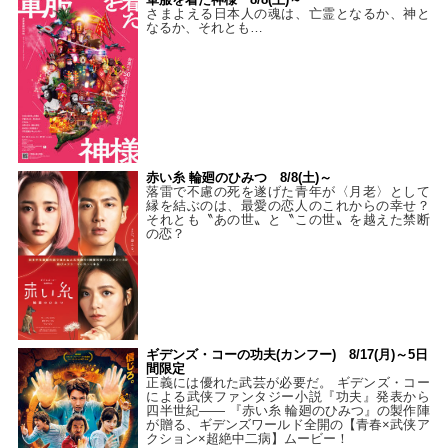
さまよえる日本人の魂は、亡霊となるか、神と
なるか、それとも…
赤い糸 輪廻のひみつ 8/8(土)～
落雷で不慮の死を遂げた青年が〈月老〉として
縁を結ぶのは、最愛の恋人のこれからの幸せ？
それとも〝あの世〟と〝この世〟を越えた禁断
の恋？
ギデンズ・コーの功夫(カンフー) 8/17(月)～5日
間限定
正義には優れた武芸が必要だ。 ギデンズ・コー
による武侠ファンタジー小説『功夫』発表から
四半世紀―― 『赤い糸 輪廻のひみつ』の製作陣
が贈る、ギデンズワールド全開の【青春×武侠ア
クション×超絶中二病】ムービー！