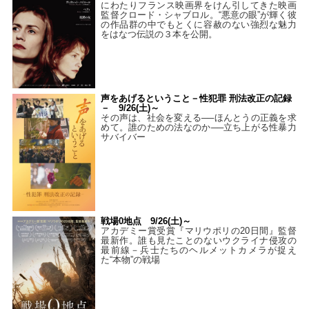
にわたりフランス映画界をけん引してきた映画
監督クロード・シャブロル。“悪意の眼”が輝く彼
の作品群の中でもとくに容赦のない強烈な魅力
をはなつ伝説の３本を公開。
声をあげるということ－性犯罪 刑法改正の記録
－ 9/26(土)～
その声は、社会を変える──ほんとうの正義を求
めて。誰のための法なのか──立ち上がる性暴力
サバイバー
戦場0地点 9/26(土)～
アカデミー賞受賞『マリウポリの20日間』監督
最新作。誰も見たことのないウクライナ侵攻の
最前線－兵士たちのヘルメットカメラが捉え
た“本物”の戦場