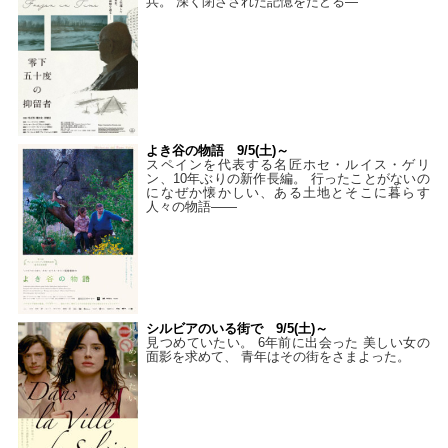
兵。 深く閉ざされた記憶をたどる—
よき谷の物語 9/5(土)～
スペインを代表する名匠ホセ・ルイス・ゲリ
ン、10年ぶりの新作長編。 行ったことがないの
になぜか懐かしい、ある土地とそこに暮らす
人々の物語――
シルビアのいる街で 9/5(土)～
見つめていたい。 6年前に出会った 美しい女の
面影を求めて、 青年はその街をさまよった。