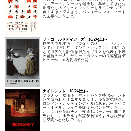
ス・アート。シーンを創造し、革新してきた先
駆者たちのドキュメンタリーをラインナップ。
自由すぎて深すぎる、パフォーマンス・アート
の世界へようこそ。
ザ・ゴールドディガーズ 10/24(土)～
世界を支配する、《黄金》の謎――。『オルラ
ンド』（92）や『タンゴ・レッスン』（97）な
どで世界的な評価を得たイギリスを代表する映
画監督の一人、サリー・ポッターの長編監督デ
ビュー作、国内劇場初公開！
ナイトシフト 10/24(土)～
サッチャー政権下、ポストパンク時代のロンド
ンで撮られたミニマル＆リミナルな対抗映画。
ロンドン・ノッティングヒルにあるポートベロ
ー・ホテル。ライブを終えたバンドマンたち、
おちぶれた伯爵夫人、夜通しポーカーに興じる
男たち…。ホテルは幽霊が彷徨うような境界的
な空間へと化していく。