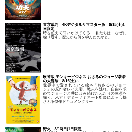
東京裁判 4Kデジタルリマスター版 8/15(土)1
日限定
時を超えて問いかけてくる… 君たちは、なぜに
繰り返す。歴史から何を学んだのかと。
吹替版 モンキービジネス おさるのジョージ著者
の大冒険 8/15(土)～
世界中で愛されている絵本「おさるのジョー
ジ」の原作者レイ夫妻。戦火を逃れ、自由を求
めてジョージと共に歩み続けたふたりの生涯を
描く、米アカデミーノミネート監督による心揺
さぶる傑作ドキュメンタリー
野火 8/16(日)1日限定