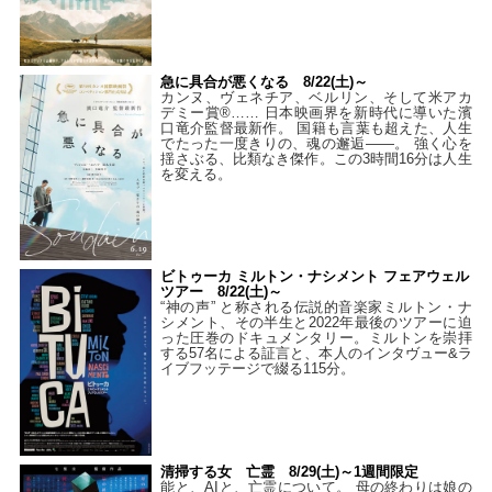
急に具合が悪くなる 8/22(土)～
カンヌ、ヴェネチア、ベルリン、そして米アカ
デミー賞®…… 日本映画界を新時代に導いた濱
口竜介監督最新作。 国籍も言葉も超えた、人生
でたった一度きりの、魂の邂逅――。 強く心を
揺さぶる、比類なき傑作。この3時間16分は人生
を変える。
ビトゥーカ ミルトン・ナシメント フェアウェル
ツアー 8/22(土)～
“神の声” と称される伝説的音楽家ミルトン・ナ
シメント、その半生と2022年最後のツアーに迫
った圧巻のドキュメンタリー。ミルトンを崇拝
する57名による証言と、本人のインタヴュー&ラ
イブフッテージで綴る115分。
清掃する女 亡霊 8/29(土)～1週間限定
能と、AIと、亡霊について。 母の終わりは娘の