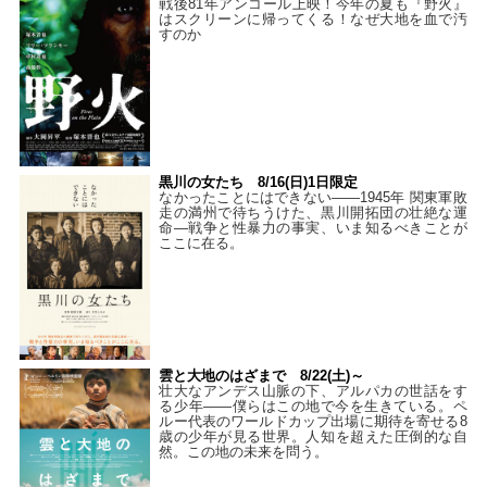
戦後81年アンコール上映！今年の夏も『野火』
はスクリーンに帰ってくる！なぜ大地を血で汚
すのか
黒川の女たち 8/16(日)1日限定
なかったことにはできない——1945年 関東軍敗
走の満州で待ちうけた、黒川開拓団の壮絶な運
命―戦争と性暴力の事実、いま知るべきことが
ここに在る。
雲と大地のはざまで 8/22(土)～
壮大なアンデス山脈の下、アルパカの世話をす
る少年――僕らはこの地で今を生きている。ペ
ルー代表のワールドカップ出場に期待を寄せる8
歳の少年が見る世界。人知を超えた圧倒的な自
然。この地の未来を問う。