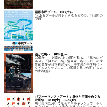
沼影市民プール 10/3(土)～
“とあるプールが息を引き取るまでの、49日間の
記録”
遥かな町へ 10/9(金)～
1963年――14歳の“あの日”が甦る。「孤独のグ
ルメ」「神々の山嶺」漫画家・谷口ジローの世
界的名作が日本初実写化。中年男が中学時代へ
タイムスリップ…人生の選択を見つめ直す“大人
の青春物語”
パフォーマンス・アート：身体と空間をめぐる
映画祭 10/10(土)－10/23(金)
現代美術において最もエネルギッシュで、不可
欠なジャンルへと進化を遂げたパフォーマン