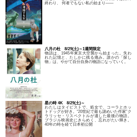
終わり、 何者でもない私の始まり――
八月の杜 8/29(土)～1週間限定
物語は、1945年東京大空襲から始まった。失わ
れた記憶と、たしかに残る痛み。誰かの「探し
物」は、やがて自分自身の物語になっていく。
星の時 4K 8/29(土)～
わたしはタイピストで、処⼥で、コーラとホッ
トドッグが好き。“20世紀で最も謎めいた作家”ク
ラリッセ・リスペクトルが遺した最後の物語。
ブラジル映画史にきらめく、忘れがたい輝き。
40年の時を経て⽇本初公開