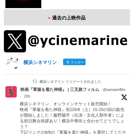
過去の上映作品
横浜シネマリン
フォロー
横浜シネマリン リツイートされました
映画『軍服を着た神様』 | 三叉路フィルム
@sansarofilm
·
20h
横浜シネマリン、オンラインチケット販売開始！
映画『軍服を着た神様』初日8/8（土）15:20の回の販売
が開始しました！藤野陽平（出演・文化人類学者）によ
る初日舞台挨拶あり！横浜中華街と合わせてどうでしょ
う？
下記リンクの8/8の『軍服を着た神様』を選択してくださ