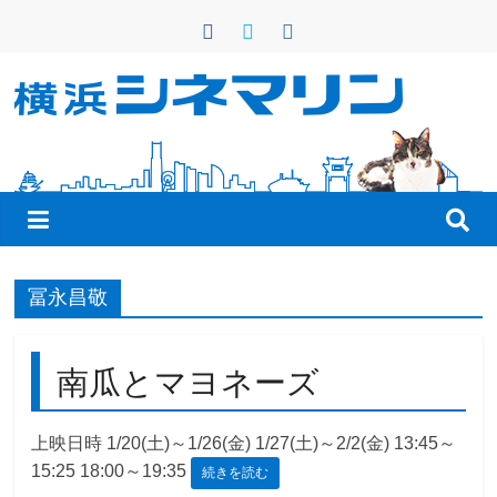
コ
ン
テ
ン
横
ツ
へ
浜
ス
キ
シ
ッ
プ
ネ
冨永昌敬
マ
南瓜とマヨネーズ
リ
上映日時 1/20(土)～1/26(金) 1/27(土)～2/2(金) 13:45～
15:25 18:00～19:35
続きを読む
ン