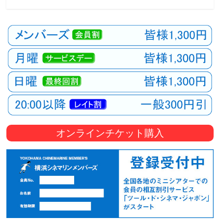
観
た
い
映
画
は
こ
の
街
で
オンラインチケット購入