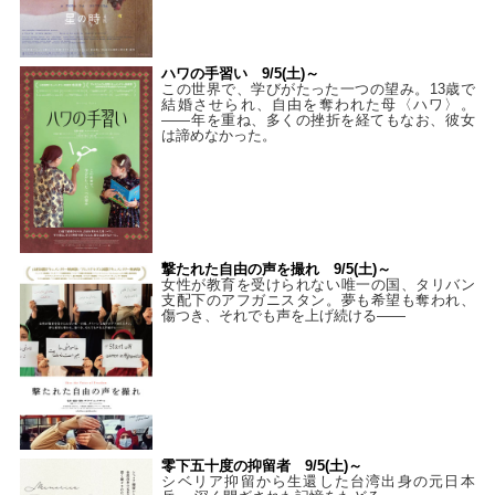
ハワの手習い 9/5(土)～
この世界で、学びがたった一つの望み。13歳で
結婚させられ、自由を奪われた母〈ハワ〉。
——年を重ね、多くの挫折を経てもなお、彼女
は諦めなかった。
撃たれた自由の声を撮れ 9/5(土)～
女性が教育を受けられない唯一の国、タリバン
支配下のアフガニスタン。夢も希望も奪われ、
傷つき、それでも声を上げ続ける——
零下五十度の抑留者 9/5(土)～
シベリア抑留から生還した台湾出身の元日本