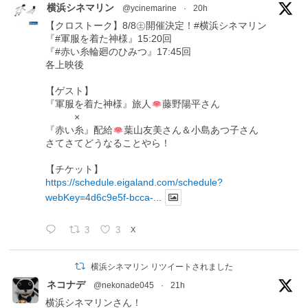
横浜シネマリン
@ycinemarine
·
20h
【クロストーク】8/8㊏開催決定！#横浜シネマリン
『#軍服を着た神様』15:20回
『#赤い糸輪廻のひみつ』17:45回
各上映後
【ゲスト】
『軍服を着た神様』旅人
藤野陽平さん
×
『赤い糸』配給
葉山友美さん＆小島あつ子さん
さてさてどうなることやら！
【チケット】
https://schedule.eigaland.com/schedule?
webKey=4d6c9e5f-bcca-...
3
3
X
横浜シネマリン リツイートされました
ネコナデ
@nekonade045
·
21h
横浜シネマリンさん！