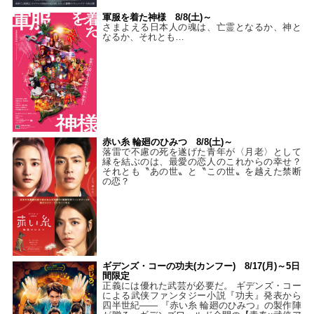
軍服を着た神様 8/8(土)～
さまよえる日本人の魂は、亡霊となるか、神と
なるか、それとも…
赤い糸 輪廻のひみつ 8/8(土)～
落雷で不慮の死を遂げた青年が〈月老〉として
縁を結ぶのは、最愛の恋人のこれからの幸せ？
それとも〝あの世〟と〝この世〟を越えた禁断
の恋？
ギデンズ・コーの功夫(カンフー) 8/17(月)～5日
間限定
正義には優れた武芸が必要だ。 ギデンズ・コー
による武侠ファンタジー小説『功夫』発表から
四半世紀―― 『赤い糸 輪廻のひみつ』の製作陣