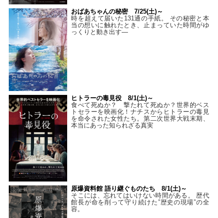
おばあちゃんの秘密 7/25(土)～
時を超えて届いた131通の手紙。 その秘密と本
当の想いに触れたとき、止まっていた時間がゆ
っくりと動き出す―
ヒトラーの毒見役 8/1(土)～
食べて死ぬか？ 撃たれて死ぬか？世界的ベス
トセラーを映画化！ナチスからヒトラーの毒見
を命令された女性たち。第二次世界大戦末期、
本当にあった知られざる真実
原爆資料館 語り継ぐものたち 8/1(土)～
そこには、忘れてはいけない時間がある。 歴代
館長が命を削って守り続けた”歴史の現場”の全
容。