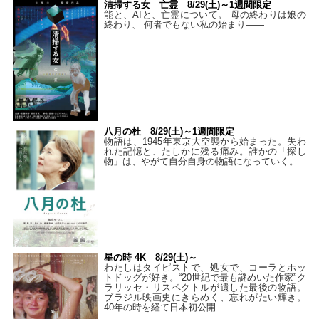
清掃する女 亡霊 8/29(土)～1週間限定
能と、AIと、亡霊について。 母の終わりは娘の
終わり、 何者でもない私の始まり――
八月の杜 8/29(土)～1週間限定
物語は、1945年東京大空襲から始まった。失わ
れた記憶と、たしかに残る痛み。誰かの「探し
物」は、やがて自分自身の物語になっていく。
星の時 4K 8/29(土)～
わたしはタイピストで、処⼥で、コーラとホッ
トドッグが好き。“20世紀で最も謎めいた作家”ク
ラリッセ・リスペクトルが遺した最後の物語。
ブラジル映画史にきらめく、忘れがたい輝き。
40年の時を経て⽇本初公開