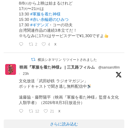
8/8㈯から上映は始まるけれど
17㈪〜21㈭は
13:30
#軍服を着た神様
15:30
#赤い糸輪廻のひみつ
17:30
#ギデンズ
・コーの功夫
台湾関連作品の連続3本立てだ！
※ちなみに17㈪はサービスデーで¥1,300ですよ
2
4
X
横浜シネマリン リツイートされました
映画『軍服を着た神様』 | 三叉路フィルム
@sansarofilm
·
23h
文化放送「武田砂鉄 ラジオマガジン」
ポッドキャストで聞き逃し無料配信中
遠藤協・藤野陽平（映画『軍服を着た神様』監督＆文化
人類学者）（2026年8月3日放送分）
12
21
X
さらに読み込む