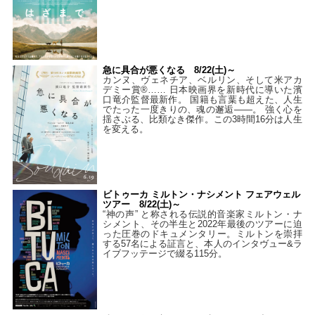
急に具合が悪くなる 8/22(土)～
カンヌ、ヴェネチア、ベルリン、そして米アカ
デミー賞®…… 日本映画界を新時代に導いた濱
口竜介監督最新作。 国籍も言葉も超えた、人生
でたった一度きりの、魂の邂逅――。 強く心を
揺さぶる、比類なき傑作。この3時間16分は人生
を変える。
ビトゥーカ ミルトン・ナシメント フェアウェル
ツアー 8/22(土)～
“神の声” と称される伝説的音楽家ミルトン・ナ
シメント、その半生と2022年最後のツアーに迫
った圧巻のドキュメンタリー。ミルトンを崇拝
する57名による証言と、本人のインタヴュー&ラ
イブフッテージで綴る115分。