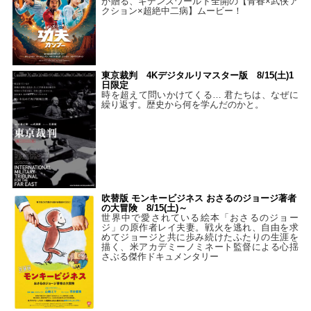
が贈る、ギデンズワールド全開の【青春×武侠ア
クション×超絶中二病】ムービー！
東京裁判 4Kデジタルリマスター版 8/15(土)1
日限定
時を超えて問いかけてくる… 君たちは、なぜに
繰り返す。歴史から何を学んだのかと。
吹替版 モンキービジネス おさるのジョージ著者
の大冒険 8/15(土)～
世界中で愛されている絵本「おさるのジョー
ジ」の原作者レイ夫妻。戦火を逃れ、自由を求
めてジョージと共に歩み続けたふたりの生涯を
描く、米アカデミーノミネート監督による心揺
さぶる傑作ドキュメンタリー