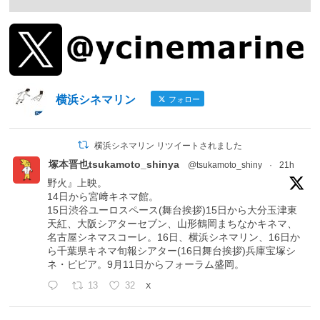
横浜シネマリン
フォロー
横浜シネマリン リツイートされました
塚本晋也tsukamoto_shinya
@tsukamoto_shiny
·
21h
野火』上映。
14日から宮﨑キネマ館。
15日渋谷ユーロスペース(舞台挨拶)15日から大分玉津東
天紅、大阪シアターセブン、山形鶴岡まちなかキネマ、
名古屋シネマスコーレ。16日、横浜シネマリン、16日か
ら千葉県キネマ旬報シアター(16日舞台挨拶)兵庫宝塚シ
ネ・ピピア。9月11日からフォーラム盛岡。
13
32
X