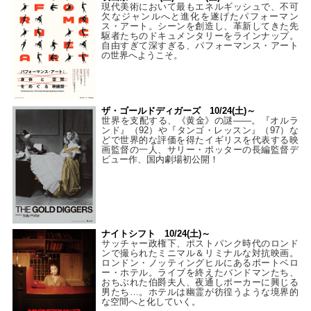
現代美術において最もエネルギッシュで、不可
欠なジャンルへと進化を遂げたパフォーマン
ス・アート。シーンを創造し、革新してきた先
駆者たちのドキュメンタリーをラインナップ。
自由すぎて深すぎる、パフォーマンス・アート
の世界へようこそ。
ザ・ゴールドディガーズ 10/24(土)～
世界を支配する、《黄金》の謎――。『オルラ
ンド』（92）や『タンゴ・レッスン』（97）な
どで世界的な評価を得たイギリスを代表する映
画監督の一人、サリー・ポッターの長編監督デ
ビュー作、国内劇場初公開！
ナイトシフト 10/24(土)～
サッチャー政権下、ポストパンク時代のロンド
ンで撮られたミニマル＆リミナルな対抗映画。
ロンドン・ノッティングヒルにあるポートベロ
ー・ホテル。ライブを終えたバンドマンたち、
おちぶれた伯爵夫人、夜通しポーカーに興じる
男たち…。ホテルは幽霊が彷徨うような境界的
な空間へと化していく。