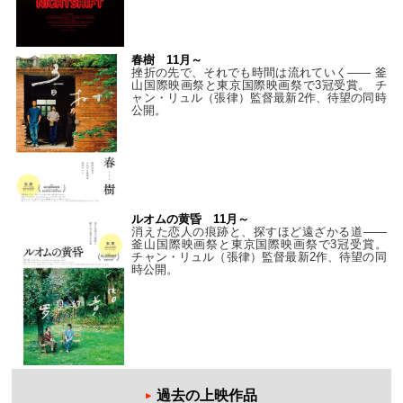
春樹 11月～
挫折の先で、それでも時間は流れていく—— 釜
山国際映画祭と東京国際映画祭で3冠受賞。 チ
ャン・リュル（張律）監督最新2作、待望の同時
公開。
ルオムの黄昏 11月～
消えた恋人の痕跡と、探すほど遠ざかる道——
釜山国際映画祭と東京国際映画祭で3冠受賞。
チャン・リュル（張律）監督最新2作、待望の同
時公開。
過去の上映作品