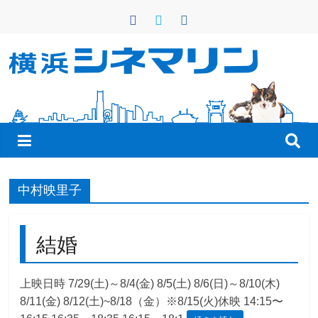
コ
ン
テ
ン
横
ツ
へ
浜
ス
キ
シ
ッ
プ
ネ
中村映里子
マ
結婚
リ
上映日時 7/29(土)～8/4(金) 8/5(土) 8/6(日)～8/10(木)
8/11(金) 8/12(土)~8/18（金）※8/15(火)休映 14:15〜
ン