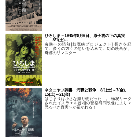
ひろしま－1945年8月6日、原子雲の下の真実
－ 8/1(土)～
奇跡への情熱[核廃絶プロジェクト] 長きを経
て、多くの方々の想いを込めて、幻の映画が、
奇跡のリマスター
ネタニヤフ調書 汚職と戦争 8/1(土)～7(金),
15(土)～21(金)
はじまりは小さな贈り物だった…。 極秘リーク
されたイスラエル首相の警察尋問映像により＜
恐るべき真実＞が暴かれる！