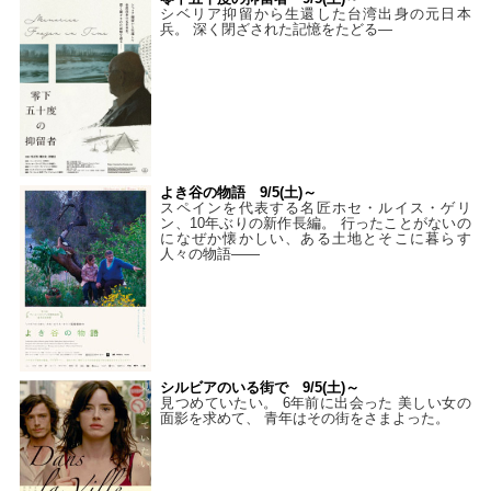
シベリア抑留から生還した台湾出身の元日本
兵。 深く閉ざされた記憶をたどる—
よき谷の物語 9/5(土)～
スペインを代表する名匠ホセ・ルイス・ゲリ
ン、10年ぶりの新作長編。 行ったことがないの
になぜか懐かしい、ある土地とそこに暮らす
人々の物語――
シルビアのいる街で 9/5(土)～
見つめていたい。 6年前に出会った 美しい女の
面影を求めて、 青年はその街をさまよった。