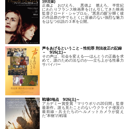
10/2(金)
正義よ おびえろ。 悪徳よ 燃えろ。 半世紀
にわたりフランス映画界をけん引してきた映画
監督クロード・シャブロル。“悪意の眼”が輝く彼
の作品群の中でもとくに容赦のない強烈な魅力
をはなつ伝説の３本を公開。
声をあげるということ－性犯罪 刑法改正の記録
－ 9/26(土)～
その声は、社会を変える──ほんとうの正義を求
めて。誰のための法なのか──立ち上がる性暴力
サバイバー
戦場0地点 9/26(土)～
アカデミー賞受賞『マリウポリの20日間』監督
最新作。誰も見たことのないウクライナ侵攻の
最前線－兵士たちのヘルメットカメラが捉え
た“本物”の戦場