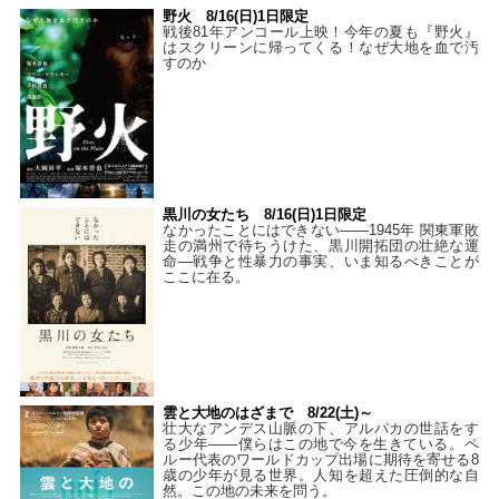
野火 8/16(日)1日限定
戦後81年アンコール上映！今年の夏も『野火』
はスクリーンに帰ってくる！なぜ大地を血で汚
すのか
黒川の女たち 8/16(日)1日限定
なかったことにはできない——1945年 関東軍敗
走の満州で待ちうけた、黒川開拓団の壮絶な運
命―戦争と性暴力の事実、いま知るべきことが
ここに在る。
雲と大地のはざまで 8/22(土)～
壮大なアンデス山脈の下、アルパカの世話をす
る少年――僕らはこの地で今を生きている。ペ
ルー代表のワールドカップ出場に期待を寄せる8
歳の少年が見る世界。人知を超えた圧倒的な自
然。この地の未来を問う。