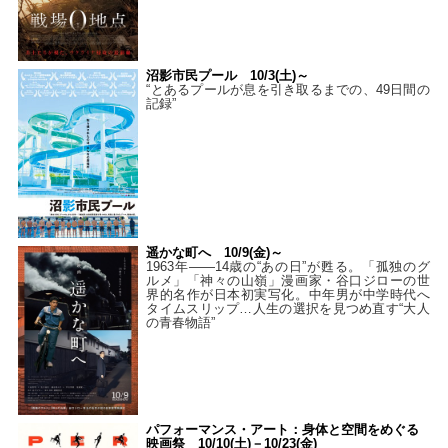
沼影市民プール 10/3(土)～
“とあるプールが息を引き取るまでの、49日間の
記録”
遥かな町へ 10/9(金)～
1963年――14歳の“あの日”が甦る。「孤独のグ
ルメ」「神々の山嶺」漫画家・谷口ジローの世
界的名作が日本初実写化。中年男が中学時代へ
タイムスリップ…人生の選択を見つめ直す“大人
の青春物語”
パフォーマンス・アート：身体と空間をめぐる
映画祭 10/10(土)－10/23(金)