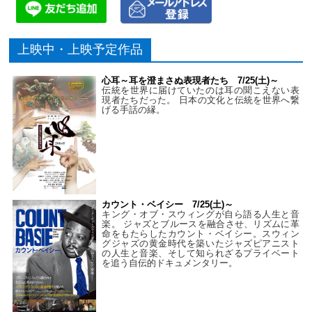
上映中・上映予定作品
心耳～耳を澄まさぬ表現者たち 7/25(土)～
伝統を世界に届けていたのは耳の聞こえない表
現者たちだった。 日本の文化と伝統を世界へ繋
げる手話の縁。
カウント・ベイシー 7/25(土)～
キング・オブ・スウィングが自ら語る人生と音
楽。 ジャズとブルースを融合させ、リズムに革
命をもたらしたカウント・ベイシー。スウィン
グジャズの黄金時代を築いたジャズピアニスト
の人生と音楽、そして知られざるプライベート
を追う自伝的ドキュメンタリー。