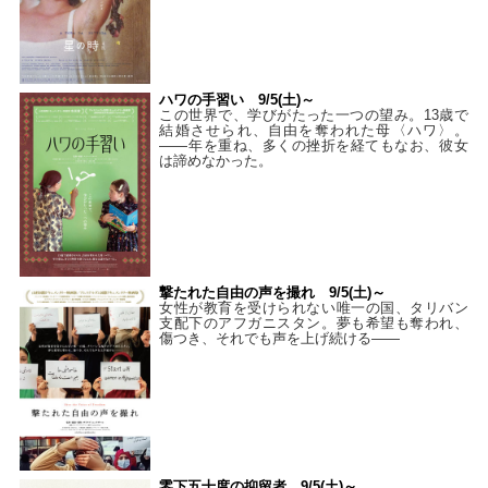
ハワの手習い 9/5(土)～
この世界で、学びがたった一つの望み。13歳で
結婚させられ、自由を奪われた母〈ハワ〉。
——年を重ね、多くの挫折を経てもなお、彼女
は諦めなかった。
撃たれた自由の声を撮れ 9/5(土)～
女性が教育を受けられない唯一の国、タリバン
支配下のアフガニスタン。夢も希望も奪われ、
傷つき、それでも声を上げ続ける——
零下五十度の抑留者 9/5(土)～