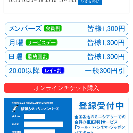
16:15 16:35～18:35 16:15～18:1
続きを読む
観
た
い
映
画
は
こ
の
街
で
オンラインチケット購入