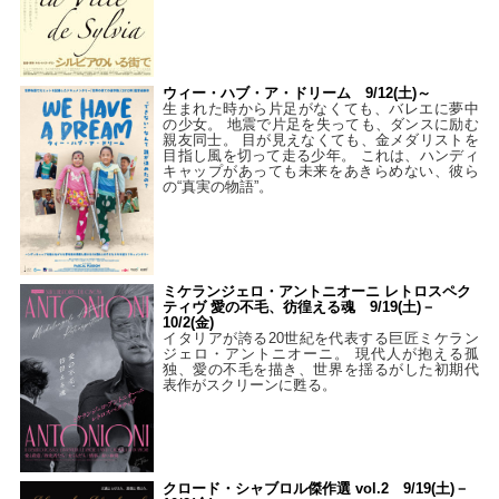
ウィー・ハブ・ア・ドリーム 9/12(土)～
生まれた時から片足がなくても、バレエに夢中
の少女。 地震で片足を失っても、ダンスに励む
親友同士。 目が見えなくても、金メダリストを
目指し風を切って走る少年。 これは、ハンディ
キャップがあっても未来をあきらめない、彼ら
の“真実の物語”。
ミケランジェロ・アントニオーニ レトロスペク
ティヴ 愛の不毛、彷徨える魂 9/19(土)－
10/2(金)
イタリアが誇る20世紀を代表する巨匠ミケラン
ジェロ・アントニオーニ。 現代人が抱える孤
独、愛の不毛を描き、世界を揺るがした初期代
表作がスクリーンに甦る。
クロード・シャブロル傑作選 vol.2 9/19(土)－