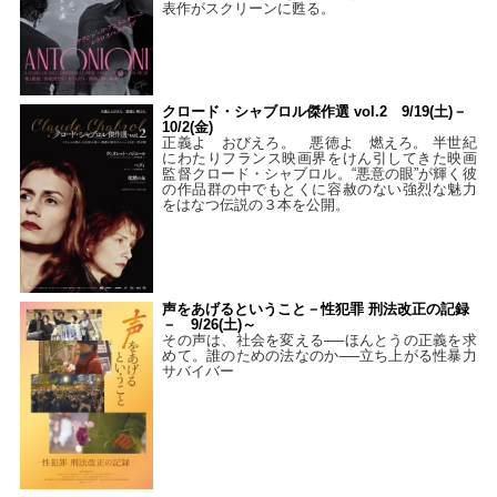
表作がスクリーンに甦る。
クロード・シャブロル傑作選 vol.2 9/19(土)－
10/2(金)
正義よ おびえろ。 悪徳よ 燃えろ。 半世紀
にわたりフランス映画界をけん引してきた映画
監督クロード・シャブロル。“悪意の眼”が輝く彼
の作品群の中でもとくに容赦のない強烈な魅力
をはなつ伝説の３本を公開。
声をあげるということ－性犯罪 刑法改正の記録
－ 9/26(土)～
その声は、社会を変える──ほんとうの正義を求
めて。誰のための法なのか──立ち上がる性暴力
サバイバー