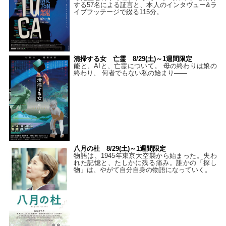
する57名による証言と、本人のインタヴュー&ラ
イブフッテージで綴る115分。
清掃する女 亡霊 8/29(土)～1週間限定
能と、AIと、亡霊について。 母の終わりは娘の
終わり、 何者でもない私の始まり――
八月の杜 8/29(土)～1週間限定
物語は、1945年東京大空襲から始まった。失わ
れた記憶と、たしかに残る痛み。誰かの「探し
物」は、やがて自分自身の物語になっていく。