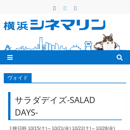
コ
ン
テ
ン
横
ツ
へ
浜
ス
キ
シ
ッ
プ
ネ
ヴォイド
マ
サラダデイズ-SALAD
リ
DAYS-
ン
上映日時 10/15(土)～10/21(金) 10/22(土)～10/28(金)