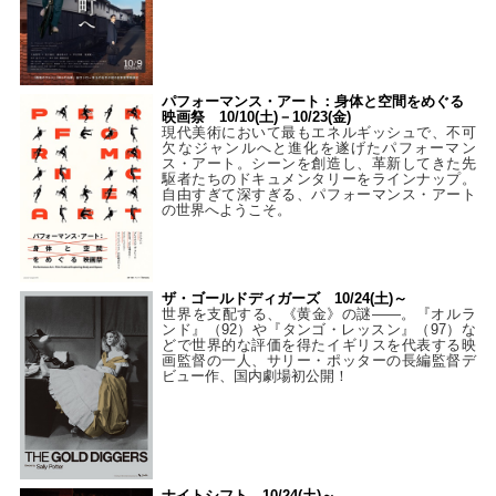
パフォーマンス・アート：身体と空間をめぐる
映画祭 10/10(土)－10/23(金)
現代美術において最もエネルギッシュで、不可
欠なジャンルへと進化を遂げたパフォーマン
ス・アート。シーンを創造し、革新してきた先
駆者たちのドキュメンタリーをラインナップ。
自由すぎて深すぎる、パフォーマンス・アート
の世界へようこそ。
ザ・ゴールドディガーズ 10/24(土)～
世界を支配する、《黄金》の謎――。『オルラ
ンド』（92）や『タンゴ・レッスン』（97）な
どで世界的な評価を得たイギリスを代表する映
画監督の一人、サリー・ポッターの長編監督デ
ビュー作、国内劇場初公開！
ナイトシフト 10/24(土)～