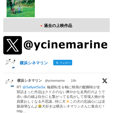
過去の上映作品
横浜シネマリン
フォロー
横浜シネマリン
@ycinemarine
·
10h
RT
@SallyetSaSa
: 輪廻転生を軸に映画の醍醐味が全
部詰まった作品はクドさのない爽やかな走馬灯のようで
赤い糸の縁は自分にも繋がってる気がして登場人物が全
員愛おしくなる不思議...特に犬
この犬の忠誠心には涙
腺崩壊なんよ
犬好きは横浜シネマリンさんに集合だ！
http…