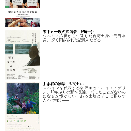
零下五十度の抑留者 9/5(土)～
シベリア抑留から生還した台湾出身の元日本
兵。 深く閉ざされた記憶をたどる—
よき谷の物語 9/5(土)～
スペインを代表する名匠ホセ・ルイス・ゲリ
ン、10年ぶりの新作長編。 行ったことがないの
になぜか懐かしい、ある土地とそこに暮らす
人々の物語――