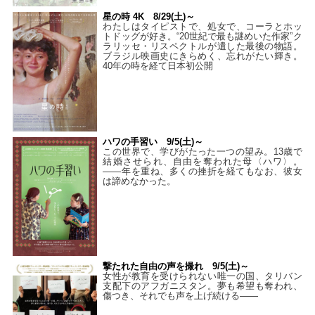
星の時 4K 8/29(土)～
わたしはタイピストで、処⼥で、コーラとホッ
トドッグが好き。“20世紀で最も謎めいた作家”ク
ラリッセ・リスペクトルが遺した最後の物語。
ブラジル映画史にきらめく、忘れがたい輝き。
40年の時を経て⽇本初公開
ハワの手習い 9/5(土)～
この世界で、学びがたった一つの望み。13歳で
結婚させられ、自由を奪われた母〈ハワ〉。
——年を重ね、多くの挫折を経てもなお、彼女
は諦めなかった。
撃たれた自由の声を撮れ 9/5(土)～
女性が教育を受けられない唯一の国、タリバン
支配下のアフガニスタン。夢も希望も奪われ、
傷つき、それでも声を上げ続ける——