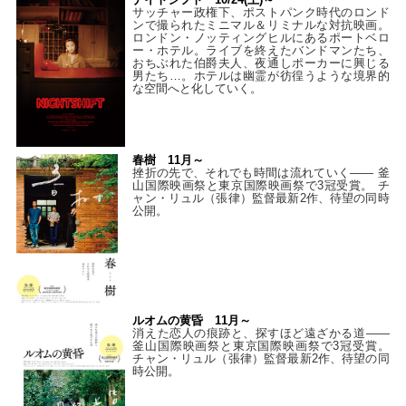
サッチャー政権下、ポストパンク時代のロンド
ンで撮られたミニマル＆リミナルな対抗映画。
ロンドン・ノッティングヒルにあるポートベロ
ー・ホテル。ライブを終えたバンドマンたち、
おちぶれた伯爵夫人、夜通しポーカーに興じる
男たち…。ホテルは幽霊が彷徨うような境界的
な空間へと化していく。
春樹 11月～
挫折の先で、それでも時間は流れていく—— 釜
山国際映画祭と東京国際映画祭で3冠受賞。 チ
ャン・リュル（張律）監督最新2作、待望の同時
公開。
ルオムの黄昏 11月～
消えた恋人の痕跡と、探すほど遠ざかる道——
釜山国際映画祭と東京国際映画祭で3冠受賞。
チャン・リュル（張律）監督最新2作、待望の同
時公開。