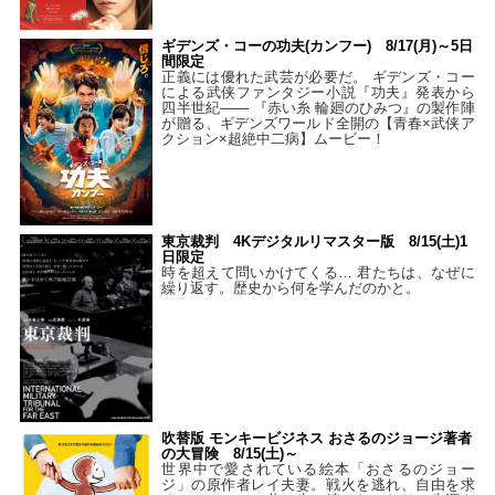
ギデンズ・コーの功夫(カンフー) 8/17(月)～5日
間限定
正義には優れた武芸が必要だ。 ギデンズ・コー
による武侠ファンタジー小説『功夫』発表から
四半世紀―― 『赤い糸 輪廻のひみつ』の製作陣
が贈る、ギデンズワールド全開の【青春×武侠ア
クション×超絶中二病】ムービー！
東京裁判 4Kデジタルリマスター版 8/15(土)1
日限定
時を超えて問いかけてくる… 君たちは、なぜに
繰り返す。歴史から何を学んだのかと。
吹替版 モンキービジネス おさるのジョージ著者
の大冒険 8/15(土)～
世界中で愛されている絵本「おさるのジョー
ジ」の原作者レイ夫妻。戦火を逃れ、自由を求