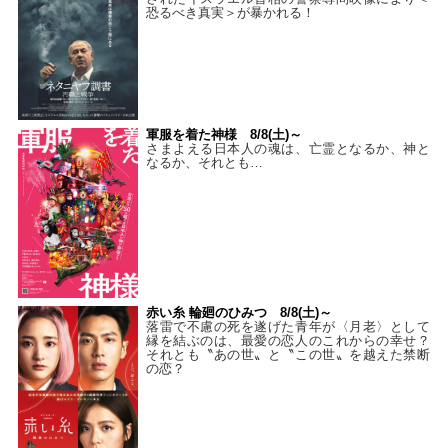
恐るべき真実＞が暴かれる！
軍服を着た神様 8/8(土)～
さまよえる日本人の魂は、亡霊となるか、神と
なるか、それとも…
赤い糸 輪廻のひみつ 8/8(土)～
落雷で不慮の死を遂げた青年が〈月老〉として
縁を結ぶのは、最愛の恋人のこれからの幸せ？
それとも〝あの世〟と〝この世〟を越えた禁断
の恋？