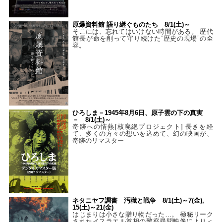
原爆資料館 語り継ぐものたち 8/1(土)～
そこには、忘れてはいけない時間がある。 歴代
館長が命を削って守り続けた”歴史の現場”の全
容。
ひろしま－1945年8月6日、原子雲の下の真実
－ 8/1(土)～
奇跡への情熱[核廃絶プロジェクト] 長きを経
て、多くの方々の想いを込めて、幻の映画が、
奇跡のリマスター
ネタニヤフ調書 汚職と戦争 8/1(土)～7(金),
15(土)～21(金)
はじまりは小さな贈り物だった…。 極秘リーク
されたイスラエル首相の警察尋問映像により＜