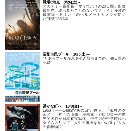
戦場0地点 9/26(土)～
アカデミー賞受賞『マリウポリの20日間』監督
最新作。誰も見たことのないウクライナ侵攻の
最前線－兵士たちのヘルメットカメラが捉え
た“本物”の戦場
沼影市民プール 10/3(土)～
“とあるプールが息を引き取るまでの、49日間の
記録”
遥かな町へ 10/9(金)～
1963年――14歳の“あの日”が甦る。「孤独のグ
ルメ」「神々の山嶺」漫画家・谷口ジローの世
界的名作が日本初実写化。中年男が中学時代へ
タイムスリップ…人生の選択を見つめ直す“大人
の青春物語”