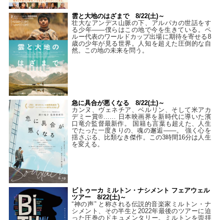
雲と大地のはざまで 8/22(土)～
壮大なアンデス山脈の下、アルパカの世話をす
る少年――僕らはこの地で今を生きている。ペ
ルー代表のワールドカップ出場に期待を寄せる8
歳の少年が見る世界。人知を超えた圧倒的な自
然。この地の未来を問う。
急に具合が悪くなる 8/22(土)～
カンヌ、ヴェネチア、ベルリン、そして米アカ
デミー賞®…… 日本映画界を新時代に導いた濱
口竜介監督最新作。 国籍も言葉も超えた、人生
でたった一度きりの、魂の邂逅――。 強く心を
揺さぶる、比類なき傑作。この3時間16分は人生
を変える。
ビトゥーカ ミルトン・ナシメント フェアウェル
ツアー 8/22(土)～
“神の声” と称される伝説的音楽家ミルトン・ナ
シメント、その半生と2022年最後のツアーに迫
った圧巻のドキュメンタリー。ミルトンを崇拝