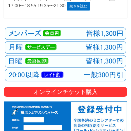
17:00〜18:55 19:35〜21:30
続きを読む
観
た
い
映
画
は
こ
の
街
で
オンラインチケット購入