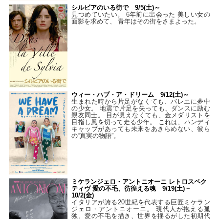
シルビアのいる街で 9/5(土)～
見つめていたい。 6年前に出会った 美しい女の
面影を求めて、 青年はその街をさまよった。
ウィー・ハブ・ア・ドリーム 9/12(土)～
生まれた時から片足がなくても、バレエに夢中
の少女。 地震で片足を失っても、ダンスに励む
親友同士。 目が見えなくても、金メダリストを
目指し風を切って走る少年。 これは、ハンディ
キャップがあっても未来をあきらめない、彼ら
の“真実の物語”。
ミケランジェロ・アントニオーニ レトロスペク
ティヴ 愛の不毛、彷徨える魂 9/19(土)－
10/2(金)
イタリアが誇る20世紀を代表する巨匠ミケラン
ジェロ・アントニオーニ。 現代人が抱える孤
独、愛の不毛を描き、世界を揺るがした初期代