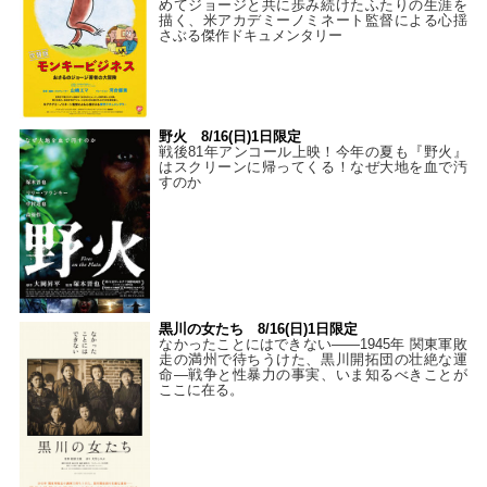
めてジョージと共に歩み続けたふたりの生涯を
描く、米アカデミーノミネート監督による心揺
さぶる傑作ドキュメンタリー
野火 8/16(日)1日限定
戦後81年アンコール上映！今年の夏も『野火』
はスクリーンに帰ってくる！なぜ大地を血で汚
すのか
黒川の女たち 8/16(日)1日限定
なかったことにはできない——1945年 関東軍敗
走の満州で待ちうけた、黒川開拓団の壮絶な運
命―戦争と性暴力の事実、いま知るべきことが
ここに在る。