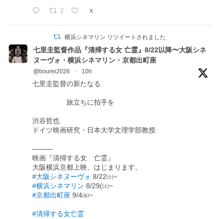
2
X
横浜シネマリン リツイートされました
七里圭監督作品『清掃する女 亡霊』8/22以降〜大阪シネ
ヌーヴォ・横浜シネマリン・京都出町座
@bourei2026
·
10h
七里圭監督の新たなる
旅立ちに拍手を
渋谷哲也
ドイツ映画研究・日本大学文理学部教授
―――
映画『清掃する女 亡霊』
大阪横浜京都上映、はじまります。
#大阪シネヌーヴォ
8/22㈯~
#横浜シネマリン
8/29(㈯~
#京都出町座
9/4㈮~
#清掃する女亡霊