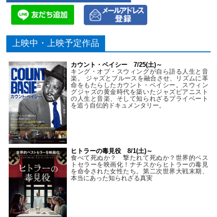
上映中・上映予定作品
カウント・ベイシー 7/25(土)～
キング・オブ・スウィングが自ら語る人生と音
楽。 ジャズとブルースを融合させ、リズムに革
命をもたらしたカウント・ベイシー。スウィン
グジャズの黄金時代を築いたジャズピアニスト
の人生と音楽、そして知られざるプライベート
を追う自伝的ドキュメンタリー。
ヒトラーの毒見役 8/1(土)～
食べて死ぬか？ 撃たれて死ぬか？世界的ベス
トセラーを映画化！ナチスからヒトラーの毒見
を命令された女性たち。第二次世界大戦末期、
本当にあった知られざる真実