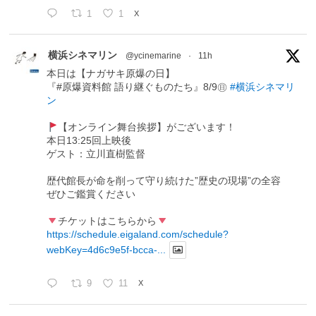
1
1
X
横浜シネマリン
@ycinemarine
·
11h
本日は【ナガサキ原爆の日】
『#原爆資料館 語り継ぐものたち』8/9㊐
#横浜シネマリ
ン
【オンライン舞台挨拶】がございます！
本日13:25回上映後
ゲスト：立川直樹監督
歴代館長が命を削って守り続けた”歴史の現場”の全容
ぜひご鑑賞ください
チケットはこちらから
https://schedule.eigaland.com/schedule?
webKey=4d6c9e5f-bcca-...
9
11
X