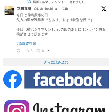
横浜シネマリン リツイートされました
立川直樹
@tachihiroshima
·
11h
今日は長崎原爆の日
父方の里が諫早市でもあり、やはり特別な日です
今日は横浜シネマリン13:25の回のあとにオンライン舞台
挨拶させて頂きます
#原爆資料館
3
8
X
さらに読み込む