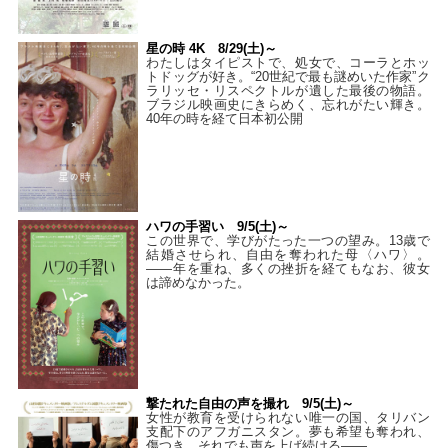
星の時 4K 8/29(土)～
わたしはタイピストで、処⼥で、コーラとホッ
トドッグが好き。“20世紀で最も謎めいた作家”ク
ラリッセ・リスペクトルが遺した最後の物語。
ブラジル映画史にきらめく、忘れがたい輝き。
40年の時を経て⽇本初公開
ハワの手習い 9/5(土)～
この世界で、学びがたった一つの望み。13歳で
結婚させられ、自由を奪われた母〈ハワ〉。
——年を重ね、多くの挫折を経てもなお、彼女
は諦めなかった。
撃たれた自由の声を撮れ 9/5(土)～
女性が教育を受けられない唯一の国、タリバン
支配下のアフガニスタン。夢も希望も奪われ、
傷つき、それでも声を上げ続ける——