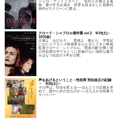
ジェロ・アントニオーニ。 現代人が抱える孤
独、愛の不毛を描き、世界を揺るがした初期代
表作がスクリーンに甦る。
クロード・シャブロル傑作選 vol.2 9/19(土)－
10/2(金)
正義よ おびえろ。 悪徳よ 燃えろ。 半世紀
にわたりフランス映画界をけん引してきた映画
監督クロード・シャブロル。“悪意の眼”が輝く彼
の作品群の中でもとくに容赦のない強烈な魅力
をはなつ伝説の３本を公開。
声をあげるということ－性犯罪 刑法改正の記録
－ 9/26(土)～
その声は、社会を変える──ほんとうの正義を求
めて。誰のための法なのか──立ち上がる性暴力
サバイバー