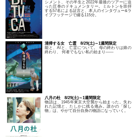
シメント、その半生と2022年最後のツアーに迫
った圧巻のドキュメンタリー。ミルトンを崇拝
する57名による証言と、本人のインタヴュー&ラ
イブフッテージで綴る115分。
清掃する女 亡霊 8/29(土)～1週間限定
能と、AIと、亡霊について。 母の終わりは娘の
終わり、 何者でもない私の始まり――
八月の杜 8/29(土)～1週間限定
物語は、1945年東京大空襲から始まった。失わ
れた記憶と、たしかに残る痛み。誰かの「探し
物」は、やがて自分自身の物語になっていく。