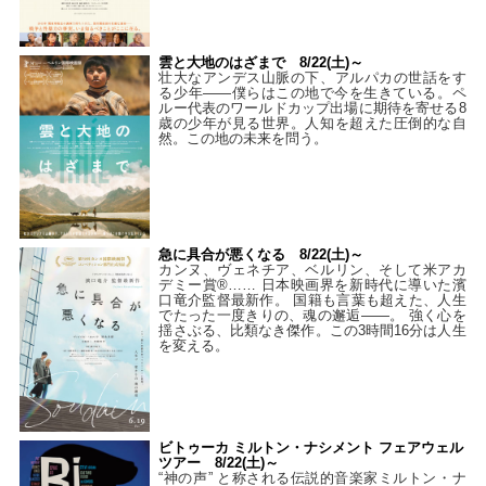
雲と大地のはざまで 8/22(土)～
壮大なアンデス山脈の下、アルパカの世話をす
る少年――僕らはこの地で今を生きている。ペ
ルー代表のワールドカップ出場に期待を寄せる8
歳の少年が見る世界。人知を超えた圧倒的な自
然。この地の未来を問う。
急に具合が悪くなる 8/22(土)～
カンヌ、ヴェネチア、ベルリン、そして米アカ
デミー賞®…… 日本映画界を新時代に導いた濱
口竜介監督最新作。 国籍も言葉も超えた、人生
でたった一度きりの、魂の邂逅――。 強く心を
揺さぶる、比類なき傑作。この3時間16分は人生
を変える。
ビトゥーカ ミルトン・ナシメント フェアウェル
ツアー 8/22(土)～
“神の声” と称される伝説的音楽家ミルトン・ナ