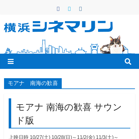
コ
ン
テ
ン
横
ツ
へ
浜
ス
キ
シ
ッ
プ
ネ
モアナ 南海の歓喜
マ
モアナ 南海の歓喜 サウン
リ
ド版
ン
上映日時 10/27(土) 10/28(日)～11/2(金) 11/3(土)～