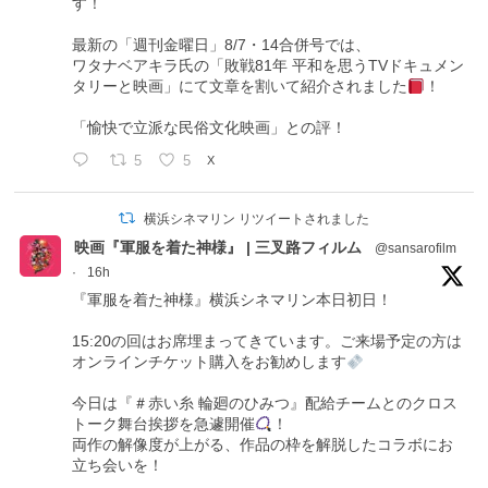
す！
最新の「週刊金曜日」8/7・14合併号では、
ワタナベアキラ氏の「敗戦81年 平和を思うTVドキュメン
タリーと映画」にて文章を割いて紹介されました
！
「愉快で立派な民俗文化映画」との評！
5
5
X
横浜シネマリン リツイートされました
映画『軍服を着た神様』 | 三叉路フィルム
@sansarofilm
·
16h
『軍服を着た神様』横浜シネマリン本日初日！
15:20の回はお席埋まってきています。ご来場予定の方は
オンラインチケット購入をお勧めします
今日は『＃赤い糸 輪廻のひみつ』配給チームとのクロス
トーク舞台挨拶を急遽開催
！
両作の解像度が上がる、作品の枠を解脱したコラボにお
立ち会いを！