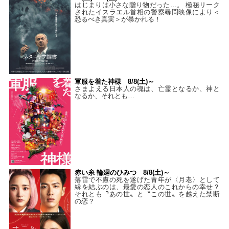
はじまりは小さな贈り物だった…。 極秘リーク
されたイスラエル首相の警察尋問映像により＜
恐るべき真実＞が暴かれる！
軍服を着た神様 8/8(土)～
さまよえる日本人の魂は、亡霊となるか、神と
なるか、それとも…
赤い糸 輪廻のひみつ 8/8(土)～
落雷で不慮の死を遂げた青年が〈月老〉として
縁を結ぶのは、最愛の恋人のこれからの幸せ？
それとも〝あの世〟と〝この世〟を越えた禁断
の恋？