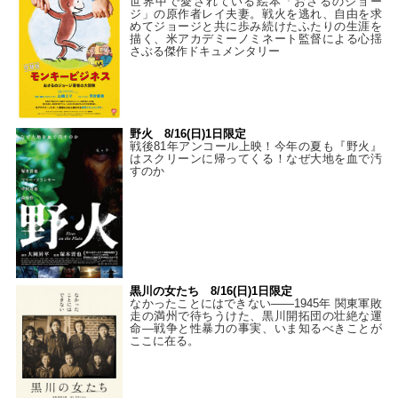
世界中で愛されている絵本「おさるのジョー
ジ」の原作者レイ夫妻。戦火を逃れ、自由を求
めてジョージと共に歩み続けたふたりの生涯を
描く、米アカデミーノミネート監督による心揺
さぶる傑作ドキュメンタリー
野火 8/16(日)1日限定
戦後81年アンコール上映！今年の夏も『野火』
はスクリーンに帰ってくる！なぜ大地を血で汚
すのか
黒川の女たち 8/16(日)1日限定
なかったことにはできない——1945年 関東軍敗
走の満州で待ちうけた、黒川開拓団の壮絶な運
命―戦争と性暴力の事実、いま知るべきことが
ここに在る。