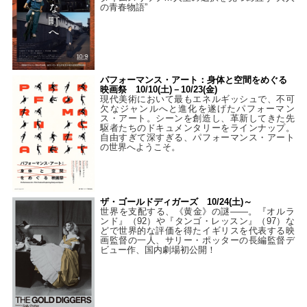
の青春物語”
パフォーマンス・アート：身体と空間をめぐる
映画祭 10/10(土)－10/23(金)
現代美術において最もエネルギッシュで、不可
欠なジャンルへと進化を遂げたパフォーマン
ス・アート。シーンを創造し、革新してきた先
駆者たちのドキュメンタリーをラインナップ。
自由すぎて深すぎる、パフォーマンス・アート
の世界へようこそ。
ザ・ゴールドディガーズ 10/24(土)～
世界を支配する、《黄金》の謎――。『オルラ
ンド』（92）や『タンゴ・レッスン』（97）な
どで世界的な評価を得たイギリスを代表する映
画監督の一人、サリー・ポッターの長編監督デ
ビュー作、国内劇場初公開！