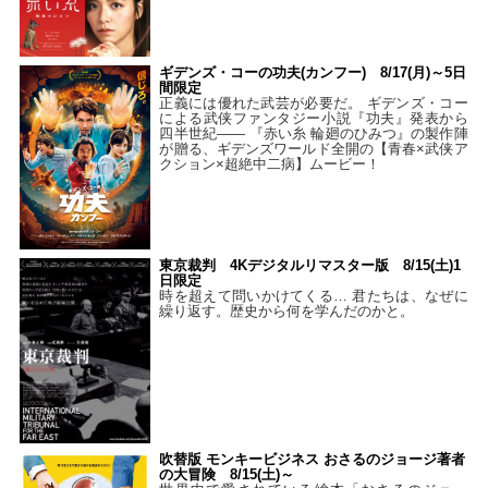
ギデンズ・コーの功夫(カンフー) 8/17(月)～5日
間限定
正義には優れた武芸が必要だ。 ギデンズ・コー
による武侠ファンタジー小説『功夫』発表から
四半世紀―― 『赤い糸 輪廻のひみつ』の製作陣
が贈る、ギデンズワールド全開の【青春×武侠ア
クション×超絶中二病】ムービー！
東京裁判 4Kデジタルリマスター版 8/15(土)1
日限定
時を超えて問いかけてくる… 君たちは、なぜに
繰り返す。歴史から何を学んだのかと。
吹替版 モンキービジネス おさるのジョージ著者
の大冒険 8/15(土)～