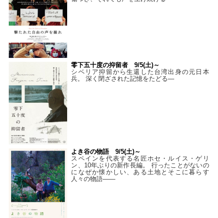
零下五十度の抑留者 9/5(土)～
シベリア抑留から生還した台湾出身の元日本
兵。 深く閉ざされた記憶をたどる—
よき谷の物語 9/5(土)～
スペインを代表する名匠ホセ・ルイス・ゲリ
ン、10年ぶりの新作長編。 行ったことがないの
になぜか懐かしい、ある土地とそこに暮らす
人々の物語――