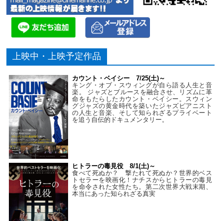
上映中・上映予定作品
カウント・ベイシー 7/25(土)～
キング・オブ・スウィングが自ら語る人生と音
楽。 ジャズとブルースを融合させ、リズムに革
命をもたらしたカウント・ベイシー。スウィン
グジャズの黄金時代を築いたジャズピアニスト
の人生と音楽、そして知られざるプライベート
を追う自伝的ドキュメンタリー。
ヒトラーの毒見役 8/1(土)～
食べて死ぬか？ 撃たれて死ぬか？世界的ベス
トセラーを映画化！ナチスからヒトラーの毒見
を命令された女性たち。第二次世界大戦末期、
本当にあった知られざる真実