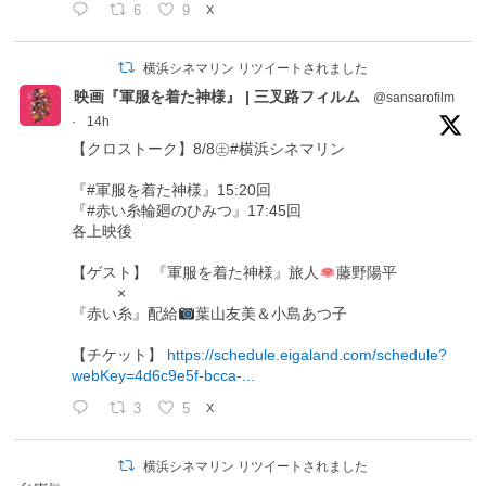
6
9
X
横浜シネマリン リツイートされました
映画『軍服を着た神様』 | 三叉路フィルム
@sansarofilm
·
14h
【クロストーク】8/8㊏#横浜シネマリン
『#軍服を着た神様』15:20回
『#赤い糸輪廻のひみつ』17:45回
各上映後
【ゲスト】 『軍服を着た神様』旅人
藤野陽平
×
『赤い糸』配給
葉山友美＆小島あつ子
【チケット】
https://schedule.eigaland.com/schedule?
webKey=4d6c9e5f-bcca-...
3
5
X
横浜シネマリン リツイートされました