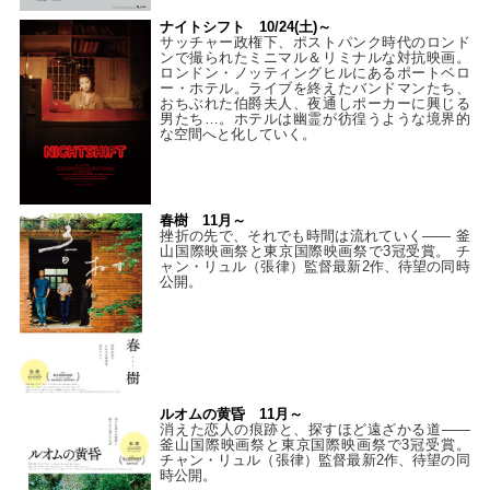
ナイトシフト 10/24(土)～
サッチャー政権下、ポストパンク時代のロンド
ンで撮られたミニマル＆リミナルな対抗映画。
ロンドン・ノッティングヒルにあるポートベロ
ー・ホテル。ライブを終えたバンドマンたち、
おちぶれた伯爵夫人、夜通しポーカーに興じる
男たち…。ホテルは幽霊が彷徨うような境界的
な空間へと化していく。
春樹 11月～
挫折の先で、それでも時間は流れていく—— 釜
山国際映画祭と東京国際映画祭で3冠受賞。 チ
ャン・リュル（張律）監督最新2作、待望の同時
公開。
ルオムの黄昏 11月～
消えた恋人の痕跡と、探すほど遠ざかる道——
釜山国際映画祭と東京国際映画祭で3冠受賞。
チャン・リュル（張律）監督最新2作、待望の同
時公開。