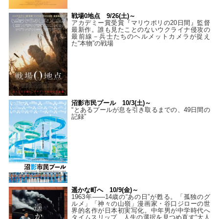
戦場0地点 9/26(土)～
アカデミー賞受賞『マリウポリの20日間』監督
最新作。誰も見たことのないウクライナ侵攻の
最前線－兵士たちのヘルメットカメラが捉え
た“本物”の戦場
沼影市民プール 10/3(土)～
“とあるプールが息を引き取るまでの、49日間の
記録”
遥かな町へ 10/9(金)～
1963年――14歳の“あの日”が甦る。「孤独のグ
ルメ」「神々の山嶺」漫画家・谷口ジローの世
界的名作が日本初実写化。中年男が中学時代へ
タイムスリップ…人生の選択を見つめ直す“大人