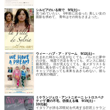
シルビアのいる街で 9/5(土)～
見つめていたい。 6年前に出会った 美しい女の
面影を求めて、 青年はその街をさまよった。
ウィー・ハブ・ア・ドリーム 9/12(土)～
生まれた時から片足がなくても、バレエに夢中
の少女。 地震で片足を失っても、ダンスに励む
親友同士。 目が見えなくても、金メダリストを
目指し風を切って走る少年。 これは、ハンディ
キャップがあっても未来をあきらめない、彼ら
の“真実の物語”。
ミケランジェロ・アントニオーニ レトロスペク
ティヴ 愛の不毛、彷徨える魂 9/19(土)－
10/2(金)
イタリアが誇る20世紀を代表する巨匠ミケラン