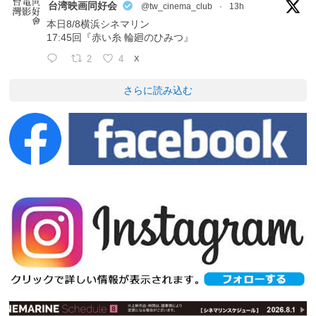
台湾映画同好会
@tw_cinema_club
·
13h
本日8/8横浜シネマリン
17:45回『赤い糸 輪廻のひみつ』
2
4
X
さらに読み込む