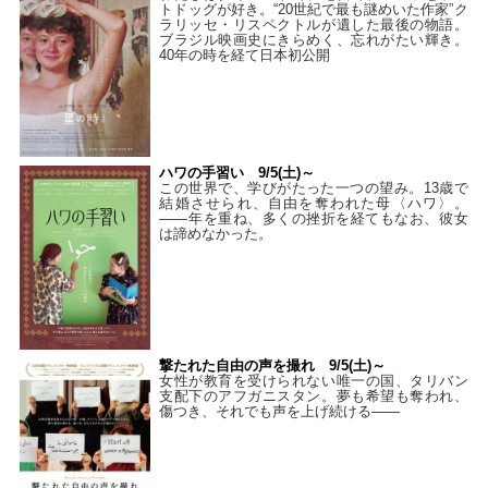
トドッグが好き。“20世紀で最も謎めいた作家”ク
ラリッセ・リスペクトルが遺した最後の物語。
ブラジル映画史にきらめく、忘れがたい輝き。
40年の時を経て⽇本初公開
ハワの手習い 9/5(土)～
この世界で、学びがたった一つの望み。13歳で
結婚させられ、自由を奪われた母〈ハワ〉。
——年を重ね、多くの挫折を経てもなお、彼女
は諦めなかった。
撃たれた自由の声を撮れ 9/5(土)～
女性が教育を受けられない唯一の国、タリバン
支配下のアフガニスタン。夢も希望も奪われ、
傷つき、それでも声を上げ続ける——