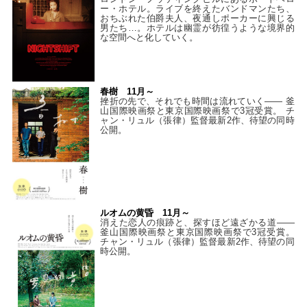
ー・ホテル。ライブを終えたバンドマンたち、
おちぶれた伯爵夫人、夜通しポーカーに興じる
男たち…。ホテルは幽霊が彷徨うような境界的
な空間へと化していく。
春樹 11月～
挫折の先で、それでも時間は流れていく—— 釜
山国際映画祭と東京国際映画祭で3冠受賞。 チ
ャン・リュル（張律）監督最新2作、待望の同時
公開。
ルオムの黄昏 11月～
消えた恋人の痕跡と、探すほど遠ざかる道——
釜山国際映画祭と東京国際映画祭で3冠受賞。
チャン・リュル（張律）監督最新2作、待望の同
時公開。