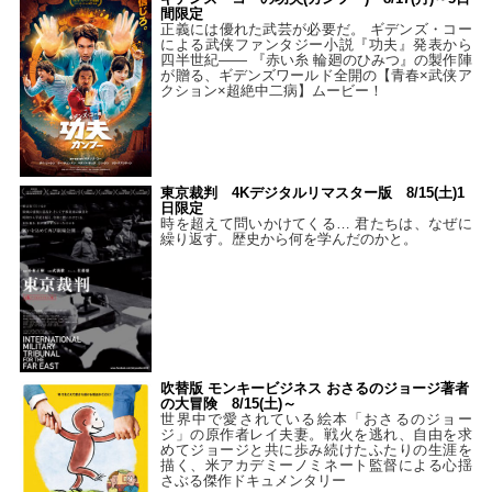
間限定
正義には優れた武芸が必要だ。 ギデンズ・コー
による武侠ファンタジー小説『功夫』発表から
四半世紀―― 『赤い糸 輪廻のひみつ』の製作陣
が贈る、ギデンズワールド全開の【青春×武侠ア
クション×超絶中二病】ムービー！
東京裁判 4Kデジタルリマスター版 8/15(土)1
日限定
時を超えて問いかけてくる… 君たちは、なぜに
繰り返す。歴史から何を学んだのかと。
吹替版 モンキービジネス おさるのジョージ著者
の大冒険 8/15(土)～
世界中で愛されている絵本「おさるのジョー
ジ」の原作者レイ夫妻。戦火を逃れ、自由を求
めてジョージと共に歩み続けたふたりの生涯を
描く、米アカデミーノミネート監督による心揺
さぶる傑作ドキュメンタリー