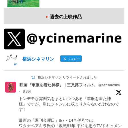
過去の上映作品
横浜シネマリン
フォロー
横浜シネマリン リツイートされました
映画『軍服を着た神様』 | 三叉路フィルム
@sansarofilm
·
8 8月
トンデモな雰囲気をまといつつある『軍服を着た神
様』ですが、単にジャンルに収まりきらないだけなので
す！
最新の「週刊金曜日」8/7・14合併号では、
ワタナベアキラ氏の「敗戦81年 平和を思うTVドキュメン