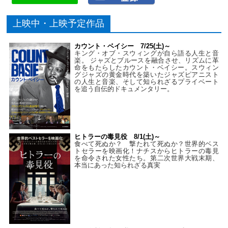
上映中・上映予定作品
カウント・ベイシー 7/25(土)～
キング・オブ・スウィングが自ら語る人生と音
楽。 ジャズとブルースを融合させ、リズムに革
命をもたらしたカウント・ベイシー。スウィン
グジャズの黄金時代を築いたジャズピアニスト
の人生と音楽、そして知られざるプライベート
を追う自伝的ドキュメンタリー。
ヒトラーの毒見役 8/1(土)～
食べて死ぬか？ 撃たれて死ぬか？世界的ベス
トセラーを映画化！ナチスからヒトラーの毒見
を命令された女性たち。第二次世界大戦末期、
本当にあった知られざる真実