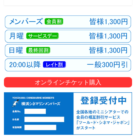
観
た
い
映
画
は
こ
の
街
で
オンラインチケット購入