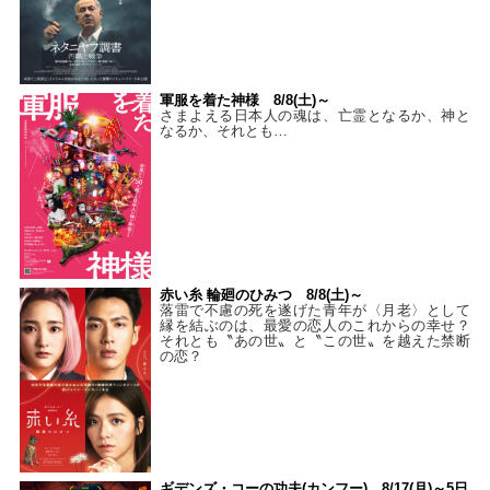
軍服を着た神様 8/8(土)～
さまよえる日本人の魂は、亡霊となるか、神と
なるか、それとも…
赤い糸 輪廻のひみつ 8/8(土)～
落雷で不慮の死を遂げた青年が〈月老〉として
縁を結ぶのは、最愛の恋人のこれからの幸せ？
それとも〝あの世〟と〝この世〟を越えた禁断
の恋？
ギデンズ・コーの功夫(カンフー) 8/17(月)～5日