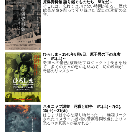
原爆資料館 語り継ぐものたち 8/1(土)～
そこには、忘れてはいけない時間がある。 歴代
館長が命を削って守り続けた”歴史の現場”の全
容。
ひろしま－1945年8月6日、原子雲の下の真実
－ 8/1(土)～
奇跡への情熱[核廃絶プロジェクト] 長きを経
て、多くの方々の想いを込めて、幻の映画が、
奇跡のリマスター
ネタニヤフ調書 汚職と戦争 8/1(土)～7(金),
15(土)～21(金)
はじまりは小さな贈り物だった…。 極秘リーク
されたイスラエル首相の警察尋問映像により＜
恐るべき真実＞が暴かれる！