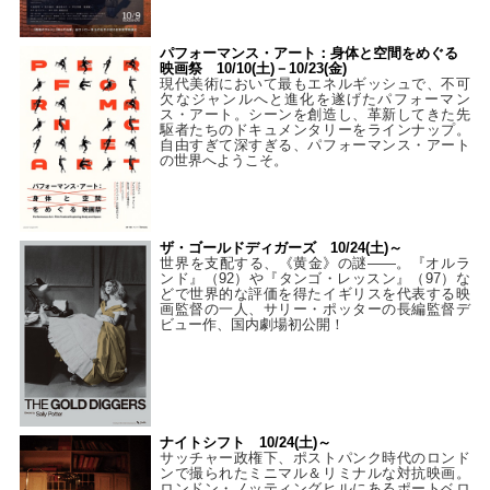
パフォーマンス・アート：身体と空間をめぐる
映画祭 10/10(土)－10/23(金)
現代美術において最もエネルギッシュで、不可
欠なジャンルへと進化を遂げたパフォーマン
ス・アート。シーンを創造し、革新してきた先
駆者たちのドキュメンタリーをラインナップ。
自由すぎて深すぎる、パフォーマンス・アート
の世界へようこそ。
ザ・ゴールドディガーズ 10/24(土)～
世界を支配する、《黄金》の謎――。『オルラ
ンド』（92）や『タンゴ・レッスン』（97）な
どで世界的な評価を得たイギリスを代表する映
画監督の一人、サリー・ポッターの長編監督デ
ビュー作、国内劇場初公開！
ナイトシフト 10/24(土)～
サッチャー政権下、ポストパンク時代のロンド
ンで撮られたミニマル＆リミナルな対抗映画。
ロンドン・ノッティングヒルにあるポートベロ