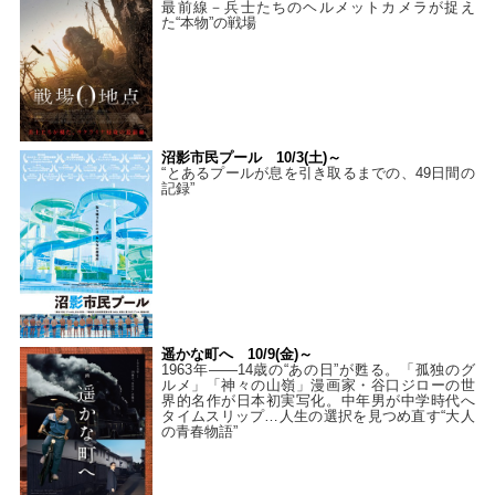
最前線－兵士たちのヘルメットカメラが捉え
た“本物”の戦場
沼影市民プール 10/3(土)～
“とあるプールが息を引き取るまでの、49日間の
記録”
遥かな町へ 10/9(金)～
1963年――14歳の“あの日”が甦る。「孤独のグ
ルメ」「神々の山嶺」漫画家・谷口ジローの世
界的名作が日本初実写化。中年男が中学時代へ
タイムスリップ…人生の選択を見つめ直す“大人
の青春物語”