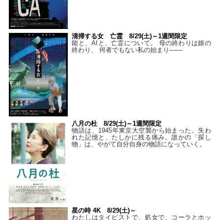
清掃する女 亡霊 8/29(土)～1週間限定
能と、AIと、亡霊について。 母の終わりは娘の
終わり、 何者でもない私の始まり――
八月の杜 8/29(土)～1週間限定
物語は、1945年東京大空襲から始まった。失わ
れた記憶と、たしかに残る痛み。誰かの「探し
物」は、やがて自分自身の物語になっていく。
星の時 4K 8/29(土)～
わたしはタイピストで、処⼥で、コーラとホッ