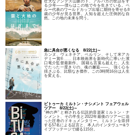
壮大なアンデス山脈の下、アルパカの世話をす
る少年――僕らはこの地で今を生きている。ペ
ルー代表のワールドカップ出場に期待を寄せる8
歳の少年が見る世界。人知を超えた圧倒的な自
然。この地の未来を問う。
急に具合が悪くなる 8/22(土)～
カンヌ、ヴェネチア、ベルリン、そして米アカ
デミー賞®…… 日本映画界を新時代に導いた濱
口竜介監督最新作。 国籍も言葉も超えた、人生
でたった一度きりの、魂の邂逅――。 強く心を
揺さぶる、比類なき傑作。この3時間16分は人生
を変える。
ビトゥーカ ミルトン・ナシメント フェアウェル
ツアー 8/22(土)～
“神の声” と称される伝説的音楽家ミルトン・ナ
シメント、その半生と2022年最後のツアーに迫
った圧巻のドキュメンタリー。ミルトンを崇拝
する57名による証言と、本人のインタヴュー&ラ
イブフッテージで綴る115分。