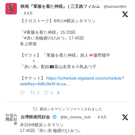
映画『軍服を着た神様』 | 三叉路フィルム
@sansarofilm
·
8 8月
【クロストーク】8/8㊏#横浜シネマリン
『#軍服を着た神様』15:20回
『#赤い糸輪廻のひみつ』17:45回
各上映後
【ゲスト】 『軍服を着た神様』旅人
藤野陽平
×
『赤い糸』配給
葉山友美＆小島あつ子
【チケット】
https://schedule.eigaland.com/schedule?
webKey=4d6c9e5f-bcca-...
3
5
X
横浜シネマリン リツイートされました
台湾映画同好会
@tw_cinema_club
·
8 8月
本日8/8横浜シネマリン
17:45回『赤い糸 輪廻のひみつ』