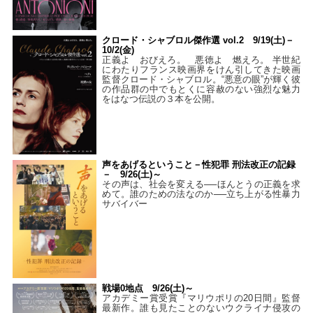
クロード・シャブロル傑作選 vol.2 9/19(土)－
10/2(金)
正義よ おびえろ。 悪徳よ 燃えろ。 半世紀
にわたりフランス映画界をけん引してきた映画
監督クロード・シャブロル。“悪意の眼”が輝く彼
の作品群の中でもとくに容赦のない強烈な魅力
をはなつ伝説の３本を公開。
声をあげるということ－性犯罪 刑法改正の記録
－ 9/26(土)～
その声は、社会を変える──ほんとうの正義を求
めて。誰のための法なのか──立ち上がる性暴力
サバイバー
戦場0地点 9/26(土)～
アカデミー賞受賞『マリウポリの20日間』監督
最新作。誰も見たことのないウクライナ侵攻の