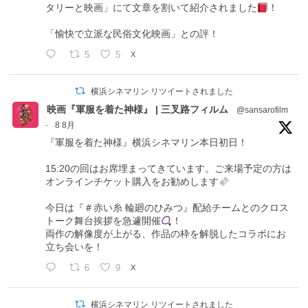
タリーと映画」にて文章を割いて紹介されました
！
「愉快で立派な民俗文化映画」との評！
5
5
X
横浜シネマリン リツイートされました
映画『軍服を着た神様』 | 三叉路フィルム
@sansarofilm
·
8 8月
『軍服を着た神様』横浜シネマリン本日初日！
15:20の回はお席埋まってきています。ご来場予定の方は
オンラインチケット購入をお勧めします
今日は『＃赤い糸 輪廻のひみつ』配給チームとのクロス
トーク舞台挨拶を急遽開催
！
両作の解像度が上がる、作品の枠を解脱したコラボにお
立ち会いを！
6
9
X
横浜シネマリン リツイートされました