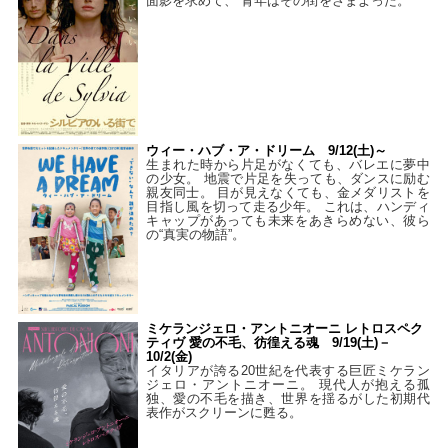
面影を求めて、 青年はその街をさまよった。
ウィー・ハブ・ア・ドリーム 9/12(土)～
生まれた時から片足がなくても、バレエに夢中
の少女。 地震で片足を失っても、ダンスに励む
親友同士。 目が見えなくても、金メダリストを
目指し風を切って走る少年。 これは、ハンディ
キャップがあっても未来をあきらめない、彼ら
の“真実の物語”。
ミケランジェロ・アントニオーニ レトロスペク
ティヴ 愛の不毛、彷徨える魂 9/19(土)－
10/2(金)
イタリアが誇る20世紀を代表する巨匠ミケラン
ジェロ・アントニオーニ。 現代人が抱える孤
独、愛の不毛を描き、世界を揺るがした初期代
表作がスクリーンに甦る。