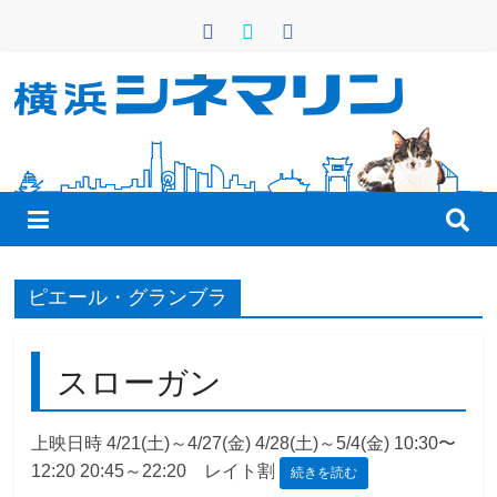
コ
ン
テ
ン
横
ツ
へ
浜
ス
キ
シ
ッ
プ
ネ
ピエール・グランブラ
マ
スローガン
リ
上映日時 4/21(土)～4/27(金) 4/28(土)～5/4(金) 10:30〜
12:20 20:45～22:20 レイト割
続きを読む
ン