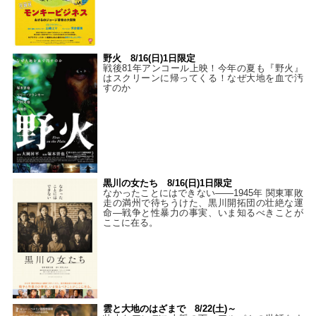
野火 8/16(日)1日限定
戦後81年アンコール上映！今年の夏も『野火』
はスクリーンに帰ってくる！なぜ大地を血で汚
すのか
黒川の女たち 8/16(日)1日限定
なかったことにはできない——1945年 関東軍敗
走の満州で待ちうけた、黒川開拓団の壮絶な運
命―戦争と性暴力の事実、いま知るべきことが
ここに在る。
雲と大地のはざまで 8/22(土)～