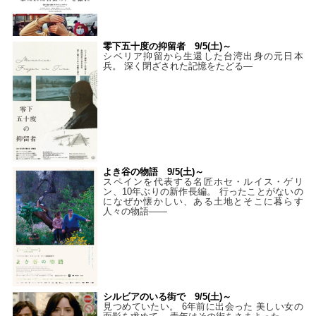
零下五十度の抑留者 9/5(土)～
シベリア抑留から生還した台湾出身の元日本
兵。 深く閉ざされた記憶をたどる—
よき谷の物語 9/5(土)～
スペインを代表する名匠ホセ・ルイス・ゲリ
ン、10年ぶりの新作長編。 行ったことがないの
になぜか懐かしい、ある土地とそこに暮らす
人々の物語――
シルビアのいる街で 9/5(土)～
見つめていたい。 6年前に出会った 美しい女の