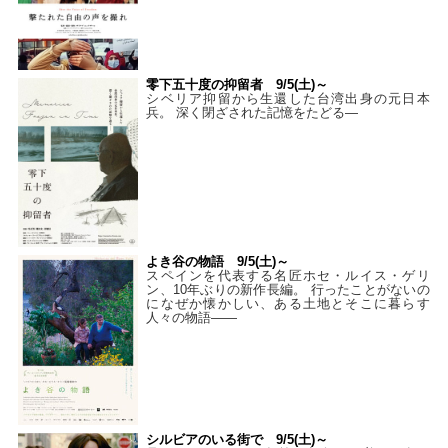
零下五十度の抑留者 9/5(土)～
シベリア抑留から生還した台湾出身の元日本
兵。 深く閉ざされた記憶をたどる—
よき谷の物語 9/5(土)～
スペインを代表する名匠ホセ・ルイス・ゲリ
ン、10年ぶりの新作長編。 行ったことがないの
になぜか懐かしい、ある土地とそこに暮らす
人々の物語――
シルビアのいる街で 9/5(土)～