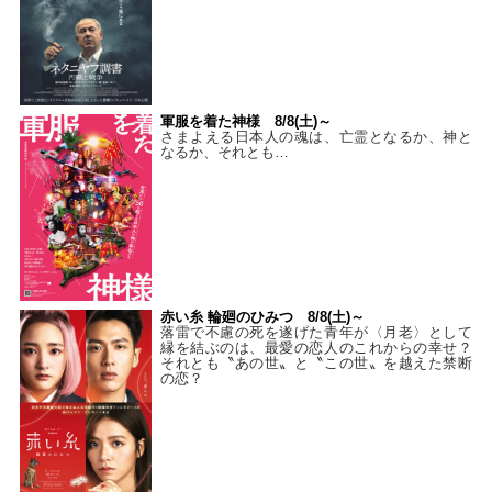
軍服を着た神様 8/8(土)～
さまよえる日本人の魂は、亡霊となるか、神と
なるか、それとも…
赤い糸 輪廻のひみつ 8/8(土)～
落雷で不慮の死を遂げた青年が〈月老〉として
縁を結ぶのは、最愛の恋人のこれからの幸せ？
それとも〝あの世〟と〝この世〟を越えた禁断
の恋？