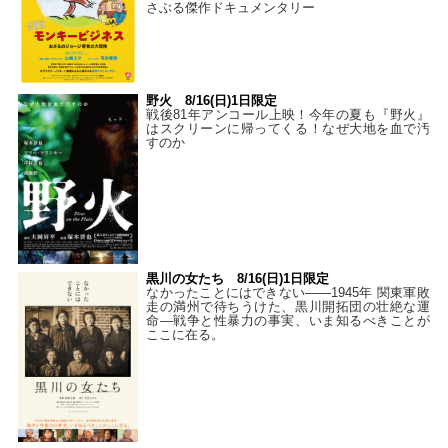
さぶる傑作ドキュメンタリー
野火 8/16(日)1日限定
戦後81年アンコール上映！今年の夏も『野火』
はスクリーンに帰ってくる！なぜ大地を血で汚
すのか
黒川の女たち 8/16(日)1日限定
なかったことにはできない——1945年 関東軍敗
走の満州で待ちうけた、黒川開拓団の壮絶な運
命―戦争と性暴力の事実、いま知るべきことが
ここに在る。