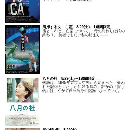
清掃する女 亡霊 8/29(土)～1週間限定
能と、AIと、亡霊について。 母の終わりは娘の
終わり、 何者でもない私の始まり――
八月の杜 8/29(土)～1週間限定
物語は、1945年東京大空襲から始まった。失わ
れた記憶と、たしかに残る痛み。誰かの「探し
物」は、やがて自分自身の物語になっていく。
星の時 4K 8/29(土)～