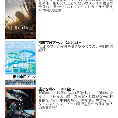
最新作。誰も見たことのないウクライナ侵攻の
最前線－兵士たちのヘルメットカメラが捉え
た“本物”の戦場
沼影市民プール 10/3(土)～
“とあるプールが息を引き取るまでの、49日間の
記録”
遥かな町へ 10/9(金)～
1963年――14歳の“あの日”が甦る。「孤独のグ
ルメ」「神々の山嶺」漫画家・谷口ジローの世
界的名作が日本初実写化。中年男が中学時代へ
タイムスリップ…人生の選択を見つめ直す“大人
の青春物語”