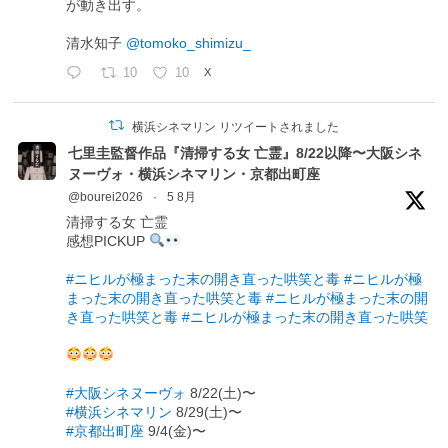
が動き出す。
清水知子
@tomoko_shimizu_
10
10
X
横浜シネマリン リツイートされました
七里圭監督作品『清掃する女 亡霊』8/22以降〜大阪シネ
ヌーヴォ・横浜シネマリン・京都出町座
@bourei2026
·
5 8月
清掃する女 亡霊
感想PICKUP
#ニヒルが極まった末の開き直った哄笑と毒
#ニヒルが極
まった末の開き直った哄笑と毒
#ニヒルが極まった末の開
き直った哄笑と毒
#ニヒルが極まった末の開き直った哄笑
#大阪シネヌーヴォ
8/22(土)〜
#横浜シネマリン
8/29(土)〜
#京都出町座
9/4(金)〜