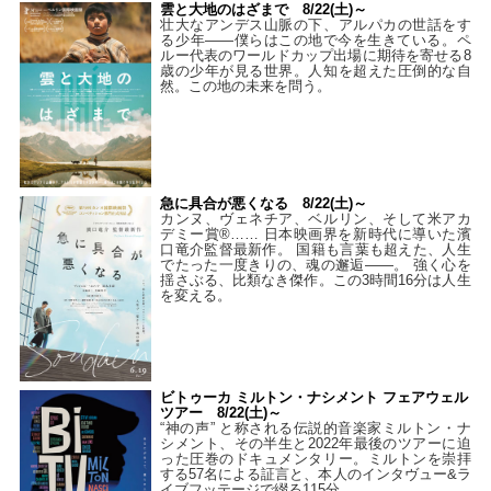
雲と大地のはざまで 8/22(土)～
壮大なアンデス山脈の下、アルパカの世話をす
る少年――僕らはこの地で今を生きている。ペ
ルー代表のワールドカップ出場に期待を寄せる8
歳の少年が見る世界。人知を超えた圧倒的な自
然。この地の未来を問う。
急に具合が悪くなる 8/22(土)～
カンヌ、ヴェネチア、ベルリン、そして米アカ
デミー賞®…… 日本映画界を新時代に導いた濱
口竜介監督最新作。 国籍も言葉も超えた、人生
でたった一度きりの、魂の邂逅――。 強く心を
揺さぶる、比類なき傑作。この3時間16分は人生
を変える。
ビトゥーカ ミルトン・ナシメント フェアウェル
ツアー 8/22(土)～
“神の声” と称される伝説的音楽家ミルトン・ナ
シメント、その半生と2022年最後のツアーに迫
った圧巻のドキュメンタリー。ミルトンを崇拝
する57名による証言と、本人のインタヴュー&ラ
イブフッテージで綴る115分。