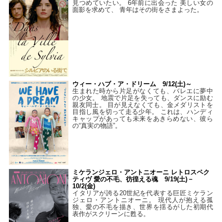
見つめていたい。 6年前に出会った 美しい女の
面影を求めて、 青年はその街をさまよった。
ウィー・ハブ・ア・ドリーム 9/12(土)～
生まれた時から片足がなくても、バレエに夢中
の少女。 地震で片足を失っても、ダンスに励む
親友同士。 目が見えなくても、金メダリストを
目指し風を切って走る少年。 これは、ハンディ
キャップがあっても未来をあきらめない、彼ら
の“真実の物語”。
ミケランジェロ・アントニオーニ レトロスペク
ティヴ 愛の不毛、彷徨える魂 9/19(土)－
10/2(金)
イタリアが誇る20世紀を代表する巨匠ミケラン
ジェロ・アントニオーニ。 現代人が抱える孤
独、愛の不毛を描き、世界を揺るがした初期代
表作がスクリーンに甦る。