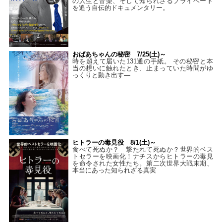
の人生と音楽、そして知られざるプライベート
を追う自伝的ドキュメンタリー。
おばあちゃんの秘密 7/25(土)～
時を超えて届いた131通の手紙。 その秘密と本
当の想いに触れたとき、止まっていた時間がゆ
っくりと動き出す―
ヒトラーの毒見役 8/1(土)～
食べて死ぬか？ 撃たれて死ぬか？世界的ベス
トセラーを映画化！ナチスからヒトラーの毒見
を命令された女性たち。第二次世界大戦末期、
本当にあった知られざる真実