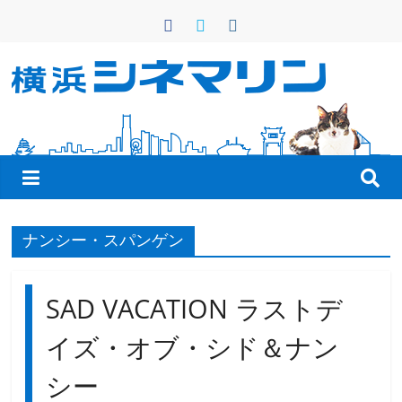
コ
ン
テ
ン
横
ツ
へ
浜
ス
キ
シ
ッ
プ
ネ
ナンシー・スパンゲン
マ
SAD VACATION ラストデ
リ
イズ・オブ・シド＆ナン
シー
ン