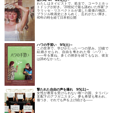
わたしはタイピストで、処⼥で、コーラとホッ
トドッグが好き。“20世紀で最も謎めいた作家”ク
ラリッセ・リスペクトルが遺した最後の物語。
ブラジル映画史にきらめく、忘れがたい輝き。
40年の時を経て⽇本初公開
ハワの手習い 9/5(土)～
この世界で、学びがたった一つの望み。13歳で
結婚させられ、自由を奪われた母〈ハワ〉。
——年を重ね、多くの挫折を経てもなお、彼女
は諦めなかった。
撃たれた自由の声を撮れ 9/5(土)～
女性が教育を受けられない唯一の国、タリバン
支配下のアフガニスタン。夢も希望も奪われ、
傷つき、それでも声を上げ続ける——