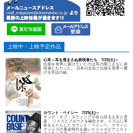
上映中・上映予定作品
心耳～耳を澄まさぬ表現者たち 7/25(土)～
伝統を世界に届けていたのは耳の聞こえない表
現者たちだった。 日本の文化と伝統を世界へ繋
げる手話の縁。
カウント・ベイシー 7/25(土)～
キング・オブ・スウィングが自ら語る人生と音
楽。 ジャズとブルースを融合させ、リズムに革
命をもたらしたカウント・ベイシー。スウィン
グジャズの黄金時代を築いたジャズピアニスト