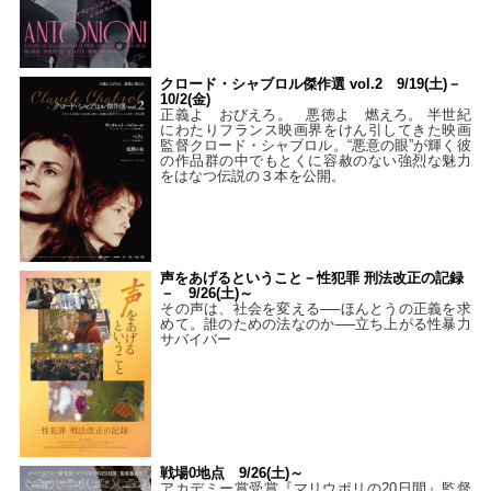
クロード・シャブロル傑作選 vol.2 9/19(土)－
10/2(金)
正義よ おびえろ。 悪徳よ 燃えろ。 半世紀
にわたりフランス映画界をけん引してきた映画
監督クロード・シャブロル。“悪意の眼”が輝く彼
の作品群の中でもとくに容赦のない強烈な魅力
をはなつ伝説の３本を公開。
声をあげるということ－性犯罪 刑法改正の記録
－ 9/26(土)～
その声は、社会を変える──ほんとうの正義を求
めて。誰のための法なのか──立ち上がる性暴力
サバイバー
戦場0地点 9/26(土)～
アカデミー賞受賞『マリウポリの20日間』監督