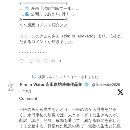
⊱━━━━━━━━━━━━━━━━━━⊰
𓂃
映画『沼影市民プール』𓂃
𓂃
公開まであと1ヶ月！𓂃
⊱━━━━━━━━━━━━━━━━━━⊰
＼＼感想コメント紹介／／
コットンのきょんさん（@k_is_abokado）より、心あた
たまるコメントが届きました。
◦ ◦ ◦ ◦ ◦ ◦ ◦ ◦ ◦ ◦ ◦
12
49
X
横浜シネマリン リツイートされました
Fire in Water 永田康祐映像作品集
@fireinwater2026
·
5 8月
Comment
一匹の魚から世界をたどり、一杯の酒から歴史をひら
く。永田康祐の映像では、人とさまざまな生きものが、
翻訳、調理、発酵、移動を通じて、異なる時間を宿した
まま交差する。見慣れた風景の奥で、無数の生命と記憶