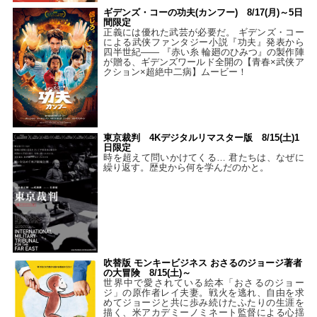
ギデンズ・コーの功夫(カンフー) 8/17(月)～5日
間限定
正義には優れた武芸が必要だ。 ギデンズ・コー
による武侠ファンタジー小説『功夫』発表から
四半世紀―― 『赤い糸 輪廻のひみつ』の製作陣
が贈る、ギデンズワールド全開の【青春×武侠ア
クション×超絶中二病】ムービー！
東京裁判 4Kデジタルリマスター版 8/15(土)1
日限定
時を超えて問いかけてくる… 君たちは、なぜに
繰り返す。歴史から何を学んだのかと。
吹替版 モンキービジネス おさるのジョージ著者
の大冒険 8/15(土)～
世界中で愛されている絵本「おさるのジョー
ジ」の原作者レイ夫妻。戦火を逃れ、自由を求
めてジョージと共に歩み続けたふたりの生涯を
描く、米アカデミーノミネート監督による心揺