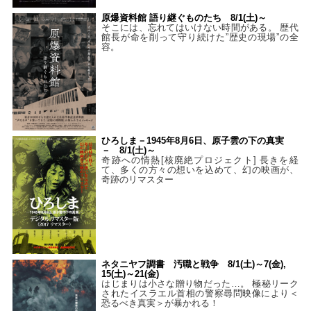
原爆資料館 語り継ぐものたち 8/1(土)～
そこには、忘れてはいけない時間がある。 歴代
館長が命を削って守り続けた”歴史の現場”の全
容。
ひろしま－1945年8月6日、原子雲の下の真実
－ 8/1(土)～
奇跡への情熱[核廃絶プロジェクト] 長きを経
て、多くの方々の想いを込めて、幻の映画が、
奇跡のリマスター
ネタニヤフ調書 汚職と戦争 8/1(土)～7(金),
15(土)～21(金)
はじまりは小さな贈り物だった…。 極秘リーク
されたイスラエル首相の警察尋問映像により＜
恐るべき真実＞が暴かれる！