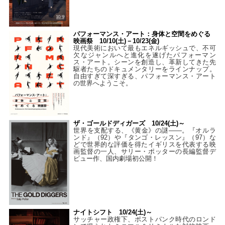
パフォーマンス・アート：身体と空間をめぐる
映画祭 10/10(土)－10/23(金)
現代美術において最もエネルギッシュで、不可
欠なジャンルへと進化を遂げたパフォーマン
ス・アート。シーンを創造し、革新してきた先
駆者たちのドキュメンタリーをラインナップ。
自由すぎて深すぎる、パフォーマンス・アート
の世界へようこそ。
ザ・ゴールドディガーズ 10/24(土)～
世界を支配する、《黄金》の謎――。『オルラ
ンド』（92）や『タンゴ・レッスン』（97）な
どで世界的な評価を得たイギリスを代表する映
画監督の一人、サリー・ポッターの長編監督デ
ビュー作、国内劇場初公開！
ナイトシフト 10/24(土)～
サッチャー政権下、ポストパンク時代のロンド