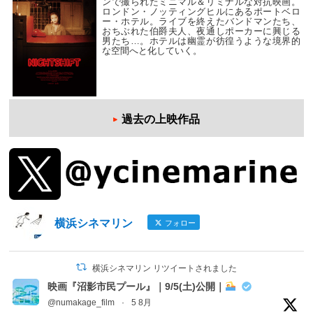
ンで撮られたミニマル＆リミナルな対抗映画。
ロンドン・ノッティングヒルにあるポートベロ
ー・ホテル。ライブを終えたバンドマンたち、
おちぶれた伯爵夫人、夜通しポーカーに興じる
男たち…。ホテルは幽霊が彷徨うような境界的
な空間へと化していく。
過去の上映作品
横浜シネマリン
フォロー
横浜シネマリン リツイートされました
映画『沼影市民プール』｜9/5(土)公開｜
@numakage_film
·
5 8月