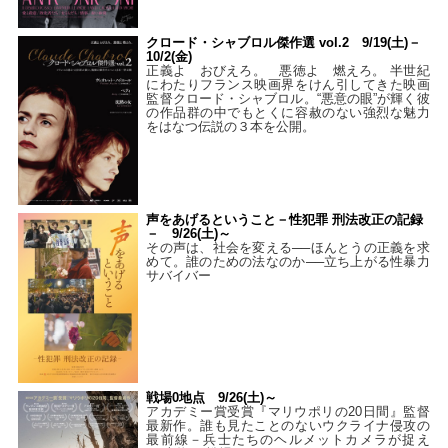
クロード・シャブロル傑作選 vol.2 9/19(土)－
10/2(金)
正義よ おびえろ。 悪徳よ 燃えろ。 半世紀
にわたりフランス映画界をけん引してきた映画
監督クロード・シャブロル。“悪意の眼”が輝く彼
の作品群の中でもとくに容赦のない強烈な魅力
をはなつ伝説の３本を公開。
声をあげるということ－性犯罪 刑法改正の記録
－ 9/26(土)～
その声は、社会を変える──ほんとうの正義を求
めて。誰のための法なのか──立ち上がる性暴力
サバイバー
戦場0地点 9/26(土)～
アカデミー賞受賞『マリウポリの20日間』監督
最新作。誰も見たことのないウクライナ侵攻の
最前線－兵士たちのヘルメットカメラが捉え