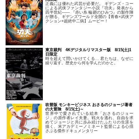
正義には優れた武芸が必要だ。 ギデンズ・コー
による武侠ファンタジー小説『功夫』発表から
四半世紀―― 『赤い糸 輪廻のひみつ』の製作陣
が贈る、ギデンズワールド全開の【青春×武侠ア
クション×超絶中二病】ムービー！
東京裁判 4Kデジタルリマスター版 8/15(土)1
日限定
時を超えて問いかけてくる… 君たちは、なぜに
繰り返す。歴史から何を学んだのかと。
吹替版 モンキービジネス おさるのジョージ著者
の大冒険 8/15(土)～
世界中で愛されている絵本「おさるのジョー
ジ」の原作者レイ夫妻。戦火を逃れ、自由を求
めてジョージと共に歩み続けたふたりの生涯を
描く、米アカデミーノミネート監督による心揺
さぶる傑作ドキュメンタリー