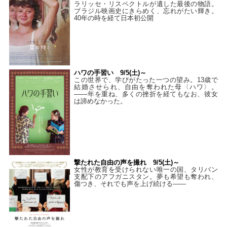
ラリッセ・リスペクトルが遺した最後の物語。
ブラジル映画史にきらめく、忘れがたい輝き。
40年の時を経て⽇本初公開
ハワの手習い 9/5(土)～
この世界で、学びがたった一つの望み。13歳で
結婚させられ、自由を奪われた母〈ハワ〉。
——年を重ね、多くの挫折を経てもなお、彼女
は諦めなかった。
撃たれた自由の声を撮れ 9/5(土)～
女性が教育を受けられない唯一の国、タリバン
支配下のアフガニスタン。夢も希望も奪われ、
傷つき、それでも声を上げ続ける——