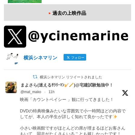
過去の上映作品
横浜シネマリン
フォロー
横浜シネマリン リツイートされました
まよさら(迷えるｻﾗﾘｰﾏﾝ
)@宅建試験勉強中！
@mat_mako
·
11h
映画「カウントベイシー 」観に行ってきました！
DVDの特典映像みたいな雰囲気で小一時間ほどの内容で
してが、本人の半生が詳しく知れて良かったです
小さい映画館ですがほとんどの席が埋まるほどお客さん
もいて、同志がたくさんいることも嬉しかったです！