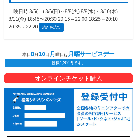
観
上映日時 8/5(土) 8/6(日)～8/8(火) 8/9(水)～8/10(木)
た
8/11(金) 18:45〜20:30 20:15～22:00 18:25～20:10
い
20:35～22:20
続きを読む
映
画
は
8
10
月
月曜サービスデー
本日
月
日
曜日は
こ
の
皆様1,300円です。
街
で
オンラインチケット購入