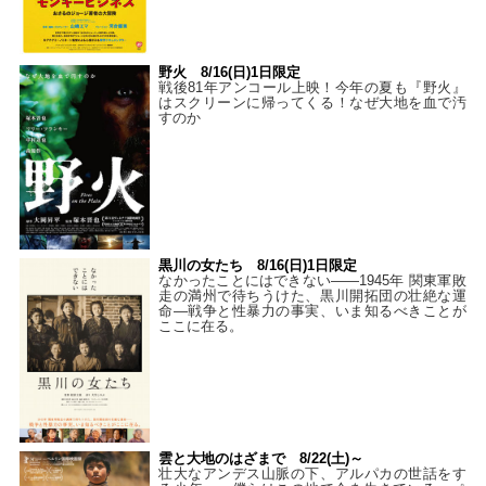
野火 8/16(日)1日限定
戦後81年アンコール上映！今年の夏も『野火』
はスクリーンに帰ってくる！なぜ大地を血で汚
すのか
黒川の女たち 8/16(日)1日限定
なかったことにはできない——1945年 関東軍敗
走の満州で待ちうけた、黒川開拓団の壮絶な運
命―戦争と性暴力の事実、いま知るべきことが
ここに在る。
雲と大地のはざまで 8/22(土)～
壮大なアンデス山脈の下、アルパカの世話をす