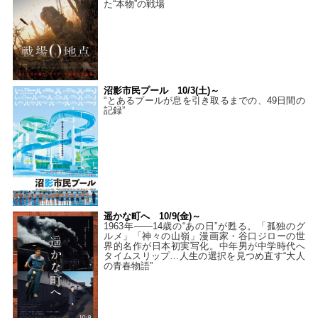
た“本物”の戦場
沼影市民プール 10/3(土)～
“とあるプールが息を引き取るまでの、49日間の
記録”
遥かな町へ 10/9(金)～
1963年――14歳の“あの日”が甦る。「孤独のグ
ルメ」「神々の山嶺」漫画家・谷口ジローの世
界的名作が日本初実写化。中年男が中学時代へ
タイムスリップ…人生の選択を見つめ直す“大人
の青春物語”