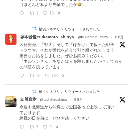
（ほとんど私より先輩でしたが
）
1
15
X
横浜シネマリン リツイートされました
塚本晋也tsukamoto_shinya
@tsukamoto_shiny
·
8 8月
８日発売。『野火』そして『ほかげ』で扱った戦争
トラウマ。それが世代を超えて引き継がれてしまう
重要なお話をしました。ぜひお読みください。
『ネルソンさん、あなたは人を殺しましたか？』でもそ
の問題を扱っています。
70
164
X
横浜シネマリン リツイートされました
立川直樹
@tachihiroshima
·
9 8月
今週も北海道から沖縄まで全国各地で上映して頂い
ております
終戦の日を前に、ぜひお越しください
3
9
X