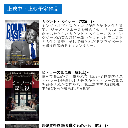
上映中・上映予定作品
カウント・ベイシー 7/25(土)～
キング・オブ・スウィングが自ら語る人生と音
楽。 ジャズとブルースを融合させ、リズムに革
命をもたらしたカウント・ベイシー。スウィン
グジャズの黄金時代を築いたジャズピアニスト
の人生と音楽、そして知られざるプライベート
を追う自伝的ドキュメンタリー。
ヒトラーの毒見役 8/1(土)～
食べて死ぬか？ 撃たれて死ぬか？世界的ベス
トセラーを映画化！ナチスからヒトラーの毒見
を命令された女性たち。第二次世界大戦末期、
本当にあった知られざる真実
原爆資料館 語り継ぐものたち 8/1(土)～