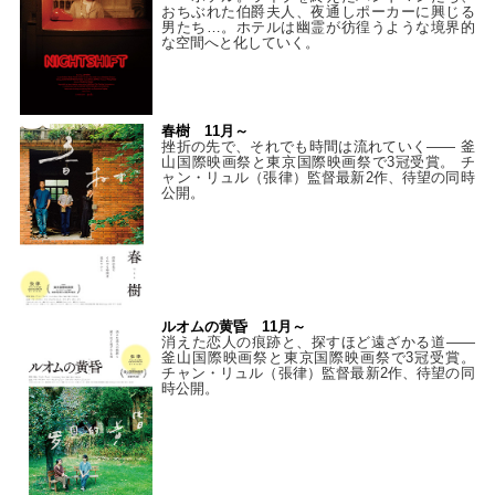
おちぶれた伯爵夫人、夜通しポーカーに興じる
男たち…。ホテルは幽霊が彷徨うような境界的
な空間へと化していく。
春樹 11月～
挫折の先で、それでも時間は流れていく—— 釜
山国際映画祭と東京国際映画祭で3冠受賞。 チ
ャン・リュル（張律）監督最新2作、待望の同時
公開。
ルオムの黄昏 11月～
消えた恋人の痕跡と、探すほど遠ざかる道——
釜山国際映画祭と東京国際映画祭で3冠受賞。
チャン・リュル（張律）監督最新2作、待望の同
時公開。