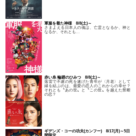
軍服を着た神様 8/8(土)～
さまよえる日本人の魂は、亡霊となるか、神と
なるか、それとも…
赤い糸 輪廻のひみつ 8/8(土)～
落雷で不慮の死を遂げた青年が〈月老〉として
縁を結ぶのは、最愛の恋人のこれからの幸せ？
それとも〝あの世〟と〝この世〟を越えた禁断
の恋？
ギデンズ・コーの功夫(カンフー) 8/17(月)～5日
間限定