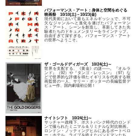
パフォーマンス・アート：身体と空間をめぐる
映画祭 10/10(土)－10/23(金)
現代美術において最もエネルギッシュで、不可
欠なジャンルへと進化を遂げたパフォーマン
ス・アート。シーンを創造し、革新してきた先
駆者たちのドキュメンタリーをラインナップ。
自由すぎて深すぎる、パフォーマンス・アート
の世界へようこそ。
ザ・ゴールドディガーズ 10/24(土)～
世界を支配する、《黄金》の謎――。『オルラ
ンド』（92）や『タンゴ・レッスン』（97）な
どで世界的な評価を得たイギリスを代表する映
画監督の一人、サリー・ポッターの長編監督デ
ビュー作、国内劇場初公開！
ナイトシフト 10/24(土)～
サッチャー政権下、ポストパンク時代のロンド
ンで撮られたミニマル＆リミナルな対抗映画。
ロンドン・ノッティングヒルにあるポートベロ
ー・ホテル。ライブを終えたバンドマンたち、