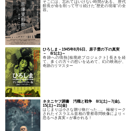
そこには、忘れてはいけない時間がある。 歴代
館長が命を削って守り続けた”歴史の現場”の全
容。
ひろしま－1945年8月6日、原子雲の下の真実
－ 8/1(土)～
奇跡への情熱[核廃絶プロジェクト] 長きを経
て、多くの方々の想いを込めて、幻の映画が、
奇跡のリマスター
ネタニヤフ調書 汚職と戦争 8/1(土)～7(金),
15(土)～21(金)
はじまりは小さな贈り物だった…。 極秘リーク
されたイスラエル首相の警察尋問映像により＜
恐るべき真実＞が暴かれる！