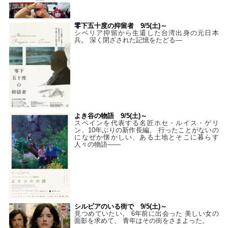
零下五十度の抑留者 9/5(土)～
シベリア抑留から生還した台湾出身の元日本
兵。 深く閉ざされた記憶をたどる—
よき谷の物語 9/5(土)～
スペインを代表する名匠ホセ・ルイス・ゲリ
ン、10年ぶりの新作長編。 行ったことがないの
になぜか懐かしい、ある土地とそこに暮らす
人々の物語――
シルビアのいる街で 9/5(土)～
見つめていたい。 6年前に出会った 美しい女の
面影を求めて、 青年はその街をさまよった。