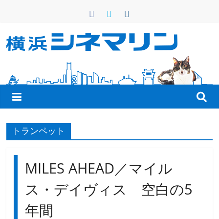
コ
ン
テ
ン
横
ツ
へ
浜
ス
キ
シ
ッ
プ
ネ
トランペット
マ
MILES AHEAD／マイル
リ
ス・デイヴィス 空白の5
年間
ン