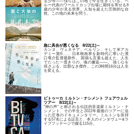
る少年――僕らはこの地で今を生きている。ペ
ルー代表のワールドカップ出場に期待を寄せる8
歳の少年が見る世界。人知を超えた圧倒的な自
然。この地の未来を問う。
急に具合が悪くなる 8/22(土)～
カンヌ、ヴェネチア、ベルリン、そして米アカ
デミー賞®…… 日本映画界を新時代に導いた濱
口竜介監督最新作。 国籍も言葉も超えた、人生
でたった一度きりの、魂の邂逅――。 強く心を
揺さぶる、比類なき傑作。この3時間16分は人生
を変える。
ビトゥーカ ミルトン・ナシメント フェアウェル
ツアー 8/22(土)～
“神の声” と称される伝説的音楽家ミルトン・ナ
シメント、その半生と2022年最後のツアーに迫
った圧巻のドキュメンタリー。ミルトンを崇拝
する57名による証言と、本人のインタヴュー&ラ
イブフッテージで綴る115分。