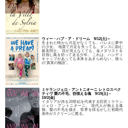
ウィー・ハブ・ア・ドリーム 9/12(土)～
生まれた時から片足がなくても、バレエに夢中
の少女。 地震で片足を失っても、ダンスに励む
親友同士。 目が見えなくても、金メダリストを
目指し風を切って走る少年。 これは、ハンディ
キャップがあっても未来をあきらめない、彼ら
の“真実の物語”。
ミケランジェロ・アントニオーニ レトロスペク
ティヴ 愛の不毛、彷徨える魂 9/19(土)－
10/2(金)
イタリアが誇る20世紀を代表する巨匠ミケラン
ジェロ・アントニオーニ。 現代人が抱える孤
独、愛の不毛を描き、世界を揺るがした初期代
表作がスクリーンに甦る。