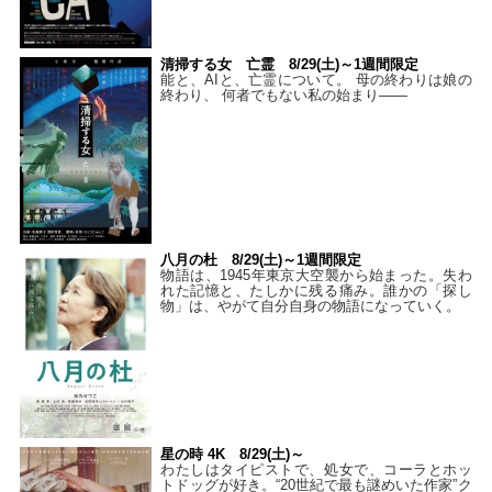
清掃する女 亡霊 8/29(土)～1週間限定
能と、AIと、亡霊について。 母の終わりは娘の
終わり、 何者でもない私の始まり――
八月の杜 8/29(土)～1週間限定
物語は、1945年東京大空襲から始まった。失わ
れた記憶と、たしかに残る痛み。誰かの「探し
物」は、やがて自分自身の物語になっていく。
星の時 4K 8/29(土)～
わたしはタイピストで、処⼥で、コーラとホッ
トドッグが好き。“20世紀で最も謎めいた作家”ク