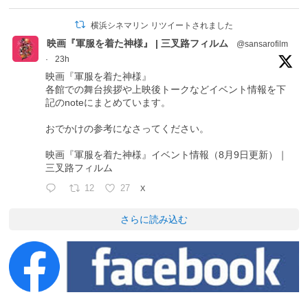
横浜シネマリン リツイートされました
映画『軍服を着た神様』 | 三叉路フィルム
@sansarofilm
·
23h
映画『軍服を着た神様』
各館での舞台挨拶や上映後トークなどイベント情報を下
記のnoteにまとめています。
おでかけの参考になさってください。
映画『軍服を着た神様』イベント情報（8月9日更新）｜
三叉路フィルム
12
27
X
さらに読み込む