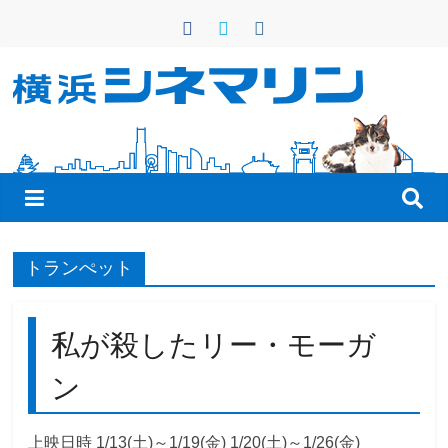
コ
ン
テ
ン
横
ツ
へ
浜
ス
キ
シ
ッ
プ
ネ
トランぺット
マ
私が殺したリー・モーガ
リ
ン
ン
上映日時 1/13(土)～1/19(金) 1/20(土)～1/26(金)