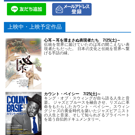
上映中・上映予定作品
心耳～耳を澄まさぬ表現者たち 7/25(土)～
伝統を世界に届けていたのは耳の聞こえない表
現者たちだった。 日本の文化と伝統を世界へ繋
げる手話の縁。
カウント・ベイシー 7/25(土)～
キング・オブ・スウィングが自ら語る人生と音
楽。 ジャズとブルースを融合させ、リズムに革
命をもたらしたカウント・ベイシー。スウィン
グジャズの黄金時代を築いたジャズピアニスト
の人生と音楽、そして知られざるプライベート
を追う自伝的ドキュメンタリー。