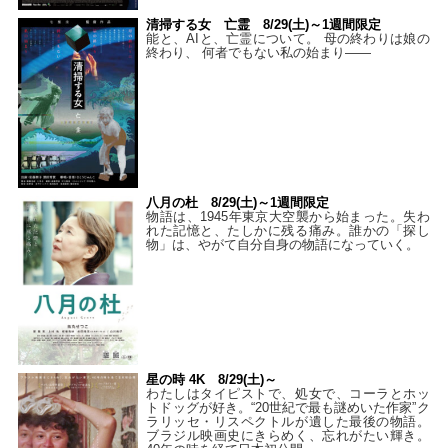
清掃する女 亡霊 8/29(土)～1週間限定
能と、AIと、亡霊について。 母の終わりは娘の
終わり、 何者でもない私の始まり――
八月の杜 8/29(土)～1週間限定
物語は、1945年東京大空襲から始まった。失わ
れた記憶と、たしかに残る痛み。誰かの「探し
物」は、やがて自分自身の物語になっていく。
星の時 4K 8/29(土)～
わたしはタイピストで、処⼥で、コーラとホッ
トドッグが好き。“20世紀で最も謎めいた作家”ク
ラリッセ・リスペクトルが遺した最後の物語。
ブラジル映画史にきらめく、忘れがたい輝き。