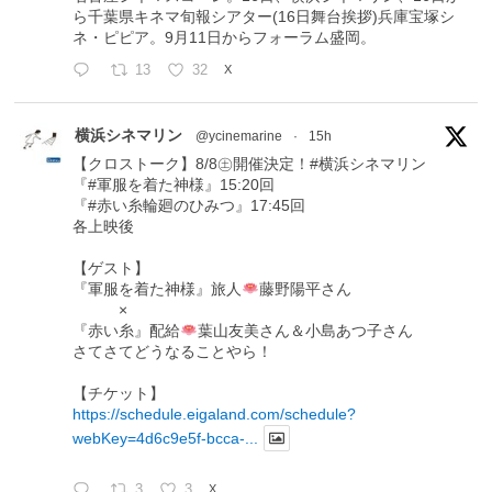
ら千葉県キネマ旬報シアター(16日舞台挨拶)兵庫宝塚シ
ネ・ピピア。9月11日からフォーラム盛岡。
13
32
X
横浜シネマリン
@ycinemarine
·
15h
【クロストーク】8/8㊏開催決定！#横浜シネマリン
『#軍服を着た神様』15:20回
『#赤い糸輪廻のひみつ』17:45回
各上映後
【ゲスト】
『軍服を着た神様』旅人
藤野陽平さん
×
『赤い糸』配給
葉山友美さん＆小島あつ子さん
さてさてどうなることやら！
【チケット】
https://schedule.eigaland.com/schedule?
webKey=4d6c9e5f-bcca-...
3
3
X