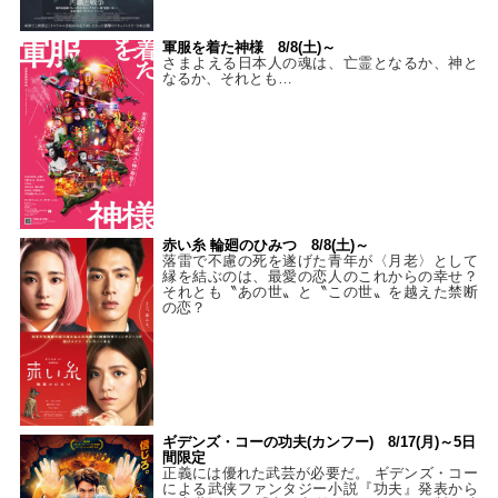
軍服を着た神様 8/8(土)～
さまよえる日本人の魂は、亡霊となるか、神と
なるか、それとも…
赤い糸 輪廻のひみつ 8/8(土)～
落雷で不慮の死を遂げた青年が〈月老〉として
縁を結ぶのは、最愛の恋人のこれからの幸せ？
それとも〝あの世〟と〝この世〟を越えた禁断
の恋？
ギデンズ・コーの功夫(カンフー) 8/17(月)～5日
間限定
正義には優れた武芸が必要だ。 ギデンズ・コー
による武侠ファンタジー小説『功夫』発表から