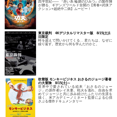
四半世紀―― 『赤い糸 輪廻のひみつ』の製作陣
が贈る、ギデンズワールド全開の【青春×武侠ア
クション×超絶中二病】ムービー！
東京裁判 4Kデジタルリマスター版 8/15(土)1
日限定
時を超えて問いかけてくる… 君たちは、なぜに
繰り返す。歴史から何を学んだのかと。
吹替版 モンキービジネス おさるのジョージ著者
の大冒険 8/15(土)～
世界中で愛されている絵本「おさるのジョー
ジ」の原作者レイ夫妻。戦火を逃れ、自由を求
めてジョージと共に歩み続けたふたりの生涯を
描く、米アカデミーノミネート監督による心揺
さぶる傑作ドキュメンタリー