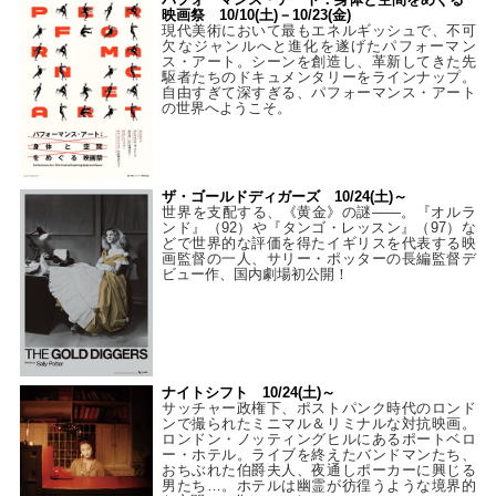
映画祭 10/10(土)－10/23(金)
現代美術において最もエネルギッシュで、不可
欠なジャンルへと進化を遂げたパフォーマン
ス・アート。シーンを創造し、革新してきた先
駆者たちのドキュメンタリーをラインナップ。
自由すぎて深すぎる、パフォーマンス・アート
の世界へようこそ。
ザ・ゴールドディガーズ 10/24(土)～
世界を支配する、《黄金》の謎――。『オルラ
ンド』（92）や『タンゴ・レッスン』（97）な
どで世界的な評価を得たイギリスを代表する映
画監督の一人、サリー・ポッターの長編監督デ
ビュー作、国内劇場初公開！
ナイトシフト 10/24(土)～
サッチャー政権下、ポストパンク時代のロンド
ンで撮られたミニマル＆リミナルな対抗映画。
ロンドン・ノッティングヒルにあるポートベロ
ー・ホテル。ライブを終えたバンドマンたち、
おちぶれた伯爵夫人、夜通しポーカーに興じる
男たち…。ホテルは幽霊が彷徨うような境界的