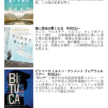
然。この地の未来を問う。
急に具合が悪くなる 8/22(土)～
カンヌ、ヴェネチア、ベルリン、そして米アカ
デミー賞®…… 日本映画界を新時代に導いた濱
口竜介監督最新作。 国籍も言葉も超えた、人生
でたった一度きりの、魂の邂逅――。 強く心を
揺さぶる、比類なき傑作。この3時間16分は人生
を変える。
ビトゥーカ ミルトン・ナシメント フェアウェル
ツアー 8/22(土)～
“神の声” と称される伝説的音楽家ミルトン・ナ
シメント、その半生と2022年最後のツアーに迫
った圧巻のドキュメンタリー。ミルトンを崇拝
する57名による証言と、本人のインタヴュー&ラ
イブフッテージで綴る115分。