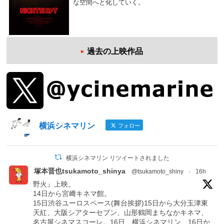
な空間へと化していく。
過去の上映作品
横浜シネマリン
フォロー
横浜シネマリン リツイートされました
塚本晋也tsukamoto_shinya
@tsukamoto_shiny
·
16h
野火』上映。
14日から宮﨑キネマ館。
15日渋谷ユーロスペース(舞台挨拶)15日から大分玉津東
天紅、大阪シアターセブン、山形鶴岡まちなかキネマ、
名古屋シネマスコーレ。16日、横浜シネマリン、16日か