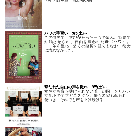
40年の時を経て⽇本初公開
ハワの手習い 9/5(土)～
この世界で、学びがたった一つの望み。13歳で
結婚させられ、自由を奪われた母〈ハワ〉。
——年を重ね、多くの挫折を経てもなお、彼女
は諦めなかった。
撃たれた自由の声を撮れ 9/5(土)～
女性が教育を受けられない唯一の国、タリバン
支配下のアフガニスタン。夢も希望も奪われ、
傷つき、それでも声を上げ続ける——