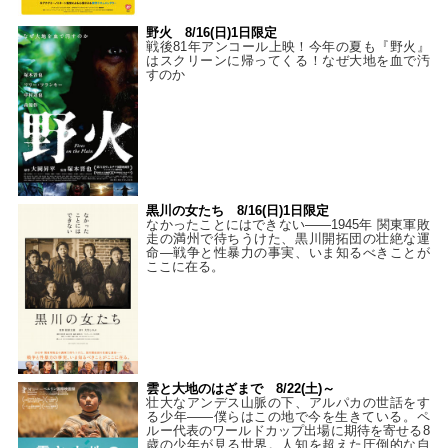
野火 8/16(日)1日限定
戦後81年アンコール上映！今年の夏も『野火』
はスクリーンに帰ってくる！なぜ大地を血で汚
すのか
黒川の女たち 8/16(日)1日限定
なかったことにはできない——1945年 関東軍敗
走の満州で待ちうけた、黒川開拓団の壮絶な運
命―戦争と性暴力の事実、いま知るべきことが
ここに在る。
雲と大地のはざまで 8/22(土)～
壮大なアンデス山脈の下、アルパカの世話をす
る少年――僕らはこの地で今を生きている。ペ
ルー代表のワールドカップ出場に期待を寄せる8
歳の少年が見る世界。人知を超えた圧倒的な自