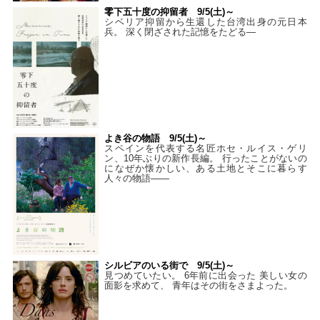
零下五十度の抑留者 9/5(土)～
シベリア抑留から生還した台湾出身の元日本
兵。 深く閉ざされた記憶をたどる—
よき谷の物語 9/5(土)～
スペインを代表する名匠ホセ・ルイス・ゲリ
ン、10年ぶりの新作長編。 行ったことがないの
になぜか懐かしい、ある土地とそこに暮らす
人々の物語――
シルビアのいる街で 9/5(土)～
見つめていたい。 6年前に出会った 美しい女の
面影を求めて、 青年はその街をさまよった。