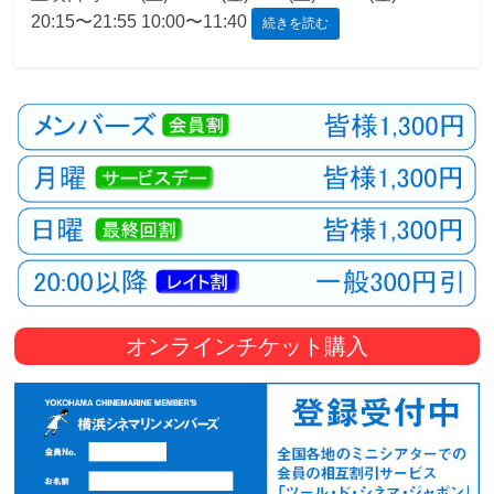
20:15〜21:55 10:00〜11:40
続きを読む
観
た
い
映
画
は
こ
の
街
で
オンラインチケット購入