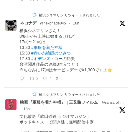
横浜シネマリン リツイートされました
ネコナデ
@nekonade045
·
16h
横浜シネマリンさん！
8/8㈯から上映は始まるけれど
17㈪〜21㈭は
13:30
#軍服を着た神様
15:30
#赤い糸輪廻のひみつ
17:30
#ギデンズ
・コーの功夫
台湾関連作品の連続3本立てだ！
※ちなみに17㈪はサービスデーで¥1,300ですよ
2
4
X
横浜シネマリン リツイートされました
映画『軍服を着た神様』 | 三叉路フィルム
@sansarofilm
·
18h
文化放送「武田砂鉄 ラジオマガジン」
ポッドキャストで聞き逃し無料配信中