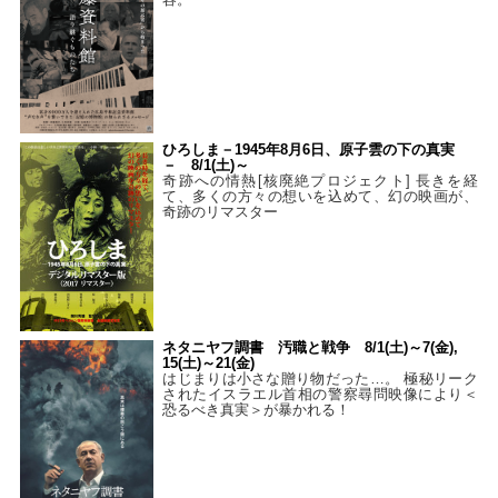
ひろしま－1945年8月6日、原子雲の下の真実
－ 8/1(土)～
奇跡への情熱[核廃絶プロジェクト] 長きを経
て、多くの方々の想いを込めて、幻の映画が、
奇跡のリマスター
ネタニヤフ調書 汚職と戦争 8/1(土)～7(金),
15(土)～21(金)
はじまりは小さな贈り物だった…。 極秘リーク
されたイスラエル首相の警察尋問映像により＜
恐るべき真実＞が暴かれる！