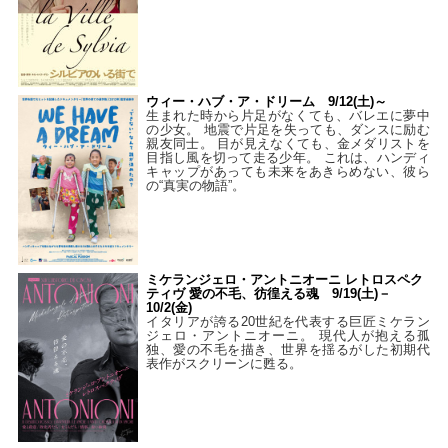
ウィー・ハブ・ア・ドリーム 9/12(土)～
生まれた時から片足がなくても、バレエに夢中
の少女。 地震で片足を失っても、ダンスに励む
親友同士。 目が見えなくても、金メダリストを
目指し風を切って走る少年。 これは、ハンディ
キャップがあっても未来をあきらめない、彼ら
の“真実の物語”。
ミケランジェロ・アントニオーニ レトロスペク
ティヴ 愛の不毛、彷徨える魂 9/19(土)－
10/2(金)
イタリアが誇る20世紀を代表する巨匠ミケラン
ジェロ・アントニオーニ。 現代人が抱える孤
独、愛の不毛を描き、世界を揺るがした初期代
表作がスクリーンに甦る。