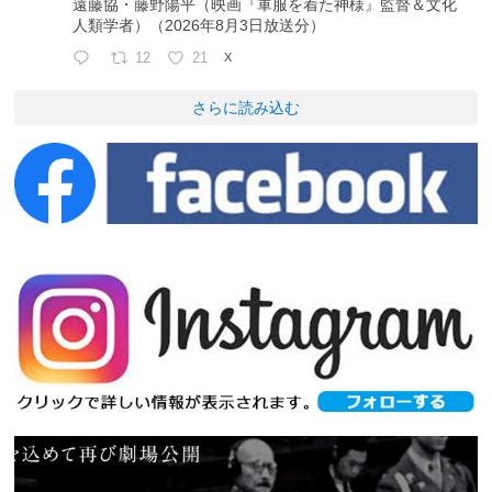
遠藤協・藤野陽平（映画『軍服を着た神様』監督＆文化
人類学者）（2026年8月3日放送分）
12
21
X
さらに読み込む