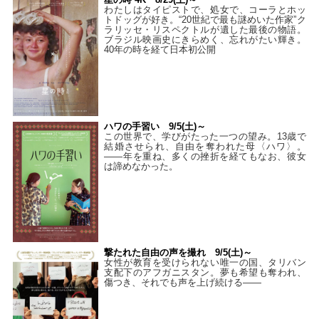
わたしはタイピストで、処⼥で、コーラとホッ
トドッグが好き。“20世紀で最も謎めいた作家”ク
ラリッセ・リスペクトルが遺した最後の物語。
ブラジル映画史にきらめく、忘れがたい輝き。
40年の時を経て⽇本初公開
ハワの手習い 9/5(土)～
この世界で、学びがたった一つの望み。13歳で
結婚させられ、自由を奪われた母〈ハワ〉。
——年を重ね、多くの挫折を経てもなお、彼女
は諦めなかった。
撃たれた自由の声を撮れ 9/5(土)～
女性が教育を受けられない唯一の国、タリバン
支配下のアフガニスタン。夢も希望も奪われ、
傷つき、それでも声を上げ続ける——