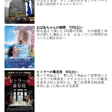
の人生と音楽、そして知られざるプライベート
を追う自伝的ドキュメンタリー。
おばあちゃんの秘密 7/25(土)～
時を超えて届いた131通の手紙。 その秘密と本
当の想いに触れたとき、止まっていた時間がゆ
っくりと動き出す―
ヒトラーの毒見役 8/1(土)～
食べて死ぬか？ 撃たれて死ぬか？世界的ベス
トセラーを映画化！ナチスからヒトラーの毒見
を命令された女性たち。第二次世界大戦末期、
本当にあった知られざる真実