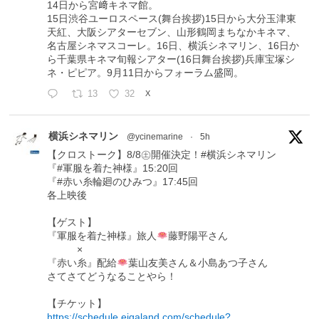
14日から宮﨑キネマ館。
15日渋谷ユーロスペース(舞台挨拶)15日から大分玉津東
天紅、大阪シアターセブン、山形鶴岡まちなかキネマ、
名古屋シネマスコーレ。16日、横浜シネマリン、16日か
ら千葉県キネマ旬報シアター(16日舞台挨拶)兵庫宝塚シ
ネ・ピピア。9月11日からフォーラム盛岡。
13
32
X
横浜シネマリン
@ycinemarine
·
5h
【クロストーク】8/8㊏開催決定！#横浜シネマリン
『#軍服を着た神様』15:20回
『#赤い糸輪廻のひみつ』17:45回
各上映後
【ゲスト】
『軍服を着た神様』旅人
藤野陽平さん
×
『赤い糸』配給
葉山友美さん＆小島あつ子さん
さてさてどうなることやら！
【チケット】
https://schedule.eigaland.com/schedule?