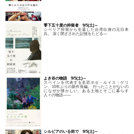
零下五十度の抑留者 9/5(土)～
シベリア抑留から生還した台湾出身の元日本
兵。 深く閉ざされた記憶をたどる—
よき谷の物語 9/5(土)～
スペインを代表する名匠ホセ・ルイス・ゲリ
ン、10年ぶりの新作長編。 行ったことがないの
になぜか懐かしい、ある土地とそこに暮らす
人々の物語――
シルビアのいる街で 9/5(土)～