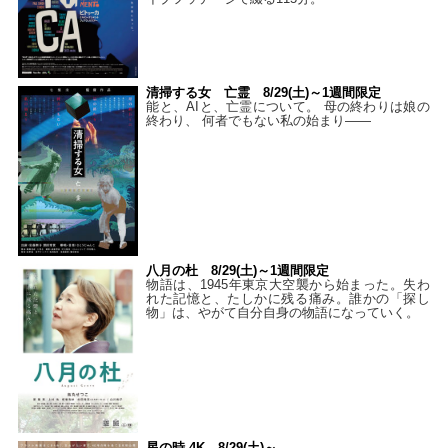
清掃する女 亡霊 8/29(土)～1週間限定
能と、AIと、亡霊について。 母の終わりは娘の
終わり、 何者でもない私の始まり――
八月の杜 8/29(土)～1週間限定
物語は、1945年東京大空襲から始まった。失わ
れた記憶と、たしかに残る痛み。誰かの「探し
物」は、やがて自分自身の物語になっていく。
星の時 4K 8/29(土)～