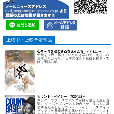
上映中・上映予定作品
心耳～耳を澄まさぬ表現者たち 7/25(土)～
伝統を世界に届けていたのは耳の聞こえない表
現者たちだった。 日本の文化と伝統を世界へ繋
げる手話の縁。
カウント・ベイシー 7/25(土)～
キング・オブ・スウィングが自ら語る人生と音
楽。 ジャズとブルースを融合させ、リズムに革
命をもたらしたカウント・ベイシー。スウィン
グジャズの黄金時代を築いたジャズピアニスト