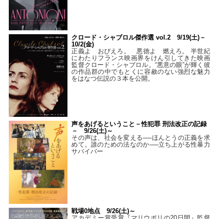
クロード・シャブロル傑作選 vol.2 9/19(土)－
10/2(金)
正義よ おびえろ。 悪徳よ 燃えろ。 半世紀
にわたりフランス映画界をけん引してきた映画
監督クロード・シャブロル。“悪意の眼”が輝く彼
の作品群の中でもとくに容赦のない強烈な魅力
をはなつ伝説の３本を公開。
声をあげるということ－性犯罪 刑法改正の記録
－ 9/26(土)～
その声は、社会を変える──ほんとうの正義を求
めて。誰のための法なのか──立ち上がる性暴力
サバイバー
戦場0地点 9/26(土)～
アカデミー賞受賞『マリウポリの20日間』監督