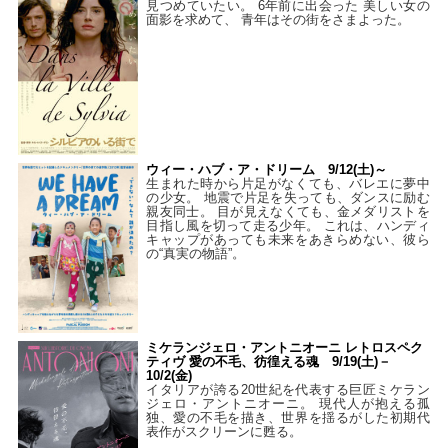
見つめていたい。 6年前に出会った 美しい女の
面影を求めて、 青年はその街をさまよった。
ウィー・ハブ・ア・ドリーム 9/12(土)～
生まれた時から片足がなくても、バレエに夢中
の少女。 地震で片足を失っても、ダンスに励む
親友同士。 目が見えなくても、金メダリストを
目指し風を切って走る少年。 これは、ハンディ
キャップがあっても未来をあきらめない、彼ら
の“真実の物語”。
ミケランジェロ・アントニオーニ レトロスペク
ティヴ 愛の不毛、彷徨える魂 9/19(土)－
10/2(金)
イタリアが誇る20世紀を代表する巨匠ミケラン
ジェロ・アントニオーニ。 現代人が抱える孤
独、愛の不毛を描き、世界を揺るがした初期代
表作がスクリーンに甦る。