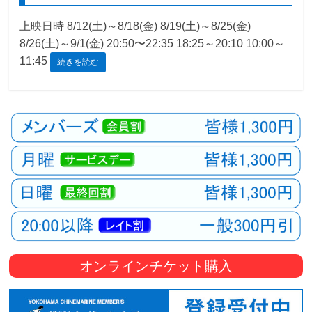
観
上映日時 8/12(土)～8/18(金) 8/19(土)～8/25(金)
た
8/26(土)～9/1(金) 20:50〜22:35 18:25～20:10 10:00～
い
11:45
続きを読む
映
画
は
こ
の
街
で
オンラインチケット購入