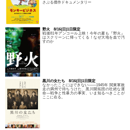
さぶる傑作ドキュメンタリー
野火 8/16(日)1日限定
戦後81年アンコール上映！今年の夏も『野火』
はスクリーンに帰ってくる！なぜ大地を血で汚
すのか
黒川の女たち 8/16(日)1日限定
なかったことにはできない——1945年 関東軍敗
走の満州で待ちうけた、黒川開拓団の壮絶な運
命―戦争と性暴力の事実、いま知るべきことが
ここに在る。