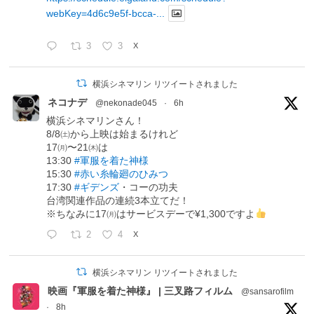
webKey=4d6c9e5f-bcca-...
3
3
X
横浜シネマリン リツイートされました
ネコナデ
@nekonade045
·
6h
横浜シネマリンさん！
8/8㈯から上映は始まるけれど
17㈪〜21㈭は
13:30
#軍服を着た神様
15:30
#赤い糸輪廻のひみつ
17:30
#ギデンズ
・コーの功夫
台湾関連作品の連続3本立てだ！
※ちなみに17㈪はサービスデーで¥1,300ですよ
2
4
X
横浜シネマリン リツイートされました
映画『軍服を着た神様』 | 三叉路フィルム
@sansarofilm
·
8h