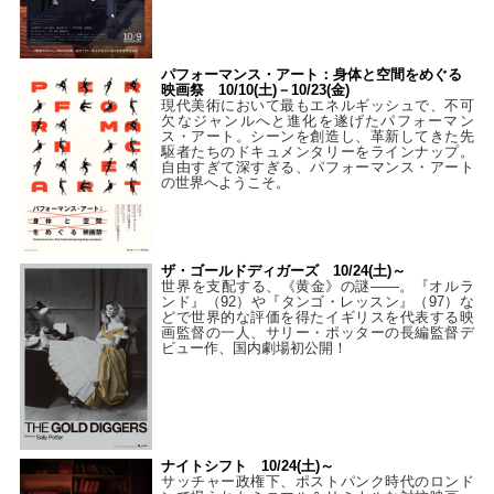
パフォーマンス・アート：身体と空間をめぐる
映画祭 10/10(土)－10/23(金)
現代美術において最もエネルギッシュで、不可
欠なジャンルへと進化を遂げたパフォーマン
ス・アート。シーンを創造し、革新してきた先
駆者たちのドキュメンタリーをラインナップ。
自由すぎて深すぎる、パフォーマンス・アート
の世界へようこそ。
ザ・ゴールドディガーズ 10/24(土)～
世界を支配する、《黄金》の謎――。『オルラ
ンド』（92）や『タンゴ・レッスン』（97）な
どで世界的な評価を得たイギリスを代表する映
画監督の一人、サリー・ポッターの長編監督デ
ビュー作、国内劇場初公開！
ナイトシフト 10/24(土)～
サッチャー政権下、ポストパンク時代のロンド