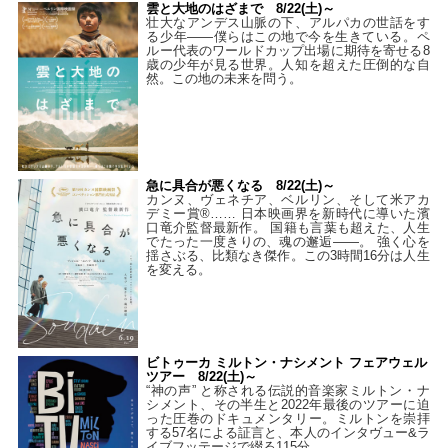
雲と大地のはざまで 8/22(土)～
壮大なアンデス山脈の下、アルパカの世話をす
る少年――僕らはこの地で今を生きている。ペ
ルー代表のワールドカップ出場に期待を寄せる8
歳の少年が見る世界。人知を超えた圧倒的な自
然。この地の未来を問う。
急に具合が悪くなる 8/22(土)～
カンヌ、ヴェネチア、ベルリン、そして米アカ
デミー賞®…… 日本映画界を新時代に導いた濱
口竜介監督最新作。 国籍も言葉も超えた、人生
でたった一度きりの、魂の邂逅――。 強く心を
揺さぶる、比類なき傑作。この3時間16分は人生
を変える。
ビトゥーカ ミルトン・ナシメント フェアウェル
ツアー 8/22(土)～
“神の声” と称される伝説的音楽家ミルトン・ナ
シメント、その半生と2022年最後のツアーに迫
った圧巻のドキュメンタリー。ミルトンを崇拝
する57名による証言と、本人のインタヴュー&ラ
イブフッテージで綴る115分。