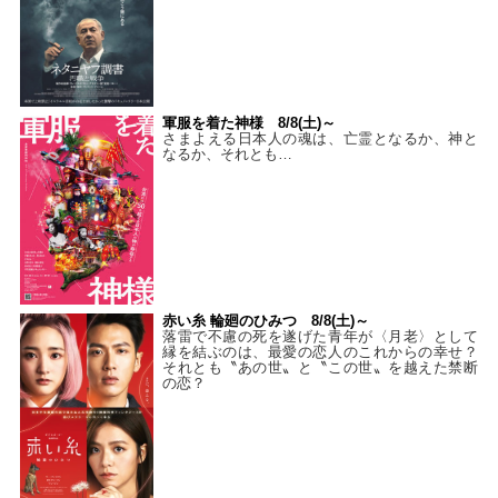
軍服を着た神様 8/8(土)～
さまよえる日本人の魂は、亡霊となるか、神と
なるか、それとも…
赤い糸 輪廻のひみつ 8/8(土)～
落雷で不慮の死を遂げた青年が〈月老〉として
縁を結ぶのは、最愛の恋人のこれからの幸せ？
それとも〝あの世〟と〝この世〟を越えた禁断
の恋？