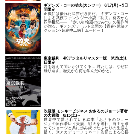
ギデンズ・コーの功夫(カンフー) 8/17(月)～5日
間限定
正義には優れた武芸が必要だ。 ギデンズ・コー
による武侠ファンタジー小説『功夫』発表から
四半世紀―― 『赤い糸 輪廻のひみつ』の製作陣
が贈る、ギデンズワールド全開の【青春×武侠ア
クション×超絶中二病】ムービー！
東京裁判 4Kデジタルリマスター版 8/15(土)1
日限定
時を超えて問いかけてくる… 君たちは、なぜに
繰り返す。歴史から何を学んだのかと。
吹替版 モンキービジネス おさるのジョージ著者
の大冒険 8/15(土)～
世界中で愛されている絵本「おさるのジョー
ジ」の原作者レイ夫妻。戦火を逃れ、自由を求
めてジョージと共に歩み続けたふたりの生涯を
描く、米アカデミーノミネート監督による心揺