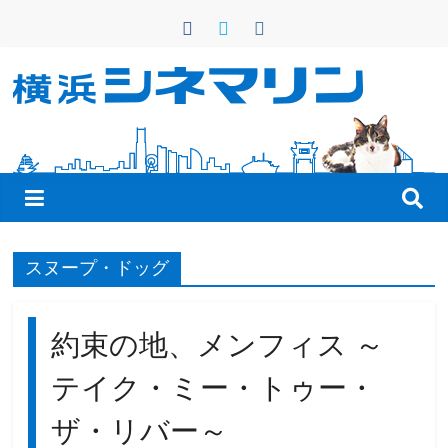
コ
ン
テ
ン
横
ツ
へ
浜
ス
キ
シ
ッ
プ
ネ
スヌープ・ドッグ
マ
約束の地、メンフィス ～
リ
テイク・ミー・トゥー・
ザ・リバー～
ン