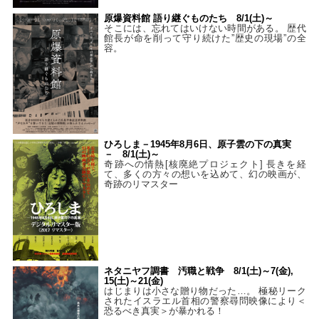
原爆資料館 語り継ぐものたち 8/1(土)～
そこには、忘れてはいけない時間がある。 歴代
館長が命を削って守り続けた”歴史の現場”の全
容。
ひろしま－1945年8月6日、原子雲の下の真実
－ 8/1(土)～
奇跡への情熱[核廃絶プロジェクト] 長きを経
て、多くの方々の想いを込めて、幻の映画が、
奇跡のリマスター
ネタニヤフ調書 汚職と戦争 8/1(土)～7(金),
15(土)～21(金)
はじまりは小さな贈り物だった…。 極秘リーク
されたイスラエル首相の警察尋問映像により＜
恐るべき真実＞が暴かれる！