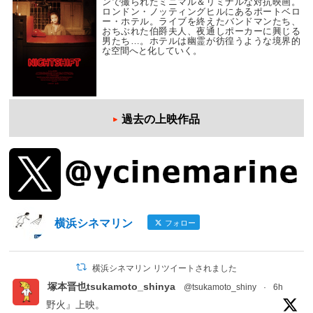
ンで撮られたミニマル＆リミナルな対抗映画。
ロンドン・ノッティングヒルにあるポートベロ
ー・ホテル。ライブを終えたバンドマンたち、
おちぶれた伯爵夫人、夜通しポーカーに興じる
男たち…。ホテルは幽霊が彷徨うような境界的
な空間へと化していく。
過去の上映作品
横浜シネマリン
フォロー
横浜シネマリン リツイートされました
塚本晋也tsukamoto_shinya
@tsukamoto_shiny
·
6h
野火』上映。